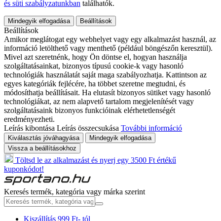
és süti szabályzatunkban
találhatók.
Mindegyik elfogadása
Beállítások
Beállítások
Amikor meglátogat egy webhelyet vagy egy alkalmazást használ, az
információ letölthető vagy menthető (például böngészőn keresztül).
Mivel azt szeretnénk, hogy Ön döntse el, hogyan használja
szolgáltatásainkat, bizonyos típusú cookie-k vagy hasonló
technológiák használatát saját maga szabályozhatja. Kattintson az
egyes kategóriák fejlécére, ha többet szeretne megtudni, és
módosíthatja beállításait. Ha elutasít bizonyos sütiket vagy hasonló
technológiákat, az nem alapvető tartalom megjelenítését vagy
szolgáltatásaink bizonyos funkcióinak elérhetetlenségét
eredményezheti.
Leírás kibontása
Leírás összecsukása
További információ
Kiválasztás jóváhagyása
Mindegyik elfogadása
Vissza a beállításokhoz
Töltsd le az alkalmazást és nyerj egy 3500 Ft értékű
kuponkódot!
Keresés termék, kategória vagy márka szerint
Kiszállítás 999 Ft- tól