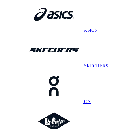
ASICS
SKECHERS
ON