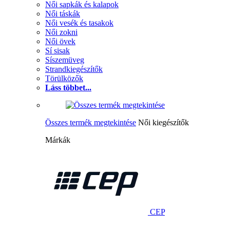
Női sapkák és kalapok
Női táskák
Női vesék és tasakok
Női zokni
Női övek
Sí sisak
Síszemüveg
Strandkiegészítők
Törülközők
Láss többet...
Összes termék megtekintése
Női kiegészítők
Márkák
CEP