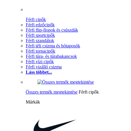
Férfi cipők
Férfi edzőcipők
Férfi flip-flopok és csúszdák
Férfi sportcipők
Férfi szandálok
Férfi téli csizma és hótaposók
Férfi tornacipők
Férfi túra- és túrabakancsok
Férfi vízi cipők
Férfi vizálló csizma
Láss többet...
Összes termék megtekintése
Férfi cipők
Márkák