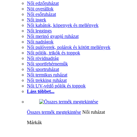
Női edzőruházat
Nöi overállok
Női esőruházat
Női ingek
Női kabátok, köpenyek és mellények
Női leggings
Női merinó gyapjú ruházat
Női nadrágok
Női pulóverek, polárok és kötött mellények
Női pólók, trikók és toppok
Női rövidnadrág
Női sportfehérneműk
Női sportruházat
Női termikus ruházat
Női trekking ruházat
Női UV-védő pólók és toppok
Láss többet...
Összes termék megtekintése
Női ruházat
Márkák