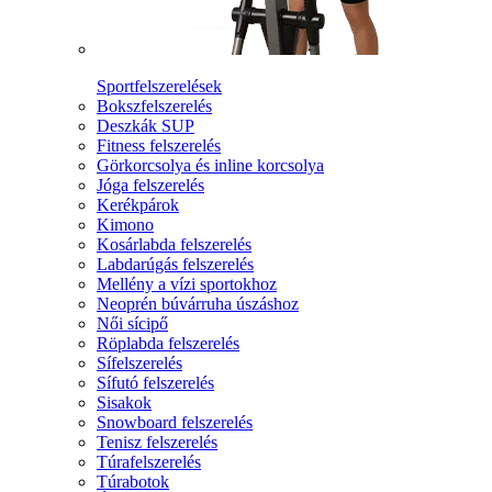
Sportfelszerelések
Bokszfelszerelés
Deszkák SUP
Fitness felszerelés
Görkorcsolya és inline korcsolya
Jóga felszerelés
Kerékpárok
Kimono
Kosárlabda felszerelés
Labdarúgás felszerelés
Mellény a vízi sportokhoz
Neoprén búvárruha úszáshoz
Női sícipő
Röplabda felszerelés
Sífelszerelés
Sífutó felszerelés
Sisakok
Snowboard felszerelés
Tenisz felszerelés
Túrafelszerelés
Túrabotok