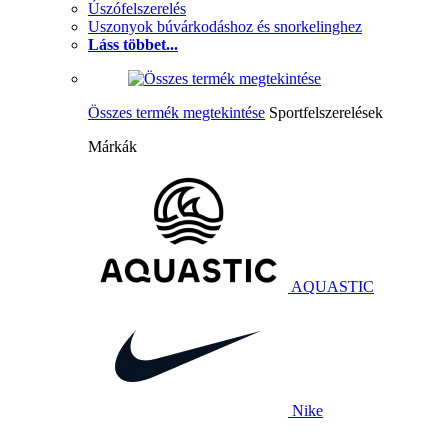
Úszófelszerelés
Uszonyok búvárkodáshoz és snorkelinghez
Láss többet...
Összes termék megtekintése
Sportfelszerelések
Márkák
AQUASTIC
Nike