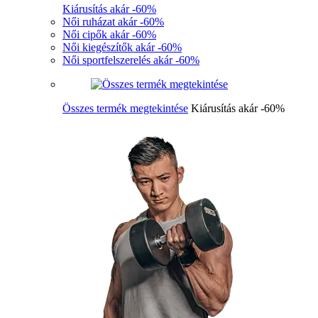
Kiárusítás akár -60%
Női ruházat akár -60%
Női cipők akár -60%
Női kiegészítők akár -60%
Női sportfelszerelés akár -60%
Összes termék megtekintése
Kiárusítás akár -60%