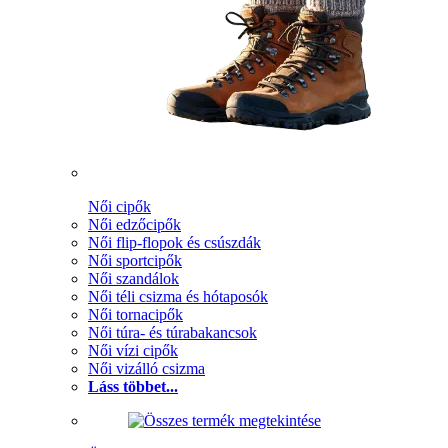
Női cipők
Női edzőcipők
Női flip-flopok és csúszdák
Női sportcipők
Női szandálok
Női téli csizma és hótaposók
Női tornacipők
Női túra- és túrabakancsok
Női vízi cipők
Női vizálló csizma
Láss többet...