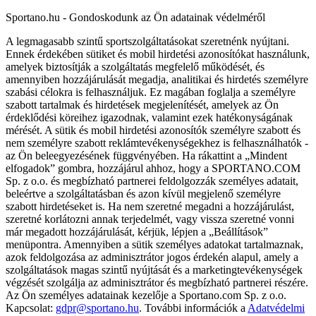
Sportano.hu - Gondoskodunk az Ön adatainak védelméről
A legmagasabb szintű sportszolgáltatásokat szeretnénk nyújtani.
Ennek érdekében sütiket és mobil hirdetési azonosítókat használunk,
amelyek biztosítják a szolgáltatás megfelelő működését, és
amennyiben hozzájárulását megadja, analitikai és hirdetés személyre
szabási célokra is felhasználjuk. Ez magában foglalja a személyre
szabott tartalmak és hirdetések megjelenítését, amelyek az Ön
érdeklődési köreihez igazodnak, valamint ezek hatékonyságának
mérését. A sütik és mobil hirdetési azonosítók személyre szabott és
nem személyre szabott reklámtevékenységekhez is felhasználhatók -
az Ön beleegyezésének függvényében. Ha rákattint a „Mindent
elfogadok” gombra, hozzájárul ahhoz, hogy a SPORTANO.COM
Sp. z o.o. és megbízható partnerei feldolgozzák személyes adatait,
beleértve a szolgáltatásban és azon kívül megjelenő személyre
szabott hirdetéseket is. Ha nem szeretné megadni a hozzájárulást,
szeretné korlátozni annak terjedelmét, vagy vissza szeretné vonni
már megadott hozzájárulását, kérjük, lépjen a „Beállítások”
menüpontra. Amennyiben a sütik személyes adatokat tartalmaznak,
azok feldolgozása az adminisztrátor jogos érdekén alapul, amely a
szolgáltatások magas szintű nyújtását és a marketingtevékenységek
végzését szolgálja az adminisztrátor és megbízható partnerei részére.
Az Ön személyes adatainak kezelője a Sportano.com Sp. z o.o.
Kapcsolat:
gdpr@sportano.hu
. További információk a
Adatvédelmi