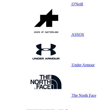
O'Neill
ASSOS
Under Armour
The North Face