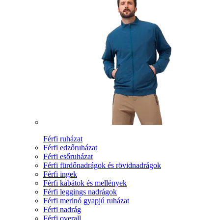
Férfi ruházat
Férfi edzőruházat
Férfi esőruházat
Férfi fürdőnadrágok és rövidnadrágok
Férfi ingek
Férfi kabátok és mellények
Férfi leggings nadrágok
Férfi merinó gyapjú ruházat
Férfi nadrág
Férfi overall