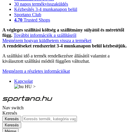
30 napos termékvisszaküldés
Kézbesítés 3-4 munkanapon belül
Sportano Club
4.70
Trusted Shops
A végleges szállítási költség a szállítmány súlyától és méretétől
függ.
További információk a szállításról
Megnézem hogyan küldhetem vissza a terméket
A rendeléseket rendszerint 3-4 munkanapon belül kézbesítjük.
A szállítási idő a termék rendelkezésre állásától valamint a
kiválasztott szállítási módtól függően változhat.
Megnézem a részletes információkat
Kapcsolat
HU
>
Nav switch
Keresés
Keresés
Keresés
Mégse