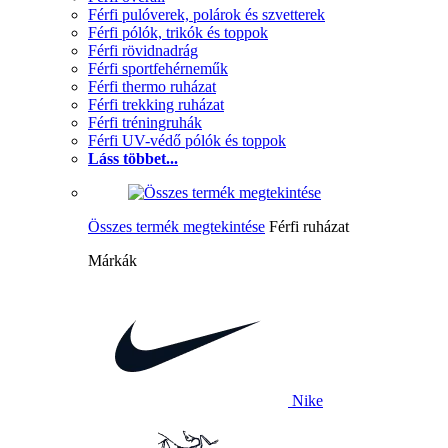
Férfi pulóverek, polárok és szvetterek
Férfi pólók, trikók és toppok
Férfi rövidnadrág
Férfi sportfehérneműk
Férfi thermo ruházat
Férfi trekking ruházat
Férfi tréningruhák
Férfi UV-védő pólók és toppok
Láss többet...
Összes termék megtekintése
Férfi ruházat
Márkák
Nike