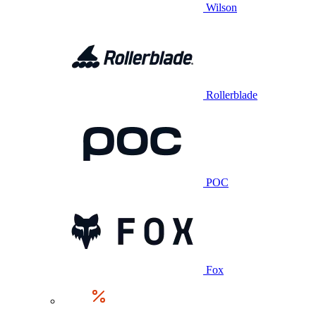
Wilson
Rollerblade
POC
Fox