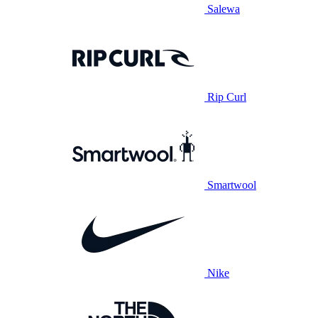
Salewa
Rip Curl
Smartwool
Nike