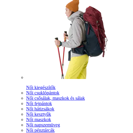
Női kiegészítők
Női csuklópántok
Női csősálak, maszkok és sálak
Női fejpántok
Női hátizsákok
Női kesztyűk
Női maszkok
Női napszemüveg
Női pénztárcák