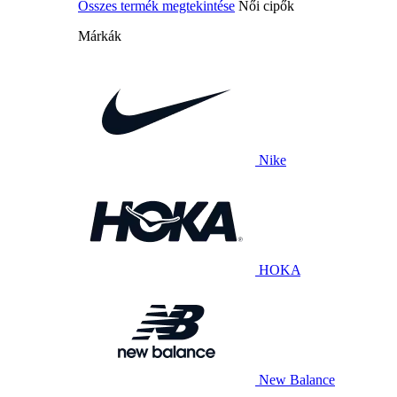
Összes termék megtekintése
Női cipők
Márkák
Nike
HOKA
New Balance