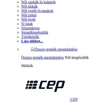
Női sapkák és kalapok
Női táskák
Női vesék és tasakok
Női zokni
Női övek
Sí sisak
Síszemüveg
Strandkiegészítők
Törülközők
Láss többet...
Összes termék megtekintése
Női kiegészítők
Márkák
CEP