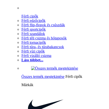
Férfi cipők
Férfi edzőcipők
Férfi flip-flopok és csúszdák
Férfi sportcipők
Férfi szandálok
Férfi téli csizma és hótaposók
Férfi tornacipők
Férfi túra- és túrabakancsok
Férfi vízi cipők
Férfi vizálló csizma
Láss többet...
Összes termék megtekintése
Férfi cipők
Márkák