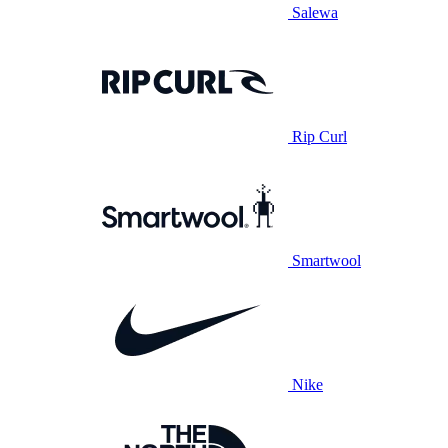
Salewa
Rip Curl
Smartwool
Nike