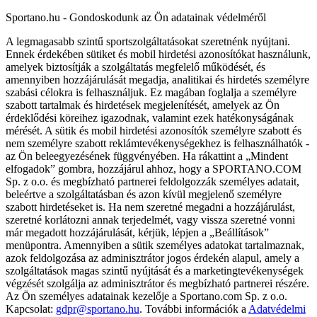
Sportano.hu - Gondoskodunk az Ön adatainak védelméről
A legmagasabb szintű sportszolgáltatásokat szeretnénk nyújtani.
Ennek érdekében sütiket és mobil hirdetési azonosítókat használunk,
amelyek biztosítják a szolgáltatás megfelelő működését, és
amennyiben hozzájárulását megadja, analitikai és hirdetés személyre
szabási célokra is felhasználjuk. Ez magában foglalja a személyre
szabott tartalmak és hirdetések megjelenítését, amelyek az Ön
érdeklődési köreihez igazodnak, valamint ezek hatékonyságának
mérését. A sütik és mobil hirdetési azonosítók személyre szabott és
nem személyre szabott reklámtevékenységekhez is felhasználhatók -
az Ön beleegyezésének függvényében. Ha rákattint a „Mindent
elfogadok” gombra, hozzájárul ahhoz, hogy a SPORTANO.COM
Sp. z o.o. és megbízható partnerei feldolgozzák személyes adatait,
beleértve a szolgáltatásban és azon kívül megjelenő személyre
szabott hirdetéseket is. Ha nem szeretné megadni a hozzájárulást,
szeretné korlátozni annak terjedelmét, vagy vissza szeretné vonni
már megadott hozzájárulását, kérjük, lépjen a „Beállítások”
menüpontra. Amennyiben a sütik személyes adatokat tartalmaznak,
azok feldolgozása az adminisztrátor jogos érdekén alapul, amely a
szolgáltatások magas szintű nyújtását és a marketingtevékenységek
végzését szolgálja az adminisztrátor és megbízható partnerei részére.
Az Ön személyes adatainak kezelője a Sportano.com Sp. z o.o.
Kapcsolat:
gdpr@sportano.hu
. További információk a
Adatvédelmi