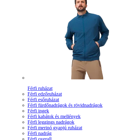
Férfi ruházat
Férfi edzőruházat
Férfi esőruházat
Férfi fürdőnadrágok és rövidnadrágok
Férfi ingek
Férfi kabátok és mellények
Férfi leggings nadrágok
Férfi merinó gyapjú ruházat
Férfi nadrág
Férfi overall