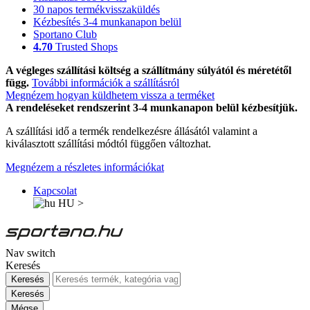
30 napos termékvisszaküldés
Kézbesítés 3-4 munkanapon belül
Sportano Club
4.70
Trusted Shops
A végleges szállítási költség a szállítmány súlyától és méretétől
függ.
További információk a szállításról
Megnézem hogyan küldhetem vissza a terméket
A rendeléseket rendszerint 3-4 munkanapon belül kézbesítjük.
A szállítási idő a termék rendelkezésre állásától valamint a
kiválasztott szállítási módtól függően változhat.
Megnézem a részletes információkat
Kapcsolat
HU
>
Nav switch
Keresés
Keresés
Keresés
Mégse