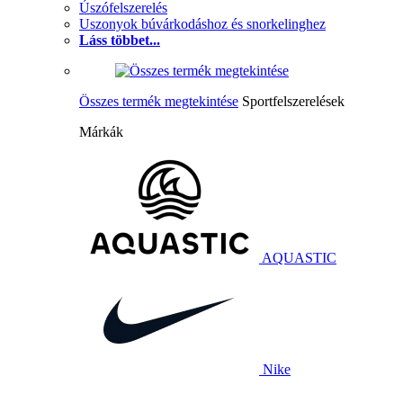
Úszófelszerelés
Uszonyok búvárkodáshoz és snorkelinghez
Láss többet...
Összes termék megtekintése
Sportfelszerelések
Márkák
AQUASTIC
Nike