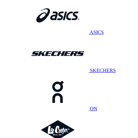
ASICS
SKECHERS
ON