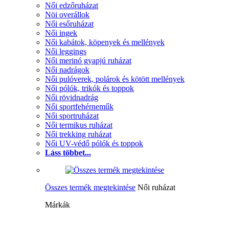
Női edzőruházat
Nöi overállok
Női esőruházat
Női ingek
Női kabátok, köpenyek és mellények
Női leggings
Női merinó gyapjú ruházat
Női nadrágok
Női pulóverek, polárok és kötött mellények
Női pólók, trikók és toppok
Női rövidnadrág
Női sportfehérneműk
Női sportruházat
Női termikus ruházat
Női trekking ruházat
Női UV-védő pólók és toppok
Láss többet...
Összes termék megtekintése
Női ruházat
Márkák