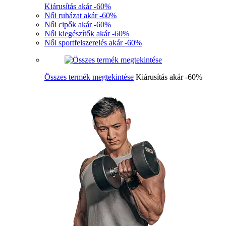
Kiárusítás akár -60%
Női ruházat akár -60%
Női cipők akár -60%
Női kiegészítők akár -60%
Női sportfelszerelés akár -60%
Összes termék megtekintése
Kiárusítás akár -60%