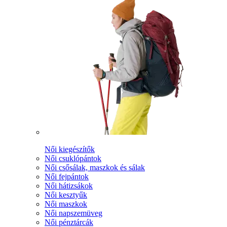
Női kiegészítők
Női csuklópántok
Női csősálak, maszkok és sálak
Női fejpántok
Női hátizsákok
Női kesztyűk
Női maszkok
Női napszemüveg
Női pénztárcák