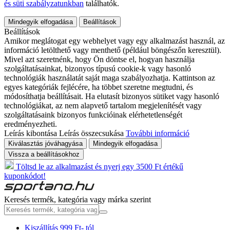
és süti szabályzatunkban
találhatók.
Mindegyik elfogadása
Beállítások
Beállítások
Amikor meglátogat egy webhelyet vagy egy alkalmazást használ, az
információ letölthető vagy menthető (például böngészőn keresztül).
Mivel azt szeretnénk, hogy Ön döntse el, hogyan használja
szolgáltatásainkat, bizonyos típusú cookie-k vagy hasonló
technológiák használatát saját maga szabályozhatja. Kattintson az
egyes kategóriák fejlécére, ha többet szeretne megtudni, és
módosíthatja beállításait. Ha elutasít bizonyos sütiket vagy hasonló
technológiákat, az nem alapvető tartalom megjelenítését vagy
szolgáltatásaink bizonyos funkcióinak elérhetetlenségét
eredményezheti.
Leírás kibontása
Leírás összecsukása
További információ
Kiválasztás jóváhagyása
Mindegyik elfogadása
Vissza a beállításokhoz
Töltsd le az alkalmazást és nyerj egy 3500 Ft értékű
kuponkódot!
Keresés termék, kategória vagy márka szerint
Kiszállítás 999 Ft- tól