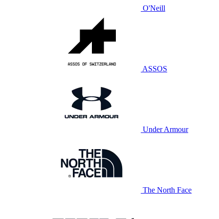
O'Neill
ASSOS
Under Armour
The North Face