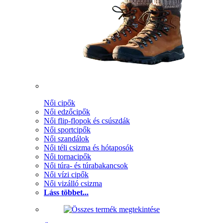
Női cipők
Női edzőcipők
Női flip-flopok és csúszdák
Női sportcipők
Női szandálok
Női téli csizma és hótaposók
Női tornacipők
Női túra- és túrabakancsok
Női vízi cipők
Női vizálló csizma
Láss többet...