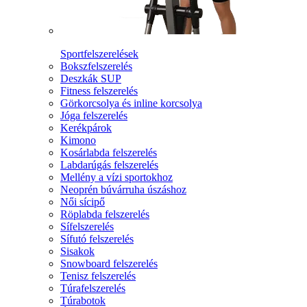
Sportfelszerelések
Bokszfelszerelés
Deszkák SUP
Fitness felszerelés
Görkorcsolya és inline korcsolya
Jóga felszerelés
Kerékpárok
Kimono
Kosárlabda felszerelés
Labdarúgás felszerelés
Mellény a vízi sportokhoz
Neoprén búvárruha úszáshoz
Női sícipő
Röplabda felszerelés
Sífelszerelés
Sífutó felszerelés
Sisakok
Snowboard felszerelés
Tenisz felszerelés
Túrafelszerelés
Túrabotok