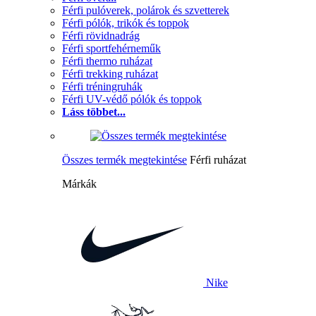
Férfi pulóverek, polárok és szvetterek
Férfi pólók, trikók és toppok
Férfi rövidnadrág
Férfi sportfehérneműk
Férfi thermo ruházat
Férfi trekking ruházat
Férfi tréningruhák
Férfi UV-védő pólók és toppok
Láss többet...
Összes termék megtekintése
Férfi ruházat
Márkák
Nike