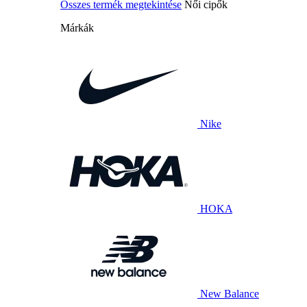
Összes termék megtekintése
Női cipők
Márkák
Nike
HOKA
New Balance