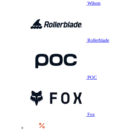
Wilson
Rollerblade
POC
Fox