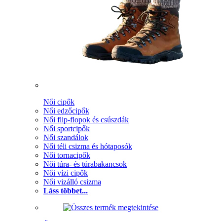
Női cipők
Női edzőcipők
Női flip-flopok és csúszdák
Női sportcipők
Női szandálok
Női téli csizma és hótaposók
Női tornacipők
Női túra- és túrabakancsok
Női vízi cipők
Női vizálló csizma
Láss többet...