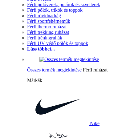
Férfi pulóverek, polárok és szvetterek
Férfi pólók, trikók és toppok
Férfi rövidnadrág
Férfi sportfehérneműk
Férfi thermo ruházat
Férfi trekking ruházat
Férfi tréningruhák
Férfi UV-védő pólók és toppok
Láss többet...
Összes termék megtekintése
Férfi ruházat
Márkák
Nike