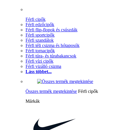
Férfi cipők
Férfi edzőcipők
Férfi flip-flopok és csúszdák
Férfi sportcipők
Férfi szandálok
Férfi téli csizma és hótaposók
Férfi tornacipők
Férfi túra- és túrabakancsok
Férfi vízi cipők
Férfi vizálló csizma
Láss többet...
Összes termék megtekintése
Férfi cipők
Márkák