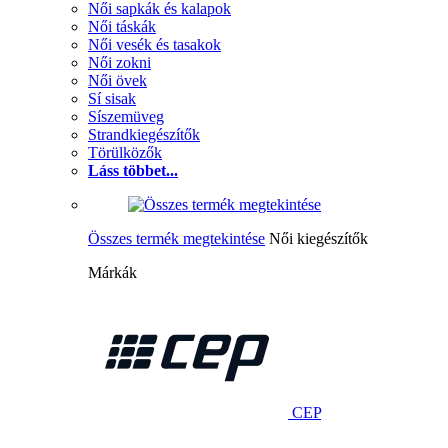
Női sapkák és kalapok
Női táskák
Női vesék és tasakok
Női zokni
Női övek
Sí sisak
Síszemüveg
Strandkiegészítők
Törülközők
Láss többet...
Összes termék megtekintése
Női kiegészítők
Márkák
CEP