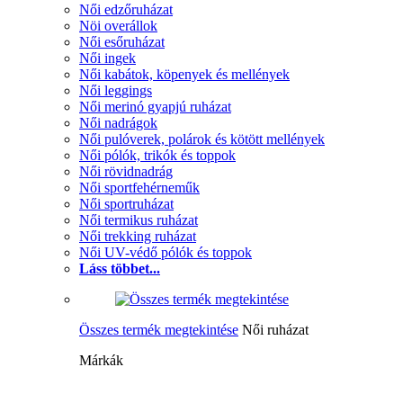
Női edzőruházat
Nöi overállok
Női esőruházat
Női ingek
Női kabátok, köpenyek és mellények
Női leggings
Női merinó gyapjú ruházat
Női nadrágok
Női pulóverek, polárok és kötött mellények
Női pólók, trikók és toppok
Női rövidnadrág
Női sportfehérneműk
Női sportruházat
Női termikus ruházat
Női trekking ruházat
Női UV-védő pólók és toppok
Láss többet...
Összes termék megtekintése
Női ruházat
Márkák