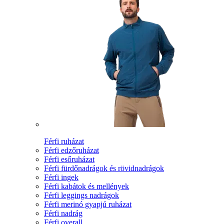
Férfi ruházat
Férfi edzőruházat
Férfi esőruházat
Férfi fürdőnadrágok és rövidnadrágok
Férfi ingek
Férfi kabátok és mellények
Férfi leggings nadrágok
Férfi merinó gyapjú ruházat
Férfi nadrág
Férfi overall