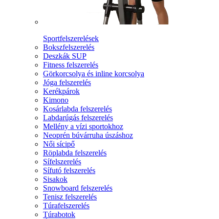
Sportfelszerelések
Bokszfelszerelés
Deszkák SUP
Fitness felszerelés
Görkorcsolya és inline korcsolya
Jóga felszerelés
Kerékpárok
Kimono
Kosárlabda felszerelés
Labdarúgás felszerelés
Mellény a vízi sportokhoz
Neoprén búvárruha úszáshoz
Női sícipő
Röplabda felszerelés
Sífelszerelés
Sífutó felszerelés
Sisakok
Snowboard felszerelés
Tenisz felszerelés
Túrafelszerelés
Túrabotok