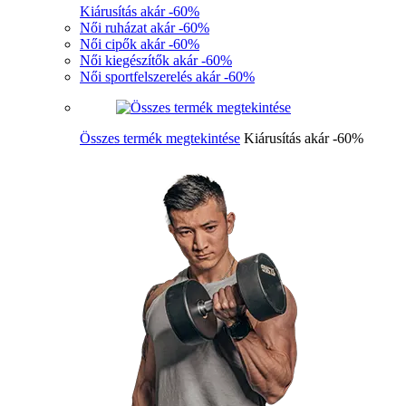
Kiárusítás akár -60%
Női ruházat akár -60%
Női cipők akár -60%
Női kiegészítők akár -60%
Női sportfelszerelés akár -60%
Összes termék megtekintése
Kiárusítás akár -60%