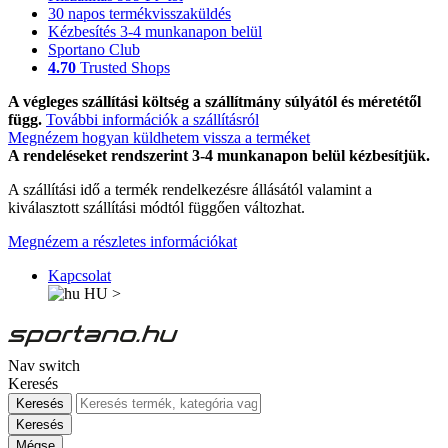
30 napos termékvisszaküldés
Kézbesítés 3-4 munkanapon belül
Sportano Club
4.70
Trusted Shops
A végleges szállítási költség a szállítmány súlyától és méretétől
függ.
További információk a szállításról
Megnézem hogyan küldhetem vissza a terméket
A rendeléseket rendszerint 3-4 munkanapon belül kézbesítjük.
A szállítási idő a termék rendelkezésre állásától valamint a
kiválasztott szállítási módtól függően változhat.
Megnézem a részletes információkat
Kapcsolat
HU
>
Nav switch
Keresés
Keresés
Keresés
Mégse