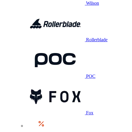
Wilson
Rollerblade
POC
Fox