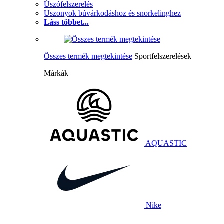
Úszófelszerelés
Uszonyok búvárkodáshoz és snorkelinghez
Láss többet...
Összes termék megtekintése
Sportfelszerelések
Márkák
AQUASTIC
Nike