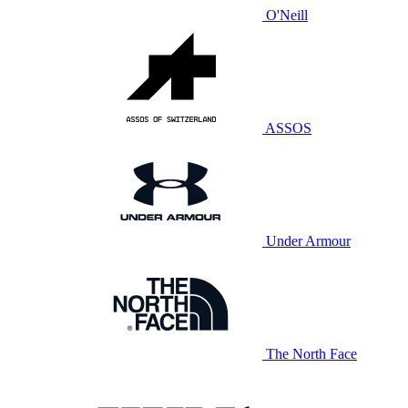
O'Neill
ASSOS
Under Armour
The North Face