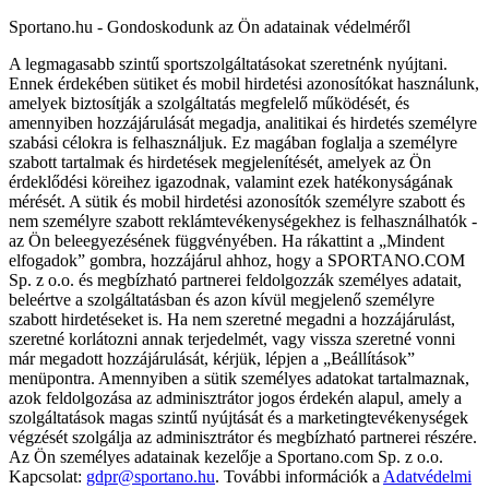
Sportano.hu - Gondoskodunk az Ön adatainak védelméről
A legmagasabb szintű sportszolgáltatásokat szeretnénk nyújtani.
Ennek érdekében sütiket és mobil hirdetési azonosítókat használunk,
amelyek biztosítják a szolgáltatás megfelelő működését, és
amennyiben hozzájárulását megadja, analitikai és hirdetés személyre
szabási célokra is felhasználjuk. Ez magában foglalja a személyre
szabott tartalmak és hirdetések megjelenítését, amelyek az Ön
érdeklődési köreihez igazodnak, valamint ezek hatékonyságának
mérését. A sütik és mobil hirdetési azonosítók személyre szabott és
nem személyre szabott reklámtevékenységekhez is felhasználhatók -
az Ön beleegyezésének függvényében. Ha rákattint a „Mindent
elfogadok” gombra, hozzájárul ahhoz, hogy a SPORTANO.COM
Sp. z o.o. és megbízható partnerei feldolgozzák személyes adatait,
beleértve a szolgáltatásban és azon kívül megjelenő személyre
szabott hirdetéseket is. Ha nem szeretné megadni a hozzájárulást,
szeretné korlátozni annak terjedelmét, vagy vissza szeretné vonni
már megadott hozzájárulását, kérjük, lépjen a „Beállítások”
menüpontra. Amennyiben a sütik személyes adatokat tartalmaznak,
azok feldolgozása az adminisztrátor jogos érdekén alapul, amely a
szolgáltatások magas szintű nyújtását és a marketingtevékenységek
végzését szolgálja az adminisztrátor és megbízható partnerei részére.
Az Ön személyes adatainak kezelője a Sportano.com Sp. z o.o.
Kapcsolat:
gdpr@sportano.hu
. További információk a
Adatvédelmi