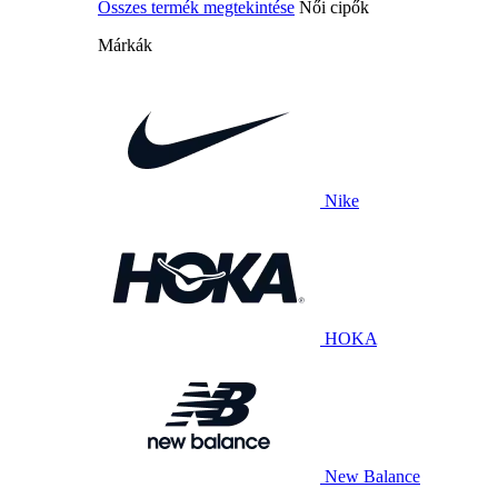
Összes termék megtekintése
Női cipők
Márkák
Nike
HOKA
New Balance