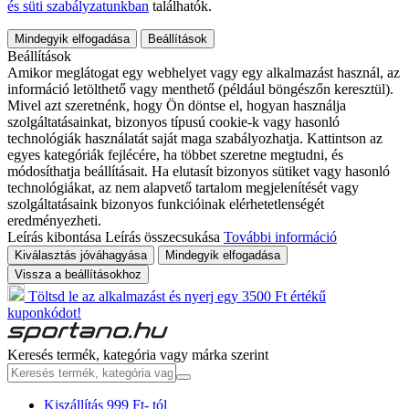
és süti szabályzatunkban
találhatók.
Mindegyik elfogadása
Beállítások
Beállítások
Amikor meglátogat egy webhelyet vagy egy alkalmazást használ, az
információ letölthető vagy menthető (például böngészőn keresztül).
Mivel azt szeretnénk, hogy Ön döntse el, hogyan használja
szolgáltatásainkat, bizonyos típusú cookie-k vagy hasonló
technológiák használatát saját maga szabályozhatja. Kattintson az
egyes kategóriák fejlécére, ha többet szeretne megtudni, és
módosíthatja beállításait. Ha elutasít bizonyos sütiket vagy hasonló
technológiákat, az nem alapvető tartalom megjelenítését vagy
szolgáltatásaink bizonyos funkcióinak elérhetetlenségét
eredményezheti.
Leírás kibontása
Leírás összecsukása
További információ
Kiválasztás jóváhagyása
Mindegyik elfogadása
Vissza a beállításokhoz
Töltsd le az alkalmazást és nyerj egy 3500 Ft értékű
kuponkódot!
Keresés termék, kategória vagy márka szerint
Kiszállítás 999 Ft- tól