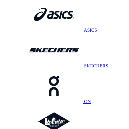
ASICS
SKECHERS
ON