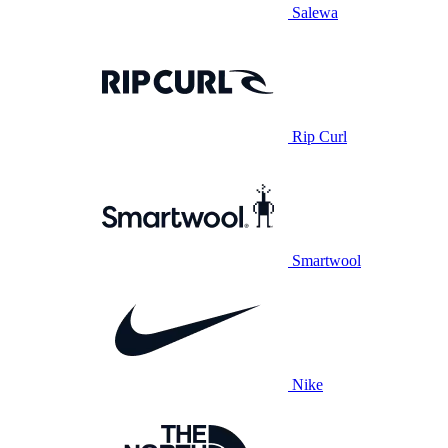
Salewa
Rip Curl
Smartwool
Nike