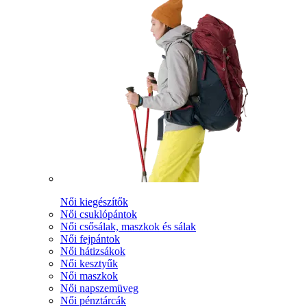
Női kiegészítők
Női csuklópántok
Női csősálak, maszkok és sálak
Női fejpántok
Női hátizsákok
Női kesztyűk
Női maszkok
Női napszemüveg
Női pénztárcák