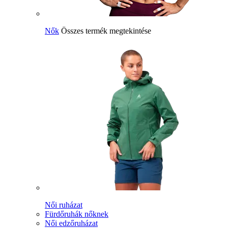
Nők
Összes termék megtekintése
Női ruházat
Fürdőruhák nőknek
Női edzőruházat