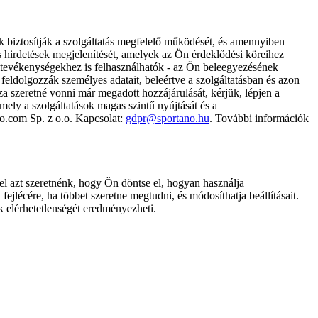
k biztosítják a szolgáltatás megfelelő működését, és amennyiben
és hirdetések megjelenítését, amelyek az Ön érdeklődési köreihez
ámtevékenységekhez is felhasználhatók - az Ön beleegyezésének
dolgozzák személyes adatait, beleértve a szolgáltatásban és azon
za szeretné vonni már megadott hozzájárulását, kérjük, lépjen a
ely a szolgáltatások magas szintű nyújtását és a
no.com Sp. z o.o. Kapcsolat:
gdpr@sportano.hu
. További információk
l azt szeretnénk, hogy Ön döntse el, hogyan használja
ejlécére, ha többet szeretne megtudni, és módosíthatja beállításait.
k elérhetetlenségét eredményezheti.