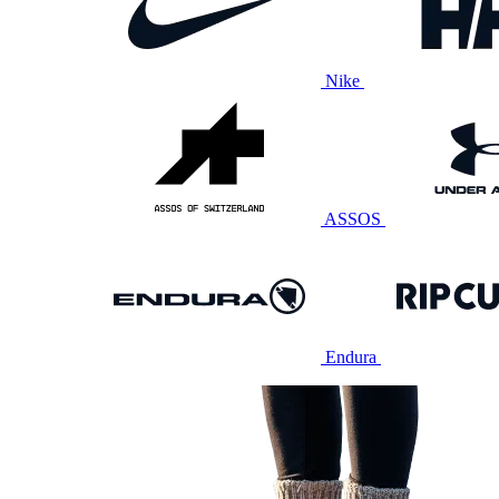
Nike
ASSOS
Endura