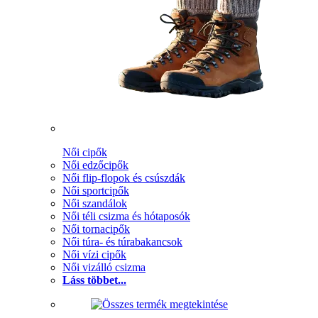
Női cipők
Női edzőcipők
Női flip-flopok és csúszdák
Női sportcipők
Női szandálok
Női téli csizma és hótaposók
Női tornacipők
Női túra- és túrabakancsok
Női vízi cipők
Női vizálló csizma
Láss többet...