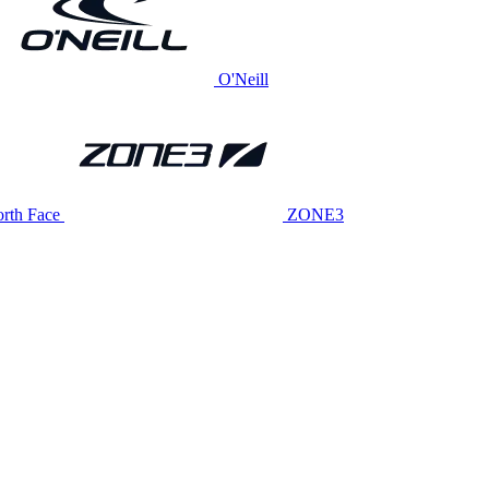
O'Neill
rth Face
ZONE3