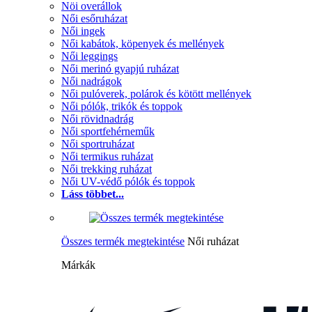
Nöi overállok
Női esőruházat
Női ingek
Női kabátok, köpenyek és mellények
Női leggings
Női merinó gyapjú ruházat
Női nadrágok
Női pulóverek, polárok és kötött mellények
Női pólók, trikók és toppok
Női rövidnadrág
Női sportfehérneműk
Női sportruházat
Női termikus ruházat
Női trekking ruházat
Női UV-védő pólók és toppok
Láss többet...
Összes termék megtekintése
Női ruházat
Márkák