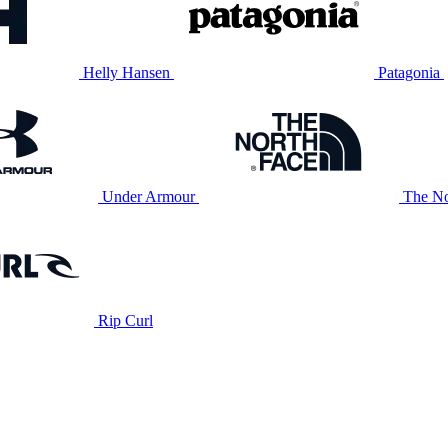
Helly Hansen
Patagonia
Under Armour
The No
Rip Curl