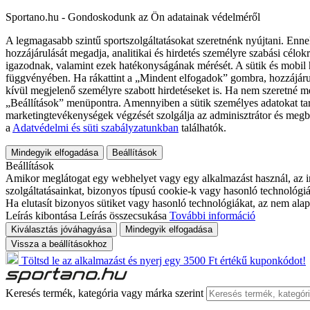
Sportano.hu - Gondoskodunk az Ön adatainak védelméről
A legmagasabb szintű sportszolgáltatásokat szeretnénk nyújtani. Enne
hozzájárulását megadja, analitikai és hirdetés személyre szabási célok
igazodnak, valamint ezek hatékonyságának mérését. A sütik és mobil 
függvényében. Ha rákattint a „Mindent elfogadok” gombra, hozzájáru
kívül megjelenő személyre szabott hirdetéseket is. Ha nem szeretné me
„Beállítások” menüpontra. Amennyiben a sütik személyes adatokat tart
marketingtevékenységek végzését szolgálja az adminisztrátor és megb
a
Adatvédelmi és süti szabályzatunkban
találhatók.
Mindegyik elfogadása
Beállítások
Beállítások
Amikor meglátogat egy webhelyet vagy egy alkalmazást használ, az in
szolgáltatásainkat, bizonyos típusú cookie-k vagy hasonló technológiák
Ha elutasít bizonyos sütiket vagy hasonló technológiákat, az nem alap
Leírás kibontása
Leírás összecsukása
További információ
Kiválasztás jóváhagyása
Mindegyik elfogadása
Vissza a beállításokhoz
Töltsd le az alkalmazást és nyerj egy 3500 Ft értékű kuponkódot!
Keresés termék, kategória vagy márka szerint