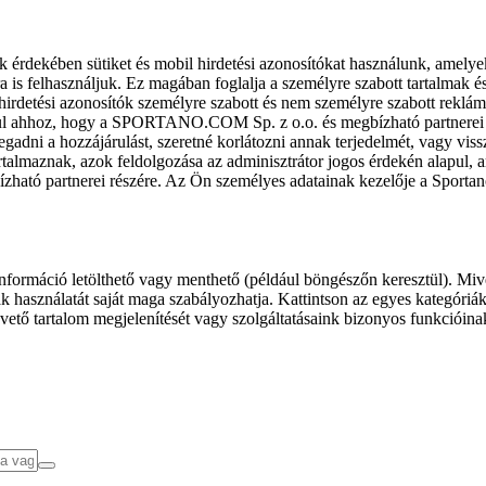
k érdekében sütiket és mobil hirdetési azonosítókat használunk, amelye
ra is felhasználjuk. Ez magában foglalja a személyre szabott tartalmak 
hirdetési azonosítók személyre szabott és nem személyre szabott rekl
l ahhoz, hogy a SPORTANO.COM Sp. z o.o. és megbízható partnerei fel
gadni a hozzájárulást, szeretné korlátozni annak terjedelmét, vagy viss
almaznak, azok feldolgozása az adminisztrátor jogos érdekén alapul, am
ízható partnerei részére. Az Ön személyes adatainak kezelője a Sporta
formáció letölthető vagy menthető (például böngészőn keresztül). Mive
 használatát saját maga szabályozhatja. Kattintson az egyes kategóriák f
vető tartalom megjelenítését vagy szolgáltatásaink bizonyos funkcióina