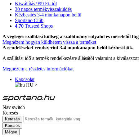
Kiszállítás 999 Ft- tól
30 napos termékvisszaküldés
Kézbesítés 3-4 munkanapon belül
Sportano Club
4.70
Trusted Shops
A végleges szállítási költség a szállítmány súlyától és méretétől füg
Megnézem hogyan küldhetem vissza a terméket
A rendeléseket rendszerint 3-4 munkanapon belül kézbesítjük.
A szállítási idő a termék rendelkezésre állásától valamint a kiválasztot
Megnézem a részletes információkat
Kapcsolat
HU
>
Nav switch
Keresés
Keresés
Keresés
Mégse