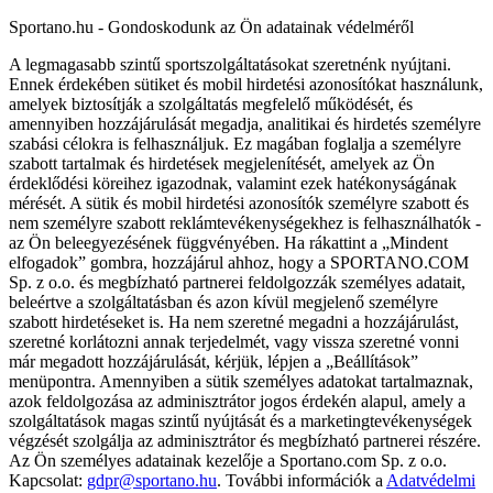
Sportano.hu - Gondoskodunk az Ön adatainak védelméről
A legmagasabb szintű sportszolgáltatásokat szeretnénk nyújtani.
Ennek érdekében sütiket és mobil hirdetési azonosítókat használunk,
amelyek biztosítják a szolgáltatás megfelelő működését, és
amennyiben hozzájárulását megadja, analitikai és hirdetés személyre
szabási célokra is felhasználjuk. Ez magában foglalja a személyre
szabott tartalmak és hirdetések megjelenítését, amelyek az Ön
érdeklődési köreihez igazodnak, valamint ezek hatékonyságának
mérését. A sütik és mobil hirdetési azonosítók személyre szabott és
nem személyre szabott reklámtevékenységekhez is felhasználhatók -
az Ön beleegyezésének függvényében. Ha rákattint a „Mindent
elfogadok” gombra, hozzájárul ahhoz, hogy a SPORTANO.COM
Sp. z o.o. és megbízható partnerei feldolgozzák személyes adatait,
beleértve a szolgáltatásban és azon kívül megjelenő személyre
szabott hirdetéseket is. Ha nem szeretné megadni a hozzájárulást,
szeretné korlátozni annak terjedelmét, vagy vissza szeretné vonni
már megadott hozzájárulását, kérjük, lépjen a „Beállítások”
menüpontra. Amennyiben a sütik személyes adatokat tartalmaznak,
azok feldolgozása az adminisztrátor jogos érdekén alapul, amely a
szolgáltatások magas szintű nyújtását és a marketingtevékenységek
végzését szolgálja az adminisztrátor és megbízható partnerei részére.
Az Ön személyes adatainak kezelője a Sportano.com Sp. z o.o.
Kapcsolat:
gdpr@sportano.hu
. További információk a
Adatvédelmi