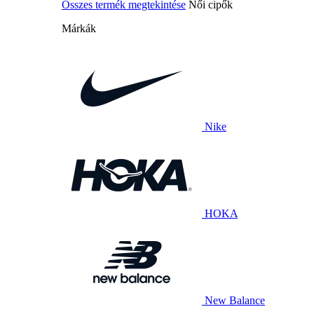
Összes termék megtekintése
Női cipők
Márkák
Nike
HOKA
New Balance