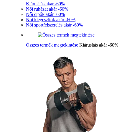
Kiárusítás akár -60%
Női ruházat akár -60%
Női cipők akár -60%
Női kiegészítők akár -60%
Női sportfelszerelés akár -60%
Összes termék megtekintése
Kiárusítás akár -60%