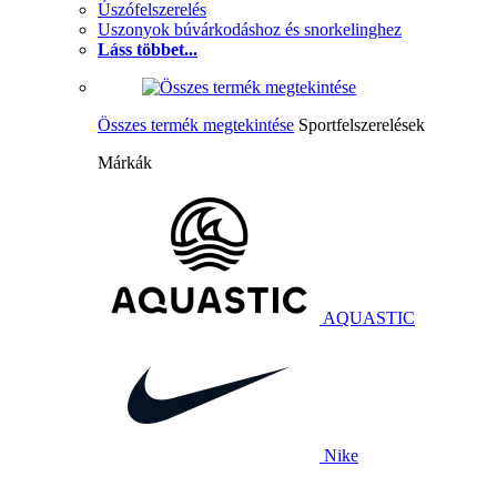
Úszófelszerelés
Uszonyok búvárkodáshoz és snorkelinghez
Láss többet...
Összes termék megtekintése
Sportfelszerelések
Márkák
AQUASTIC
Nike