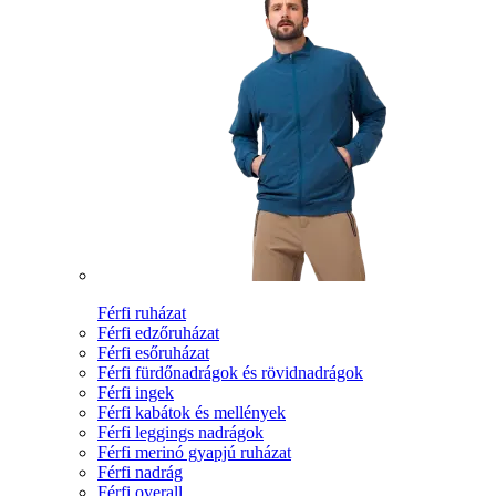
Férfi ruházat
Férfi edzőruházat
Férfi esőruházat
Férfi fürdőnadrágok és rövidnadrágok
Férfi ingek
Férfi kabátok és mellények
Férfi leggings nadrágok
Férfi merinó gyapjú ruházat
Férfi nadrág
Férfi overall