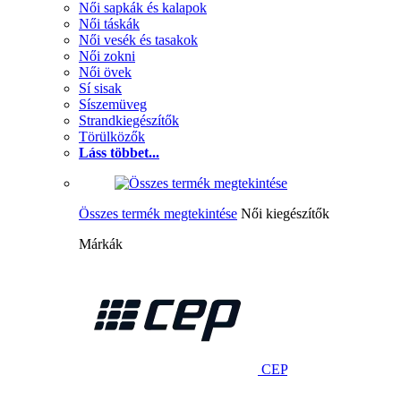
Női sapkák és kalapok
Női táskák
Női vesék és tasakok
Női zokni
Női övek
Sí sisak
Síszemüveg
Strandkiegészítők
Törülközők
Láss többet...
Összes termék megtekintése
Női kiegészítők
Márkák
CEP