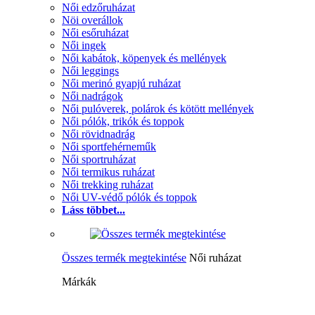
Női edzőruházat
Nöi overállok
Női esőruházat
Női ingek
Női kabátok, köpenyek és mellények
Női leggings
Női merinó gyapjú ruházat
Női nadrágok
Női pulóverek, polárok és kötött mellények
Női pólók, trikók és toppok
Női rövidnadrág
Női sportfehérneműk
Női sportruházat
Női termikus ruházat
Női trekking ruházat
Női UV-védő pólók és toppok
Láss többet...
Összes termék megtekintése
Női ruházat
Márkák