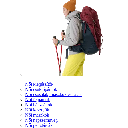
Női kiegészítők
Női csuklópántok
Női csősálak, maszkok és sálak
Női fejpántok
Női hátizsákok
Női kesztyűk
Női maszkok
Női napszemüveg
Női pénztárcák