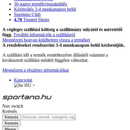
30 napos termékvisszaküldés
Kézbesítés 3-4 munkanapon belül
Sportano Club
4.70
Trusted Shops
A végleges szállítási költség a szállítmány súlyától és méretétől
függ.
További információk a szállításról
Megnézem hogyan küldhetem vissza a terméket
A rendeléseket rendszerint 3-4 munkanapon belül kézbesítjük.
A szállítási idő a termék rendelkezésre állásától valamint a
kiválasztott szállítási módtól függően változhat.
Megnézem a részletes információkat
Kapcsolat
HU
>
Nav switch
Keresés
Keresés
Keresés
Mégse