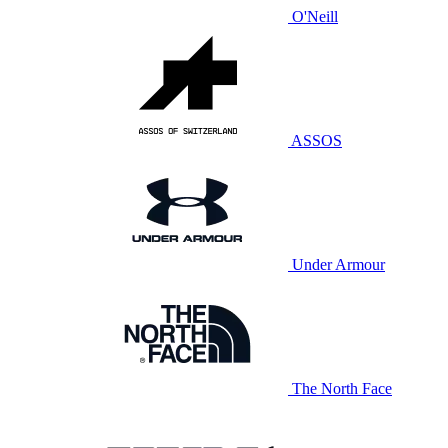
O'Neill
ASSOS
Under Armour
The North Face