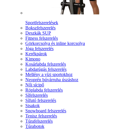
Sportfelszerelések
Bokszfelszerelés
Deszkák SUP
Fitness felszerelés
Görkorcsolya és inline korcsolya
Jóga felszerelés
Kerékpárok
Kimono
Kosárlabda felszerelés
Labdarúgás felszerelés
Mellény a vízi sportokhoz
Neoprén búvárruha úszáshoz
Női sícipő
Röplabda felszerelés
Sífelszerelés
Sífutó felszerelés
Sisakok
Snowboard felszerelés
Tenisz felszerelés
Túrafelszerelés
Túrabotok