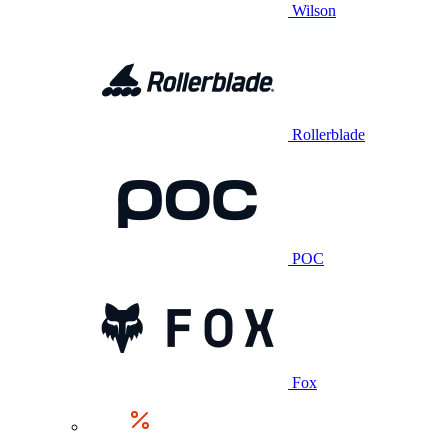
Wilson
Rollerblade
POC
Fox