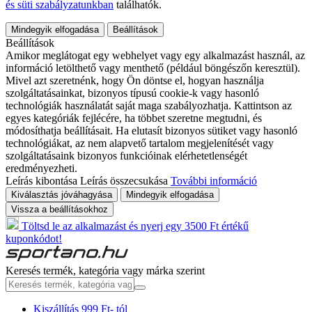
és süti szabályzatunkban
találhatók.
Mindegyik elfogadása
Beállítások
Beállítások
Amikor meglátogat egy webhelyet vagy egy alkalmazást használ, az
információ letölthető vagy menthető (például böngészőn keresztül).
Mivel azt szeretnénk, hogy Ön döntse el, hogyan használja
szolgáltatásainkat, bizonyos típusú cookie-k vagy hasonló
technológiák használatát saját maga szabályozhatja. Kattintson az
egyes kategóriák fejlécére, ha többet szeretne megtudni, és
módosíthatja beállításait. Ha elutasít bizonyos sütiket vagy hasonló
technológiákat, az nem alapvető tartalom megjelenítését vagy
szolgáltatásaink bizonyos funkcióinak elérhetetlenségét
eredményezheti.
Leírás kibontása
Leírás összecsukása
További információ
Kiválasztás jóváhagyása
Mindegyik elfogadása
Vissza a beállításokhoz
Töltsd le az alkalmazást és nyerj egy 3500 Ft értékű
kuponkódot!
Keresés termék, kategória vagy márka szerint
Kiszállítás 999 Ft- tól