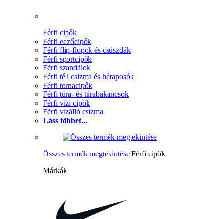
Férfi cipők
Férfi edzőcipők
Férfi flip-flopok és csúszdák
Férfi sportcipők
Férfi szandálok
Férfi téli csizma és hótaposók
Férfi tornacipők
Férfi túra- és túrabakancsok
Férfi vízi cipők
Férfi vizálló csizma
Láss többet...
Összes termék megtekintése
Férfi cipők
Márkák