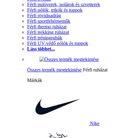
Férfi pulóverek, polárok és szvetterek
Férfi pólók, trikók és toppok
Férfi rövidnadrág
Férfi sportfehérneműk
Férfi thermo ruházat
Férfi trekking ruházat
Férfi tréningruhák
Férfi UV-védő pólók és toppok
Láss többet...
Összes termék megtekintése
Férfi ruházat
Márkák
Nike