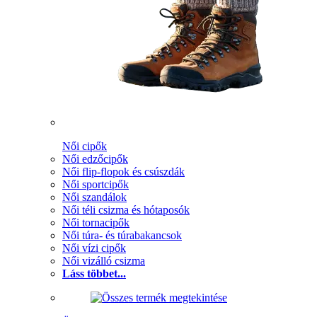
Női cipők
Női edzőcipők
Női flip-flopok és csúszdák
Női sportcipők
Női szandálok
Női téli csizma és hótaposók
Női tornacipők
Női túra- és túrabakancsok
Női vízi cipők
Női vizálló csizma
Láss többet...