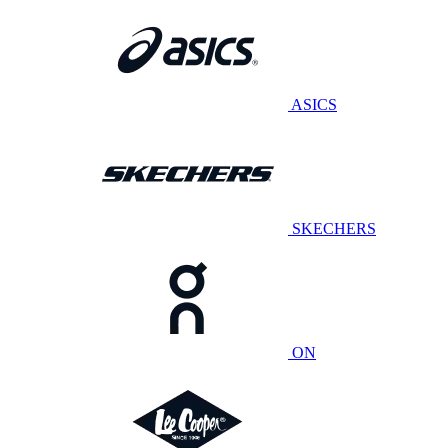
ASICS
SKECHERS
ON