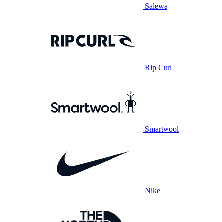
Salewa
Rip Curl
Smartwool
Nike