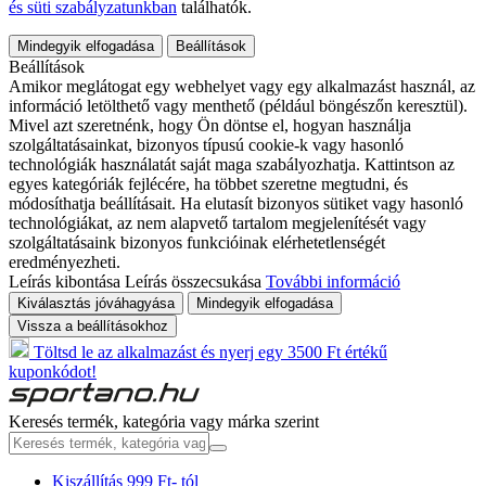
és süti szabályzatunkban
találhatók.
Mindegyik elfogadása
Beállítások
Beállítások
Amikor meglátogat egy webhelyet vagy egy alkalmazást használ, az
információ letölthető vagy menthető (például böngészőn keresztül).
Mivel azt szeretnénk, hogy Ön döntse el, hogyan használja
szolgáltatásainkat, bizonyos típusú cookie-k vagy hasonló
technológiák használatát saját maga szabályozhatja. Kattintson az
egyes kategóriák fejlécére, ha többet szeretne megtudni, és
módosíthatja beállításait. Ha elutasít bizonyos sütiket vagy hasonló
technológiákat, az nem alapvető tartalom megjelenítését vagy
szolgáltatásaink bizonyos funkcióinak elérhetetlenségét
eredményezheti.
Leírás kibontása
Leírás összecsukása
További információ
Kiválasztás jóváhagyása
Mindegyik elfogadása
Vissza a beállításokhoz
Töltsd le az alkalmazást és nyerj egy 3500 Ft értékű
kuponkódot!
Keresés termék, kategória vagy márka szerint
Kiszállítás 999 Ft- tól