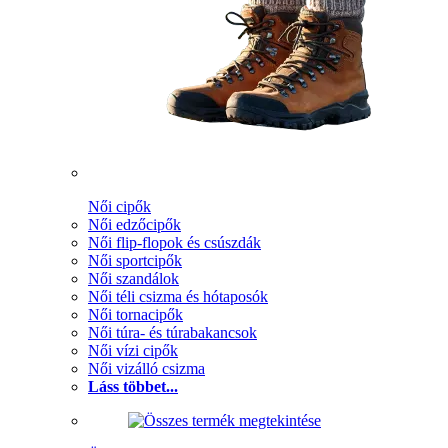
Női cipők
Női edzőcipők
Női flip-flopok és csúszdák
Női sportcipők
Női szandálok
Női téli csizma és hótaposók
Női tornacipők
Női túra- és túrabakancsok
Női vízi cipők
Női vizálló csizma
Láss többet...