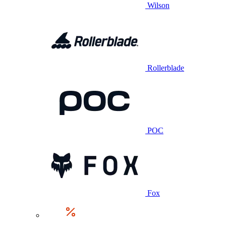
Wilson
Rollerblade
POC
Fox