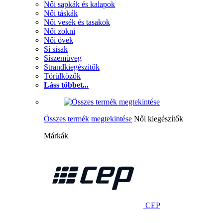
Női sapkák és kalapok
Női táskák
Női vesék és tasakok
Női zokni
Női övek
Sí sisak
Síszemüveg
Strandkiegészítők
Törülközők
Láss többet...
Összes termék megtekintése
Női kiegészítők
Márkák
CEP