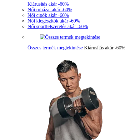
Kiárusítás akár -60%
Női ruházat akár -60%
Női cipők akár -60%
Női kiegészítők akár -60%
Női sportfelszerelés akár -60%
Összes termék megtekintése
Kiárusítás akár -60%