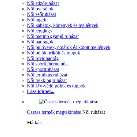
Női edzőruházat
Nöi overállok
Női esőruházat
Női ingek
Női kabátok, köpenyek és mellények
Női leggings
Női merinó gyapjú ruházat
Női nadrágok
Női pulóverek, polárok és kötött mellények
Női pólók, trikók és toppok
Női rövidnadrág
Női sportfehérneműk
Női sportruházat
Női termikus ruházat
Női trekking ruházat
Női UV-védő pólók és toppok
Láss többet...
Összes termék megtekintése
Női ruházat
Márkák