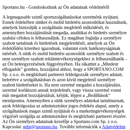
Sportano.hu - Gondoskodunk az Ön adatainak védelméről
A legmagasabb szintű sportszolgáltatásokat szeretnénk nyújtani.
Ennek érdekében sütiket és mobil hirdetési azonosítókat használunk,
amelyek biztosítják a szolgáltatás megfelelő működését, és
amennyiben hozzájárulását megadja, analitikai és hirdetés személyre
szabási célokra is felhasználjuk. Ez magában foglalja a személyre
szabott tartalmak és hirdetések megjelenítését, amelyek az Ön
érdeklődési köreihez igazodnak, valamint ezek hatékonyságának
mérését. A sütik és mobil hirdetési azonosítók személyre szabott és
nem személyre szabott reklámtevékenységekhez is felhasználhatók -
az Ön beleegyezésének függvényében. Ha rákattint a „Mindent
elfogadok” gombra, hozzájárul ahhoz, hogy a SPORTANO.COM
Sp. z o.o. és megbízható partnerei feldolgozzák személyes adatait,
beleértve a szolgáltatásban és azon kívül megjelenő személyre
szabott hirdetéseket is. Ha nem szeretné megadni a hozzájárulást,
szeretné korlátozni annak terjedelmét, vagy vissza szeretné vonni
már megadott hozzájárulását, kérjük, lépjen a „Beállítások”
menüpontra. Amennyiben a sütik személyes adatokat tartalmaznak,
azok feldolgozása az adminisztrátor jogos érdekén alapul, amely a
szolgáltatások magas szintű nyújtását és a marketingtevékenységek
végzését szolgálja az adminisztrátor és megbízható partnerei részére.
Az Ön személyes adatainak kezelője a Sportano.com Sp. z o.o.
Kapcsolat:
gdpr@sportano.hu
. További információk a
Adatvédelmi