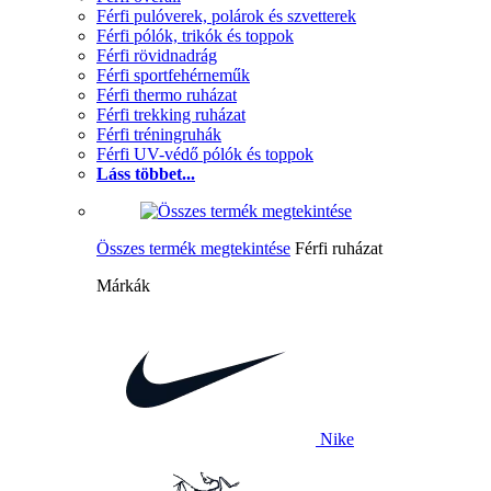
Férfi pulóverek, polárok és szvetterek
Férfi pólók, trikók és toppok
Férfi rövidnadrág
Férfi sportfehérneműk
Férfi thermo ruházat
Férfi trekking ruházat
Férfi tréningruhák
Férfi UV-védő pólók és toppok
Láss többet...
Összes termék megtekintése
Férfi ruházat
Márkák
Nike