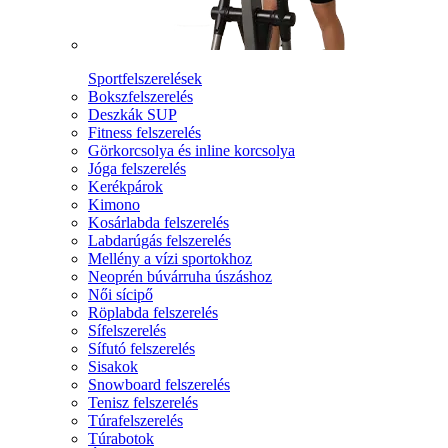
Sportfelszerelések
Bokszfelszerelés
Deszkák SUP
Fitness felszerelés
Görkorcsolya és inline korcsolya
Jóga felszerelés
Kerékpárok
Kimono
Kosárlabda felszerelés
Labdarúgás felszerelés
Mellény a vízi sportokhoz
Neoprén búvárruha úszáshoz
Női sícipő
Röplabda felszerelés
Sífelszerelés
Sífutó felszerelés
Sisakok
Snowboard felszerelés
Tenisz felszerelés
Túrafelszerelés
Túrabotok