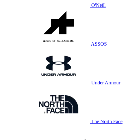
O'Neill
ASSOS
Under Armour
The North Face