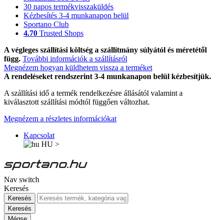
30 napos termékvisszaküldés
Kézbesítés 3-4 munkanapon belül
Sportano Club
4.70
Trusted Shops
A végleges szállítási költség a szállítmány súlyától és méretétől
függ.
További információk a szállításról
Megnézem hogyan küldhetem vissza a terméket
A rendeléseket rendszerint 3-4 munkanapon belül kézbesítjük.
A szállítási idő a termék rendelkezésre állásától valamint a
kiválasztott szállítási módtól függően változhat.
Megnézem a részletes információkat
Kapcsolat
HU
>
Nav switch
Keresés
Keresés
Keresés
Mégse