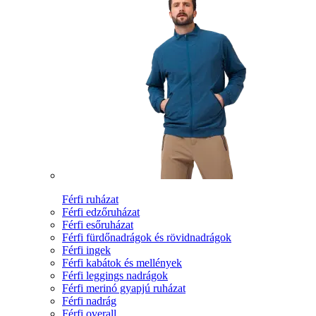
Férfi ruházat
Férfi edzőruházat
Férfi esőruházat
Férfi fürdőnadrágok és rövidnadrágok
Férfi ingek
Férfi kabátok és mellények
Férfi leggings nadrágok
Férfi merinó gyapjú ruházat
Férfi nadrág
Férfi overall