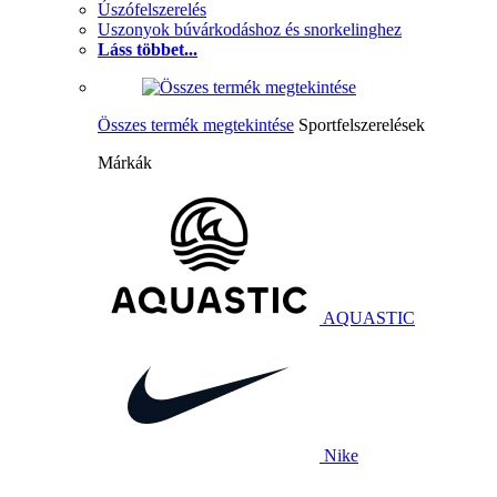
Úszófelszerelés
Uszonyok búvárkodáshoz és snorkelinghez
Láss többet...
Összes termék megtekintése
Sportfelszerelések
Márkák
AQUASTIC
Nike