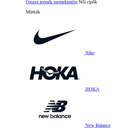
Összes termék megtekintése
Női cipők
Márkák
Nike
HOKA
New Balance