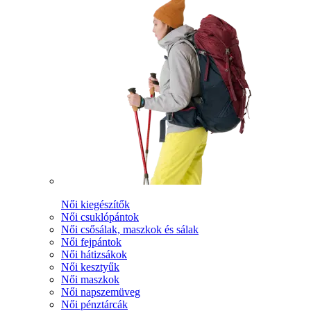
Női kiegészítők
Női csuklópántok
Női csősálak, maszkok és sálak
Női fejpántok
Női hátizsákok
Női kesztyűk
Női maszkok
Női napszemüveg
Női pénztárcák