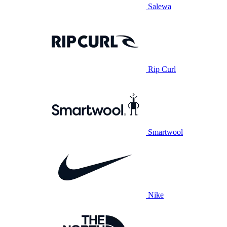
Salewa
Rip Curl
Smartwool
Nike