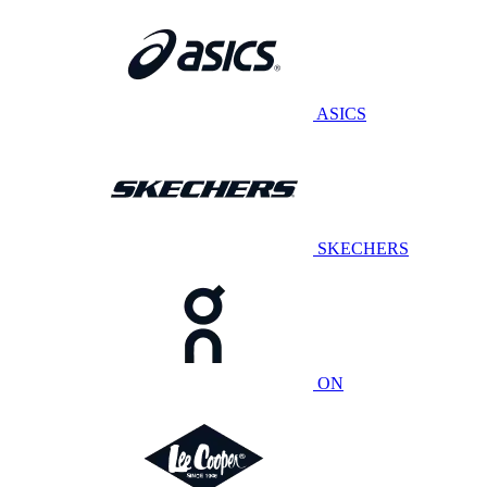
ASICS
SKECHERS
ON