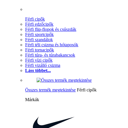
Férfi cipők
Férfi edzőcipők
Férfi flip-flopok és csúszdák
Férfi sportcipők
Férfi szandálok
Férfi téli csizma és hótaposók
Férfi tornacipők
Férfi túra- és túrabakancsok
Férfi vízi cipők
Férfi vizálló csizma
Láss többet...
Összes termék megtekintése
Férfi cipők
Márkák