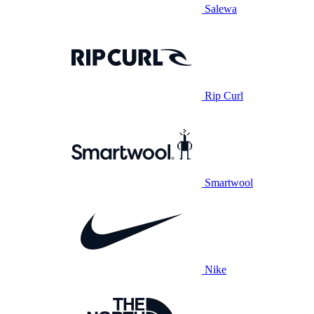
Salewa
Rip Curl
Smartwool
Nike