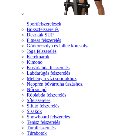
Sportfelszerelések
Bokszfelszerelés
Deszkák SUP
Fitness felszerelés
Görkorcsolya és inline korcsolya
Jóga felszerelés
Kerékpárok
Kimono
Kosárlabda felszerelés
Labdarúgás felszerelés
Mellény a vízi sportokhoz
Neoprén búvárruha úszáshoz
Női sícipő
Röplabda felszerelés
Sífelszerelés
Sífutó felszerelés
Sisakok
Snowboard felszerelés
Tenisz felszerelés
Túrafelszerelés
Túrabotok