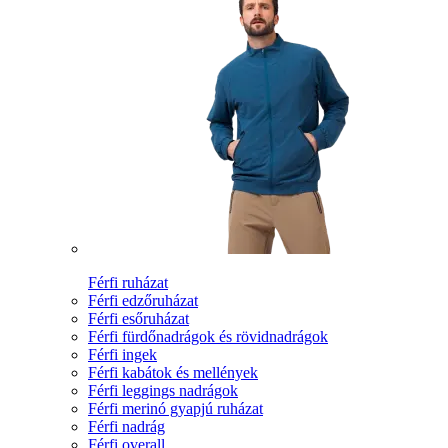
Férfi ruházat
Férfi edzőruházat
Férfi esőruházat
Férfi fürdőnadrágok és rövidnadrágok
Férfi ingek
Férfi kabátok és mellények
Férfi leggings nadrágok
Férfi merinó gyapjú ruházat
Férfi nadrág
Férfi overall