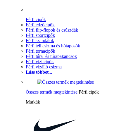
Férfi cipők
Férfi edzőcipők
Férfi flip-flopok és csúszdák
Férfi sportcipők
Férfi szandálok
Férfi téli csizma és hótaposók
Férfi tornacipők
Férfi túra- és túrabakancsok
Férfi vízi cipők
Férfi vizálló csizma
Láss többet...
Összes termék megtekintése
Férfi cipők
Márkák