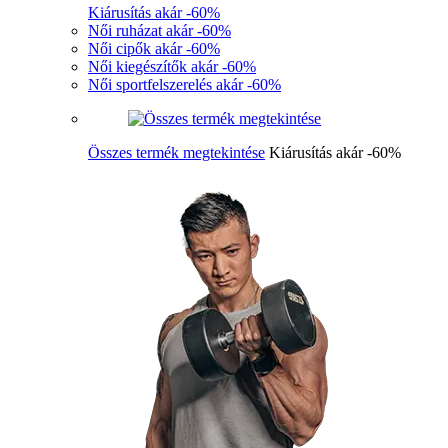
Kiárusítás akár -60%
Női ruházat akár -60%
Női cipők akár -60%
Női kiegészítők akár -60%
Női sportfelszerelés akár -60%
Összes termék megtekintése
Kiárusítás akár -60%