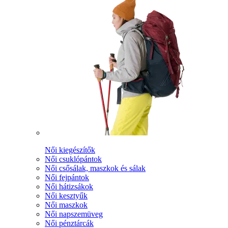
Női kiegészítők
Női csuklópántok
Női csősálak, maszkok és sálak
Női fejpántok
Női hátizsákok
Női kesztyűk
Női maszkok
Női napszemüveg
Női pénztárcák