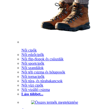
Női cipők
Női edzőcipők
Női flip-flopok és csúszdák
Női sportcipők
Női szandálok
Női téli csizma és hótaposók
Női tornacipők
Női túra- és túrabakancsok
Női vízi cipők
Női vizálló csizma
Láss többet...