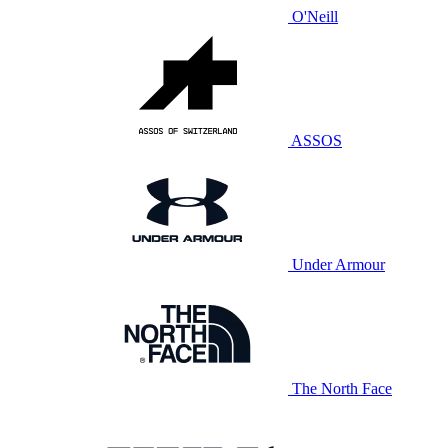
O'Neill
ASSOS
Under Armour
The North Face