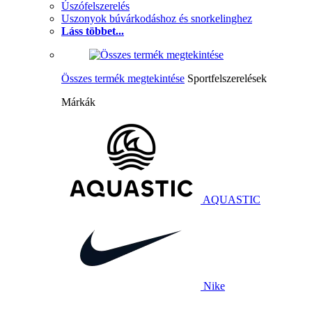
Úszófelszerelés
Uszonyok búvárkodáshoz és snorkelinghez
Láss többet...
Összes termék megtekintése
Sportfelszerelések
Márkák
AQUASTIC
Nike