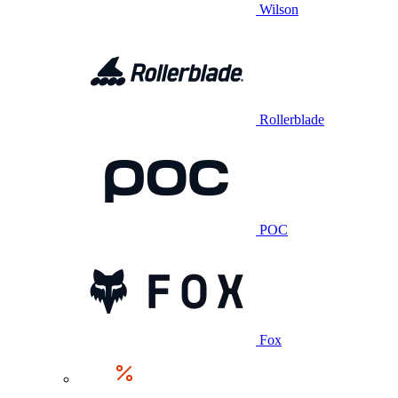
Wilson
Rollerblade
POC
Fox