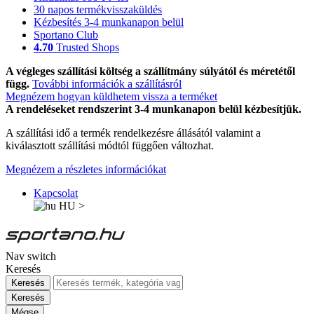
30 napos termékvisszaküldés
Kézbesítés 3-4 munkanapon belül
Sportano Club
4.70
Trusted Shops
A végleges szállítási költség a szállítmány súlyától és méretétől
függ.
További információk a szállításról
Megnézem hogyan küldhetem vissza a terméket
A rendeléseket rendszerint 3-4 munkanapon belül kézbesítjük.
A szállítási idő a termék rendelkezésre állásától valamint a
kiválasztott szállítási módtól függően változhat.
Megnézem a részletes információkat
Kapcsolat
HU
>
Nav switch
Keresés
Keresés
Keresés
Mégse