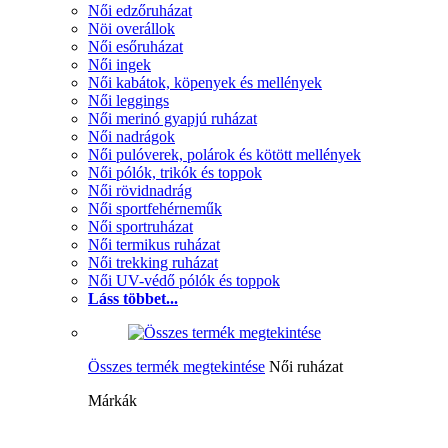
Női edzőruházat
Nöi overállok
Női esőruházat
Női ingek
Női kabátok, köpenyek és mellények
Női leggings
Női merinó gyapjú ruházat
Női nadrágok
Női pulóverek, polárok és kötött mellények
Női pólók, trikók és toppok
Női rövidnadrág
Női sportfehérneműk
Női sportruházat
Női termikus ruházat
Női trekking ruházat
Női UV-védő pólók és toppok
Láss többet...
Összes termék megtekintése
Női ruházat
Márkák