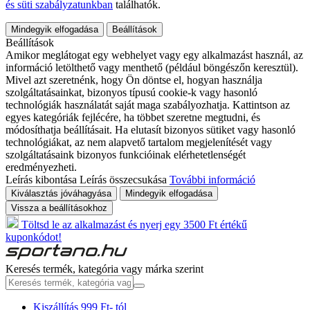
és süti szabályzatunkban
találhatók.
Mindegyik elfogadása
Beállítások
Beállítások
Amikor meglátogat egy webhelyet vagy egy alkalmazást használ, az
információ letölthető vagy menthető (például böngészőn keresztül).
Mivel azt szeretnénk, hogy Ön döntse el, hogyan használja
szolgáltatásainkat, bizonyos típusú cookie-k vagy hasonló
technológiák használatát saját maga szabályozhatja. Kattintson az
egyes kategóriák fejlécére, ha többet szeretne megtudni, és
módosíthatja beállításait. Ha elutasít bizonyos sütiket vagy hasonló
technológiákat, az nem alapvető tartalom megjelenítését vagy
szolgáltatásaink bizonyos funkcióinak elérhetetlenségét
eredményezheti.
Leírás kibontása
Leírás összecsukása
További információ
Kiválasztás jóváhagyása
Mindegyik elfogadása
Vissza a beállításokhoz
Töltsd le az alkalmazást és nyerj egy 3500 Ft értékű
kuponkódot!
Keresés termék, kategória vagy márka szerint
Kiszállítás 999 Ft- tól