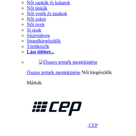
Női sapkák és kalapok
Női táskák
Női vesék és tasakok
Női zokni
Női övek
Sí sisak
Síszemüveg
Strandkiegészítők
Törülközők
Láss többet...
Összes termék megtekintése
Női kiegészítők
Márkák
CEP