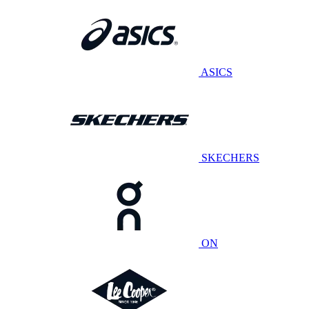
ASICS
SKECHERS
ON