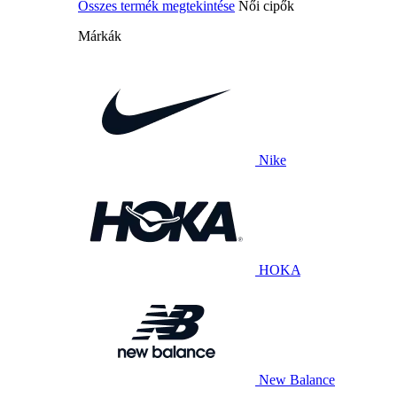
Összes termék megtekintése
Női cipők
Márkák
Nike
HOKA
New Balance