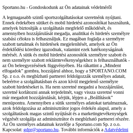
Sportano.hu - Gondoskodunk az Ön adatainak védelméről
A legmagasabb szintű sportszolgáltatásokat szeretnénk nyújtani.
Ennek érdekében sütiket és mobil hirdetési azonosítókat használunk,
amelyek biztosítják a szolgáltatás megfelelő működését, és
amennyiben hozzájárulását megadja, analitikai és hirdetés személyre
szabási célokra is felhasználjuk. Ez magában foglalja a személyre
szabott tartalmak és hirdetések megjelenítését, amelyek az Ön
érdeklődési köreihez igazodnak, valamint ezek hatékonyságának
mérését. A sütik és mobil hirdetési azonosítók személyre szabott és
nem személyre szabott reklámtevékenységekhez is felhasználhatók -
az Ön beleegyezésének függvényében. Ha rákattint a „Mindent
elfogadok” gombra, hozzájárul ahhoz, hogy a SPORTANO.COM
Sp. z o.o. és megbízható partnerei feldolgozzák személyes adatait,
beleértve a szolgáltatásban és azon kívül megjelenő személyre
szabott hirdetéseket is. Ha nem szeretné megadni a hozzájárulást,
szeretné korlátozni annak terjedelmét, vagy vissza szeretné vonni
már megadott hozzájárulását, kérjük, lépjen a „Beállítások”
menüpontra. Amennyiben a sütik személyes adatokat tartalmaznak,
azok feldolgozása az adminisztrátor jogos érdekén alapul, amely a
szolgáltatások magas szintű nyújtását és a marketingtevékenységek
végzését szolgálja az adminisztrátor és megbízható partnerei részére.
Az Ön személyes adatainak kezelője a Sportano.com Sp. z o.o.
Kapcsolat:
gdpr@sportano.hu
. További információk a
Adatvédelmi