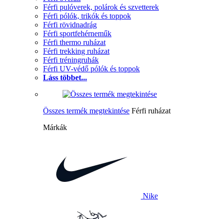
Férfi pulóverek, polárok és szvetterek
Férfi pólók, trikók és toppok
Férfi rövidnadrág
Férfi sportfehérneműk
Férfi thermo ruházat
Férfi trekking ruházat
Férfi tréningruhák
Férfi UV-védő pólók és toppok
Láss többet...
Összes termék megtekintése
Férfi ruházat
Márkák
Nike