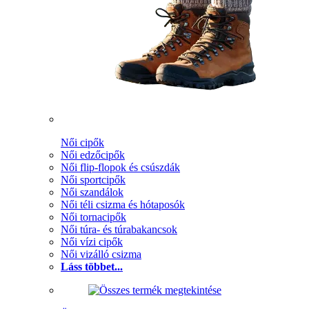
Női cipők
Női edzőcipők
Női flip-flopok és csúszdák
Női sportcipők
Női szandálok
Női téli csizma és hótaposók
Női tornacipők
Női túra- és túrabakancsok
Női vízi cipők
Női vizálló csizma
Láss többet...