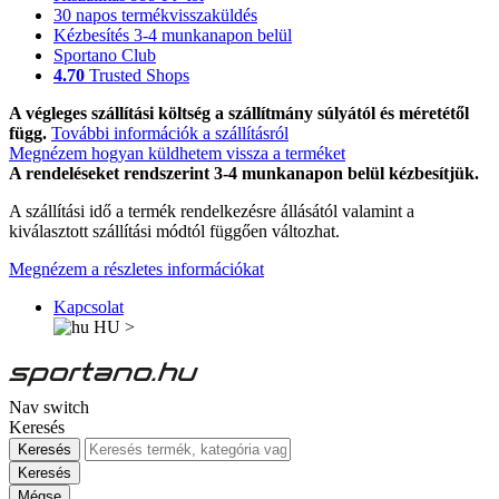
30 napos termékvisszaküldés
Kézbesítés 3-4 munkanapon belül
Sportano Club
4.70
Trusted Shops
A végleges szállítási költség a szállítmány súlyától és méretétől
függ.
További információk a szállításról
Megnézem hogyan küldhetem vissza a terméket
A rendeléseket rendszerint 3-4 munkanapon belül kézbesítjük.
A szállítási idő a termék rendelkezésre állásától valamint a
kiválasztott szállítási módtól függően változhat.
Megnézem a részletes információkat
Kapcsolat
HU
>
Nav switch
Keresés
Keresés
Keresés
Mégse