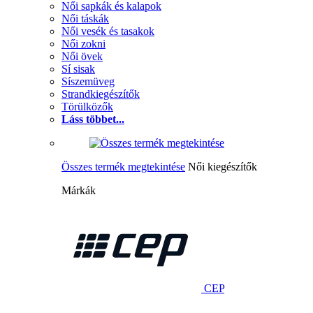
Női sapkák és kalapok
Női táskák
Női vesék és tasakok
Női zokni
Női övek
Sí sisak
Síszemüveg
Strandkiegészítők
Törülközők
Láss többet...
Összes termék megtekintése
Női kiegészítők
Márkák
CEP