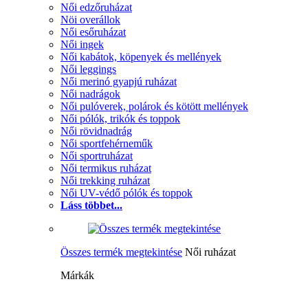
Női edzőruházat
Nöi overállok
Női esőruházat
Női ingek
Női kabátok, köpenyek és mellények
Női leggings
Női merinó gyapjú ruházat
Női nadrágok
Női pulóverek, polárok és kötött mellények
Női pólók, trikók és toppok
Női rövidnadrág
Női sportfehérneműk
Női sportruházat
Női termikus ruházat
Női trekking ruházat
Női UV-védő pólók és toppok
Láss többet...
Összes termék megtekintése
Női ruházat
Márkák