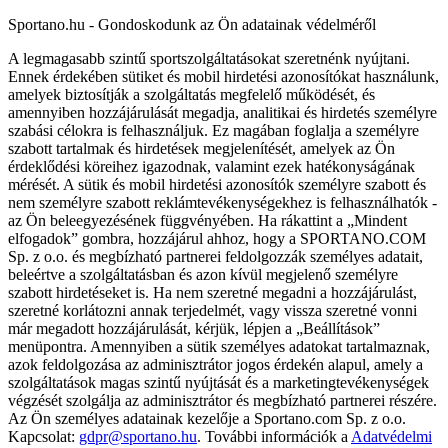
Sportano.hu - Gondoskodunk az Ön adatainak védelméről
A legmagasabb szintű sportszolgáltatásokat szeretnénk nyújtani.
Ennek érdekében sütiket és mobil hirdetési azonosítókat használunk,
amelyek biztosítják a szolgáltatás megfelelő működését, és
amennyiben hozzájárulását megadja, analitikai és hirdetés személyre
szabási célokra is felhasználjuk. Ez magában foglalja a személyre
szabott tartalmak és hirdetések megjelenítését, amelyek az Ön
érdeklődési köreihez igazodnak, valamint ezek hatékonyságának
mérését. A sütik és mobil hirdetési azonosítók személyre szabott és
nem személyre szabott reklámtevékenységekhez is felhasználhatók -
az Ön beleegyezésének függvényében. Ha rákattint a „Mindent
elfogadok” gombra, hozzájárul ahhoz, hogy a SPORTANO.COM
Sp. z o.o. és megbízható partnerei feldolgozzák személyes adatait,
beleértve a szolgáltatásban és azon kívül megjelenő személyre
szabott hirdetéseket is. Ha nem szeretné megadni a hozzájárulást,
szeretné korlátozni annak terjedelmét, vagy vissza szeretné vonni
már megadott hozzájárulását, kérjük, lépjen a „Beállítások”
menüpontra. Amennyiben a sütik személyes adatokat tartalmaznak,
azok feldolgozása az adminisztrátor jogos érdekén alapul, amely a
szolgáltatások magas szintű nyújtását és a marketingtevékenységek
végzését szolgálja az adminisztrátor és megbízható partnerei részére.
Az Ön személyes adatainak kezelője a Sportano.com Sp. z o.o.
Kapcsolat:
gdpr@sportano.hu
. További információk a
Adatvédelmi