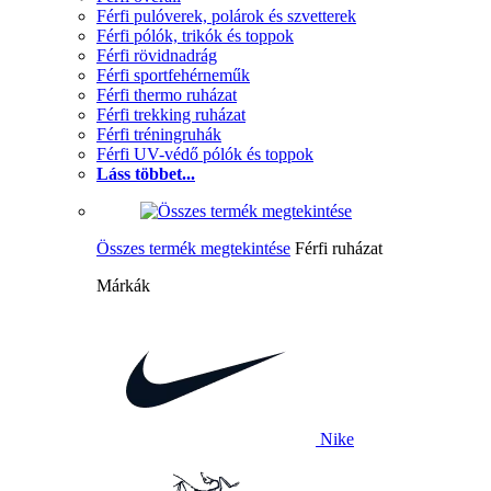
Férfi pulóverek, polárok és szvetterek
Férfi pólók, trikók és toppok
Férfi rövidnadrág
Férfi sportfehérneműk
Férfi thermo ruházat
Férfi trekking ruházat
Férfi tréningruhák
Férfi UV-védő pólók és toppok
Láss többet...
Összes termék megtekintése
Férfi ruházat
Márkák
Nike