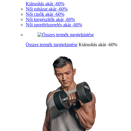
Kiárusítás akár -60%
Női ruházat akár -60%
Női cipők akár -60%
Női kiegészítők akár -60%
Női sportfelszerelés akár -60%
Összes termék megtekintése
Kiárusítás akár -60%