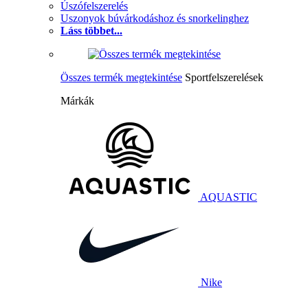
Úszófelszerelés
Uszonyok búvárkodáshoz és snorkelinghez
Láss többet...
Összes termék megtekintése
Sportfelszerelések
Márkák
AQUASTIC
Nike