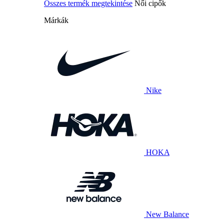
Összes termék megtekintése
Női cipők
Márkák
Nike
HOKA
New Balance