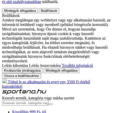
és süti szabályzatunkban
találhatók.
Mindegyik elfogadása
Beállítások
Beállítások
Amikor meglátogat egy webhelyet vagy egy alkalmazást használ, az
információ letölthető vagy menthető (például böngészőn keresztül).
Mivel azt szeretnénk, hogy Ön döntse el, hogyan használja
szolgáltatásainkat, bizonyos típusú cookie-k vagy hasonló
technológiák használatát saját maga szabályozhatja. Kattintson az
egyes kategóriák fejlécére, ha többet szeretne megtudni, és
módosíthatja beállításait. Ha elutasít bizonyos sütiket vagy hasonló
technológiákat, az nem alapvető tartalom megjelenítését vagy
szolgáltatásaink bizonyos funkcióinak elérhetetlenségét
eredményezheti.
Leírás kibontása
Leírás összecsukása
További információ
Kiválasztás jóváhagyása
Mindegyik elfogadása
Vissza a beállításokhoz
Töltsd le az alkalmazást és nyerj egy 3500 Ft értékű
kuponkódot!
Keresés termék, kategória vagy márka szerint
Kiszállítás 999 Ft- tól