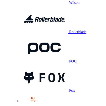
Wilson
Rollerblade
POC
Fox