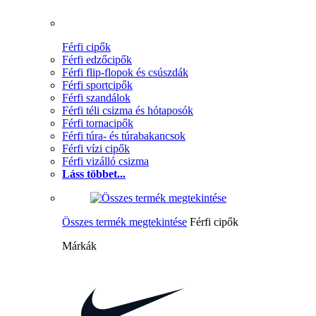
Férfi cipők
Férfi edzőcipők
Férfi flip-flopok és csúszdák
Férfi sportcipők
Férfi szandálok
Férfi téli csizma és hótaposók
Férfi tornacipők
Férfi túra- és túrabakancsok
Férfi vízi cipők
Férfi vizálló csizma
Láss többet...
Összes termék megtekintése
Férfi cipők
Márkák