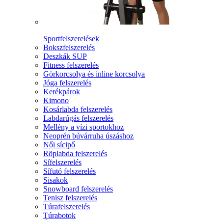
Sportfelszerelések
Bokszfelszerelés
Deszkák SUP
Fitness felszerelés
Görkorcsolya és inline korcsolya
Jóga felszerelés
Kerékpárok
Kimono
Kosárlabda felszerelés
Labdarúgás felszerelés
Mellény a vízi sportokhoz
Neoprén búvárruha úszáshoz
Női sícipő
Röplabda felszerelés
Sífelszerelés
Sífutó felszerelés
Sisakok
Snowboard felszerelés
Tenisz felszerelés
Túrafelszerelés
Túrabotok