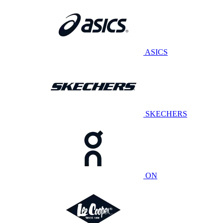
ASICS
SKECHERS
ON