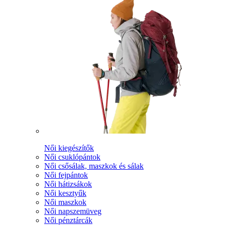
Női kiegészítők
Női csuklópántok
Női csősálak, maszkok és sálak
Női fejpántok
Női hátizsákok
Női kesztyűk
Női maszkok
Női napszemüveg
Női pénztárcák