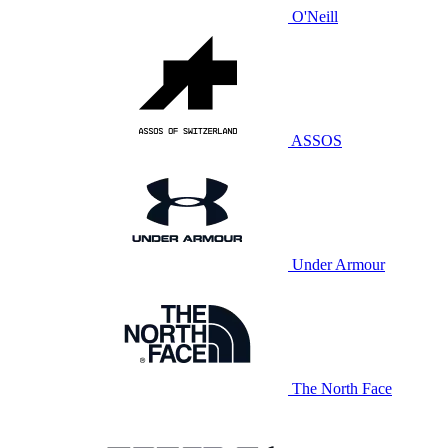
O'Neill
ASSOS
Under Armour
The North Face