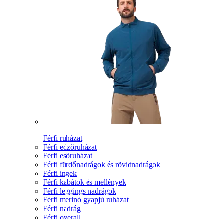
Férfi ruházat
Férfi edzőruházat
Férfi esőruházat
Férfi fürdőnadrágok és rövidnadrágok
Férfi ingek
Férfi kabátok és mellények
Férfi leggings nadrágok
Férfi merinó gyapjú ruházat
Férfi nadrág
Férfi overall