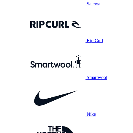
Salewa
Rip Curl
Smartwool
Nike