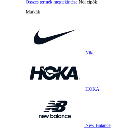
Összes termék megtekintése
Női cipők
Márkák
Nike
HOKA
New Balance