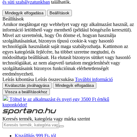
és süti szabályzatunkban
találhatók.
Mindegyik elfogadása
Beállítások
Beállítások
Amikor meglátogat egy webhelyet vagy egy alkalmazást használ, az
információ letölthető vagy menthető (például böngészőn keresztül).
Mivel azt szeretnénk, hogy Ön döntse el, hogyan használja
szolgáltatásainkat, bizonyos típusú cookie-k vagy hasonló
technológiák használatát saját maga szabályozhatja. Kattintson az
egyes kategóriák fejlécére, ha többet szeretne megtudni, és
módosíthatja beállításait. Ha elutasít bizonyos sütiket vagy hasonló
technológiákat, az nem alapvető tartalom megjelenítését vagy
szolgáltatásaink bizonyos funkcióinak elérhetetlenségét
eredményezheti.
Leírás kibontása
Leírás összecsukása
További információ
Kiválasztás jóváhagyása
Mindegyik elfogadása
Vissza a beállításokhoz
Töltsd le az alkalmazást és nyerj egy 3500 Ft értékű
kuponkódot!
Keresés termék, kategória vagy márka szerint
Kiszállítás 999 Ft- tól