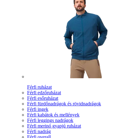
Férfi ruházat
Férfi edzőruházat
Férfi esőruházat
Férfi fürdőnadrágok és rövidnadrágok
Férfi ingek
Férfi kabátok és mellények
Férfi leggings nadrágok
Férfi merinó gyapjú ruházat
Férfi nadrág
Férfi overall