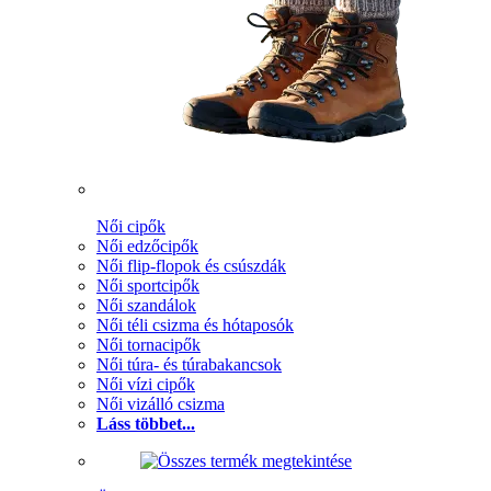
Női cipők
Női edzőcipők
Női flip-flopok és csúszdák
Női sportcipők
Női szandálok
Női téli csizma és hótaposók
Női tornacipők
Női túra- és túrabakancsok
Női vízi cipők
Női vizálló csizma
Láss többet...