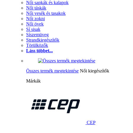
Női sapkák és kalapok
Női táskák
Női vesék és tasakok
Női zokni
Női övek
Sí sisak
Síszemüveg
Strandkiegészítők
Törülközők
Láss többet...
Összes termék megtekintése
Női kiegészítők
Márkák
CEP