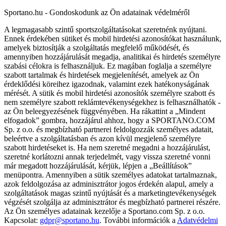
Sportano.hu - Gondoskodunk az Ön adatainak védelméről
A legmagasabb szintű sportszolgáltatásokat szeretnénk nyújtani.
Ennek érdekében sütiket és mobil hirdetési azonosítókat használunk,
amelyek biztosítják a szolgáltatás megfelelő működését, és
amennyiben hozzájárulását megadja, analitikai és hirdetés személyre
szabási célokra is felhasználjuk. Ez magában foglalja a személyre
szabott tartalmak és hirdetések megjelenítését, amelyek az Ön
érdeklődési köreihez igazodnak, valamint ezek hatékonyságának
mérését. A sütik és mobil hirdetési azonosítók személyre szabott és
nem személyre szabott reklámtevékenységekhez is felhasználhatók -
az Ön beleegyezésének függvényében. Ha rákattint a „Mindent
elfogadok” gombra, hozzájárul ahhoz, hogy a SPORTANO.COM
Sp. z o.o. és megbízható partnerei feldolgozzák személyes adatait,
beleértve a szolgáltatásban és azon kívül megjelenő személyre
szabott hirdetéseket is. Ha nem szeretné megadni a hozzájárulást,
szeretné korlátozni annak terjedelmét, vagy vissza szeretné vonni
már megadott hozzájárulását, kérjük, lépjen a „Beállítások”
menüpontra. Amennyiben a sütik személyes adatokat tartalmaznak,
azok feldolgozása az adminisztrátor jogos érdekén alapul, amely a
szolgáltatások magas szintű nyújtását és a marketingtevékenységek
végzését szolgálja az adminisztrátor és megbízható partnerei részére.
Az Ön személyes adatainak kezelője a Sportano.com Sp. z o.o.
Kapcsolat:
gdpr@sportano.hu
. További információk a
Adatvédelmi