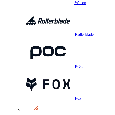
Wilson
Rollerblade
POC
Fox