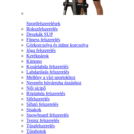
Sportfelszerelések
Bokszfelszerelés
Deszkák SUP
Fitness felszerelés
Görkorcsolya és inline korcsolya
Jóga felszerelés
Kerékpárok
Kimono
Kosárlabda felszerelés
Labdarúgás felszerelés
Mellény a vízi sportokhoz
Neoprén búvárruha úszáshoz
Női sícipő
Röplabda felszerelés
Sífelszerelés
Sífutó felszerelés
Sisakok
Snowboard felszerelés
Tenisz felszerelés
Túrafelszerelés
Túrabotok