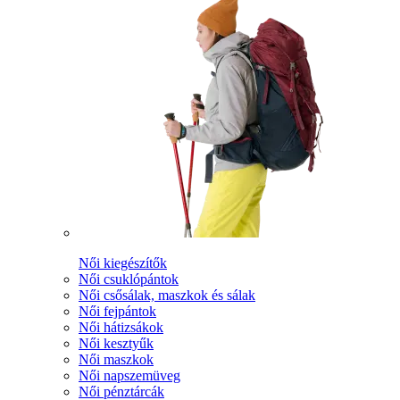
Női kiegészítők
Női csuklópántok
Női csősálak, maszkok és sálak
Női fejpántok
Női hátizsákok
Női kesztyűk
Női maszkok
Női napszemüveg
Női pénztárcák