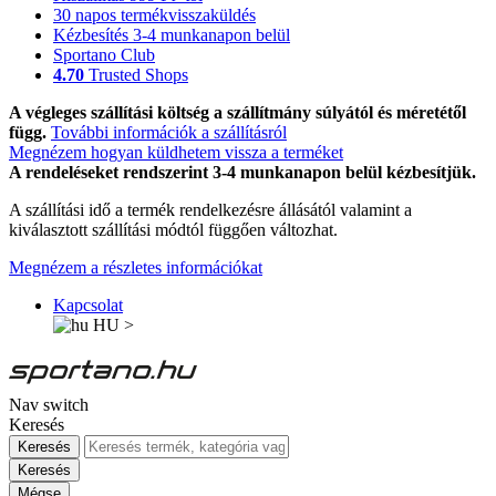
30 napos termékvisszaküldés
Kézbesítés 3-4 munkanapon belül
Sportano Club
4.70
Trusted Shops
A végleges szállítási költség a szállítmány súlyától és méretétől
függ.
További információk a szállításról
Megnézem hogyan küldhetem vissza a terméket
A rendeléseket rendszerint 3-4 munkanapon belül kézbesítjük.
A szállítási idő a termék rendelkezésre állásától valamint a
kiválasztott szállítási módtól függően változhat.
Megnézem a részletes információkat
Kapcsolat
HU
>
Nav switch
Keresés
Keresés
Keresés
Mégse