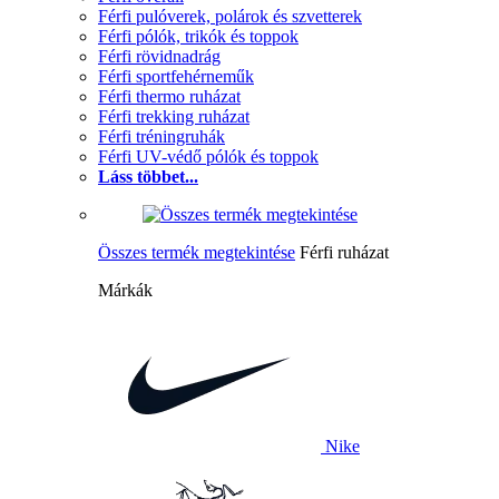
Férfi pulóverek, polárok és szvetterek
Férfi pólók, trikók és toppok
Férfi rövidnadrág
Férfi sportfehérneműk
Férfi thermo ruházat
Férfi trekking ruházat
Férfi tréningruhák
Férfi UV-védő pólók és toppok
Láss többet...
Összes termék megtekintése
Férfi ruházat
Márkák
Nike