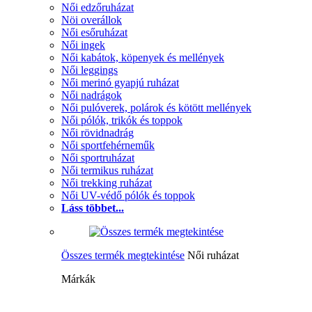
Női edzőruházat
Nöi overállok
Női esőruházat
Női ingek
Női kabátok, köpenyek és mellények
Női leggings
Női merinó gyapjú ruházat
Női nadrágok
Női pulóverek, polárok és kötött mellények
Női pólók, trikók és toppok
Női rövidnadrág
Női sportfehérneműk
Női sportruházat
Női termikus ruházat
Női trekking ruházat
Női UV-védő pólók és toppok
Láss többet...
Összes termék megtekintése
Női ruházat
Márkák