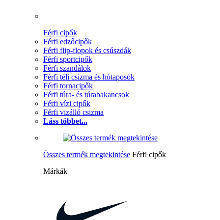
Férfi cipők
Férfi edzőcipők
Férfi flip-flopok és csúszdák
Férfi sportcipők
Férfi szandálok
Férfi téli csizma és hótaposók
Férfi tornacipők
Férfi túra- és túrabakancsok
Férfi vízi cipők
Férfi vizálló csizma
Láss többet...
Összes termék megtekintése
Férfi cipők
Márkák