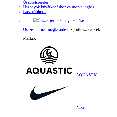
Úszófelszerelés
Uszonyok búvárkodáshoz és snorkelinghez
Láss többet...
Összes termék megtekintése
Sportfelszerelések
Márkák
AQUASTIC
Nike