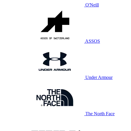
O'Neill
ASSOS
Under Armour
The North Face