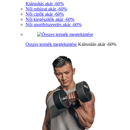
Kiárusítás akár -60%
Női ruházat akár -60%
Női cipők akár -60%
Női kiegészítők akár -60%
Női sportfelszerelés akár -60%
Összes termék megtekintése
Kiárusítás akár -60%