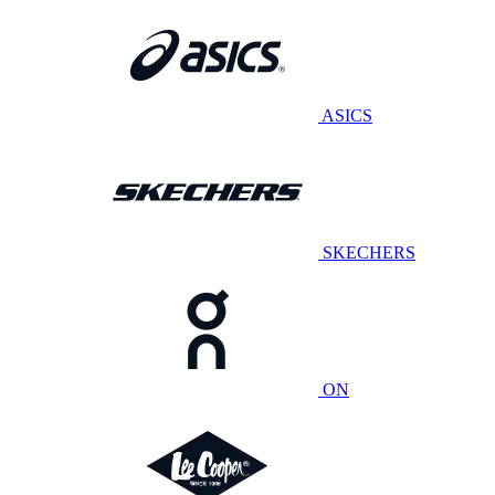
ASICS
SKECHERS
ON