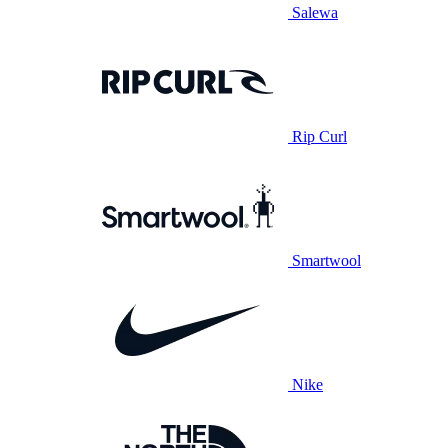
Salewa
Rip Curl
Smartwool
Nike