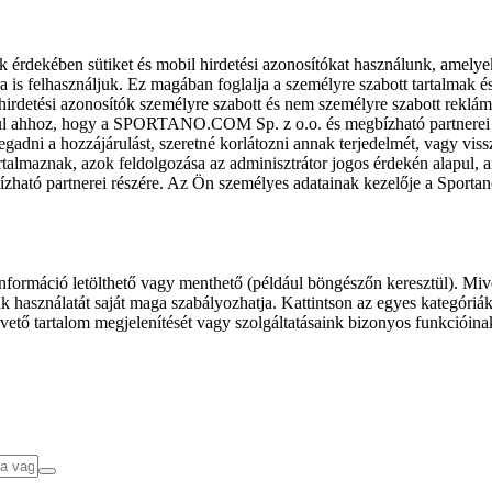
k érdekében sütiket és mobil hirdetési azonosítókat használunk, amelye
ra is felhasználjuk. Ez magában foglalja a személyre szabott tartalmak 
hirdetési azonosítók személyre szabott és nem személyre szabott rekl
l ahhoz, hogy a SPORTANO.COM Sp. z o.o. és megbízható partnerei fel
gadni a hozzájárulást, szeretné korlátozni annak terjedelmét, vagy viss
almaznak, azok feldolgozása az adminisztrátor jogos érdekén alapul, am
ízható partnerei részére. Az Ön személyes adatainak kezelője a Sporta
formáció letölthető vagy menthető (például böngészőn keresztül). Mive
 használatát saját maga szabályozhatja. Kattintson az egyes kategóriák f
vető tartalom megjelenítését vagy szolgáltatásaink bizonyos funkcióina