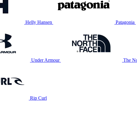
Helly Hansen
Patagonia
Under Armour
The No
Rip Curl