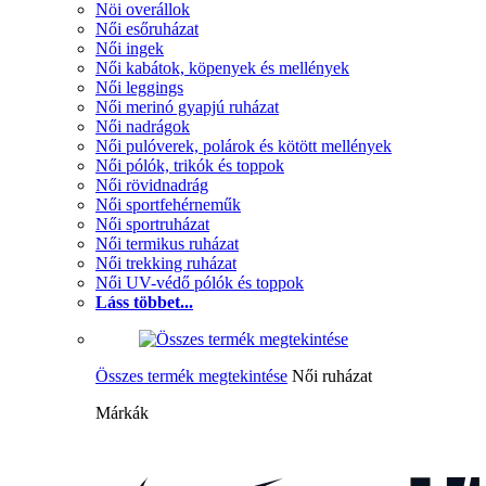
Nöi overállok
Női esőruházat
Női ingek
Női kabátok, köpenyek és mellények
Női leggings
Női merinó gyapjú ruházat
Női nadrágok
Női pulóverek, polárok és kötött mellények
Női pólók, trikók és toppok
Női rövidnadrág
Női sportfehérneműk
Női sportruházat
Női termikus ruházat
Női trekking ruházat
Női UV-védő pólók és toppok
Láss többet...
Összes termék megtekintése
Női ruházat
Márkák