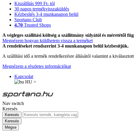
Kiszállítás 999 Ft- tól
30 napos termékvisszaküldés
Kézbesítés 3-4 munkanapon belül
Sportano Club
4.70
Trusted Shops
A végleges szállítási költség a szállítmány súlyától és méretétől füg
Megnézem hogyan küldhetem vissza a terméket
A rendeléseket rendszerint 3-4 munkanapon belül kézbesítjük.
A szállítási idő a termék rendelkezésre állásától valamint a kiválasztot
Megnézem a részletes információkat
Kapcsolat
HU
>
Nav switch
Keresés
Keresés
Keresés
Mégse