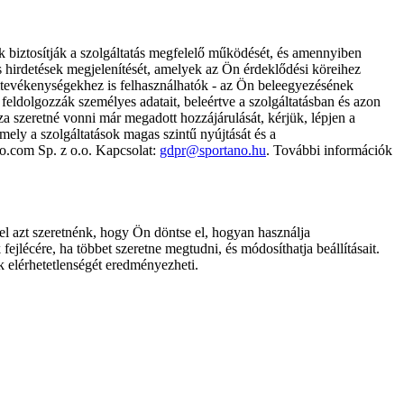
k biztosítják a szolgáltatás megfelelő működését, és amennyiben
és hirdetések megjelenítését, amelyek az Ön érdeklődési köreihez
ámtevékenységekhez is felhasználhatók - az Ön beleegyezésének
dolgozzák személyes adatait, beleértve a szolgáltatásban és azon
za szeretné vonni már megadott hozzájárulását, kérjük, lépjen a
ely a szolgáltatások magas szintű nyújtását és a
no.com Sp. z o.o. Kapcsolat:
gdpr@sportano.hu
. További információk
l azt szeretnénk, hogy Ön döntse el, hogyan használja
ejlécére, ha többet szeretne megtudni, és módosíthatja beállításait.
k elérhetetlenségét eredményezheti.