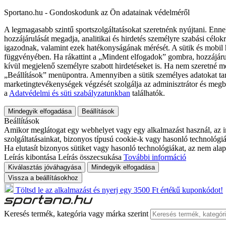
Sportano.hu - Gondoskodunk az Ön adatainak védelméről
A legmagasabb szintű sportszolgáltatásokat szeretnénk nyújtani. Enne
hozzájárulását megadja, analitikai és hirdetés személyre szabási célok
igazodnak, valamint ezek hatékonyságának mérését. A sütik és mobil 
függvényében. Ha rákattint a „Mindent elfogadok” gombra, hozzájáru
kívül megjelenő személyre szabott hirdetéseket is. Ha nem szeretné me
„Beállítások” menüpontra. Amennyiben a sütik személyes adatokat tart
marketingtevékenységek végzését szolgálja az adminisztrátor és megb
a
Adatvédelmi és süti szabályzatunkban
találhatók.
Mindegyik elfogadása
Beállítások
Beállítások
Amikor meglátogat egy webhelyet vagy egy alkalmazást használ, az in
szolgáltatásainkat, bizonyos típusú cookie-k vagy hasonló technológiák
Ha elutasít bizonyos sütiket vagy hasonló technológiákat, az nem alap
Leírás kibontása
Leírás összecsukása
További információ
Kiválasztás jóváhagyása
Mindegyik elfogadása
Vissza a beállításokhoz
Töltsd le az alkalmazást és nyerj egy 3500 Ft értékű kuponkódot!
Keresés termék, kategória vagy márka szerint