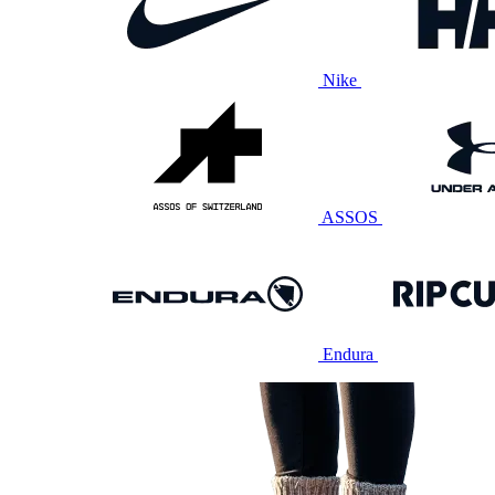
Nike
ASSOS
Endura