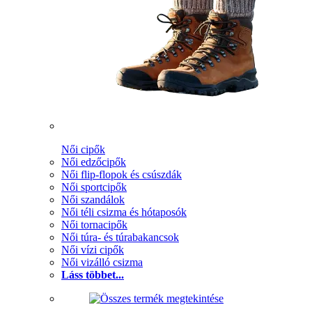
Női cipők
Női edzőcipők
Női flip-flopok és csúszdák
Női sportcipők
Női szandálok
Női téli csizma és hótaposók
Női tornacipők
Női túra- és túrabakancsok
Női vízi cipők
Női vizálló csizma
Láss többet...