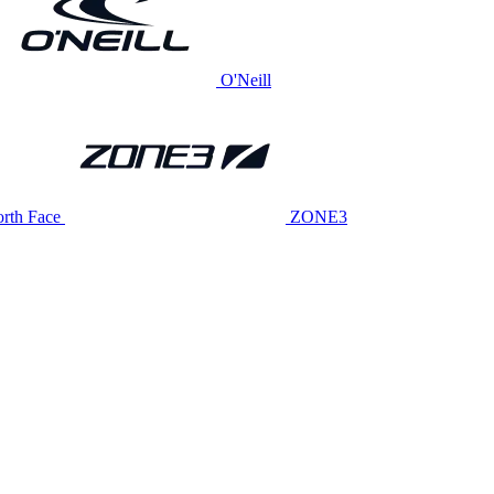
O'Neill
rth Face
ZONE3