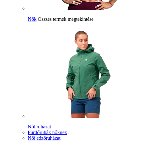
Nők
Összes termék megtekintése
Női ruházat
Fürdőruhák nőknek
Női edzőruházat