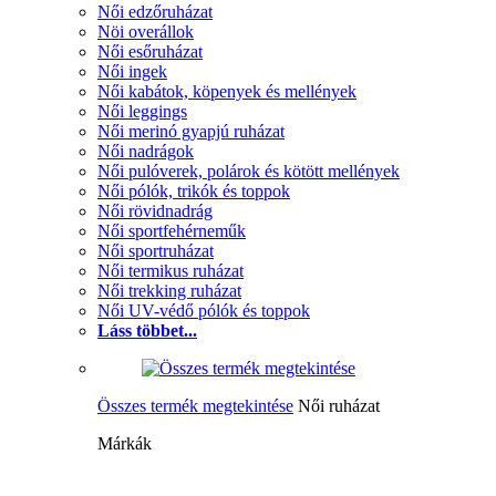
Női edzőruházat
Nöi overállok
Női esőruházat
Női ingek
Női kabátok, köpenyek és mellények
Női leggings
Női merinó gyapjú ruházat
Női nadrágok
Női pulóverek, polárok és kötött mellények
Női pólók, trikók és toppok
Női rövidnadrág
Női sportfehérneműk
Női sportruházat
Női termikus ruházat
Női trekking ruházat
Női UV-védő pólók és toppok
Láss többet...
Összes termék megtekintése
Női ruházat
Márkák