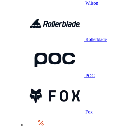
Wilson
Rollerblade
POC
Fox