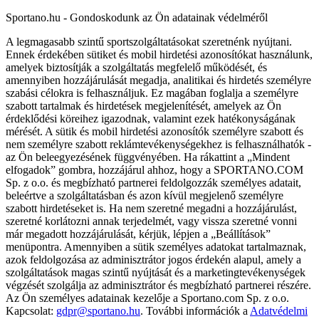
Sportano.hu - Gondoskodunk az Ön adatainak védelméről
A legmagasabb szintű sportszolgáltatásokat szeretnénk nyújtani.
Ennek érdekében sütiket és mobil hirdetési azonosítókat használunk,
amelyek biztosítják a szolgáltatás megfelelő működését, és
amennyiben hozzájárulását megadja, analitikai és hirdetés személyre
szabási célokra is felhasználjuk. Ez magában foglalja a személyre
szabott tartalmak és hirdetések megjelenítését, amelyek az Ön
érdeklődési köreihez igazodnak, valamint ezek hatékonyságának
mérését. A sütik és mobil hirdetési azonosítók személyre szabott és
nem személyre szabott reklámtevékenységekhez is felhasználhatók -
az Ön beleegyezésének függvényében. Ha rákattint a „Mindent
elfogadok” gombra, hozzájárul ahhoz, hogy a SPORTANO.COM
Sp. z o.o. és megbízható partnerei feldolgozzák személyes adatait,
beleértve a szolgáltatásban és azon kívül megjelenő személyre
szabott hirdetéseket is. Ha nem szeretné megadni a hozzájárulást,
szeretné korlátozni annak terjedelmét, vagy vissza szeretné vonni
már megadott hozzájárulását, kérjük, lépjen a „Beállítások”
menüpontra. Amennyiben a sütik személyes adatokat tartalmaznak,
azok feldolgozása az adminisztrátor jogos érdekén alapul, amely a
szolgáltatások magas szintű nyújtását és a marketingtevékenységek
végzését szolgálja az adminisztrátor és megbízható partnerei részére.
Az Ön személyes adatainak kezelője a Sportano.com Sp. z o.o.
Kapcsolat:
gdpr@sportano.hu
. További információk a
Adatvédelmi