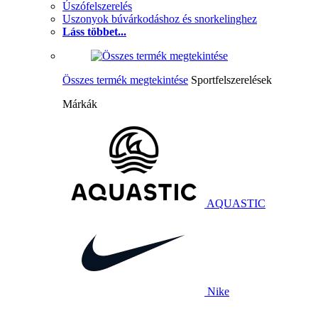
Úszófelszerelés
Uszonyok búvárkodáshoz és snorkelinghez
Láss többet...
Összes termék megtekintése
Sportfelszerelések
Márkák
AQUASTIC
Nike