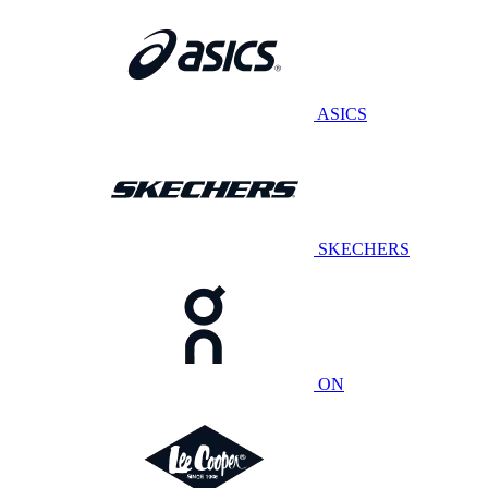
ASICS
SKECHERS
ON