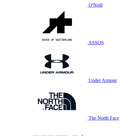
O'Neill
ASSOS
Under Armour
The North Face