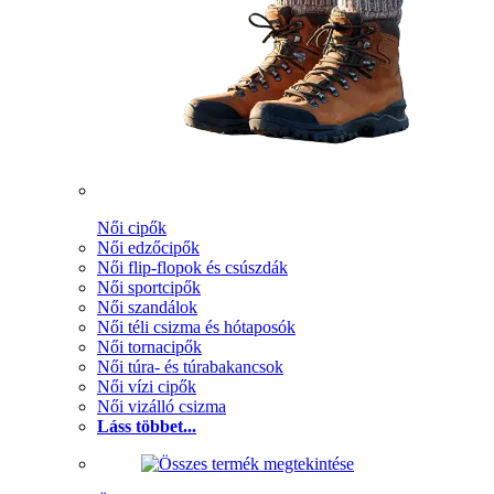
Női cipők
Női edzőcipők
Női flip-flopok és csúszdák
Női sportcipők
Női szandálok
Női téli csizma és hótaposók
Női tornacipők
Női túra- és túrabakancsok
Női vízi cipők
Női vizálló csizma
Láss többet...