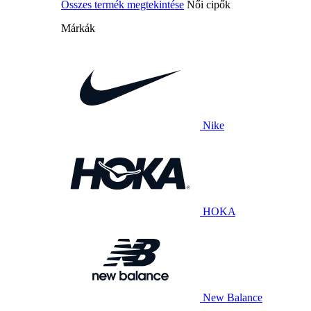
Összes termék megtekintése
Női cipők
Márkák
Nike
HOKA
New Balance