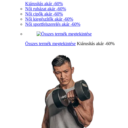
Kiárusítás akár -60%
Női ruházat akár -60%
Női cipők akár -60%
Női kiegészítők akár -60%
Női sportfelszerelés akár -60%
Összes termék megtekintése
Kiárusítás akár -60%