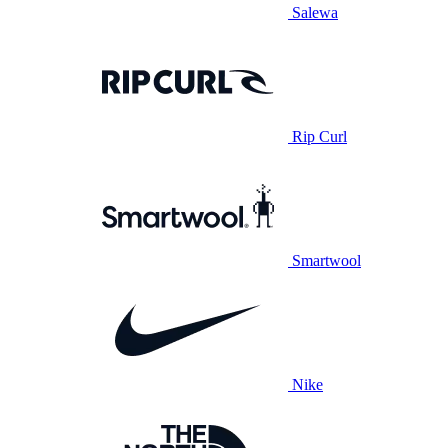
Salewa
Rip Curl
Smartwool
Nike