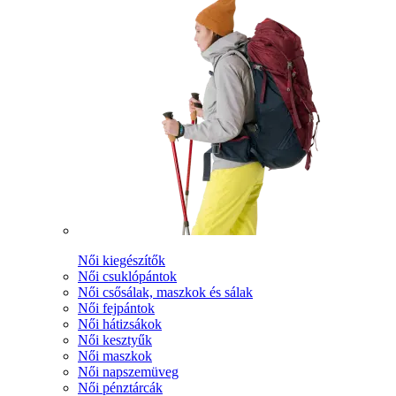
Női kiegészítők
Női csuklópántok
Női csősálak, maszkok és sálak
Női fejpántok
Női hátizsákok
Női kesztyűk
Női maszkok
Női napszemüveg
Női pénztárcák