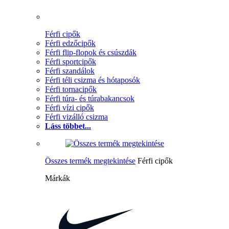
Férfi cipők
Férfi edzőcipők
Férfi flip-flopok és csúszdák
Férfi sportcipők
Férfi szandálok
Férfi téli csizma és hótaposók
Férfi tornacipők
Férfi túra- és túrabakancsok
Férfi vízi cipők
Férfi vizálló csizma
Láss többet...
Összes termék megtekintése
Férfi cipők
Márkák