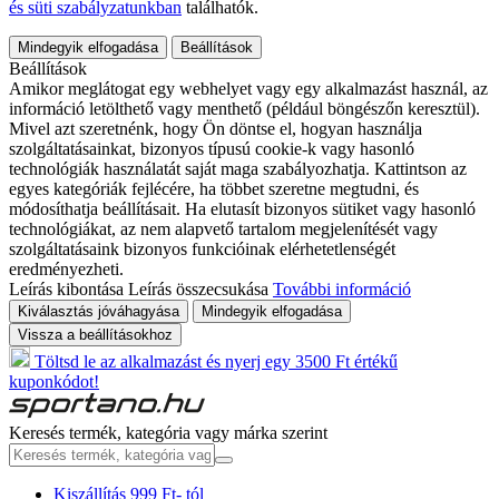
és süti szabályzatunkban
találhatók.
Mindegyik elfogadása
Beállítások
Beállítások
Amikor meglátogat egy webhelyet vagy egy alkalmazást használ, az
információ letölthető vagy menthető (például böngészőn keresztül).
Mivel azt szeretnénk, hogy Ön döntse el, hogyan használja
szolgáltatásainkat, bizonyos típusú cookie-k vagy hasonló
technológiák használatát saját maga szabályozhatja. Kattintson az
egyes kategóriák fejlécére, ha többet szeretne megtudni, és
módosíthatja beállításait. Ha elutasít bizonyos sütiket vagy hasonló
technológiákat, az nem alapvető tartalom megjelenítését vagy
szolgáltatásaink bizonyos funkcióinak elérhetetlenségét
eredményezheti.
Leírás kibontása
Leírás összecsukása
További információ
Kiválasztás jóváhagyása
Mindegyik elfogadása
Vissza a beállításokhoz
Töltsd le az alkalmazást és nyerj egy 3500 Ft értékű
kuponkódot!
Keresés termék, kategória vagy márka szerint
Kiszállítás 999 Ft- tól