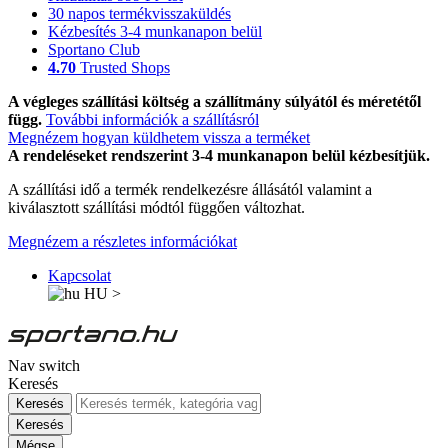
30 napos termékvisszaküldés
Kézbesítés 3-4 munkanapon belül
Sportano Club
4.70
Trusted Shops
A végleges szállítási költség a szállítmány súlyától és méretétől
függ.
További információk a szállításról
Megnézem hogyan küldhetem vissza a terméket
A rendeléseket rendszerint 3-4 munkanapon belül kézbesítjük.
A szállítási idő a termék rendelkezésre állásától valamint a
kiválasztott szállítási módtól függően változhat.
Megnézem a részletes információkat
Kapcsolat
HU
>
Nav switch
Keresés
Keresés
Keresés
Mégse