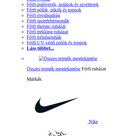
Férfi pulóverek, polárok és szvetterek
Férfi pólók, trikók és toppok
Férfi rövidnadrág
Férfi sportfehérneműk
Férfi thermo ruházat
Férfi trekking ruházat
Férfi tréningruhák
Férfi UV-védő pólók és toppok
Láss többet...
Összes termék megtekintése
Férfi ruházat
Márkák
Nike