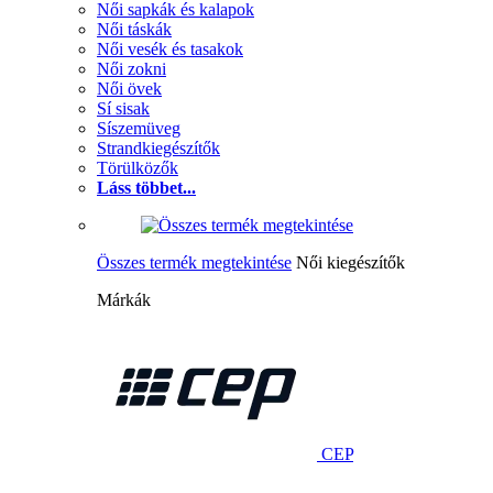
Női sapkák és kalapok
Női táskák
Női vesék és tasakok
Női zokni
Női övek
Sí sisak
Síszemüveg
Strandkiegészítők
Törülközők
Láss többet...
Összes termék megtekintése
Női kiegészítők
Márkák
CEP