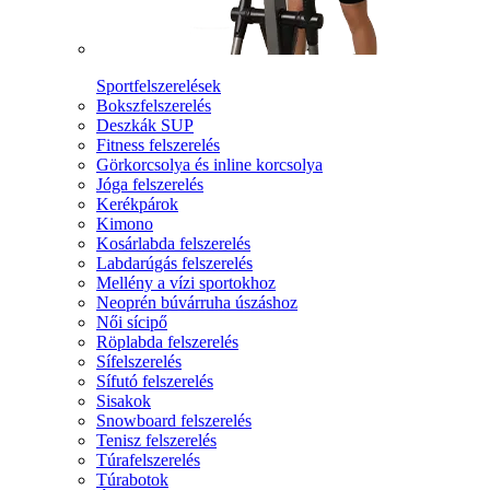
Sportfelszerelések
Bokszfelszerelés
Deszkák SUP
Fitness felszerelés
Görkorcsolya és inline korcsolya
Jóga felszerelés
Kerékpárok
Kimono
Kosárlabda felszerelés
Labdarúgás felszerelés
Mellény a vízi sportokhoz
Neoprén búvárruha úszáshoz
Női sícipő
Röplabda felszerelés
Sífelszerelés
Sífutó felszerelés
Sisakok
Snowboard felszerelés
Tenisz felszerelés
Túrafelszerelés
Túrabotok