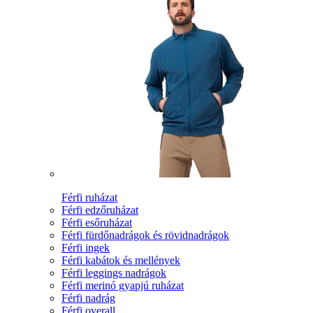
Férfi ruházat
Férfi edzőruházat
Férfi esőruházat
Férfi fürdőnadrágok és rövidnadrágok
Férfi ingek
Férfi kabátok és mellények
Férfi leggings nadrágok
Férfi merinó gyapjú ruházat
Férfi nadrág
Férfi overall