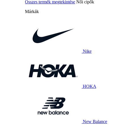
Összes termék megtekintése
Női cipők
Márkák
Nike
HOKA
New Balance