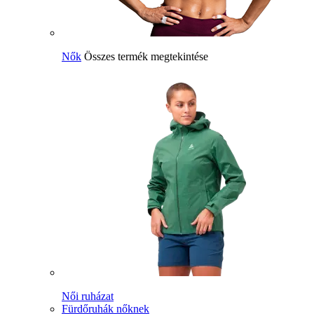
Nők
Összes termék megtekintése
Női ruházat
Fürdőruhák nőknek