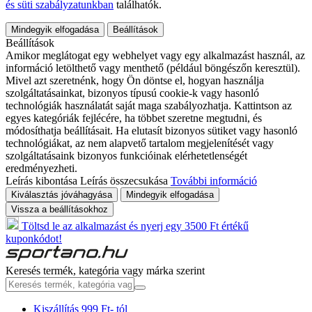
és süti szabályzatunkban
találhatók.
Mindegyik elfogadása
Beállítások
Beállítások
Amikor meglátogat egy webhelyet vagy egy alkalmazást használ, az
információ letölthető vagy menthető (például böngészőn keresztül).
Mivel azt szeretnénk, hogy Ön döntse el, hogyan használja
szolgáltatásainkat, bizonyos típusú cookie-k vagy hasonló
technológiák használatát saját maga szabályozhatja. Kattintson az
egyes kategóriák fejlécére, ha többet szeretne megtudni, és
módosíthatja beállításait. Ha elutasít bizonyos sütiket vagy hasonló
technológiákat, az nem alapvető tartalom megjelenítését vagy
szolgáltatásaink bizonyos funkcióinak elérhetetlenségét
eredményezheti.
Leírás kibontása
Leírás összecsukása
További információ
Kiválasztás jóváhagyása
Mindegyik elfogadása
Vissza a beállításokhoz
Töltsd le az alkalmazást és nyerj egy 3500 Ft értékű
kuponkódot!
Keresés termék, kategória vagy márka szerint
Kiszállítás 999 Ft- tól