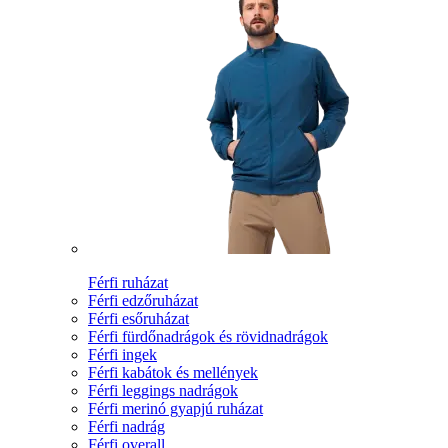
Férfi ruházat
Férfi edzőruházat
Férfi esőruházat
Férfi fürdőnadrágok és rövidnadrágok
Férfi ingek
Férfi kabátok és mellények
Férfi leggings nadrágok
Férfi merinó gyapjú ruházat
Férfi nadrág
Férfi overall