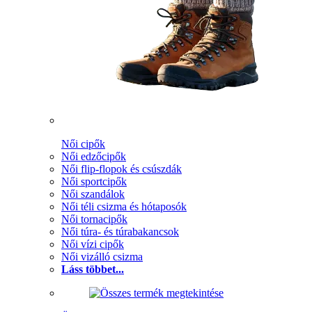
Női cipők
Női edzőcipők
Női flip-flopok és csúszdák
Női sportcipők
Női szandálok
Női téli csizma és hótaposók
Női tornacipők
Női túra- és túrabakancsok
Női vízi cipők
Női vizálló csizma
Láss többet...