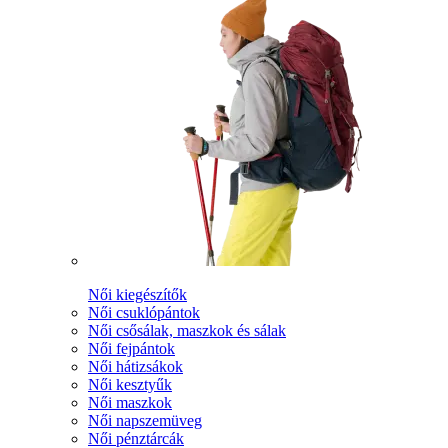
Női kiegészítők
Női csuklópántok
Női csősálak, maszkok és sálak
Női fejpántok
Női hátizsákok
Női kesztyűk
Női maszkok
Női napszemüveg
Női pénztárcák