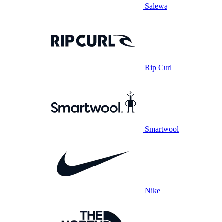
Salewa
Rip Curl
Smartwool
Nike