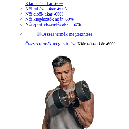
Kiárusítás akár -60%
Női ruházat akár -60%
Női cipők akár -60%
Női kiegészítők akár -60%
Női sportfelszerelés akár -60%
Összes termék megtekintése
Kiárusítás akár -60%