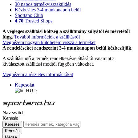
30 napos termékvisszaküldés
Kézbesítés 3-4 munkanapon belül
Sportano Club
4.70
Trusted Shops
A végleges szállítási költség a szállítmány súlyától és méretétől
függ.
További információk a szállításról
Megnézem hogyan küldhetem vissza a terméket
A rendeléseket rendszerint 3-4 munkanapon belül kézbesítjük.
A szállítási idő a termék rendelkezésre állásától valamint a
kiválasztott szállítási módtól függően változhat.
Megnézem a részletes információkat
Kapcsolat
HU
>
Nav switch
Keresés
Keresés
Keresés
Mégse