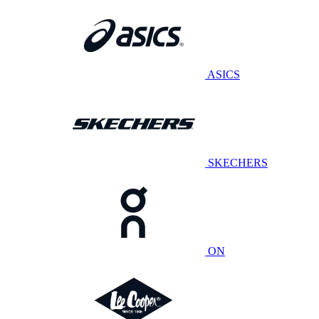
ASICS
SKECHERS
ON