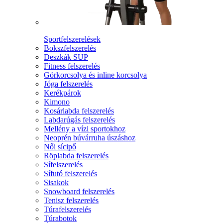
Sportfelszerelések
Bokszfelszerelés
Deszkák SUP
Fitness felszerelés
Görkorcsolya és inline korcsolya
Jóga felszerelés
Kerékpárok
Kimono
Kosárlabda felszerelés
Labdarúgás felszerelés
Mellény a vízi sportokhoz
Neoprén búvárruha úszáshoz
Női sícipő
Röplabda felszerelés
Sífelszerelés
Sífutó felszerelés
Sisakok
Snowboard felszerelés
Tenisz felszerelés
Túrafelszerelés
Túrabotok