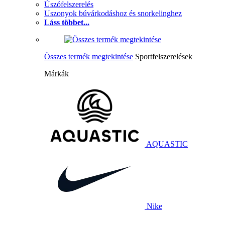
Úszófelszerelés
Uszonyok búvárkodáshoz és snorkelinghez
Láss többet...
Összes termék megtekintése
Sportfelszerelések
Márkák
AQUASTIC
Nike