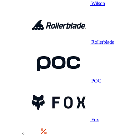
Wilson
Rollerblade
POC
Fox