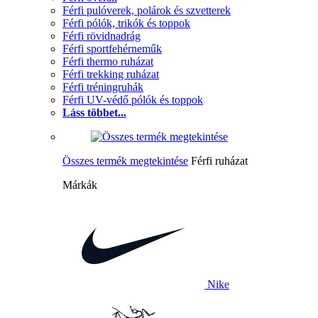
Férfi pulóverek, polárok és szvetterek
Férfi pólók, trikók és toppok
Férfi rövidnadrág
Férfi sportfehérneműk
Férfi thermo ruházat
Férfi trekking ruházat
Férfi tréningruhák
Férfi UV-védő pólók és toppok
Láss többet...
Összes termék megtekintése
Férfi ruházat
Márkák
Nike