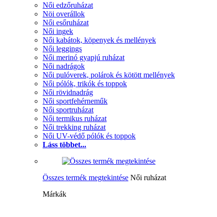
Női edzőruházat
Nöi overállok
Női esőruházat
Női ingek
Női kabátok, köpenyek és mellények
Női leggings
Női merinó gyapjú ruházat
Női nadrágok
Női pulóverek, polárok és kötött mellények
Női pólók, trikók és toppok
Női rövidnadrág
Női sportfehérneműk
Női sportruházat
Női termikus ruházat
Női trekking ruházat
Női UV-védő pólók és toppok
Láss többet...
Összes termék megtekintése
Női ruházat
Márkák