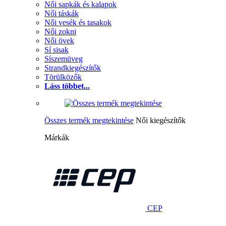
Női sapkák és kalapok
Női táskák
Női vesék és tasakok
Női zokni
Női övek
Sí sisak
Síszemüveg
Strandkiegészítők
Törülközők
Láss többet...
Összes termék megtekintése
Női kiegészítők
Márkák
CEP