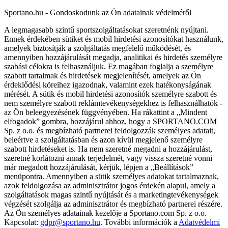
Sportano.hu - Gondoskodunk az Ön adatainak védelméről
A legmagasabb szintű sportszolgáltatásokat szeretnénk nyújtani.
Ennek érdekében sütiket és mobil hirdetési azonosítókat használunk,
amelyek biztosítják a szolgáltatás megfelelő működését, és
amennyiben hozzájárulását megadja, analitikai és hirdetés személyre
szabási célokra is felhasználjuk. Ez magában foglalja a személyre
szabott tartalmak és hirdetések megjelenítését, amelyek az Ön
érdeklődési köreihez igazodnak, valamint ezek hatékonyságának
mérését. A sütik és mobil hirdetési azonosítók személyre szabott és
nem személyre szabott reklámtevékenységekhez is felhasználhatók -
az Ön beleegyezésének függvényében. Ha rákattint a „Mindent
elfogadok” gombra, hozzájárul ahhoz, hogy a SPORTANO.COM
Sp. z o.o. és megbízható partnerei feldolgozzák személyes adatait,
beleértve a szolgáltatásban és azon kívül megjelenő személyre
szabott hirdetéseket is. Ha nem szeretné megadni a hozzájárulást,
szeretné korlátozni annak terjedelmét, vagy vissza szeretné vonni
már megadott hozzájárulását, kérjük, lépjen a „Beállítások”
menüpontra. Amennyiben a sütik személyes adatokat tartalmaznak,
azok feldolgozása az adminisztrátor jogos érdekén alapul, amely a
szolgáltatások magas szintű nyújtását és a marketingtevékenységek
végzését szolgálja az adminisztrátor és megbízható partnerei részére.
Az Ön személyes adatainak kezelője a Sportano.com Sp. z o.o.
Kapcsolat:
gdpr@sportano.hu
. További információk a
Adatvédelmi