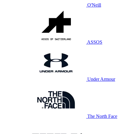
O'Neill
ASSOS
Under Armour
The North Face