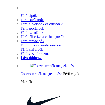
Férfi cipők
Férfi edzőcipők
Férfi flip-flopok és csúszdák
Férfi sportcipők
Férfi szandálok
Férfi téli csizma és hótaposók
Férfi tornacipők
Férfi túra- és túrabakancsok
Férfi vízi cipők
Férfi vizálló csizma
Láss többet...
Összes termék megtekintése
Férfi cipők
Márkák