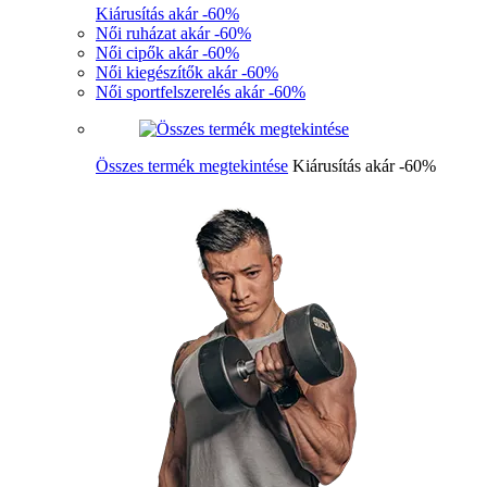
Kiárusítás akár -60%
Női ruházat akár -60%
Női cipők akár -60%
Női kiegészítők akár -60%
Női sportfelszerelés akár -60%
Összes termék megtekintése
Kiárusítás akár -60%