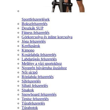
Sportfelszerelések
Bokszfelszerelés
Deszkák SUP
Fitness felszerelés
Görkorcsolya és inline korcsolya
Jóga felszerelés
Kerékpárok
Kimono
Kosárlabda felszerelés
Labdarúgás felszerelés
Mellény a vízi sportokhoz
Neoprén búvárruha úszáshoz
Női sícipő
Röplabda felszerelés
Sífelszerelés
Sífutó felszerelés
Sisakok
Snowboard felszerelés
Tenisz felszerelés
Túrafelszerelés
Túrabotok