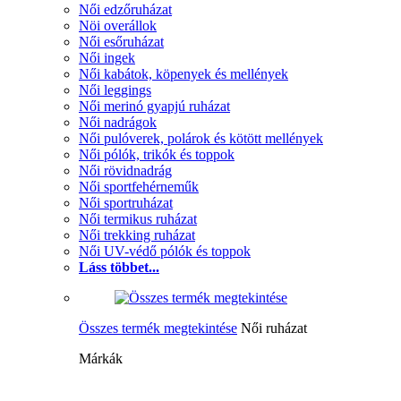
Női edzőruházat
Nöi overállok
Női esőruházat
Női ingek
Női kabátok, köpenyek és mellények
Női leggings
Női merinó gyapjú ruházat
Női nadrágok
Női pulóverek, polárok és kötött mellények
Női pólók, trikók és toppok
Női rövidnadrág
Női sportfehérneműk
Női sportruházat
Női termikus ruházat
Női trekking ruházat
Női UV-védő pólók és toppok
Láss többet...
Összes termék megtekintése
Női ruházat
Márkák