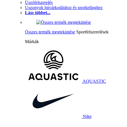
Úszófelszerelés
Uszonyok búvárkodáshoz és snorkelinghez
Láss többet...
Összes termék megtekintése
Sportfelszerelések
Márkák
AQUASTIC
Nike