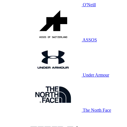
O'Neill
ASSOS
Under Armour
The North Face