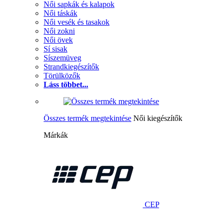
Női sapkák és kalapok
Női táskák
Női vesék és tasakok
Női zokni
Női övek
Sí sisak
Síszemüveg
Strandkiegészítők
Törülközők
Láss többet...
Összes termék megtekintése
Női kiegészítők
Márkák
CEP