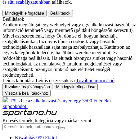
és süti szabályzatunkban
találhatók.
Mindegyik elfogadása
Beállítások
Beállítások
Amikor meglátogat egy webhelyet vagy egy alkalmazást használ, az
információ letölthető vagy menthető (például böngészőn keresztül).
Mivel azt szeretnénk, hogy Ön döntse el, hogyan használja
szolgáltatásainkat, bizonyos típusú cookie-k vagy hasonló
technológiák használatát saját maga szabályozhatja. Kattintson az
egyes kategóriák fejlécére, ha többet szeretne megtudni, és
módosíthatja beállításait. Ha elutasít bizonyos sütiket vagy hasonló
technológiákat, az nem alapvető tartalom megjelenítését vagy
szolgáltatásaink bizonyos funkcióinak elérhetetlenségét
eredményezheti.
Leírás kibontása
Leírás összecsukása
További információ
Kiválasztás jóváhagyása
Mindegyik elfogadása
Vissza a beállításokhoz
Töltsd le az alkalmazást és nyerj egy 3500 Ft értékű
kuponkódot!
Keresés termék, kategória vagy márka szerint
Kiszállítás 999 Ft- tól