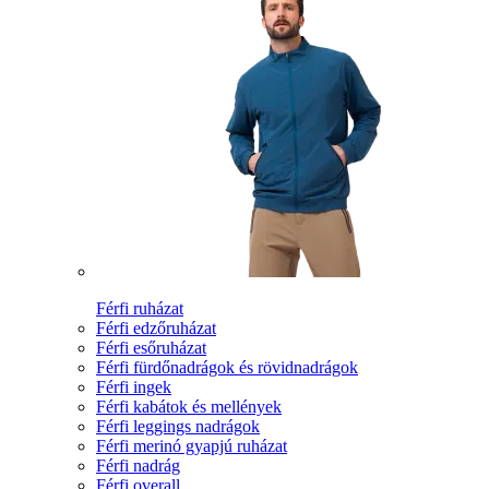
Férfi ruházat
Férfi edzőruházat
Férfi esőruházat
Férfi fürdőnadrágok és rövidnadrágok
Férfi ingek
Férfi kabátok és mellények
Férfi leggings nadrágok
Férfi merinó gyapjú ruházat
Férfi nadrág
Férfi overall