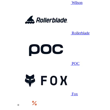
Wilson
Rollerblade
POC
Fox