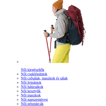
Női kiegészítők
Női csuklópántok
Női csősálak, maszkok és sálak
Női fejpántok
Női hátizsákok
Női kesztyűk
Női maszkok
Női napszemüveg
Női pénztárcák