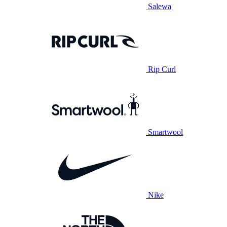
Salewa
Rip Curl
Smartwool
Nike