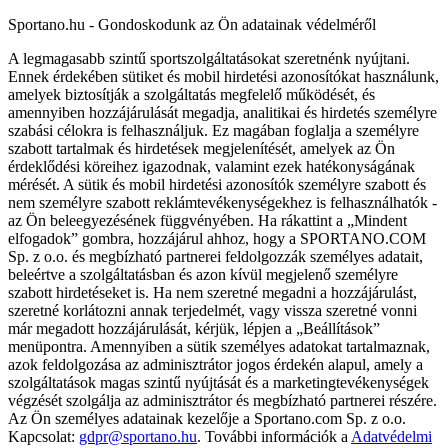
Sportano.hu - Gondoskodunk az Ön adatainak védelméről
A legmagasabb szintű sportszolgáltatásokat szeretnénk nyújtani.
Ennek érdekében sütiket és mobil hirdetési azonosítókat használunk,
amelyek biztosítják a szolgáltatás megfelelő működését, és
amennyiben hozzájárulását megadja, analitikai és hirdetés személyre
szabási célokra is felhasználjuk. Ez magában foglalja a személyre
szabott tartalmak és hirdetések megjelenítését, amelyek az Ön
érdeklődési köreihez igazodnak, valamint ezek hatékonyságának
mérését. A sütik és mobil hirdetési azonosítók személyre szabott és
nem személyre szabott reklámtevékenységekhez is felhasználhatók -
az Ön beleegyezésének függvényében. Ha rákattint a „Mindent
elfogadok” gombra, hozzájárul ahhoz, hogy a SPORTANO.COM
Sp. z o.o. és megbízható partnerei feldolgozzák személyes adatait,
beleértve a szolgáltatásban és azon kívül megjelenő személyre
szabott hirdetéseket is. Ha nem szeretné megadni a hozzájárulást,
szeretné korlátozni annak terjedelmét, vagy vissza szeretné vonni
már megadott hozzájárulását, kérjük, lépjen a „Beállítások”
menüpontra. Amennyiben a sütik személyes adatokat tartalmaznak,
azok feldolgozása az adminisztrátor jogos érdekén alapul, amely a
szolgáltatások magas szintű nyújtását és a marketingtevékenységek
végzését szolgálja az adminisztrátor és megbízható partnerei részére.
Az Ön személyes adatainak kezelője a Sportano.com Sp. z o.o.
Kapcsolat:
gdpr@sportano.hu
. További információk a
Adatvédelmi