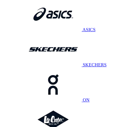
ASICS
SKECHERS
ON