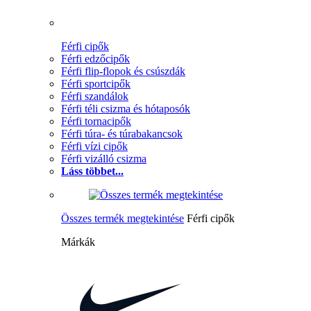
Férfi cipők
Férfi edzőcipők
Férfi flip-flopok és csúszdák
Férfi sportcipők
Férfi szandálok
Férfi téli csizma és hótaposók
Férfi tornacipők
Férfi túra- és túrabakancsok
Férfi vízi cipők
Férfi vizálló csizma
Láss többet...
Összes termék megtekintése
Férfi cipők
Márkák