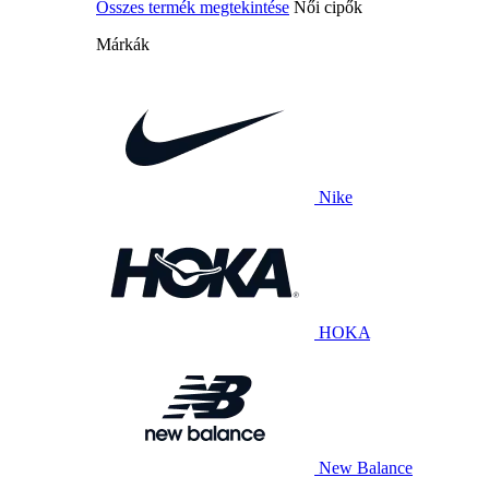
Összes termék megtekintése
Női cipők
Márkák
Nike
HOKA
New Balance