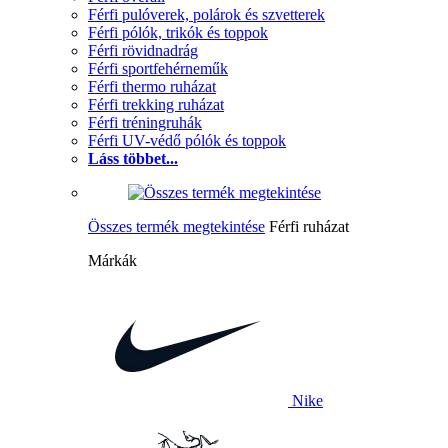
Férfi pulóverek, polárok és szvetterek
Férfi pólók, trikók és toppok
Férfi rövidnadrág
Férfi sportfehérneműk
Férfi thermo ruházat
Férfi trekking ruházat
Férfi tréningruhák
Férfi UV-védő pólók és toppok
Láss többet...
Összes termék megtekintése
Férfi ruházat
Márkák
Nike