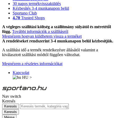
30 napos termékvisszaküldés
Kézbesítés 3-4 munkanapon belül
Sportano Club
4.70
Trusted Shops
A végleges szállítási költség a szállítmány súlyától és méretétől
függ.
További információk a szállításról
Megnézem hogyan küldhetem vissza a terméket
A rendeléseket rendszerint 3-4 munkanapon belül kézbesítjük.
A szállítási idő a termék rendelkezésre állásától valamint a
kiválasztott szállítási módtól függően változhat.
Megnézem a részletes információkat
Kapcsolat
HU
>
Nav switch
Keresés
Keresés
Keresés
Mégse