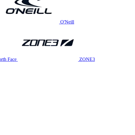
O'Neill
rth Face
ZONE3