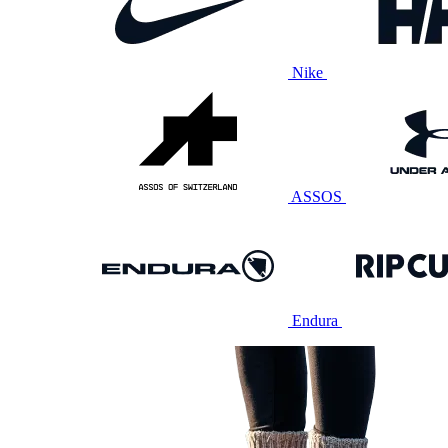
Nike
ASSOS
Endura