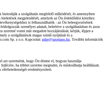
k biztosítják a szolgáltatás megfelelő működését, és amennyiben
és hirdetések megjelenítését, amelyek az Ön érdeklődési köreihez
ámtevékenységekhez is felhasználhatók - az Ön beleegyezésének
dolgozzák személyes adatait, beleértve a szolgáltatásban és azon
za szeretné vonni már megadott hozzájárulását, kérjük, lépjen a
ely a szolgáltatások magas szintű nyújtását és a
no.com Sp. z o.o. Kapcsolat:
gdpr@sportano.hu
. További információk
l azt szeretnénk, hogy Ön döntse el, hogyan használja
ejlécére, ha többet szeretne megtudni, és módosíthatja beállításait.
k elérhetetlenségét eredményezheti.