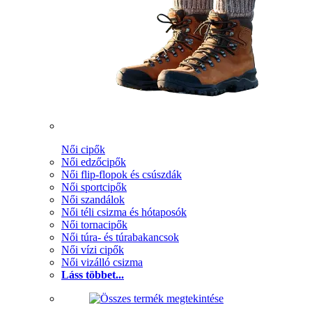
Női cipők
Női edzőcipők
Női flip-flopok és csúszdák
Női sportcipők
Női szandálok
Női téli csizma és hótaposók
Női tornacipők
Női túra- és túrabakancsok
Női vízi cipők
Női vizálló csizma
Láss többet...