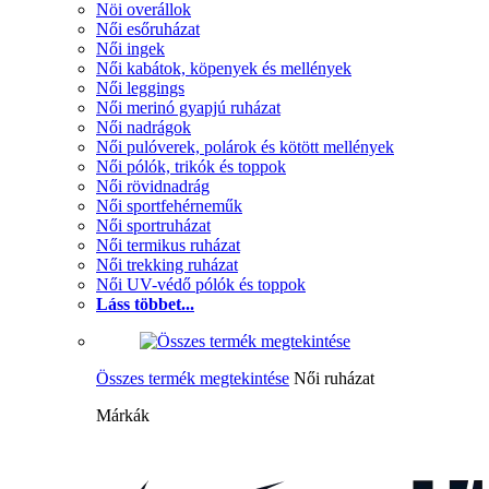
Nöi overállok
Női esőruházat
Női ingek
Női kabátok, köpenyek és mellények
Női leggings
Női merinó gyapjú ruházat
Női nadrágok
Női pulóverek, polárok és kötött mellények
Női pólók, trikók és toppok
Női rövidnadrág
Női sportfehérneműk
Női sportruházat
Női termikus ruházat
Női trekking ruházat
Női UV-védő pólók és toppok
Láss többet...
Összes termék megtekintése
Női ruházat
Márkák