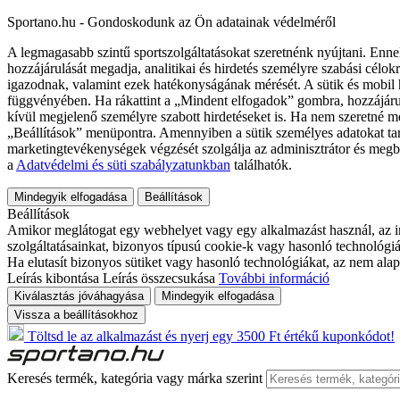
Sportano.hu - Gondoskodunk az Ön adatainak védelméről
A legmagasabb szintű sportszolgáltatásokat szeretnénk nyújtani. Enne
hozzájárulását megadja, analitikai és hirdetés személyre szabási célok
igazodnak, valamint ezek hatékonyságának mérését. A sütik és mobil 
függvényében. Ha rákattint a „Mindent elfogadok” gombra, hozzájáru
kívül megjelenő személyre szabott hirdetéseket is. Ha nem szeretné me
„Beállítások” menüpontra. Amennyiben a sütik személyes adatokat tart
marketingtevékenységek végzését szolgálja az adminisztrátor és megb
a
Adatvédelmi és süti szabályzatunkban
találhatók.
Mindegyik elfogadása
Beállítások
Beállítások
Amikor meglátogat egy webhelyet vagy egy alkalmazást használ, az in
szolgáltatásainkat, bizonyos típusú cookie-k vagy hasonló technológiák
Ha elutasít bizonyos sütiket vagy hasonló technológiákat, az nem alap
Leírás kibontása
Leírás összecsukása
További információ
Kiválasztás jóváhagyása
Mindegyik elfogadása
Vissza a beállításokhoz
Töltsd le az alkalmazást és nyerj egy 3500 Ft értékű kuponkódot!
Keresés termék, kategória vagy márka szerint