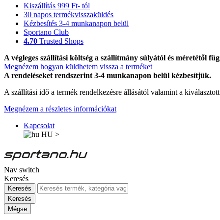
Kiszállítás 999 Ft- tól
30 napos termékvisszaküldés
Kézbesítés 3-4 munkanapon belül
Sportano Club
4.70
Trusted Shops
A végleges szállítási költség a szállítmány súlyától és méretétől füg
Megnézem hogyan küldhetem vissza a terméket
A rendeléseket rendszerint 3-4 munkanapon belül kézbesítjük.
A szállítási idő a termék rendelkezésre állásától valamint a kiválasztot
Megnézem a részletes információkat
Kapcsolat
HU
>
Nav switch
Keresés
Keresés
Keresés
Mégse