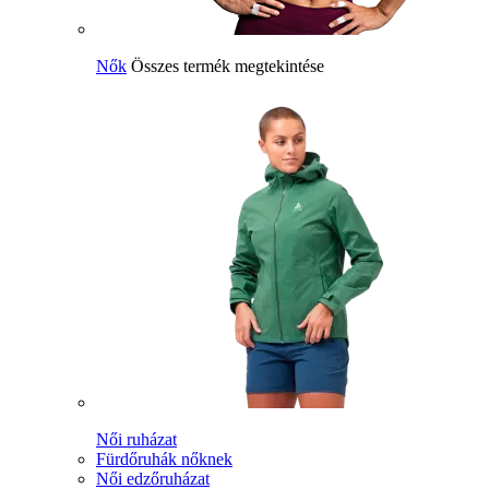
Nők
Összes termék megtekintése
Női ruházat
Fürdőruhák nőknek
Női edzőruházat