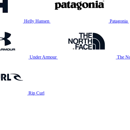
Helly Hansen
Patagonia
Under Armour
The No
Rip Curl