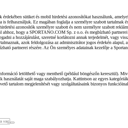
k érdekében sütiket és mobil hirdetési azonosítókat használunk, amelye
ra is felhasználjuk. Ez magában foglalja a személyre szabott tartalmak 
hirdetési azonosítók személyre szabott és nem személyre szabott rekl
l ahhoz, hogy a SPORTANO.COM Sp. z o.o. és megbízható partnerei fel
gadni a hozzájárulást, szeretné korlátozni annak terjedelmét, vagy viss
almaznak, azok feldolgozása az adminisztrátor jogos érdekén alapul, am
ízható partnerei részére. Az Ön személyes adatainak kezelője a Sporta
formáció letölthető vagy menthető (például böngészőn keresztül). Mive
 használatát saját maga szabályozhatja. Kattintson az egyes kategóriák f
vető tartalom megjelenítését vagy szolgáltatásaink bizonyos funkcióina