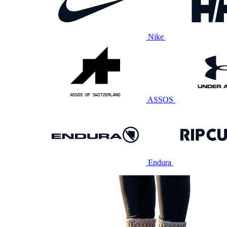
Nike
ASSOS
Endura