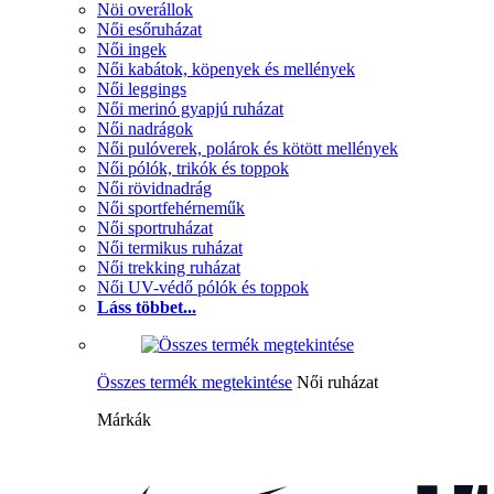
Nöi overállok
Női esőruházat
Női ingek
Női kabátok, köpenyek és mellények
Női leggings
Női merinó gyapjú ruházat
Női nadrágok
Női pulóverek, polárok és kötött mellények
Női pólók, trikók és toppok
Női rövidnadrág
Női sportfehérneműk
Női sportruházat
Női termikus ruházat
Női trekking ruházat
Női UV-védő pólók és toppok
Láss többet...
Összes termék megtekintése
Női ruházat
Márkák