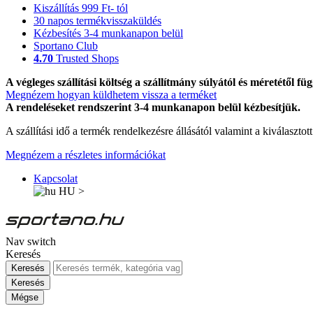
Kiszállítás 999 Ft- tól
30 napos termékvisszaküldés
Kézbesítés 3-4 munkanapon belül
Sportano Club
4.70
Trusted Shops
A végleges szállítási költség a szállítmány súlyától és méretétől füg
Megnézem hogyan küldhetem vissza a terméket
A rendeléseket rendszerint 3-4 munkanapon belül kézbesítjük.
A szállítási idő a termék rendelkezésre állásától valamint a kiválasztot
Megnézem a részletes információkat
Kapcsolat
HU
>
Nav switch
Keresés
Keresés
Keresés
Mégse