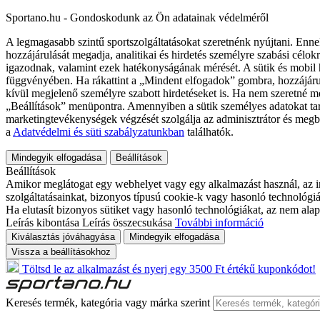
Sportano.hu - Gondoskodunk az Ön adatainak védelméről
A legmagasabb szintű sportszolgáltatásokat szeretnénk nyújtani. Enne
hozzájárulását megadja, analitikai és hirdetés személyre szabási célok
igazodnak, valamint ezek hatékonyságának mérését. A sütik és mobil 
függvényében. Ha rákattint a „Mindent elfogadok” gombra, hozzájáru
kívül megjelenő személyre szabott hirdetéseket is. Ha nem szeretné me
„Beállítások” menüpontra. Amennyiben a sütik személyes adatokat tart
marketingtevékenységek végzését szolgálja az adminisztrátor és megb
a
Adatvédelmi és süti szabályzatunkban
találhatók.
Mindegyik elfogadása
Beállítások
Beállítások
Amikor meglátogat egy webhelyet vagy egy alkalmazást használ, az in
szolgáltatásainkat, bizonyos típusú cookie-k vagy hasonló technológiák
Ha elutasít bizonyos sütiket vagy hasonló technológiákat, az nem alap
Leírás kibontása
Leírás összecsukása
További információ
Kiválasztás jóváhagyása
Mindegyik elfogadása
Vissza a beállításokhoz
Töltsd le az alkalmazást és nyerj egy 3500 Ft értékű kuponkódot!
Keresés termék, kategória vagy márka szerint