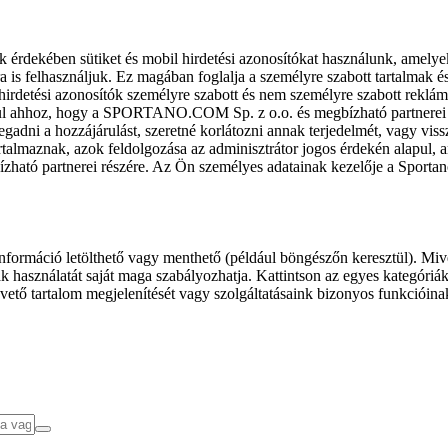
k érdekében sütiket és mobil hirdetési azonosítókat használunk, amelye
ra is felhasználjuk. Ez magában foglalja a személyre szabott tartalmak 
hirdetési azonosítók személyre szabott és nem személyre szabott rekl
l ahhoz, hogy a SPORTANO.COM Sp. z o.o. és megbízható partnerei fel
gadni a hozzájárulást, szeretné korlátozni annak terjedelmét, vagy viss
almaznak, azok feldolgozása az adminisztrátor jogos érdekén alapul, am
ízható partnerei részére. Az Ön személyes adatainak kezelője a Sporta
formáció letölthető vagy menthető (például böngészőn keresztül). Mive
 használatát saját maga szabályozhatja. Kattintson az egyes kategóriák f
vető tartalom megjelenítését vagy szolgáltatásaink bizonyos funkcióina