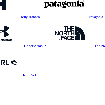
Helly Hansen
Patagonia
Under Armour
The No
Rip Curl