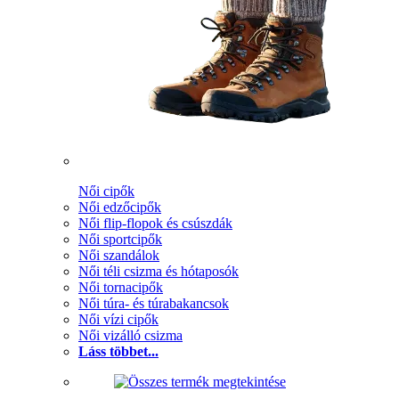
Női cipők
Női edzőcipők
Női flip-flopok és csúszdák
Női sportcipők
Női szandálok
Női téli csizma és hótaposók
Női tornacipők
Női túra- és túrabakancsok
Női vízi cipők
Női vizálló csizma
Láss többet...