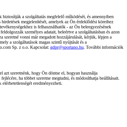
k biztosítják a szolgáltatás megfelelő működését, és amennyiben
és hirdetések megjelenítését, amelyek az Ön érdeklődési köreihez
ámtevékenységekhez is felhasználhatók - az Ön beleegyezésének
dolgozzák személyes adatait, beleértve a szolgáltatásban és azon
za szeretné vonni már megadott hozzájárulását, kérjük, lépjen a
ely a szolgáltatások magas szintű nyújtását és a
no.com Sp. z o.o. Kapcsolat:
gdpr@sportano.hu
. További információk
l azt szeretnénk, hogy Ön döntse el, hogyan használja
ejlécére, ha többet szeretne megtudni, és módosíthatja beállításait.
k elérhetetlenségét eredményezheti.