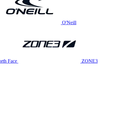
O'Neill
rth Face
ZONE3