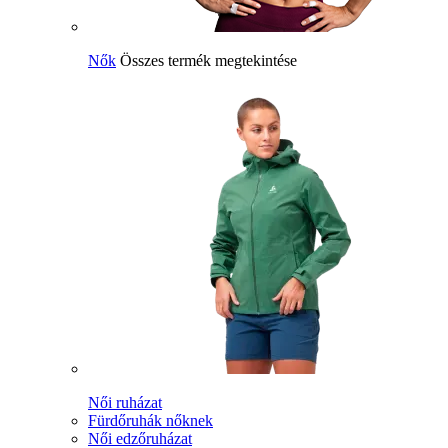
Nők
Összes termék megtekintése
Női ruházat
Fürdőruhák nőknek
Női edzőruházat