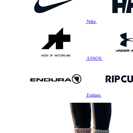
Nike
ASSOS
Endura