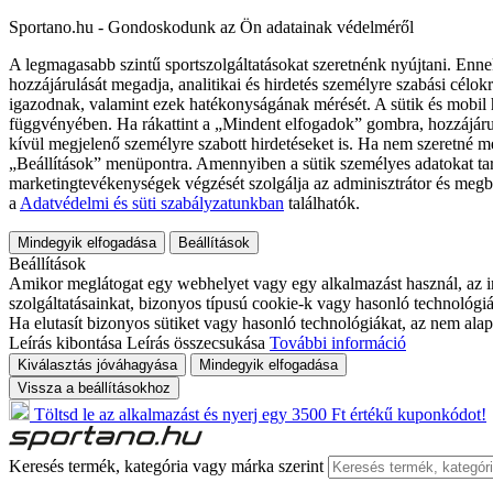
Sportano.hu - Gondoskodunk az Ön adatainak védelméről
A legmagasabb szintű sportszolgáltatásokat szeretnénk nyújtani. Enne
hozzájárulását megadja, analitikai és hirdetés személyre szabási célok
igazodnak, valamint ezek hatékonyságának mérését. A sütik és mobil 
függvényében. Ha rákattint a „Mindent elfogadok” gombra, hozzájáru
kívül megjelenő személyre szabott hirdetéseket is. Ha nem szeretné me
„Beállítások” menüpontra. Amennyiben a sütik személyes adatokat tart
marketingtevékenységek végzését szolgálja az adminisztrátor és megb
a
Adatvédelmi és süti szabályzatunkban
találhatók.
Mindegyik elfogadása
Beállítások
Beállítások
Amikor meglátogat egy webhelyet vagy egy alkalmazást használ, az in
szolgáltatásainkat, bizonyos típusú cookie-k vagy hasonló technológiák
Ha elutasít bizonyos sütiket vagy hasonló technológiákat, az nem alap
Leírás kibontása
Leírás összecsukása
További információ
Kiválasztás jóváhagyása
Mindegyik elfogadása
Vissza a beállításokhoz
Töltsd le az alkalmazást és nyerj egy 3500 Ft értékű kuponkódot!
Keresés termék, kategória vagy márka szerint