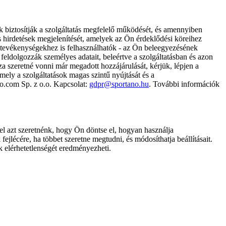
k biztosítják a szolgáltatás megfelelő működését, és amennyiben
és hirdetések megjelenítését, amelyek az Ön érdeklődési köreihez
ámtevékenységekhez is felhasználhatók - az Ön beleegyezésének
dolgozzák személyes adatait, beleértve a szolgáltatásban és azon
za szeretné vonni már megadott hozzájárulását, kérjük, lépjen a
ely a szolgáltatások magas szintű nyújtását és a
no.com Sp. z o.o. Kapcsolat:
gdpr@sportano.hu
. További információk
l azt szeretnénk, hogy Ön döntse el, hogyan használja
ejlécére, ha többet szeretne megtudni, és módosíthatja beállításait.
k elérhetetlenségét eredményezheti.