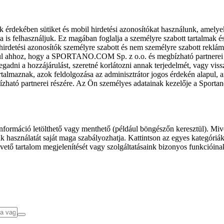
k érdekében sütiket és mobil hirdetési azonosítókat használunk, amelye
ra is felhasználjuk. Ez magában foglalja a személyre szabott tartalmak 
hirdetési azonosítók személyre szabott és nem személyre szabott rekl
l ahhoz, hogy a SPORTANO.COM Sp. z o.o. és megbízható partnerei fel
gadni a hozzájárulást, szeretné korlátozni annak terjedelmét, vagy viss
almaznak, azok feldolgozása az adminisztrátor jogos érdekén alapul, am
ízható partnerei részére. Az Ön személyes adatainak kezelője a Sporta
formáció letölthető vagy menthető (például böngészőn keresztül). Mive
 használatát saját maga szabályozhatja. Kattintson az egyes kategóriák f
vető tartalom megjelenítését vagy szolgáltatásaink bizonyos funkcióina