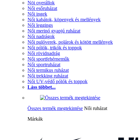
Nöi overállok
Női esőruházat
Női ingek
Női kabátok, köpenyek és mellények
Női leggings
Női merinó gyapjú ruházat
Női nadrágok
Női pulóverek, polárok és kötött mellények
Női pólók, trikók és toppok
Női rövidnadrág
Női sportfehérneműk
Női sportruházat
Női termikus ruházat
Női trekking ruházat
Női UV-védő pólók és toppok
Láss többet...
Összes termék megtekintése
Női ruházat
Márkák