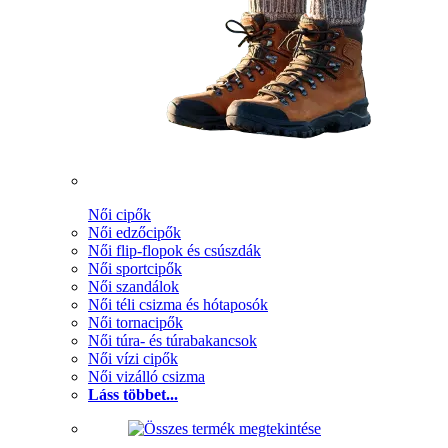
Női cipők
Női edzőcipők
Női flip-flopok és csúszdák
Női sportcipők
Női szandálok
Női téli csizma és hótaposók
Női tornacipők
Női túra- és túrabakancsok
Női vízi cipők
Női vizálló csizma
Láss többet...