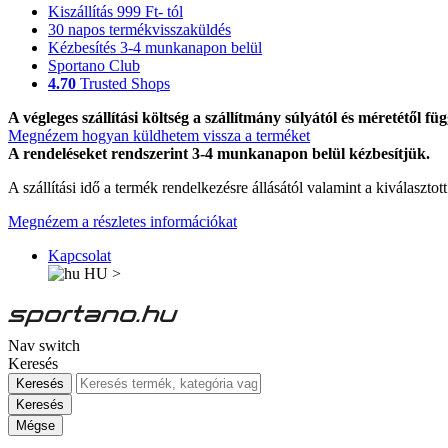
Kiszállítás 999 Ft- tól
30 napos termékvisszaküldés
Kézbesítés 3-4 munkanapon belül
Sportano Club
4.70
Trusted Shops
A végleges szállítási költség a szállítmány súlyától és méretétől füg
Megnézem hogyan küldhetem vissza a terméket
A rendeléseket rendszerint 3-4 munkanapon belül kézbesítjük.
A szállítási idő a termék rendelkezésre állásától valamint a kiválasztot
Megnézem a részletes információkat
Kapcsolat
HU
>
Nav switch
Keresés
Keresés
Keresés
Mégse