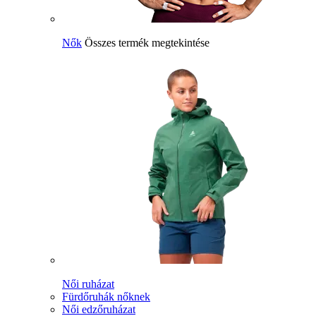
Nők
Összes termék megtekintése
Női ruházat
Fürdőruhák nőknek
Női edzőruházat