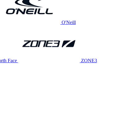
O'Neill
rth Face
ZONE3