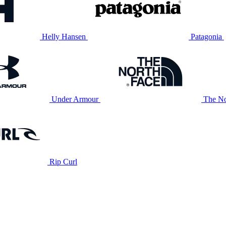
Helly Hansen
Patagonia
Under Armour
The No
Rip Curl