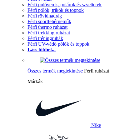
Férfi pulóverek, polárok és szvetterek
Férfi pólók, trikók és toppok
Férfi rövidnadrág
Férfi sportfehérneműk
Férfi thermo ruházat
Férfi trekking ruházat
Férfi tréningruhák
Férfi UV-védő pólók és toppok
Láss többet...
Összes termék megtekintése
Férfi ruházat
Márkák
Nike