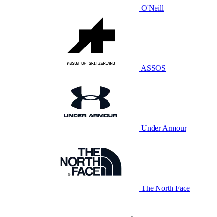
O'Neill
ASSOS
Under Armour
The North Face