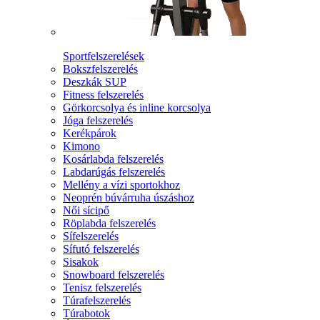
Sportfelszerelések
Bokszfelszerelés
Deszkák SUP
Fitness felszerelés
Görkorcsolya és inline korcsolya
Jóga felszerelés
Kerékpárok
Kimono
Kosárlabda felszerelés
Labdarúgás felszerelés
Mellény a vízi sportokhoz
Neoprén búvárruha úszáshoz
Női sícipő
Röplabda felszerelés
Sífelszerelés
Sífutó felszerelés
Sisakok
Snowboard felszerelés
Tenisz felszerelés
Túrafelszerelés
Túrabotok