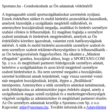
Sportano.hu - Gondoskodunk az Ön adatainak védelméről
A legmagasabb szintű sportszolgáltatásokat szeretnénk nyújtani.
Ennek érdekében sütiket és mobil hirdetési azonosítókat használunk,
amelyek biztosítják a szolgáltatás megfelelő működését, és
amennyiben hozzájárulását megadja, analitikai és hirdetés személyre
szabási célokra is felhasználjuk. Ez magában foglalja a személyre
szabott tartalmak és hirdetések megjelenítését, amelyek az Ön
érdeklődési köreihez igazodnak, valamint ezek hatékonyságának
mérését. A sütik és mobil hirdetési azonosítók személyre szabott és
nem személyre szabott reklámtevékenységekhez is felhasználhatók -
az Ön beleegyezésének függvényében. Ha rákattint a „Mindent
elfogadok” gombra, hozzájárul ahhoz, hogy a SPORTANO.COM
Sp. z o.o. és megbízható partnerei feldolgozzák személyes adatait,
beleértve a szolgáltatásban és azon kívül megjelenő személyre
szabott hirdetéseket is. Ha nem szeretné megadni a hozzájárulást,
szeretné korlátozni annak terjedelmét, vagy vissza szeretné vonni
már megadott hozzájárulását, kérjük, lépjen a „Beállítások”
menüpontra. Amennyiben a sütik személyes adatokat tartalmaznak,
azok feldolgozása az adminisztrátor jogos érdekén alapul, amely a
szolgáltatások magas szintű nyújtását és a marketingtevékenységek
végzését szolgálja az adminisztrátor és megbízható partnerei részére.
Az Ön személyes adatainak kezelője a Sportano.com Sp. z o.o.
Kapcsolat:
gdpr@sportano.hu
. További információk a
Adatvédelmi