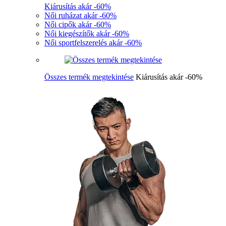
Kiárusítás akár -60%
Női ruházat akár -60%
Női cipők akár -60%
Női kiegészítők akár -60%
Női sportfelszerelés akár -60%
Összes termék megtekintése
Kiárusítás akár -60%