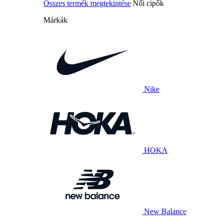
Összes termék megtekintése
Női cipők
Márkák
Nike
HOKA
New Balance