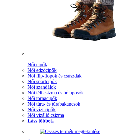
Női cipők
Női edzőcipők
Női flip-flopok és csúszdák
Női sportcipők
Női szandálok
Női téli csizma és hótaposók
Női tornacipők
Női túra- és túrabakancsok
Női vízi cipők
Női vizálló csizma
Láss többet...