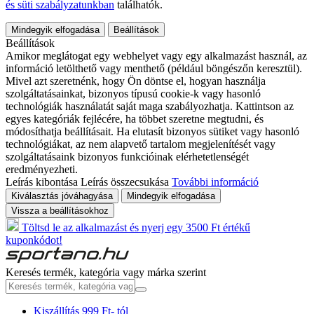
és süti szabályzatunkban
találhatók.
Mindegyik elfogadása
Beállítások
Beállítások
Amikor meglátogat egy webhelyet vagy egy alkalmazást használ, az
információ letölthető vagy menthető (például böngészőn keresztül).
Mivel azt szeretnénk, hogy Ön döntse el, hogyan használja
szolgáltatásainkat, bizonyos típusú cookie-k vagy hasonló
technológiák használatát saját maga szabályozhatja. Kattintson az
egyes kategóriák fejlécére, ha többet szeretne megtudni, és
módosíthatja beállításait. Ha elutasít bizonyos sütiket vagy hasonló
technológiákat, az nem alapvető tartalom megjelenítését vagy
szolgáltatásaink bizonyos funkcióinak elérhetetlenségét
eredményezheti.
Leírás kibontása
Leírás összecsukása
További információ
Kiválasztás jóváhagyása
Mindegyik elfogadása
Vissza a beállításokhoz
Töltsd le az alkalmazást és nyerj egy 3500 Ft értékű
kuponkódot!
Keresés termék, kategória vagy márka szerint
Kiszállítás 999 Ft- tól