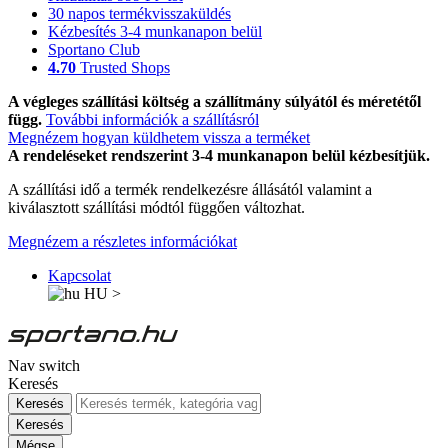
30 napos termékvisszaküldés
Kézbesítés 3-4 munkanapon belül
Sportano Club
4.70
Trusted Shops
A végleges szállítási költség a szállítmány súlyától és méretétől
függ.
További információk a szállításról
Megnézem hogyan küldhetem vissza a terméket
A rendeléseket rendszerint 3-4 munkanapon belül kézbesítjük.
A szállítási idő a termék rendelkezésre állásától valamint a
kiválasztott szállítási módtól függően változhat.
Megnézem a részletes információkat
Kapcsolat
HU
>
Nav switch
Keresés
Keresés
Keresés
Mégse