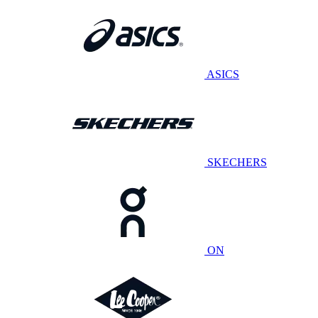
ASICS
SKECHERS
ON