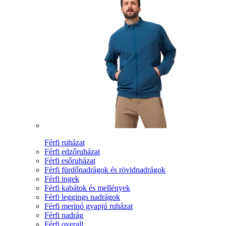
Férfi ruházat
Férfi edzőruházat
Férfi esőruházat
Férfi fürdőnadrágok és rövidnadrágok
Férfi ingek
Férfi kabátok és mellények
Férfi leggings nadrágok
Férfi merinó gyapjú ruházat
Férfi nadrág
Férfi overall