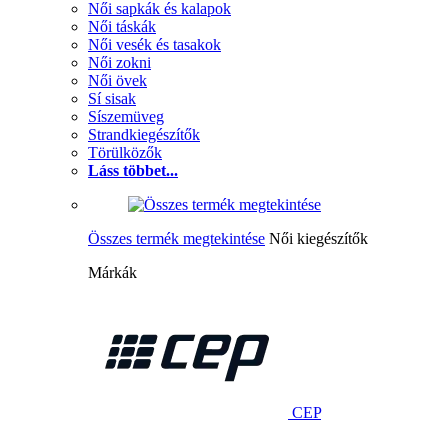
Női sapkák és kalapok
Női táskák
Női vesék és tasakok
Női zokni
Női övek
Sí sisak
Síszemüveg
Strandkiegészítők
Törülközők
Láss többet...
Összes termék megtekintése
Női kiegészítők
Márkák
CEP