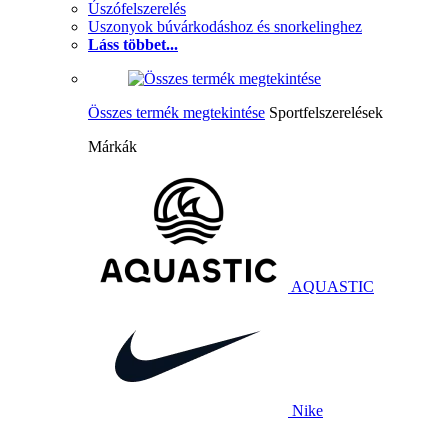
Úszófelszerelés
Uszonyok búvárkodáshoz és snorkelinghez
Láss többet...
Összes termék megtekintése
Sportfelszerelések
Márkák
AQUASTIC
Nike