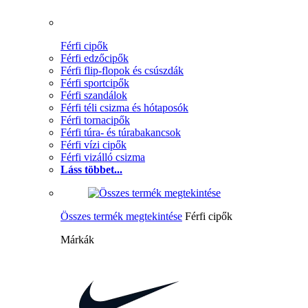
Férfi cipők
Férfi edzőcipők
Férfi flip-flopok és csúszdák
Férfi sportcipők
Férfi szandálok
Férfi téli csizma és hótaposók
Férfi tornacipők
Férfi túra- és túrabakancsok
Férfi vízi cipők
Férfi vizálló csizma
Láss többet...
Összes termék megtekintése
Férfi cipők
Márkák