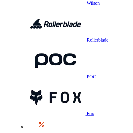
Wilson
Rollerblade
POC
Fox