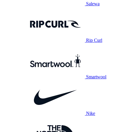
Salewa
Rip Curl
Smartwool
Nike