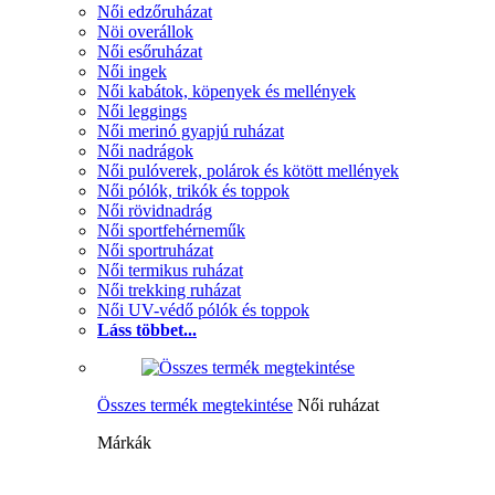
Női edzőruházat
Nöi overállok
Női esőruházat
Női ingek
Női kabátok, köpenyek és mellények
Női leggings
Női merinó gyapjú ruházat
Női nadrágok
Női pulóverek, polárok és kötött mellények
Női pólók, trikók és toppok
Női rövidnadrág
Női sportfehérneműk
Női sportruházat
Női termikus ruházat
Női trekking ruházat
Női UV-védő pólók és toppok
Láss többet...
Összes termék megtekintése
Női ruházat
Márkák