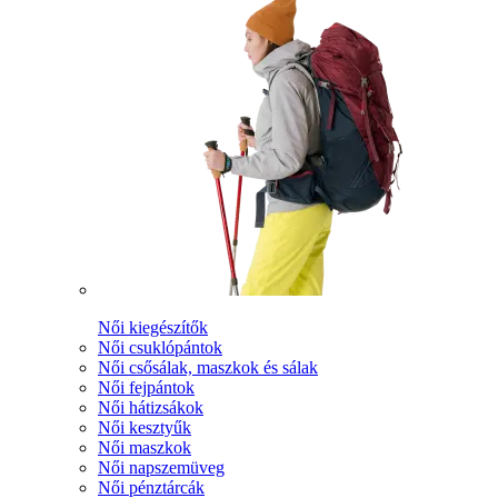
Női kiegészítők
Női csuklópántok
Női csősálak, maszkok és sálak
Női fejpántok
Női hátizsákok
Női kesztyűk
Női maszkok
Női napszemüveg
Női pénztárcák