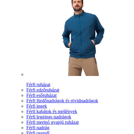
Férfi ruházat
Férfi edzőruházat
Férfi esőruházat
Férfi fürdőnadrágok és rövidnadrágok
Férfi ingek
Férfi kabátok és mellények
Férfi leggings nadrágok
Férfi merinó gyapjú ruházat
Férfi nadrág
Férfi overall