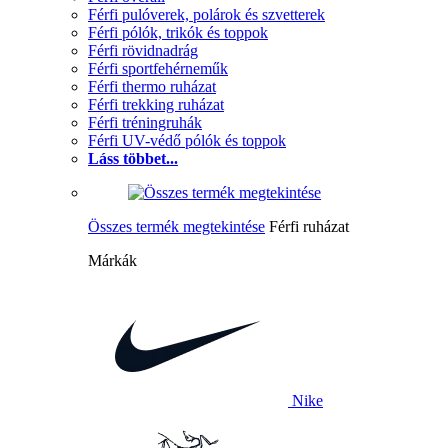
Férfi pulóverek, polárok és szvetterek
Férfi pólók, trikók és toppok
Férfi rövidnadrág
Férfi sportfehérneműk
Férfi thermo ruházat
Férfi trekking ruházat
Férfi tréningruhák
Férfi UV-védő pólók és toppok
Láss többet...
Összes termék megtekintése
Férfi ruházat
Márkák
Nike