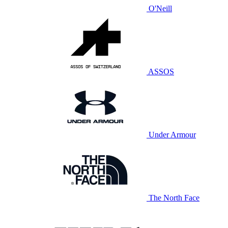
O'Neill
ASSOS
Under Armour
The North Face