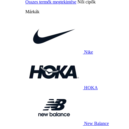
Összes termék megtekintése
Női cipők
Márkák
Nike
HOKA
New Balance