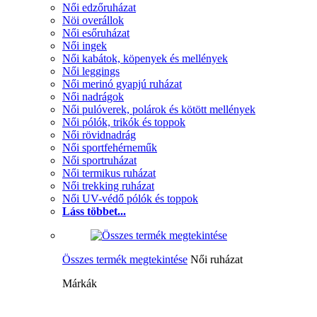
Női edzőruházat
Nöi overállok
Női esőruházat
Női ingek
Női kabátok, köpenyek és mellények
Női leggings
Női merinó gyapjú ruházat
Női nadrágok
Női pulóverek, polárok és kötött mellények
Női pólók, trikók és toppok
Női rövidnadrág
Női sportfehérneműk
Női sportruházat
Női termikus ruházat
Női trekking ruházat
Női UV-védő pólók és toppok
Láss többet...
Összes termék megtekintése
Női ruházat
Márkák