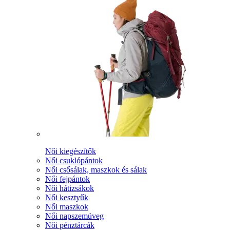
Női kiegészítők
Női csuklópántok
Női csősálak, maszkok és sálak
Női fejpántok
Női hátizsákok
Női kesztyűk
Női maszkok
Női napszemüveg
Női pénztárcák