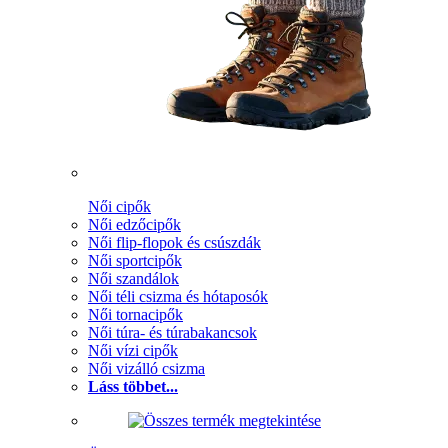
Női cipők
Női edzőcipők
Női flip-flopok és csúszdák
Női sportcipők
Női szandálok
Női téli csizma és hótaposók
Női tornacipők
Női túra- és túrabakancsok
Női vízi cipők
Női vizálló csizma
Láss többet...