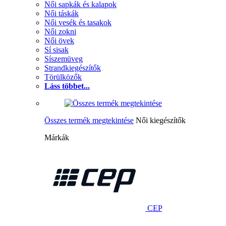
Női sapkák és kalapok
Női táskák
Női vesék és tasakok
Női zokni
Női övek
Sí sisak
Síszemüveg
Strandkiegészítők
Törülközők
Láss többet...
Összes termék megtekintése
Női kiegészítők
Márkák
CEP