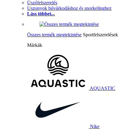
Úszófelszerelés
Uszonyok búvárkodáshoz és snorkelinghez
Láss többet...
Összes termék megtekintése
Sportfelszerelések
Márkák
AQUASTIC
Nike