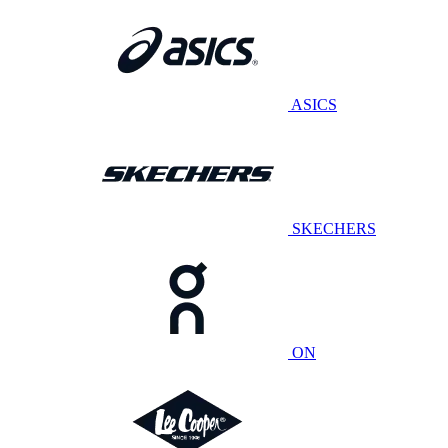
ASICS
SKECHERS
ON