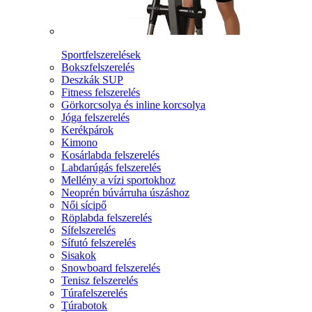
Sportfelszerelések
Bokszfelszerelés
Deszkák SUP
Fitness felszerelés
Görkorcsolya és inline korcsolya
Jóga felszerelés
Kerékpárok
Kimono
Kosárlabda felszerelés
Labdarúgás felszerelés
Mellény a vízi sportokhoz
Neoprén búvárruha úszáshoz
Női sícipő
Röplabda felszerelés
Sífelszerelés
Sífutó felszerelés
Sisakok
Snowboard felszerelés
Tenisz felszerelés
Túrafelszerelés
Túrabotok