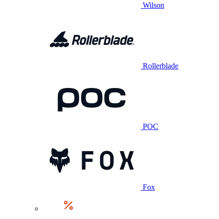
Wilson
Rollerblade
POC
Fox