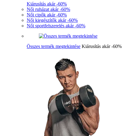
Kiárusítás akár -60%
Női ruházat akár -60%
Női cipők akár -60%
Női kiegészítők akár -60%
Női sportfelszerelés akár -60%
Összes termék megtekintése
Kiárusítás akár -60%