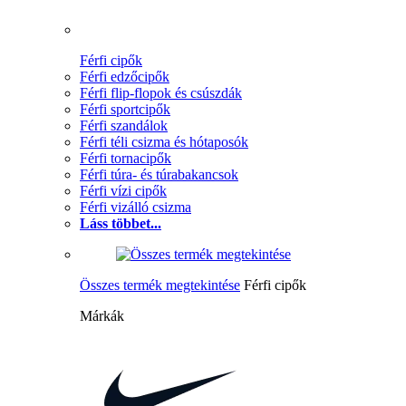
Férfi cipők
Férfi edzőcipők
Férfi flip-flopok és csúszdák
Férfi sportcipők
Férfi szandálok
Férfi téli csizma és hótaposók
Férfi tornacipők
Férfi túra- és túrabakancsok
Férfi vízi cipők
Férfi vizálló csizma
Láss többet...
Összes termék megtekintése
Férfi cipők
Márkák