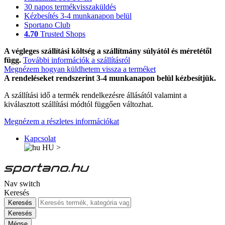
30 napos termékvisszaküldés
Kézbesítés 3-4 munkanapon belül
Sportano Club
4.70
Trusted Shops
A végleges szállítási költség a szállítmány súlyától és méretétől
függ.
További információk a szállításról
Megnézem hogyan küldhetem vissza a terméket
A rendeléseket rendszerint 3-4 munkanapon belül kézbesítjük.
A szállítási idő a termék rendelkezésre állásától valamint a
kiválasztott szállítási módtól függően változhat.
Megnézem a részletes információkat
Kapcsolat
HU
>
Nav switch
Keresés
Keresés
Keresés
Mégse