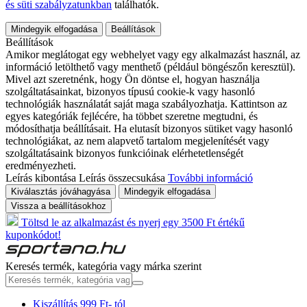
és süti szabályzatunkban
találhatók.
Mindegyik elfogadása
Beállítások
Beállítások
Amikor meglátogat egy webhelyet vagy egy alkalmazást használ, az
információ letölthető vagy menthető (például böngészőn keresztül).
Mivel azt szeretnénk, hogy Ön döntse el, hogyan használja
szolgáltatásainkat, bizonyos típusú cookie-k vagy hasonló
technológiák használatát saját maga szabályozhatja. Kattintson az
egyes kategóriák fejlécére, ha többet szeretne megtudni, és
módosíthatja beállításait. Ha elutasít bizonyos sütiket vagy hasonló
technológiákat, az nem alapvető tartalom megjelenítését vagy
szolgáltatásaink bizonyos funkcióinak elérhetetlenségét
eredményezheti.
Leírás kibontása
Leírás összecsukása
További információ
Kiválasztás jóváhagyása
Mindegyik elfogadása
Vissza a beállításokhoz
Töltsd le az alkalmazást és nyerj egy 3500 Ft értékű
kuponkódot!
Keresés termék, kategória vagy márka szerint
Kiszállítás 999 Ft- tól