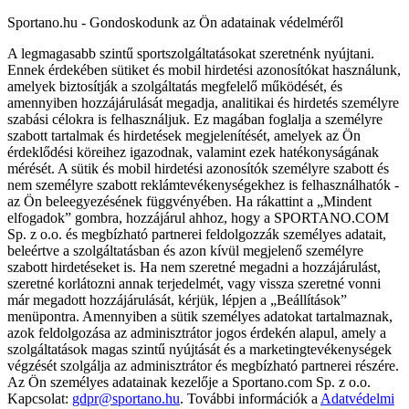
Sportano.hu - Gondoskodunk az Ön adatainak védelméről
A legmagasabb szintű sportszolgáltatásokat szeretnénk nyújtani.
Ennek érdekében sütiket és mobil hirdetési azonosítókat használunk,
amelyek biztosítják a szolgáltatás megfelelő működését, és
amennyiben hozzájárulását megadja, analitikai és hirdetés személyre
szabási célokra is felhasználjuk. Ez magában foglalja a személyre
szabott tartalmak és hirdetések megjelenítését, amelyek az Ön
érdeklődési köreihez igazodnak, valamint ezek hatékonyságának
mérését. A sütik és mobil hirdetési azonosítók személyre szabott és
nem személyre szabott reklámtevékenységekhez is felhasználhatók -
az Ön beleegyezésének függvényében. Ha rákattint a „Mindent
elfogadok” gombra, hozzájárul ahhoz, hogy a SPORTANO.COM
Sp. z o.o. és megbízható partnerei feldolgozzák személyes adatait,
beleértve a szolgáltatásban és azon kívül megjelenő személyre
szabott hirdetéseket is. Ha nem szeretné megadni a hozzájárulást,
szeretné korlátozni annak terjedelmét, vagy vissza szeretné vonni
már megadott hozzájárulását, kérjük, lépjen a „Beállítások”
menüpontra. Amennyiben a sütik személyes adatokat tartalmaznak,
azok feldolgozása az adminisztrátor jogos érdekén alapul, amely a
szolgáltatások magas szintű nyújtását és a marketingtevékenységek
végzését szolgálja az adminisztrátor és megbízható partnerei részére.
Az Ön személyes adatainak kezelője a Sportano.com Sp. z o.o.
Kapcsolat:
gdpr@sportano.hu
. További információk a
Adatvédelmi