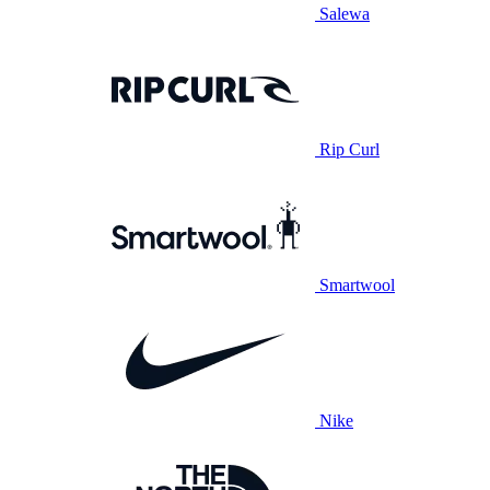
Salewa
Rip Curl
Smartwool
Nike