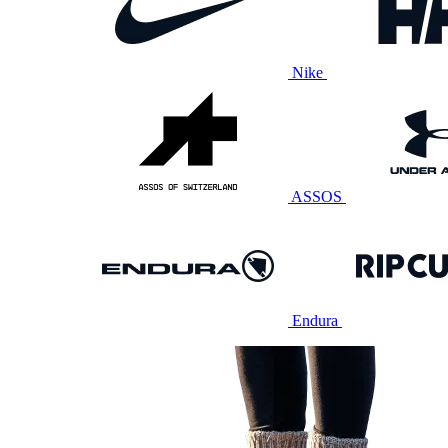
Nike
ASSOS
Endura