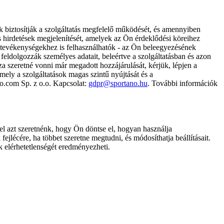
k biztosítják a szolgáltatás megfelelő működését, és amennyiben
és hirdetések megjelenítését, amelyek az Ön érdeklődési köreihez
ámtevékenységekhez is felhasználhatók - az Ön beleegyezésének
dolgozzák személyes adatait, beleértve a szolgáltatásban és azon
za szeretné vonni már megadott hozzájárulását, kérjük, lépjen a
ely a szolgáltatások magas szintű nyújtását és a
no.com Sp. z o.o. Kapcsolat:
gdpr@sportano.hu
. További információk
l azt szeretnénk, hogy Ön döntse el, hogyan használja
ejlécére, ha többet szeretne megtudni, és módosíthatja beállításait.
k elérhetetlenségét eredményezheti.