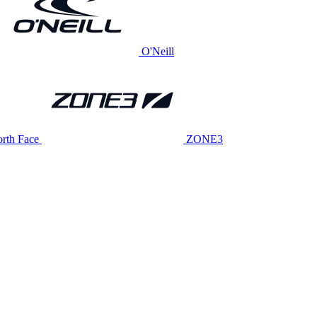
O'Neill
rth Face
ZONE3