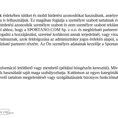
k érdekében sütiket és mobil hirdetési azonosítókat használunk, amelye
ra is felhasználjuk. Ez magában foglalja a személyre szabott tartalmak 
hirdetési azonosítók személyre szabott és nem személyre szabott rekl
l ahhoz, hogy a SPORTANO.COM Sp. z o.o. és megbízható partnerei fel
gadni a hozzájárulást, szeretné korlátozni annak terjedelmét, vagy viss
almaznak, azok feldolgozása az adminisztrátor jogos érdekén alapul, am
ízható partnerei részére. Az Ön személyes adatainak kezelője a Sporta
formáció letölthető vagy menthető (például böngészőn keresztül). Mive
 használatát saját maga szabályozhatja. Kattintson az egyes kategóriák f
vető tartalom megjelenítését vagy szolgáltatásaink bizonyos funkcióina