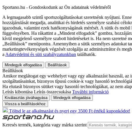
Sportano.hu - Gondoskodunk az Ön adatainak védelméről
A legmagasabb szintű sportszolgáltatásokat szeretnénk nyújtani. Enne
hozzájárulását megadja, analitikai és hirdetés személyre szabási célok
igazodnak, valamint ezek hatékonyságának mérését. A sütik és mobil 
függvényében. Ha rákattint a „Mindent elfogadok” gombra, hozzájáru
kívül megjelenő személyre szabott hirdetéseket is. Ha nem szeretné me
„Beállítások” menüpontra. Amennyiben a sütik személyes adatokat tart
marketingtevékenységek végzését szolgálja az adminisztrátor és megb
a
Adatvédelmi és süti szabályzatunkban
találhatók.
Mindegyik elfogadása
Beállítások
Beállítások
Amikor meglátogat egy webhelyet vagy egy alkalmazást használ, az in
szolgáltatásainkat, bizonyos típusú cookie-k vagy hasonló technológiák
Ha elutasít bizonyos sütiket vagy hasonló technológiákat, az nem alap
Leírás kibontása
Leírás összecsukása
További információ
Kiválasztás jóváhagyása
Mindegyik elfogadása
Vissza a beállításokhoz
Töltsd le az alkalmazást és nyerj egy 3500 Ft értékű kuponkódot!
Keresés termék, kategória vagy márka szerint