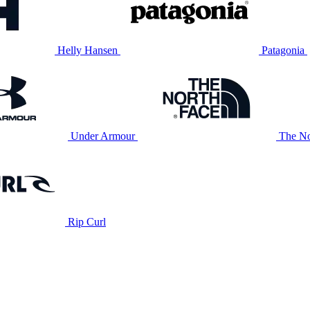
Helly Hansen
Patagonia
Under Armour
The No
Rip Curl