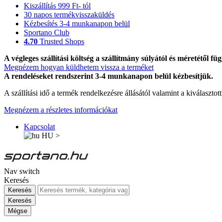
Kiszállítás 999 Ft- tól
30 napos termékvisszaküldés
Kézbesítés 3-4 munkanapon belül
Sportano Club
4.70
Trusted Shops
A végleges szállítási költség a szállítmány súlyától és méretétől füg
Megnézem hogyan küldhetem vissza a terméket
A rendeléseket rendszerint 3-4 munkanapon belül kézbesítjük.
A szállítási idő a termék rendelkezésre állásától valamint a kiválasztot
Megnézem a részletes információkat
Kapcsolat
HU
>
Nav switch
Keresés
Keresés
Keresés
Mégse