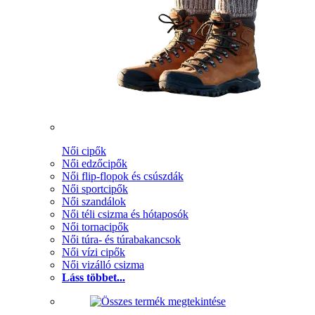
Női cipők
Női edzőcipők
Női flip-flopok és csúszdák
Női sportcipők
Női szandálok
Női téli csizma és hótaposók
Női tornacipők
Női túra- és túrabakancsok
Női vízi cipők
Női vizálló csizma
Láss többet...