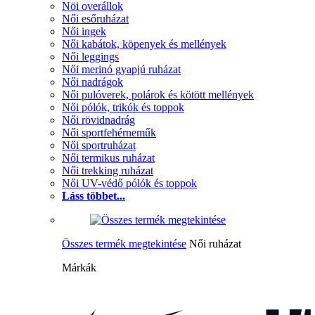
Nöi overállok
Női esőruházat
Női ingek
Női kabátok, köpenyek és mellények
Női leggings
Női merinó gyapjú ruházat
Női nadrágok
Női pulóverek, polárok és kötött mellények
Női pólók, trikók és toppok
Női rövidnadrág
Női sportfehérneműk
Női sportruházat
Női termikus ruházat
Női trekking ruházat
Női UV-védő pólók és toppok
Láss többet...
Összes termék megtekintése
Női ruházat
Márkák