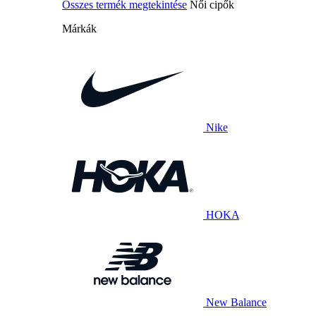
Összes termék megtekintése
Női cipők
Márkák
Nike
HOKA
New Balance