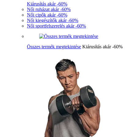
Kiárusítás akár -60%
Női ruházat akár -60%
Női cipők akár -60%
Női kiegészítők akár -60%
Női sportfelszerelés akár -60%
Összes termék megtekintése
Kiárusítás akár -60%