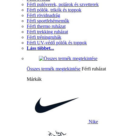
Férfi pulóverek, polárok és szvetterek
Férfi pólók, trikók és toppok
Férfi rövidnadrág
Férfi sportfehérneműk
Férfi thermo ruházat
Férfi trekking ruházat
Férfi tréningruhák
Férfi UV-védő pólók és toppok
Láss többet...
Összes termék megtekintése
Férfi ruházat
Márkák
Nike