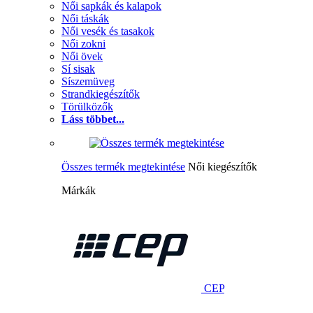
Női sapkák és kalapok
Női táskák
Női vesék és tasakok
Női zokni
Női övek
Sí sisak
Síszemüveg
Strandkiegészítők
Törülközők
Láss többet...
Összes termék megtekintése
Női kiegészítők
Márkák
CEP