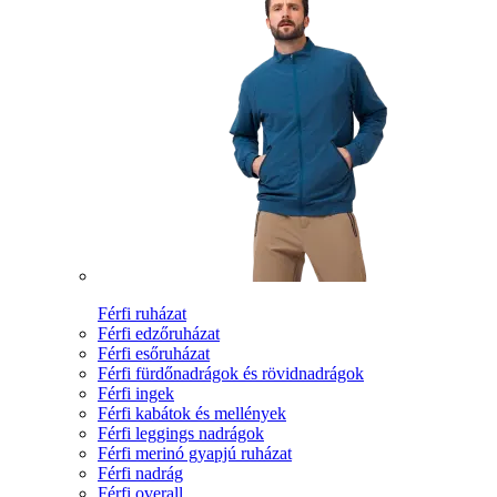
Férfi ruházat
Férfi edzőruházat
Férfi esőruházat
Férfi fürdőnadrágok és rövidnadrágok
Férfi ingek
Férfi kabátok és mellények
Férfi leggings nadrágok
Férfi merinó gyapjú ruházat
Férfi nadrág
Férfi overall