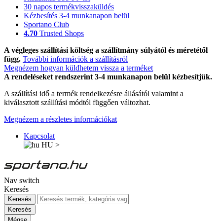
30 napos termékvisszaküldés
Kézbesítés 3-4 munkanapon belül
Sportano Club
4.70
Trusted Shops
A végleges szállítási költség a szállítmány súlyától és méretétől
függ.
További információk a szállításról
Megnézem hogyan küldhetem vissza a terméket
A rendeléseket rendszerint 3-4 munkanapon belül kézbesítjük.
A szállítási idő a termék rendelkezésre állásától valamint a
kiválasztott szállítási módtól függően változhat.
Megnézem a részletes információkat
Kapcsolat
HU
>
Nav switch
Keresés
Keresés
Keresés
Mégse