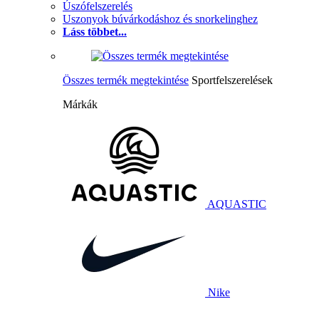
Úszófelszerelés
Uszonyok búvárkodáshoz és snorkelinghez
Láss többet...
Összes termék megtekintése
Sportfelszerelések
Márkák
AQUASTIC
Nike