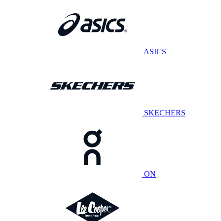
ASICS
SKECHERS
ON