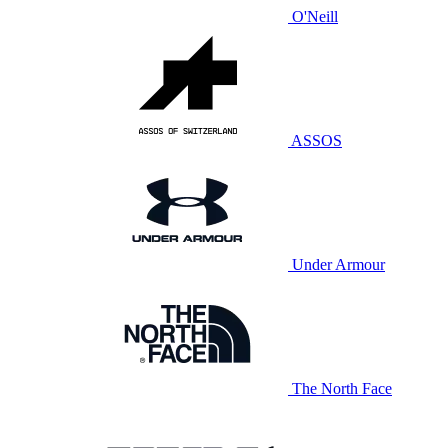
O'Neill
ASSOS
Under Armour
The North Face