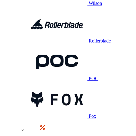
Wilson
Rollerblade
POC
Fox