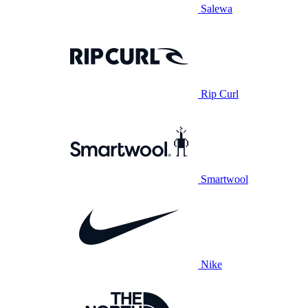
Salewa
Rip Curl
Smartwool
Nike