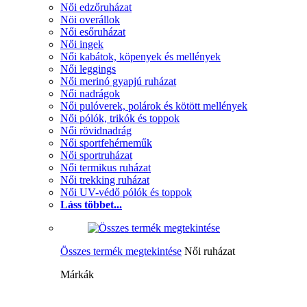
Női edzőruházat
Nöi overállok
Női esőruházat
Női ingek
Női kabátok, köpenyek és mellények
Női leggings
Női merinó gyapjú ruházat
Női nadrágok
Női pulóverek, polárok és kötött mellények
Női pólók, trikók és toppok
Női rövidnadrág
Női sportfehérneműk
Női sportruházat
Női termikus ruházat
Női trekking ruházat
Női UV-védő pólók és toppok
Láss többet...
Összes termék megtekintése
Női ruházat
Márkák