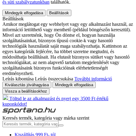
és süti szabályzatunkban
találhatók.
Mindegyik elfogadása
Beállítások
Beállítások
Amikor meglátogat egy webhelyet vagy egy alkalmazást használ, az
információ letölthető vagy menthető (például böngészőn keresztül).
Mivel azt szeretnénk, hogy Ön döntse el, hogyan használja
szolgáltatásainkat, bizonyos típusú cookie-k vagy hasonló
technológiák használatát saját maga szabályozhatja. Kattintson az
egyes kategóriák fejlécére, ha többet szeretne megtudni, és
módosíthatja beállításait. Ha elutasít bizonyos sütiket vagy hasonló
technológiákat, az nem alapvető tartalom megjelenítését vagy
szolgáltatásaink bizonyos funkcióinak elérhetetlenségét
eredményezheti.
Leírás kibontása
Leírás összecsukása
További információ
Kiválasztás jóváhagyása
Mindegyik elfogadása
Vissza a beállításokhoz
Töltsd le az alkalmazást és nyerj egy 3500 Ft értékű
kuponkódot!
Keresés termék, kategória vagy márka szerint
Kiszállítás 999 Ft- tól