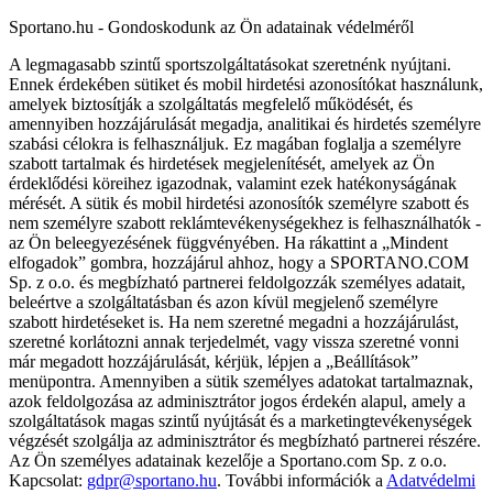
Sportano.hu - Gondoskodunk az Ön adatainak védelméről
A legmagasabb szintű sportszolgáltatásokat szeretnénk nyújtani.
Ennek érdekében sütiket és mobil hirdetési azonosítókat használunk,
amelyek biztosítják a szolgáltatás megfelelő működését, és
amennyiben hozzájárulását megadja, analitikai és hirdetés személyre
szabási célokra is felhasználjuk. Ez magában foglalja a személyre
szabott tartalmak és hirdetések megjelenítését, amelyek az Ön
érdeklődési köreihez igazodnak, valamint ezek hatékonyságának
mérését. A sütik és mobil hirdetési azonosítók személyre szabott és
nem személyre szabott reklámtevékenységekhez is felhasználhatók -
az Ön beleegyezésének függvényében. Ha rákattint a „Mindent
elfogadok” gombra, hozzájárul ahhoz, hogy a SPORTANO.COM
Sp. z o.o. és megbízható partnerei feldolgozzák személyes adatait,
beleértve a szolgáltatásban és azon kívül megjelenő személyre
szabott hirdetéseket is. Ha nem szeretné megadni a hozzájárulást,
szeretné korlátozni annak terjedelmét, vagy vissza szeretné vonni
már megadott hozzájárulását, kérjük, lépjen a „Beállítások”
menüpontra. Amennyiben a sütik személyes adatokat tartalmaznak,
azok feldolgozása az adminisztrátor jogos érdekén alapul, amely a
szolgáltatások magas szintű nyújtását és a marketingtevékenységek
végzését szolgálja az adminisztrátor és megbízható partnerei részére.
Az Ön személyes adatainak kezelője a Sportano.com Sp. z o.o.
Kapcsolat:
gdpr@sportano.hu
. További információk a
Adatvédelmi