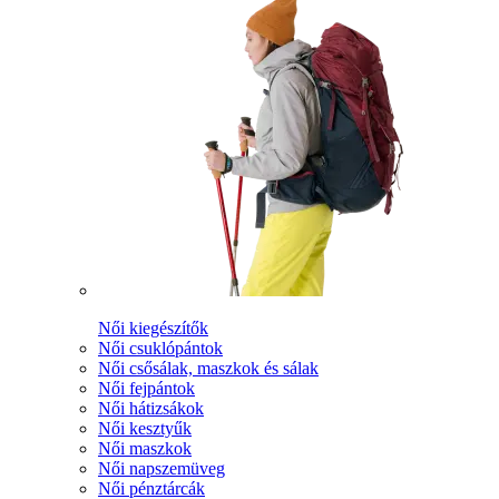
Női kiegészítők
Női csuklópántok
Női csősálak, maszkok és sálak
Női fejpántok
Női hátizsákok
Női kesztyűk
Női maszkok
Női napszemüveg
Női pénztárcák