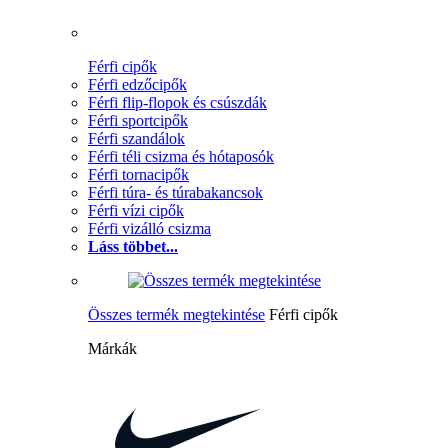
Férfi cipők
Férfi edzőcipők
Férfi flip-flopok és csúszdák
Férfi sportcipők
Férfi szandálok
Férfi téli csizma és hótaposók
Férfi tornacipők
Férfi túra- és túrabakancsok
Férfi vízi cipők
Férfi vizálló csizma
Láss többet...
Összes termék megtekintése
Férfi cipők
Márkák