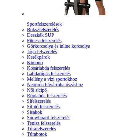
Sportfelszerelések
Bokszfelszerelés
Deszkák SUP
Fitness felszerelés
Görkorcsolya és inline korcsolya
Jóga felszerelés
Kerékpárok
Kimono
Kosárlabda felszerelés
Labdarúgás felszerelés
Mellény a vízi sportokhoz
Neoprén búvárruha úszáshoz
Női sícipő
Röplabda felszerelés
Sífelszerelés
Sífutó felszerelés
Sisakok
Snowboard felszerelés
Tenisz felszerelés
Túrafelszerelés
Túrabotok