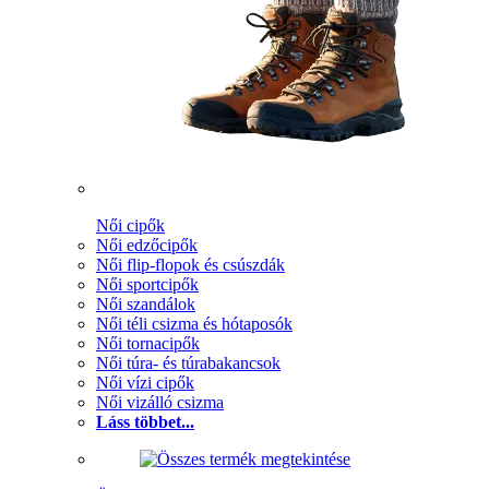
Női cipők
Női edzőcipők
Női flip-flopok és csúszdák
Női sportcipők
Női szandálok
Női téli csizma és hótaposók
Női tornacipők
Női túra- és túrabakancsok
Női vízi cipők
Női vizálló csizma
Láss többet...