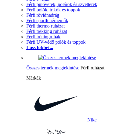
Férfi pulóverek, polárok és szvetterek
Férfi pólók, trikók és toppok
Férfi rövidnadrág
Férfi sportfehérneműk
Férfi thermo ruházat
Férfi trekking ruházat
Férfi tréningruhák
Férfi UV-védő pólók és toppok
Láss többet...
Összes termék megtekintése
Férfi ruházat
Márkák
Nike