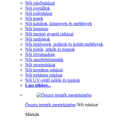
Női edzőruházat
Nöi overállok
Női esőruházat
Női ingek
Női kabátok, köpenyek és mellények
Női leggings
Női merinó gyapjú ruházat
Női nadrágok
Női pulóverek, polárok és kötött mellények
Női pólók, trikók és toppok
Női rövidnadrág
Női sportfehérneműk
Női sportruházat
Női termikus ruházat
Női trekking ruházat
Női UV-védő pólók és toppok
Láss többet...
Összes termék megtekintése
Női ruházat
Márkák