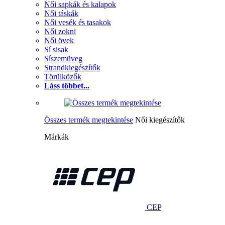
Női sapkák és kalapok
Női táskák
Női vesék és tasakok
Női zokni
Női övek
Sí sisak
Síszemüveg
Strandkiegészítők
Törülközők
Láss többet...
Összes termék megtekintése
Női kiegészítők
Márkák
CEP