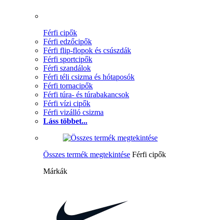
Férfi cipők
Férfi edzőcipők
Férfi flip-flopok és csúszdák
Férfi sportcipők
Férfi szandálok
Férfi téli csizma és hótaposók
Férfi tornacipők
Férfi túra- és túrabakancsok
Férfi vízi cipők
Férfi vizálló csizma
Láss többet...
Összes termék megtekintése
Férfi cipők
Márkák