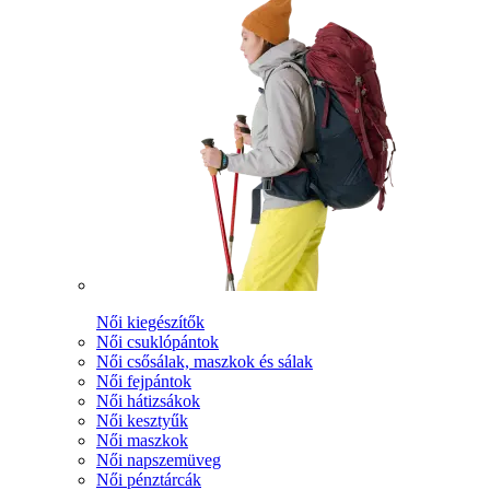
Női kiegészítők
Női csuklópántok
Női csősálak, maszkok és sálak
Női fejpántok
Női hátizsákok
Női kesztyűk
Női maszkok
Női napszemüveg
Női pénztárcák