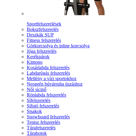
Sportfelszerelések
Bokszfelszerelés
Deszkák SUP
Fitness felszerelés
Görkorcsolya és inline korcsolya
Jóga felszerelés
Kerékpárok
Kimono
Kosárlabda felszerelés
Labdarúgás felszerelés
Mellény a vízi sportokhoz
Neoprén búvárruha úszáshoz
Női sícipő
Röplabda felszerelés
Sífelszerelés
Sífutó felszerelés
Sisakok
Snowboard felszerelés
Tenisz felszerelés
Túrafelszerelés
Túrabotok