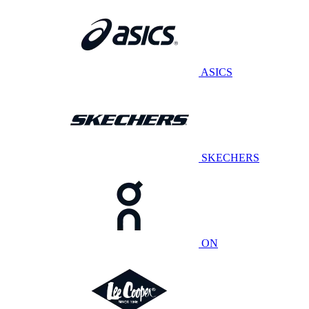
ASICS
SKECHERS
ON