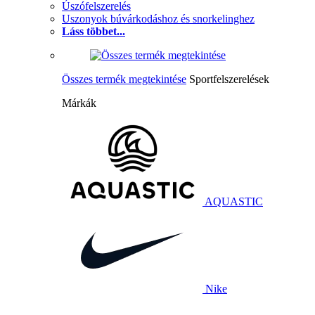
Úszófelszerelés
Uszonyok búvárkodáshoz és snorkelinghez
Láss többet...
Összes termék megtekintése
Sportfelszerelések
Márkák
AQUASTIC
Nike