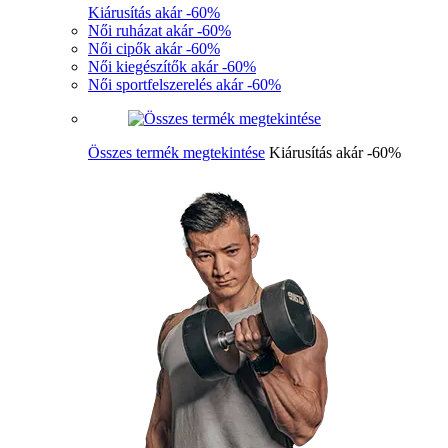
Kiárusítás akár -60%
Női ruházat akár -60%
Női cipők akár -60%
Női kiegészítők akár -60%
Női sportfelszerelés akár -60%
Összes termék megtekintése
Kiárusítás akár -60%