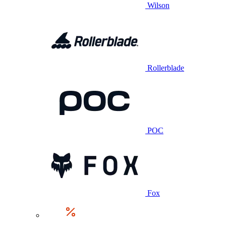
Wilson
Rollerblade
POC
Fox