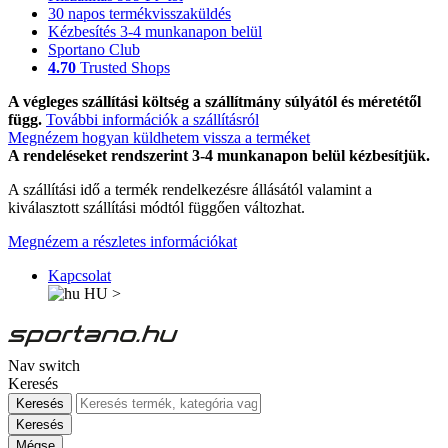
30 napos termékvisszaküldés
Kézbesítés 3-4 munkanapon belül
Sportano Club
4.70
Trusted Shops
A végleges szállítási költség a szállítmány súlyától és méretétől
függ.
További információk a szállításról
Megnézem hogyan küldhetem vissza a terméket
A rendeléseket rendszerint 3-4 munkanapon belül kézbesítjük.
A szállítási idő a termék rendelkezésre állásától valamint a
kiválasztott szállítási módtól függően változhat.
Megnézem a részletes információkat
Kapcsolat
HU
>
Nav switch
Keresés
Keresés
Keresés
Mégse