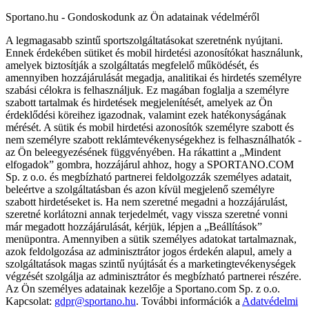
Sportano.hu - Gondoskodunk az Ön adatainak védelméről
A legmagasabb szintű sportszolgáltatásokat szeretnénk nyújtani.
Ennek érdekében sütiket és mobil hirdetési azonosítókat használunk,
amelyek biztosítják a szolgáltatás megfelelő működését, és
amennyiben hozzájárulását megadja, analitikai és hirdetés személyre
szabási célokra is felhasználjuk. Ez magában foglalja a személyre
szabott tartalmak és hirdetések megjelenítését, amelyek az Ön
érdeklődési köreihez igazodnak, valamint ezek hatékonyságának
mérését. A sütik és mobil hirdetési azonosítók személyre szabott és
nem személyre szabott reklámtevékenységekhez is felhasználhatók -
az Ön beleegyezésének függvényében. Ha rákattint a „Mindent
elfogadok” gombra, hozzájárul ahhoz, hogy a SPORTANO.COM
Sp. z o.o. és megbízható partnerei feldolgozzák személyes adatait,
beleértve a szolgáltatásban és azon kívül megjelenő személyre
szabott hirdetéseket is. Ha nem szeretné megadni a hozzájárulást,
szeretné korlátozni annak terjedelmét, vagy vissza szeretné vonni
már megadott hozzájárulását, kérjük, lépjen a „Beállítások”
menüpontra. Amennyiben a sütik személyes adatokat tartalmaznak,
azok feldolgozása az adminisztrátor jogos érdekén alapul, amely a
szolgáltatások magas szintű nyújtását és a marketingtevékenységek
végzését szolgálja az adminisztrátor és megbízható partnerei részére.
Az Ön személyes adatainak kezelője a Sportano.com Sp. z o.o.
Kapcsolat:
gdpr@sportano.hu
. További információk a
Adatvédelmi