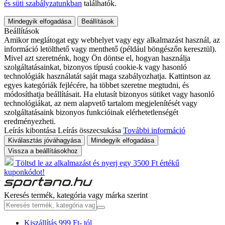
és süti szabályzatunkban
találhatók.
Mindegyik elfogadása
Beállítások
Beállítások
Amikor meglátogat egy webhelyet vagy egy alkalmazást használ, az
információ letölthető vagy menthető (például böngészőn keresztül).
Mivel azt szeretnénk, hogy Ön döntse el, hogyan használja
szolgáltatásainkat, bizonyos típusú cookie-k vagy hasonló
technológiák használatát saját maga szabályozhatja. Kattintson az
egyes kategóriák fejlécére, ha többet szeretne megtudni, és
módosíthatja beállításait. Ha elutasít bizonyos sütiket vagy hasonló
technológiákat, az nem alapvető tartalom megjelenítését vagy
szolgáltatásaink bizonyos funkcióinak elérhetetlenségét
eredményezheti.
Leírás kibontása
Leírás összecsukása
További információ
Kiválasztás jóváhagyása
Mindegyik elfogadása
Vissza a beállításokhoz
Töltsd le az alkalmazást és nyerj egy 3500 Ft értékű
kuponkódot!
Keresés termék, kategória vagy márka szerint
Kiszállítás 999 Ft- tól