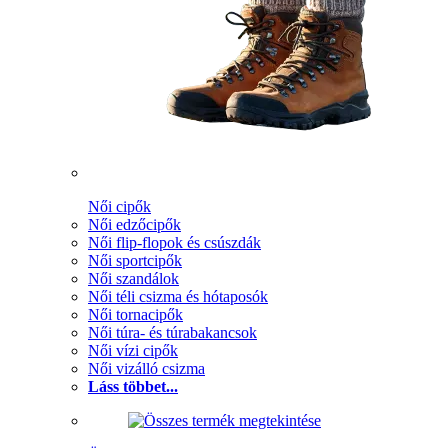
Női cipők
Női edzőcipők
Női flip-flopok és csúszdák
Női sportcipők
Női szandálok
Női téli csizma és hótaposók
Női tornacipők
Női túra- és túrabakancsok
Női vízi cipők
Női vizálló csizma
Láss többet...