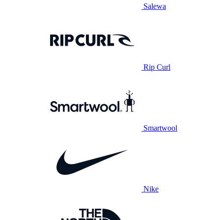
Salewa
Rip Curl
Smartwool
Nike