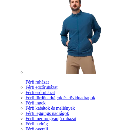
Férfi ruházat
Férfi edzőruházat
Férfi esőruházat
Férfi fürdőnadrágok és rövidnadrágok
Férfi ingek
Férfi kabátok és mellények
Férfi leggings nadrágok
Férfi merinó gyapjú ruházat
Férfi nadrág
Férfi overall