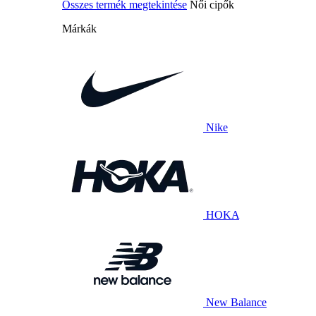
Összes termék megtekintése
Női cipők
Márkák
Nike
HOKA
New Balance