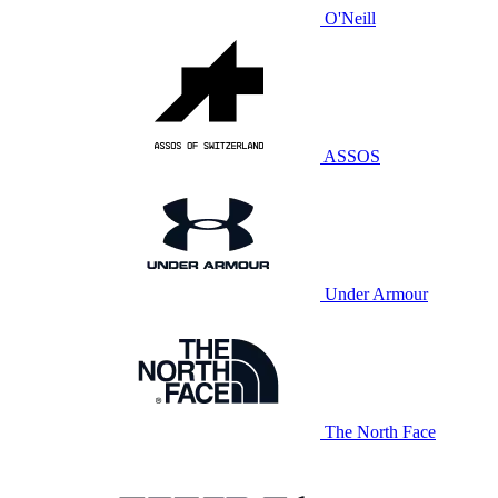
O'Neill
ASSOS
Under Armour
The North Face