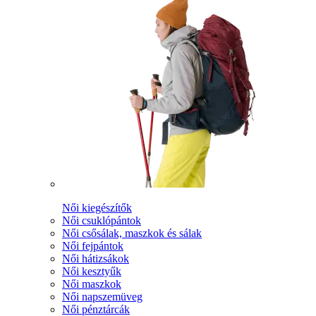
Női kiegészítők
Női csuklópántok
Női csősálak, maszkok és sálak
Női fejpántok
Női hátizsákok
Női kesztyűk
Női maszkok
Női napszemüveg
Női pénztárcák