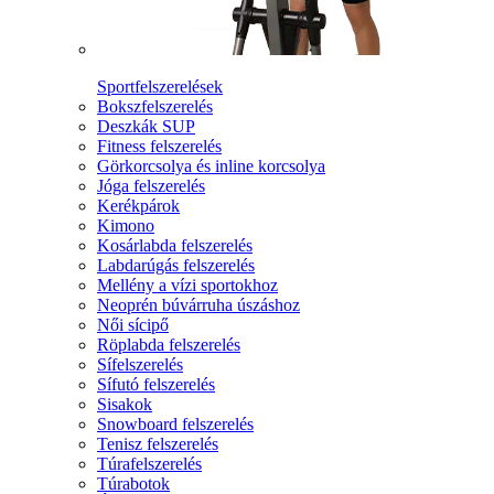
Sportfelszerelések
Bokszfelszerelés
Deszkák SUP
Fitness felszerelés
Görkorcsolya és inline korcsolya
Jóga felszerelés
Kerékpárok
Kimono
Kosárlabda felszerelés
Labdarúgás felszerelés
Mellény a vízi sportokhoz
Neoprén búvárruha úszáshoz
Női sícipő
Röplabda felszerelés
Sífelszerelés
Sífutó felszerelés
Sisakok
Snowboard felszerelés
Tenisz felszerelés
Túrafelszerelés
Túrabotok