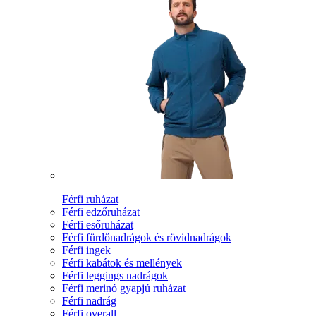
Férfi ruházat
Férfi edzőruházat
Férfi esőruházat
Férfi fürdőnadrágok és rövidnadrágok
Férfi ingek
Férfi kabátok és mellények
Férfi leggings nadrágok
Férfi merinó gyapjú ruházat
Férfi nadrág
Férfi overall