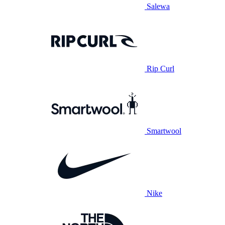
Salewa
Rip Curl
Smartwool
Nike