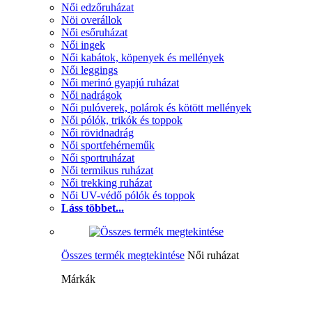
Női edzőruházat
Nöi overállok
Női esőruházat
Női ingek
Női kabátok, köpenyek és mellények
Női leggings
Női merinó gyapjú ruházat
Női nadrágok
Női pulóverek, polárok és kötött mellények
Női pólók, trikók és toppok
Női rövidnadrág
Női sportfehérneműk
Női sportruházat
Női termikus ruházat
Női trekking ruházat
Női UV-védő pólók és toppok
Láss többet...
Összes termék megtekintése
Női ruházat
Márkák