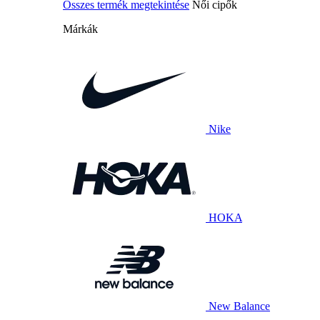
Összes termék megtekintése
Női cipők
Márkák
Nike
HOKA
New Balance