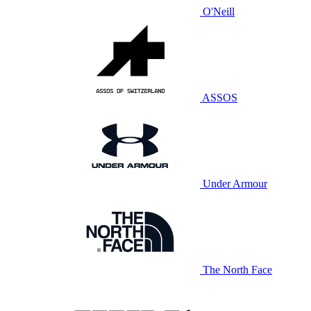
O'Neill
ASSOS
Under Armour
The North Face