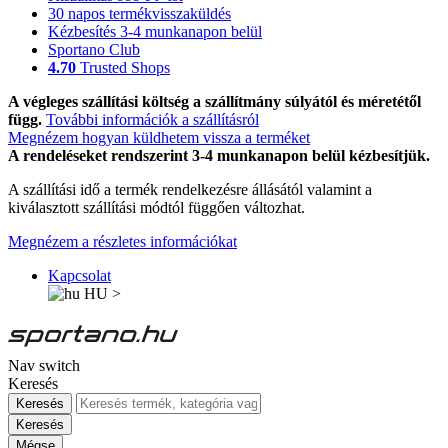
30 napos termékvisszaküldés
Kézbesítés 3-4 munkanapon belül
Sportano Club
4.70
Trusted Shops
A végleges szállítási költség a szállítmány súlyától és méretétől
függ.
További információk a szállításról
Megnézem hogyan küldhetem vissza a terméket
A rendeléseket rendszerint 3-4 munkanapon belül kézbesítjük.
A szállítási idő a termék rendelkezésre állásától valamint a
kiválasztott szállítási módtól függően változhat.
Megnézem a részletes információkat
Kapcsolat
HU
>
Nav switch
Keresés
Keresés
Keresés
Mégse