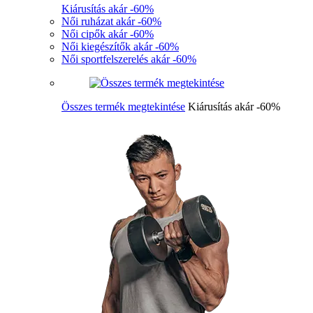
Kiárusítás akár -60%
Női ruházat akár -60%
Női cipők akár -60%
Női kiegészítők akár -60%
Női sportfelszerelés akár -60%
Összes termék megtekintése
Kiárusítás akár -60%