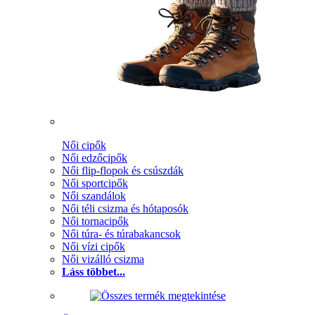
Női cipők
Női edzőcipők
Női flip-flopok és csúszdák
Női sportcipők
Női szandálok
Női téli csizma és hótaposók
Női tornacipők
Női túra- és túrabakancsok
Női vízi cipők
Női vizálló csizma
Láss többet...