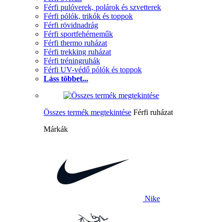
Férfi pulóverek, polárok és szvetterek
Férfi pólók, trikók és toppok
Férfi rövidnadrág
Férfi sportfehérneműk
Férfi thermo ruházat
Férfi trekking ruházat
Férfi tréningruhák
Férfi UV-védő pólók és toppok
Láss többet...
Összes termék megtekintése
Férfi ruházat
Márkák
Nike