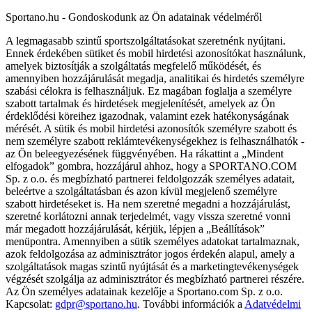
Sportano.hu - Gondoskodunk az Ön adatainak védelméről
A legmagasabb szintű sportszolgáltatásokat szeretnénk nyújtani.
Ennek érdekében sütiket és mobil hirdetési azonosítókat használunk,
amelyek biztosítják a szolgáltatás megfelelő működését, és
amennyiben hozzájárulását megadja, analitikai és hirdetés személyre
szabási célokra is felhasználjuk. Ez magában foglalja a személyre
szabott tartalmak és hirdetések megjelenítését, amelyek az Ön
érdeklődési köreihez igazodnak, valamint ezek hatékonyságának
mérését. A sütik és mobil hirdetési azonosítók személyre szabott és
nem személyre szabott reklámtevékenységekhez is felhasználhatók -
az Ön beleegyezésének függvényében. Ha rákattint a „Mindent
elfogadok” gombra, hozzájárul ahhoz, hogy a SPORTANO.COM
Sp. z o.o. és megbízható partnerei feldolgozzák személyes adatait,
beleértve a szolgáltatásban és azon kívül megjelenő személyre
szabott hirdetéseket is. Ha nem szeretné megadni a hozzájárulást,
szeretné korlátozni annak terjedelmét, vagy vissza szeretné vonni
már megadott hozzájárulását, kérjük, lépjen a „Beállítások”
menüpontra. Amennyiben a sütik személyes adatokat tartalmaznak,
azok feldolgozása az adminisztrátor jogos érdekén alapul, amely a
szolgáltatások magas szintű nyújtását és a marketingtevékenységek
végzését szolgálja az adminisztrátor és megbízható partnerei részére.
Az Ön személyes adatainak kezelője a Sportano.com Sp. z o.o.
Kapcsolat:
gdpr@sportano.hu
. További információk a
Adatvédelmi