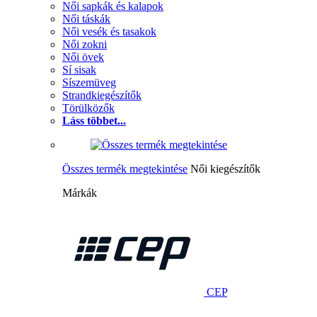
Női sapkák és kalapok
Női táskák
Női vesék és tasakok
Női zokni
Női övek
Sí sisak
Síszemüveg
Strandkiegészítők
Törülközők
Láss többet...
Összes termék megtekintése
Női kiegészítők
Márkák
CEP