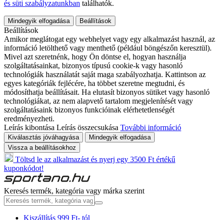
és süti szabályzatunkban
találhatók.
Mindegyik elfogadása
Beállítások
Beállítások
Amikor meglátogat egy webhelyet vagy egy alkalmazást használ, az
információ letölthető vagy menthető (például böngészőn keresztül).
Mivel azt szeretnénk, hogy Ön döntse el, hogyan használja
szolgáltatásainkat, bizonyos típusú cookie-k vagy hasonló
technológiák használatát saját maga szabályozhatja. Kattintson az
egyes kategóriák fejlécére, ha többet szeretne megtudni, és
módosíthatja beállításait. Ha elutasít bizonyos sütiket vagy hasonló
technológiákat, az nem alapvető tartalom megjelenítését vagy
szolgáltatásaink bizonyos funkcióinak elérhetetlenségét
eredményezheti.
Leírás kibontása
Leírás összecsukása
További információ
Kiválasztás jóváhagyása
Mindegyik elfogadása
Vissza a beállításokhoz
Töltsd le az alkalmazást és nyerj egy 3500 Ft értékű
kuponkódot!
Keresés termék, kategória vagy márka szerint
Kiszállítás 999 Ft- tól