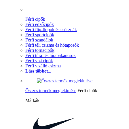
Férfi cipők
Férfi edzőcipők
Férfi flip-flopok és csúszdák
Férfi sportcipők
Férfi szandálok
Férfi téli csizma és hótaposók
Férfi tornacipők
Férfi túra- és túrabakancsok
Férfi vízi cipők
Férfi vizálló csizma
Láss többet...
Összes termék megtekintése
Férfi cipők
Márkák