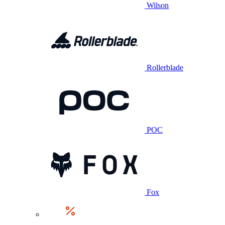
Wilson
Rollerblade
POC
Fox