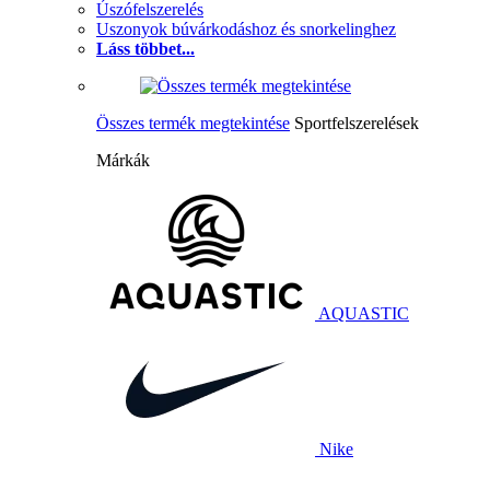
Úszófelszerelés
Uszonyok búvárkodáshoz és snorkelinghez
Láss többet...
Összes termék megtekintése
Sportfelszerelések
Márkák
AQUASTIC
Nike