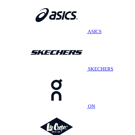
ASICS
SKECHERS
ON