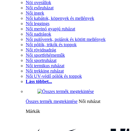
Nöi overállok
Női esőruházat
Női ingek
Női kabátok, köpenyek és mellények
Női leggings
Női merinó gyapjú ruházat
Női nadrágok
Női pulóverek, polárok és kötött mellények
Női pólók, trikók és toppok
Női rövidnadrág
Női sportfehérneműk
Női sportruházat
Női termikus ruházat
Női trekking ruházat
Női UV-védő pólók és toppok
Láss többet...
Összes termék megtekintése
Női ruházat
Márkák