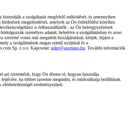
k biztosítják a szolgáltatás megfelelő működését, és amennyiben
és hirdetések megjelenítését, amelyek az Ön érdeklődési köreihez
ámtevékenységekhez is felhasználhatók - az Ön beleegyezésének
dolgozzák személyes adatait, beleértve a szolgáltatásban és azon
za szeretné vonni már megadott hozzájárulását, kérjük, lépjen a
ely a szolgáltatások magas szintű nyújtását és a
no.com Sp. z o.o. Kapcsolat:
gdpr@sportano.hu
. További információk
l azt szeretnénk, hogy Ön döntse el, hogyan használja
ejlécére, ha többet szeretne megtudni, és módosíthatja beállításait.
k elérhetetlenségét eredményezheti.