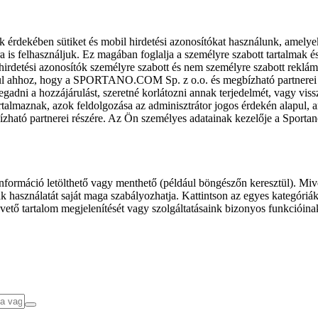
k érdekében sütiket és mobil hirdetési azonosítókat használunk, amelye
ra is felhasználjuk. Ez magában foglalja a személyre szabott tartalmak 
hirdetési azonosítók személyre szabott és nem személyre szabott rekl
l ahhoz, hogy a SPORTANO.COM Sp. z o.o. és megbízható partnerei fel
gadni a hozzájárulást, szeretné korlátozni annak terjedelmét, vagy viss
almaznak, azok feldolgozása az adminisztrátor jogos érdekén alapul, am
ízható partnerei részére. Az Ön személyes adatainak kezelője a Sporta
formáció letölthető vagy menthető (például böngészőn keresztül). Mive
 használatát saját maga szabályozhatja. Kattintson az egyes kategóriák f
vető tartalom megjelenítését vagy szolgáltatásaink bizonyos funkcióina