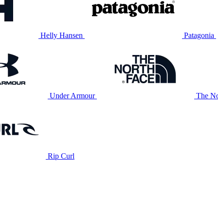
Helly Hansen
Patagonia
Under Armour
The No
Rip Curl