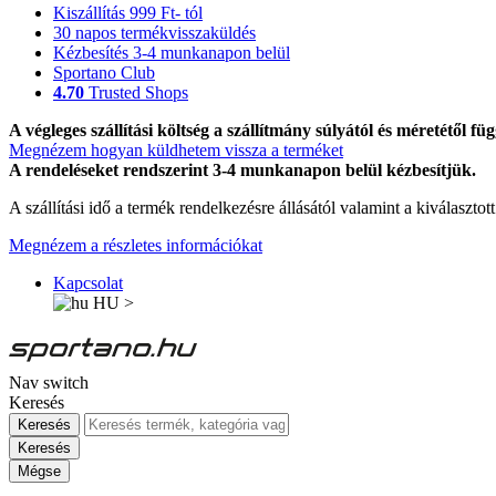
Kiszállítás 999 Ft- tól
30 napos termékvisszaküldés
Kézbesítés 3-4 munkanapon belül
Sportano Club
4.70
Trusted Shops
A végleges szállítási költség a szállítmány súlyától és méretétől füg
Megnézem hogyan küldhetem vissza a terméket
A rendeléseket rendszerint 3-4 munkanapon belül kézbesítjük.
A szállítási idő a termék rendelkezésre állásától valamint a kiválasztot
Megnézem a részletes információkat
Kapcsolat
HU
>
Nav switch
Keresés
Keresés
Keresés
Mégse