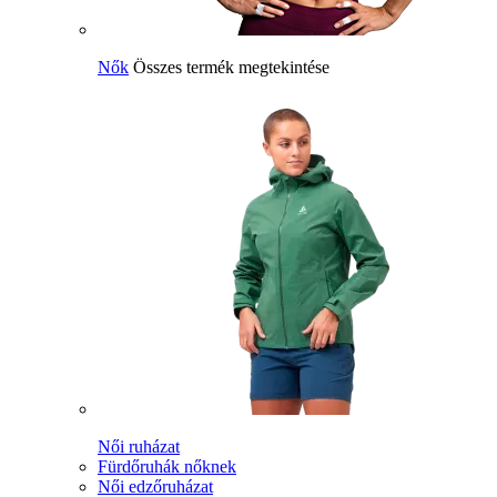
Nők
Összes termék megtekintése
Női ruházat
Fürdőruhák nőknek
Női edzőruházat