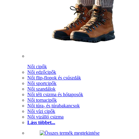
Női cipők
Női edzőcipők
Női flip-flopok és csúszdák
Női sportcipők
Női szandálok
Női téli csizma és hótaposók
Női tornacipők
Női túra- és túrabakancsok
Női vízi cipők
Női vizálló csizma
Láss többet...