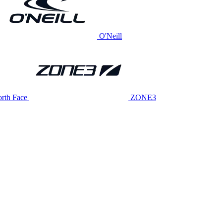
O'Neill
rth Face
ZONE3