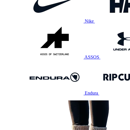
Nike
ASSOS
Endura