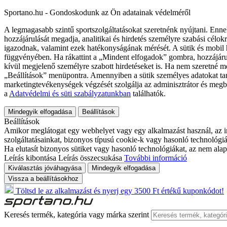
Sportano.hu - Gondoskodunk az Ön adatainak védelméről
A legmagasabb szintű sportszolgáltatásokat szeretnénk nyújtani. Enne
hozzájárulását megadja, analitikai és hirdetés személyre szabási célok
igazodnak, valamint ezek hatékonyságának mérését. A sütik és mobil 
függvényében. Ha rákattint a „Mindent elfogadok” gombra, hozzájáru
kívül megjelenő személyre szabott hirdetéseket is. Ha nem szeretné me
„Beállítások” menüpontra. Amennyiben a sütik személyes adatokat tart
marketingtevékenységek végzését szolgálja az adminisztrátor és megb
a
Adatvédelmi és süti szabályzatunkban
találhatók.
Mindegyik elfogadása
Beállítások
Beállítások
Amikor meglátogat egy webhelyet vagy egy alkalmazást használ, az in
szolgáltatásainkat, bizonyos típusú cookie-k vagy hasonló technológiák
Ha elutasít bizonyos sütiket vagy hasonló technológiákat, az nem alap
Leírás kibontása
Leírás összecsukása
További információ
Kiválasztás jóváhagyása
Mindegyik elfogadása
Vissza a beállításokhoz
Töltsd le az alkalmazást és nyerj egy 3500 Ft értékű kuponkódot!
Keresés termék, kategória vagy márka szerint