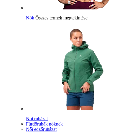
Nők
Összes termék megtekintése
Női ruházat
Fürdőruhák nőknek
Női edzőruházat