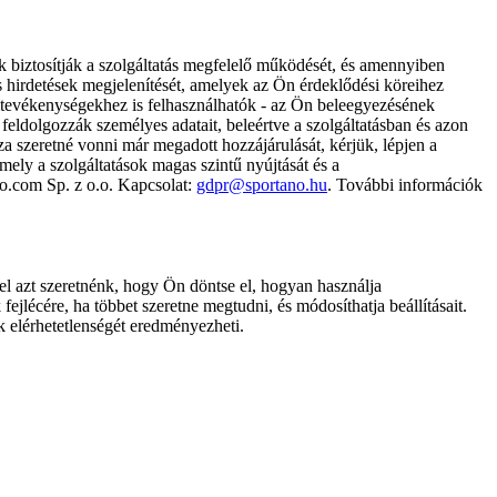
k biztosítják a szolgáltatás megfelelő működését, és amennyiben
és hirdetések megjelenítését, amelyek az Ön érdeklődési köreihez
ámtevékenységekhez is felhasználhatók - az Ön beleegyezésének
dolgozzák személyes adatait, beleértve a szolgáltatásban és azon
za szeretné vonni már megadott hozzájárulását, kérjük, lépjen a
ely a szolgáltatások magas szintű nyújtását és a
no.com Sp. z o.o. Kapcsolat:
gdpr@sportano.hu
. További információk
l azt szeretnénk, hogy Ön döntse el, hogyan használja
ejlécére, ha többet szeretne megtudni, és módosíthatja beállításait.
k elérhetetlenségét eredményezheti.