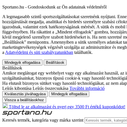
Sportano.hu - Gondoskodunk az Ön adatainak védelméről
A legmagasabb szintű sportszolgáltatásokat szeretnénk nyújtani. Enne
hozzájárulását megadja, analitikai és hirdetés személyre szabási célok
igazodnak, valamint ezek hatékonyságának mérését. A sütik és mobil 
függvényében. Ha rákattint a „Mindent elfogadok” gombra, hozzájáru
kívül megjelenő személyre szabott hirdetéseket is. Ha nem szeretné me
„Beállítások” menüpontra. Amennyiben a sütik személyes adatokat tart
marketingtevékenységek végzését szolgálja az adminisztrátor és megb
a
Adatvédelmi és süti szabályzatunkban
találhatók.
Mindegyik elfogadása
Beállítások
Beállítások
Amikor meglátogat egy webhelyet vagy egy alkalmazást használ, az in
szolgáltatásainkat, bizonyos típusú cookie-k vagy hasonló technológiák
Ha elutasít bizonyos sütiket vagy hasonló technológiákat, az nem alap
Leírás kibontása
Leírás összecsukása
További információ
Kiválasztás jóváhagyása
Mindegyik elfogadása
Vissza a beállításokhoz
Töltsd le az alkalmazást és nyerj egy 3500 Ft értékű kuponkódot!
Keresés termék, kategória vagy márka szerint