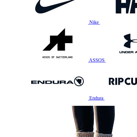
Nike
ASSOS
Endura