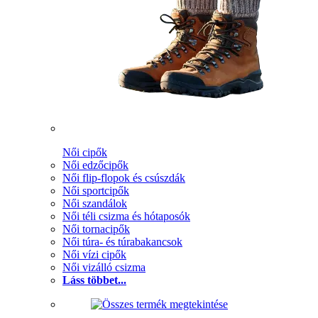
Női cipők
Női edzőcipők
Női flip-flopok és csúszdák
Női sportcipők
Női szandálok
Női téli csizma és hótaposók
Női tornacipők
Női túra- és túrabakancsok
Női vízi cipők
Női vizálló csizma
Láss többet...