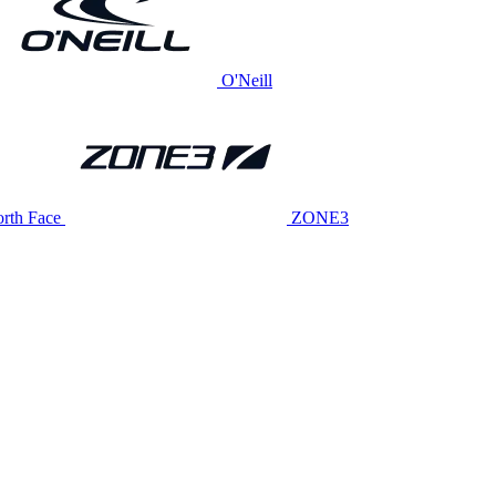
O'Neill
rth Face
ZONE3