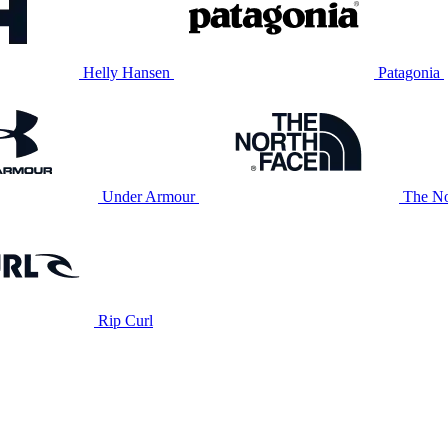
Helly Hansen
Patagonia
Under Armour
The No
Rip Curl