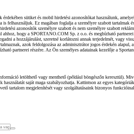
k érdekében sütiket és mobil hirdetési azonosítókat használunk, amelye
ra is felhasználjuk. Ez magában foglalja a személyre szabott tartalmak 
hirdetési azonosítók személyre szabott és nem személyre szabott rekl
l ahhoz, hogy a SPORTANO.COM Sp. z o.o. és megbízható partnerei fel
gadni a hozzájárulást, szeretné korlátozni annak terjedelmét, vagy viss
almaznak, azok feldolgozása az adminisztrátor jogos érdekén alapul, am
ízható partnerei részére. Az Ön személyes adatainak kezelője a Sporta
formáció letölthető vagy menthető (például böngészőn keresztül). Mive
 használatát saját maga szabályozhatja. Kattintson az egyes kategóriák f
vető tartalom megjelenítését vagy szolgáltatásaink bizonyos funkcióina