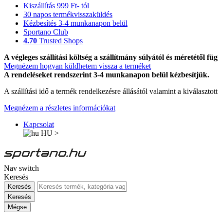
Kiszállítás 999 Ft- tól
30 napos termékvisszaküldés
Kézbesítés 3-4 munkanapon belül
Sportano Club
4.70
Trusted Shops
A végleges szállítási költség a szállítmány súlyától és méretétől füg
Megnézem hogyan küldhetem vissza a terméket
A rendeléseket rendszerint 3-4 munkanapon belül kézbesítjük.
A szállítási idő a termék rendelkezésre állásától valamint a kiválasztot
Megnézem a részletes információkat
Kapcsolat
HU
>
Nav switch
Keresés
Keresés
Keresés
Mégse