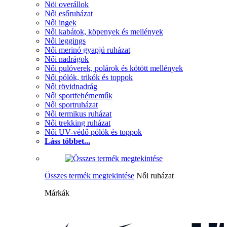
Nöi overállok
Női esőruházat
Női ingek
Női kabátok, köpenyek és mellények
Női leggings
Női merinó gyapjú ruházat
Női nadrágok
Női pulóverek, polárok és kötött mellények
Női pólók, trikók és toppok
Női rövidnadrág
Női sportfehérneműk
Női sportruházat
Női termikus ruházat
Női trekking ruházat
Női UV-védő pólók és toppok
Láss többet...
Összes termék megtekintése
Női ruházat
Márkák