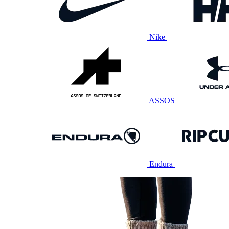
Nike
ASSOS
Endura