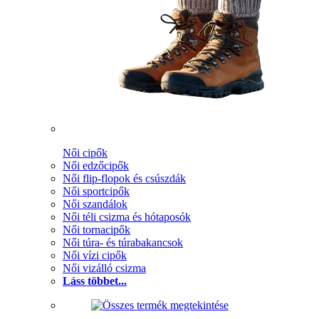
Női cipők
Női edzőcipők
Női flip-flopok és csúszdák
Női sportcipők
Női szandálok
Női téli csizma és hótaposók
Női tornacipők
Női túra- és túrabakancsok
Női vízi cipők
Női vizálló csizma
Láss többet...