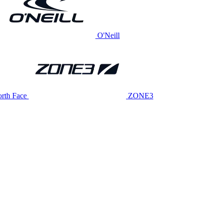
O'Neill
rth Face
ZONE3