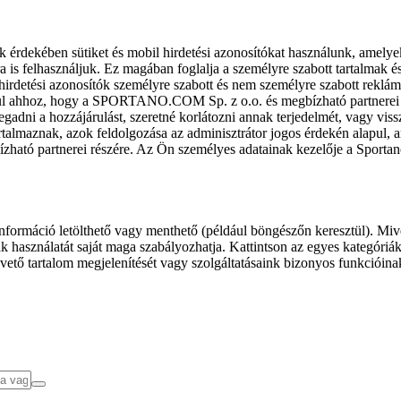
k érdekében sütiket és mobil hirdetési azonosítókat használunk, amelye
ra is felhasználjuk. Ez magában foglalja a személyre szabott tartalmak 
hirdetési azonosítók személyre szabott és nem személyre szabott rekl
l ahhoz, hogy a SPORTANO.COM Sp. z o.o. és megbízható partnerei fel
gadni a hozzájárulást, szeretné korlátozni annak terjedelmét, vagy viss
almaznak, azok feldolgozása az adminisztrátor jogos érdekén alapul, am
ízható partnerei részére. Az Ön személyes adatainak kezelője a Sporta
formáció letölthető vagy menthető (például böngészőn keresztül). Mive
 használatát saját maga szabályozhatja. Kattintson az egyes kategóriák f
vető tartalom megjelenítését vagy szolgáltatásaink bizonyos funkcióina