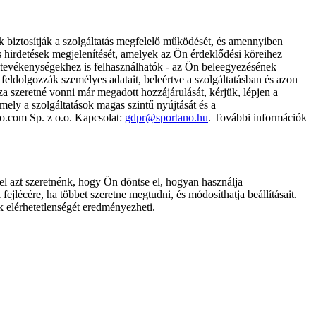
k biztosítják a szolgáltatás megfelelő működését, és amennyiben
és hirdetések megjelenítését, amelyek az Ön érdeklődési köreihez
ámtevékenységekhez is felhasználhatók - az Ön beleegyezésének
dolgozzák személyes adatait, beleértve a szolgáltatásban és azon
za szeretné vonni már megadott hozzájárulását, kérjük, lépjen a
ely a szolgáltatások magas szintű nyújtását és a
no.com Sp. z o.o. Kapcsolat:
gdpr@sportano.hu
. További információk
l azt szeretnénk, hogy Ön döntse el, hogyan használja
ejlécére, ha többet szeretne megtudni, és módosíthatja beállításait.
k elérhetetlenségét eredményezheti.