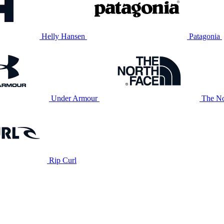
Helly Hansen
Patagonia
Under Armour
The No
Rip Curl