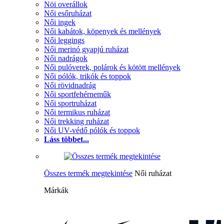
Nöi overállok
Női esőruházat
Női ingek
Női kabátok, köpenyek és mellények
Női leggings
Női merinó gyapjú ruházat
Női nadrágok
Női pulóverek, polárok és kötött mellények
Női pólók, trikók és toppok
Női rövidnadrág
Női sportfehérneműk
Női sportruházat
Női termikus ruházat
Női trekking ruházat
Női UV-védő pólók és toppok
Láss többet...
Összes termék megtekintése
Női ruházat
Márkák