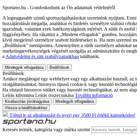
Sportano.hu - Gondoskodunk az Ön adatainak védelméről
A legmagasabb szintű sportszolgáltatásokat szeretnénk nyújtani. Enne
hozzájárulását megadja, analitikai és hirdetés személyre szabási célok
igazodnak, valamint ezek hatékonyságának mérését. A sütik és mobil 
függvényében. Ha rákattint a „Mindent elfogadok” gombra, hozzájáru
kívül megjelenő személyre szabott hirdetéseket is. Ha nem szeretné me
„Beállítások” menüpontra. Amennyiben a sütik személyes adatokat tart
marketingtevékenységek végzését szolgálja az adminisztrátor és megb
a
Adatvédelmi és süti szabályzatunkban
találhatók.
Mindegyik elfogadása
Beállítások
Beállítások
Amikor meglátogat egy webhelyet vagy egy alkalmazást használ, az in
szolgáltatásainkat, bizonyos típusú cookie-k vagy hasonló technológiák
Ha elutasít bizonyos sütiket vagy hasonló technológiákat, az nem alap
Leírás kibontása
Leírás összecsukása
További információ
Kiválasztás jóváhagyása
Mindegyik elfogadása
Vissza a beállításokhoz
Töltsd le az alkalmazást és nyerj egy 3500 Ft értékű kuponkódot!
Keresés termék, kategória vagy márka szerint