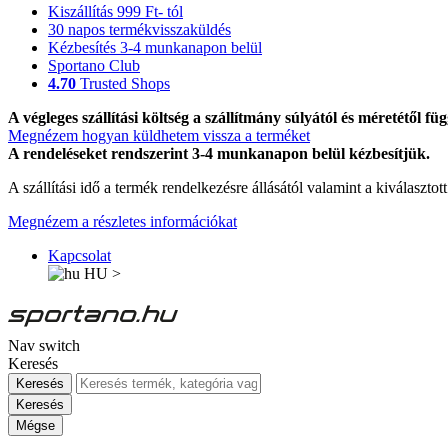
Kiszállítás 999 Ft- tól
30 napos termékvisszaküldés
Kézbesítés 3-4 munkanapon belül
Sportano Club
4.70
Trusted Shops
A végleges szállítási költség a szállítmány súlyától és méretétől füg
Megnézem hogyan küldhetem vissza a terméket
A rendeléseket rendszerint 3-4 munkanapon belül kézbesítjük.
A szállítási idő a termék rendelkezésre állásától valamint a kiválasztot
Megnézem a részletes információkat
Kapcsolat
HU
>
Nav switch
Keresés
Keresés
Keresés
Mégse