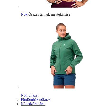
Nők
Összes termék megtekintése
Női ruházat
Fürdőruhák nőknek
Női edzőruházat