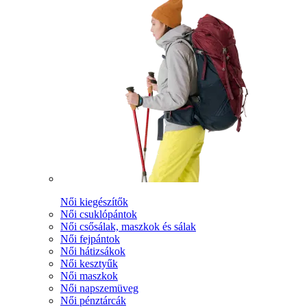
Női kiegészítők
Női csuklópántok
Női csősálak, maszkok és sálak
Női fejpántok
Női hátizsákok
Női kesztyűk
Női maszkok
Női napszemüveg
Női pénztárcák