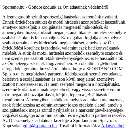
Sportano.hu - Gondoskodunk az Ön adatainak védelméről
A legmagasabb szintű sportszolgáltatásokat szeretnénk nyújtani.
Ennek érdekében sütiket és mobil hirdetési azonosítókat használunk,
amelyek biztosítják a szolgáltatás megfelelő működését, és
amennyiben hozzájárulását megadja, analitikai és hirdetés személyre
szabási célokra is felhasználjuk. Ez magában foglalja a személyre
szabott tartalmak és hirdetések megjelenítését, amelyek az Ön
érdeklődési köreihez igazodnak, valamint ezek hatékonyságának
mérését. A sütik és mobil hirdetési azonosítók személyre szabott és
nem személyre szabott reklámtevékenységekhez is felhasználhatók -
az Ön beleegyezésének függvényében. Ha rákattint a „Mindent
elfogadok” gombra, hozzájárul ahhoz, hogy a SPORTANO.COM
Sp. z o.o. és megbízható partnerei feldolgozzák személyes adatait,
beleértve a szolgáltatásban és azon kívül megjelenő személyre
szabott hirdetéseket is. Ha nem szeretné megadni a hozzájárulást,
szeretné korlátozni annak terjedelmét, vagy vissza szeretné vonni
már megadott hozzájárulását, kérjük, lépjen a „Beállítások”
menüpontra. Amennyiben a sütik személyes adatokat tartalmaznak,
azok feldolgozása az adminisztrátor jogos érdekén alapul, amely a
szolgáltatások magas szintű nyújtását és a marketingtevékenységek
végzését szolgálja az adminisztrátor és megbízható partnerei részére.
Az Ön személyes adatainak kezelője a Sportano.com Sp. z o.o.
Kapcsolat:
gdpr@sportano.hu
. További információk a
Adatvédelmi