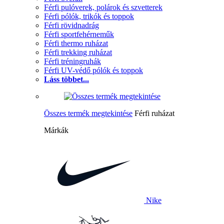
Férfi pulóverek, polárok és szvetterek
Férfi pólók, trikók és toppok
Férfi rövidnadrág
Férfi sportfehérneműk
Férfi thermo ruházat
Férfi trekking ruházat
Férfi tréningruhák
Férfi UV-védő pólók és toppok
Láss többet...
Összes termék megtekintése
Férfi ruházat
Márkák
Nike