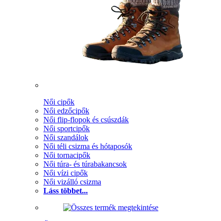
Női cipők
Női edzőcipők
Női flip-flopok és csúszdák
Női sportcipők
Női szandálok
Női téli csizma és hótaposók
Női tornacipők
Női túra- és túrabakancsok
Női vízi cipők
Női vizálló csizma
Láss többet...