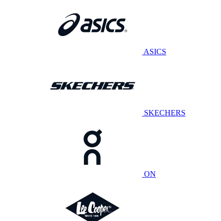
ASICS
SKECHERS
ON