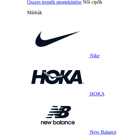
Összes termék megtekintése
Női cipők
Márkák
Nike
HOKA
New Balance