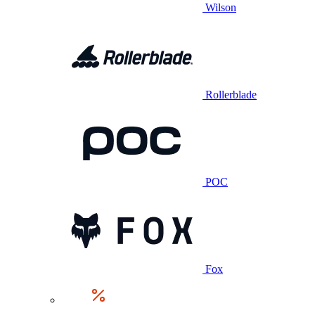
Wilson
Rollerblade
POC
Fox