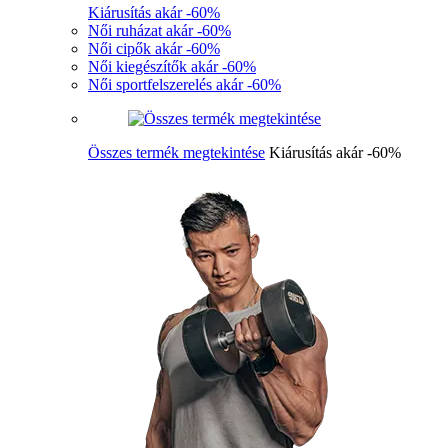
Kiárusítás akár -60%
Női ruházat akár -60%
Női cipők akár -60%
Női kiegészítők akár -60%
Női sportfelszerelés akár -60%
Összes termék megtekintése
Kiárusítás akár -60%