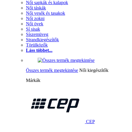
Női sapkák és kalapok
Női táskák
Női vesék és tasakok
Női zokni
Női övek
Sí sisak
Síszemüveg
Strandkiegészítők
Törülközők
Láss többet...
Összes termék megtekintése
Női kiegészítők
Márkák
CEP