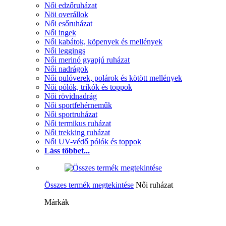
Női edzőruházat
Nöi overállok
Női esőruházat
Női ingek
Női kabátok, köpenyek és mellények
Női leggings
Női merinó gyapjú ruházat
Női nadrágok
Női pulóverek, polárok és kötött mellények
Női pólók, trikók és toppok
Női rövidnadrág
Női sportfehérneműk
Női sportruházat
Női termikus ruházat
Női trekking ruházat
Női UV-védő pólók és toppok
Láss többet...
Összes termék megtekintése
Női ruházat
Márkák