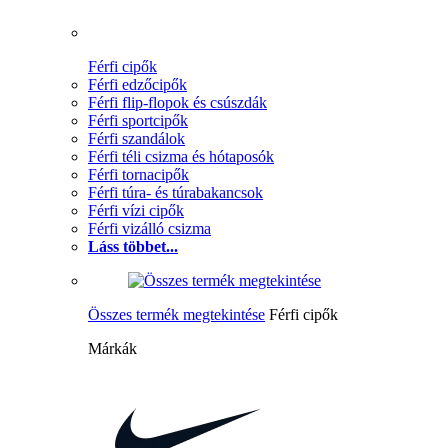
Férfi cipők
Férfi edzőcipők
Férfi flip-flopok és csúszdák
Férfi sportcipők
Férfi szandálok
Férfi téli csizma és hótaposók
Férfi tornacipők
Férfi túra- és túrabakancsok
Férfi vízi cipők
Férfi vizálló csizma
Láss többet...
Összes termék megtekintése
Férfi cipők
Márkák