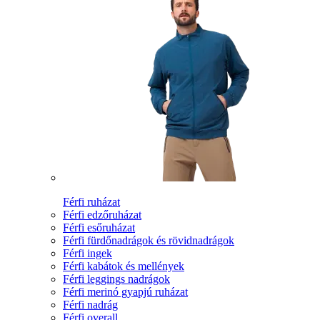
Férfi ruházat
Férfi edzőruházat
Férfi esőruházat
Férfi fürdőnadrágok és rövidnadrágok
Férfi ingek
Férfi kabátok és mellények
Férfi leggings nadrágok
Férfi merinó gyapjú ruházat
Férfi nadrág
Férfi overall