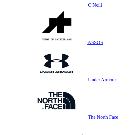
O'Neill
ASSOS
Under Armour
The North Face