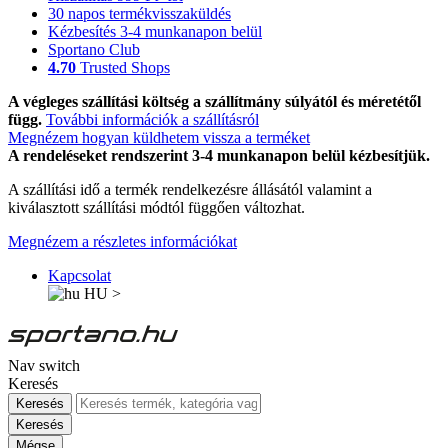
30 napos termékvisszaküldés
Kézbesítés 3-4 munkanapon belül
Sportano Club
4.70
Trusted Shops
A végleges szállítási költség a szállítmány súlyától és méretétől
függ.
További információk a szállításról
Megnézem hogyan küldhetem vissza a terméket
A rendeléseket rendszerint 3-4 munkanapon belül kézbesítjük.
A szállítási idő a termék rendelkezésre állásától valamint a
kiválasztott szállítási módtól függően változhat.
Megnézem a részletes információkat
Kapcsolat
HU
>
Nav switch
Keresés
Keresés
Keresés
Mégse