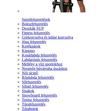
Sportfelszerelések
Bokszfelszerelés
Deszkák SUP
Fitness felszerelés
Görkorcsolya és inline korcsolya
Jóga felszerelés
Kerékpárok
Kimono
Kosárlabda felszerelés
Labdarúgás felszerelés
Mellény a vízi sportokhoz
Neoprén búvárruha úszáshoz
Női sícipő
Röplabda felszerelés
Sífelszerelés
Sífutó felszerelés
Sisakok
Snowboard felszerelés
Tenisz felszerelés
Túrafelszerelés
Túrabotok