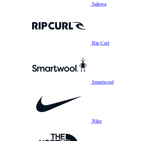
Salewa
Rip Curl
Smartwool
Nike