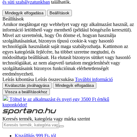
és süti szabályzatunkban
találhatók.
Mindegyik elfogadása
Beállítások
Beállítások
Amikor meglátogat egy webhelyet vagy egy alkalmazást használ, az
információ letölthető vagy menthető (például böngészőn keresztül).
Mivel azt szeretnénk, hogy Ön döntse el, hogyan használja
szolgáltatásainkat, bizonyos típusú cookie-k vagy hasonló
technológiák használatát saját maga szabályozhatja. Kattintson az
egyes kategóriák fejlécére, ha többet szeretne megtudni, és
módosíthatja beállításait. Ha elutasít bizonyos sütiket vagy hasonló
technológiákat, az nem alapvető tartalom megjelenítését vagy
szolgáltatásaink bizonyos funkcióinak elérhetetlenségét
eredményezheti.
Leírás kibontása
Leírás összecsukása
További információ
Kiválasztás jóváhagyása
Mindegyik elfogadása
Vissza a beállításokhoz
Töltsd le az alkalmazást és nyerj egy 3500 Ft értékű
kuponkódot!
Keresés termék, kategória vagy márka szerint
Kiszállítás 999 Ft- tól