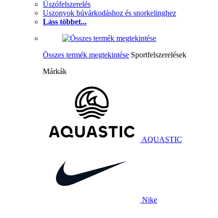
Úszófelszerelés
Uszonyok búvárkodáshoz és snorkelinghez
Láss többet...
Összes termék megtekintése
Sportfelszerelések
Márkák
AQUASTIC
Nike