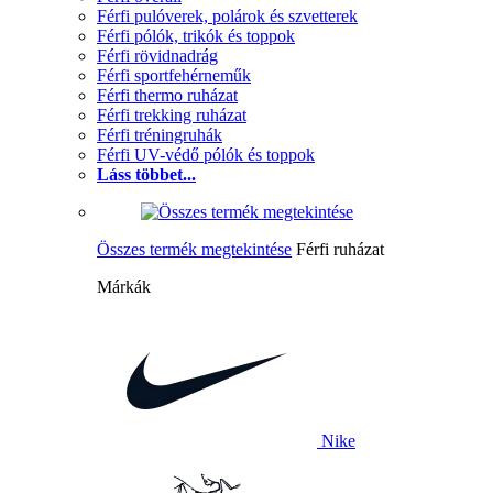
Férfi pulóverek, polárok és szvetterek
Férfi pólók, trikók és toppok
Férfi rövidnadrág
Férfi sportfehérneműk
Férfi thermo ruházat
Férfi trekking ruházat
Férfi tréningruhák
Férfi UV-védő pólók és toppok
Láss többet...
Összes termék megtekintése
Férfi ruházat
Márkák
Nike