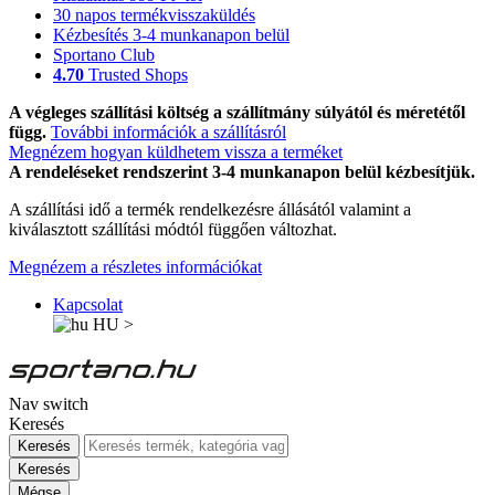
30 napos termékvisszaküldés
Kézbesítés 3-4 munkanapon belül
Sportano Club
4.70
Trusted Shops
A végleges szállítási költség a szállítmány súlyától és méretétől
függ.
További információk a szállításról
Megnézem hogyan küldhetem vissza a terméket
A rendeléseket rendszerint 3-4 munkanapon belül kézbesítjük.
A szállítási idő a termék rendelkezésre állásától valamint a
kiválasztott szállítási módtól függően változhat.
Megnézem a részletes információkat
Kapcsolat
HU
>
Nav switch
Keresés
Keresés
Keresés
Mégse