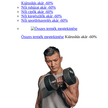
Kiárusítás akár -60%
Női ruházat akár -60%
Női cipők akár -60%
Női kiegészítők akár -60%
Női sportfelszerelés akár -60%
Összes termék megtekintése
Kiárusítás akár -60%