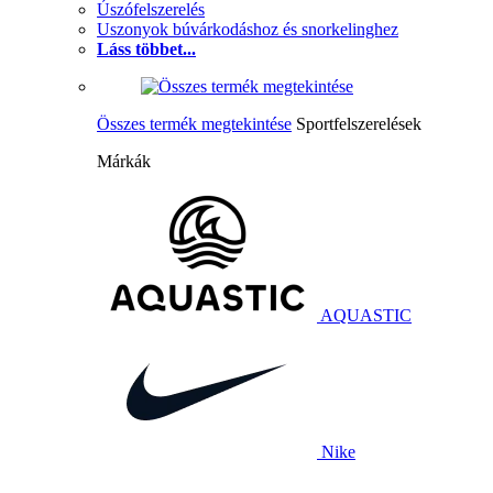
Úszófelszerelés
Uszonyok búvárkodáshoz és snorkelinghez
Láss többet...
Összes termék megtekintése
Sportfelszerelések
Márkák
AQUASTIC
Nike