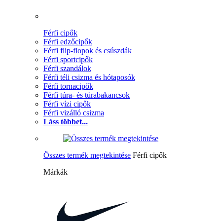
Férfi cipők
Férfi edzőcipők
Férfi flip-flopok és csúszdák
Férfi sportcipők
Férfi szandálok
Férfi téli csizma és hótaposók
Férfi tornacipők
Férfi túra- és túrabakancsok
Férfi vízi cipők
Férfi vizálló csizma
Láss többet...
Összes termék megtekintése
Férfi cipők
Márkák