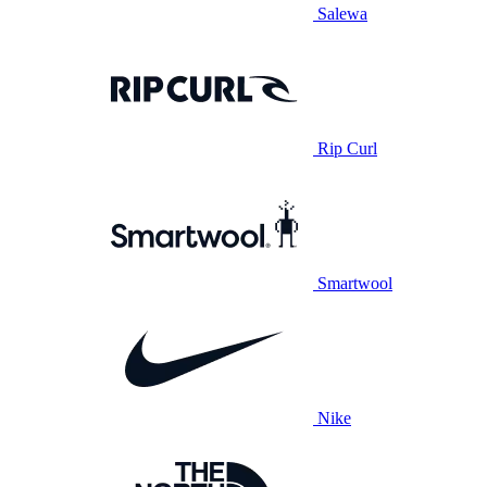
Salewa
Rip Curl
Smartwool
Nike