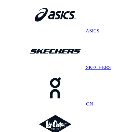
ASICS
SKECHERS
ON