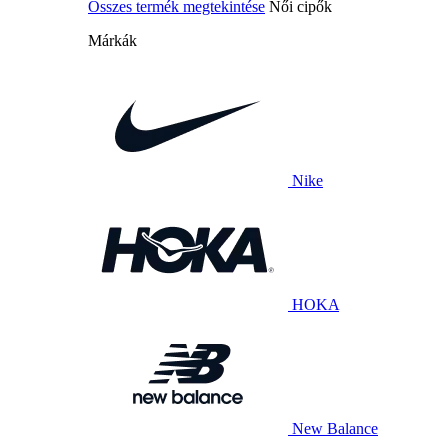
Összes termék megtekintése
Női cipők
Márkák
Nike
HOKA
New Balance