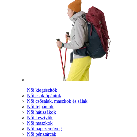
Női kiegészítők
Női csuklópántok
Női csősálak, maszkok és sálak
Női fejpántok
Női hátizsákok
Női kesztyűk
Női maszkok
Női napszemüveg
Női pénztárcák