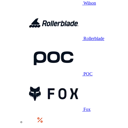
Wilson
Rollerblade
POC
Fox