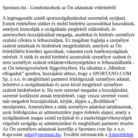
Sportano.hu - Gondoskodunk az Ön adatainak védelméről
A legmagasabb szintű sportszolgáltatásokat szeretnénk nyújtani.
Ennek érdekében sütiket és mobil hirdetési azonosítókat használunk,
amelyek biztosítják a szolgáltatás megfelelő működését, és
amennyiben hozzájárulását megadja, analitikai és hirdetés személyre
szabási célokra is felhasználjuk. Ez magában foglalja a személyre
szabott tartalmak és hirdetések megjelenítését, amelyek az Ön
érdeklődési köreihez igazodnak, valamint ezek hatékonyságának
mérését. A sütik és mobil hirdetési azonosítók személyre szabott és
nem személyre szabott reklámtevékenységekhez is felhasználhatók -
az Ön beleegyezésének függvényében. Ha rákattint a „Mindent
elfogadok” gombra, hozzájárul ahhoz, hogy a SPORTANO.COM
Sp. z o.o. és megbízható partnerei feldolgozzák személyes adatait,
beleértve a szolgáltatásban és azon kívül megjelenő személyre
szabott hirdetéseket is. Ha nem szeretné megadni a hozzájárulást,
szeretné korlátozni annak terjedelmét, vagy vissza szeretné vonni
már megadott hozzájárulását, kérjük, lépjen a „Beállítások”
menüpontra. Amennyiben a sütik személyes adatokat tartalmaznak,
azok feldolgozása az adminisztrátor jogos érdekén alapul, amely a
szolgáltatások magas szintű nyújtását és a marketingtevékenységek
végzését szolgálja az adminisztrátor és megbízható partnerei részére.
Az Ön személyes adatainak kezelője a Sportano.com Sp. z o.o.
Kapcsolat:
gdpr@sportano.hu
. További információk a
Adatvédelmi