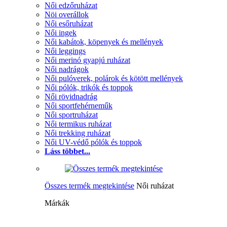
Női edzőruházat
Nöi overállok
Női esőruházat
Női ingek
Női kabátok, köpenyek és mellények
Női leggings
Női merinó gyapjú ruházat
Női nadrágok
Női pulóverek, polárok és kötött mellények
Női pólók, trikók és toppok
Női rövidnadrág
Női sportfehérneműk
Női sportruházat
Női termikus ruházat
Női trekking ruházat
Női UV-védő pólók és toppok
Láss többet...
Összes termék megtekintése
Női ruházat
Márkák