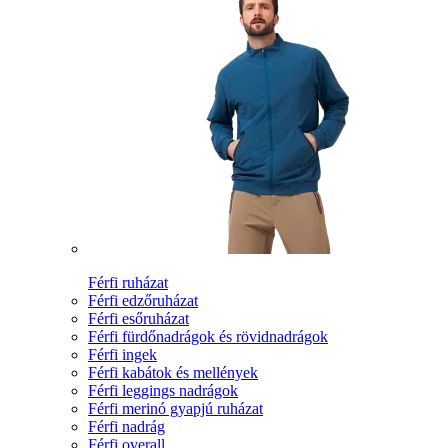
Férfi ruházat
Férfi edzőruházat
Férfi esőruházat
Férfi fürdőnadrágok és rövidnadrágok
Férfi ingek
Férfi kabátok és mellények
Férfi leggings nadrágok
Férfi merinó gyapjú ruházat
Férfi nadrág
Férfi overall