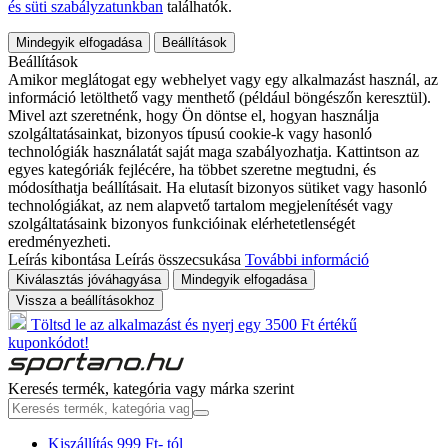
és süti szabályzatunkban
találhatók.
Mindegyik elfogadása
Beállítások
Beállítások
Amikor meglátogat egy webhelyet vagy egy alkalmazást használ, az
információ letölthető vagy menthető (például böngészőn keresztül).
Mivel azt szeretnénk, hogy Ön döntse el, hogyan használja
szolgáltatásainkat, bizonyos típusú cookie-k vagy hasonló
technológiák használatát saját maga szabályozhatja. Kattintson az
egyes kategóriák fejlécére, ha többet szeretne megtudni, és
módosíthatja beállításait. Ha elutasít bizonyos sütiket vagy hasonló
technológiákat, az nem alapvető tartalom megjelenítését vagy
szolgáltatásaink bizonyos funkcióinak elérhetetlenségét
eredményezheti.
Leírás kibontása
Leírás összecsukása
További információ
Kiválasztás jóváhagyása
Mindegyik elfogadása
Vissza a beállításokhoz
Töltsd le az alkalmazást és nyerj egy 3500 Ft értékű
kuponkódot!
Keresés termék, kategória vagy márka szerint
Kiszállítás 999 Ft- tól