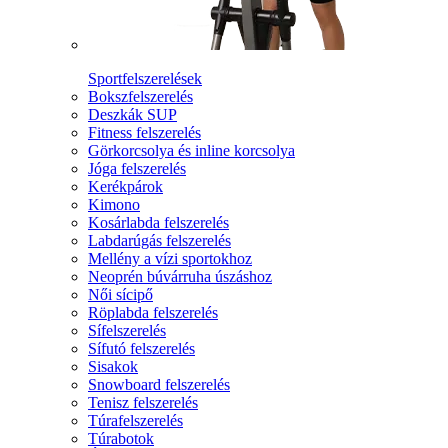
Sportfelszerelések
Bokszfelszerelés
Deszkák SUP
Fitness felszerelés
Görkorcsolya és inline korcsolya
Jóga felszerelés
Kerékpárok
Kimono
Kosárlabda felszerelés
Labdarúgás felszerelés
Mellény a vízi sportokhoz
Neoprén búvárruha úszáshoz
Női sícipő
Röplabda felszerelés
Sífelszerelés
Sífutó felszerelés
Sisakok
Snowboard felszerelés
Tenisz felszerelés
Túrafelszerelés
Túrabotok