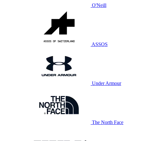
O'Neill
ASSOS
Under Armour
The North Face