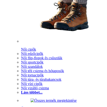
Női cipők
Női edzőcipők
Női flip-flopok és csúszdák
Női sportcipők
Női szandálok
Női téli csizma és hótaposók
Női tornacipők
Női túra- és túrabakancsok
Női vízi cipők
Női vizálló csizma
Láss többet...