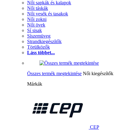
Női sapkák és kalapok
Női táskák
Női vesék és tasakok
Női zokni
Női övek
Sí sisak
Síszemüveg
Strandkiegészítők
Törülközők
Láss többet...
Összes termék megtekintése
Női kiegészítők
Márkák
CEP