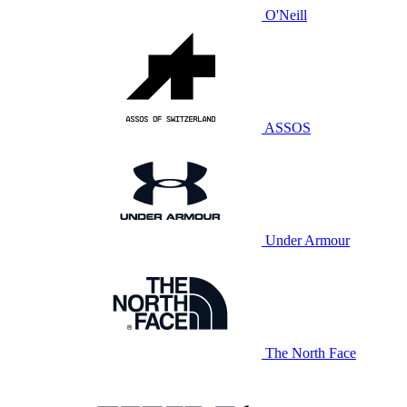
O'Neill
ASSOS
Under Armour
The North Face