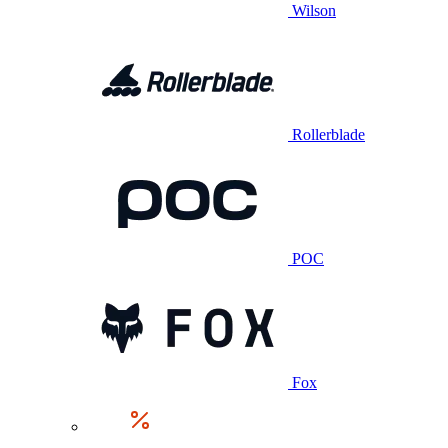
Wilson
Rollerblade
POC
Fox