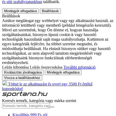
és süti szabályzatunkban
találhatók.
Mindegyik elfogadása
Beállítások
Beállítások
Amikor meglátogat egy webhelyet vagy egy alkalmazást használ, az
információ letölthető vagy menthető (például böngészőn keresztül).
Mivel azt szeretnénk, hogy Ön döntse el, hogyan használja
szolgáltatásainkat, bizonyos típusú cookie-k vagy hasonló
technológiák használatát saját maga szabályozhatja. Kattintson az
egyes kategóriák fejlécére, ha többet szeretne megtudni, és
módosíthatja beállításait. Ha elutasít bizonyos sütiket vagy hasonló
technológiákat, az nem alapvető tartalom megjelenítését vagy
szolgáltatásaink bizonyos funkcióinak elérhetetlenségét
eredményezheti.
Leírás kibontása
Leírás összecsukása
További információ
Kiválasztás jóváhagyása
Mindegyik elfogadása
Vissza a beállításokhoz
Töltsd le az alkalmazást és nyerj egy 3500 Ft értékű
kuponkódot!
Keresés termék, kategória vagy márka szerint
Kiszállítás 999 Ft- tól