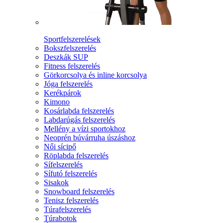
Sportfelszerelések
Bokszfelszerelés
Deszkák SUP
Fitness felszerelés
Görkorcsolya és inline korcsolya
Jóga felszerelés
Kerékpárok
Kimono
Kosárlabda felszerelés
Labdarúgás felszerelés
Mellény a vízi sportokhoz
Neoprén búvárruha úszáshoz
Női sícipő
Röplabda felszerelés
Sífelszerelés
Sífutó felszerelés
Sisakok
Snowboard felszerelés
Tenisz felszerelés
Túrafelszerelés
Túrabotok