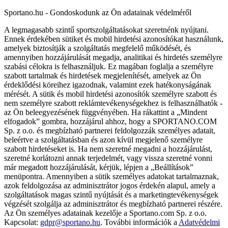
Sportano.hu - Gondoskodunk az Ön adatainak védelméről
A legmagasabb szintű sportszolgáltatásokat szeretnénk nyújtani.
Ennek érdekében sütiket és mobil hirdetési azonosítókat használunk,
amelyek biztosítják a szolgáltatás megfelelő működését, és
amennyiben hozzájárulását megadja, analitikai és hirdetés személyre
szabási célokra is felhasználjuk. Ez magában foglalja a személyre
szabott tartalmak és hirdetések megjelenítését, amelyek az Ön
érdeklődési köreihez igazodnak, valamint ezek hatékonyságának
mérését. A sütik és mobil hirdetési azonosítók személyre szabott és
nem személyre szabott reklámtevékenységekhez is felhasználhatók -
az Ön beleegyezésének függvényében. Ha rákattint a „Mindent
elfogadok” gombra, hozzájárul ahhoz, hogy a SPORTANO.COM
Sp. z o.o. és megbízható partnerei feldolgozzák személyes adatait,
beleértve a szolgáltatásban és azon kívül megjelenő személyre
szabott hirdetéseket is. Ha nem szeretné megadni a hozzájárulást,
szeretné korlátozni annak terjedelmét, vagy vissza szeretné vonni
már megadott hozzájárulását, kérjük, lépjen a „Beállítások”
menüpontra. Amennyiben a sütik személyes adatokat tartalmaznak,
azok feldolgozása az adminisztrátor jogos érdekén alapul, amely a
szolgáltatások magas szintű nyújtását és a marketingtevékenységek
végzését szolgálja az adminisztrátor és megbízható partnerei részére.
Az Ön személyes adatainak kezelője a Sportano.com Sp. z o.o.
Kapcsolat:
gdpr@sportano.hu
. További információk a
Adatvédelmi