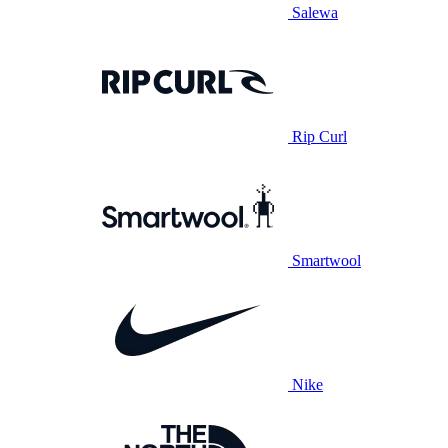
Salewa
Rip Curl
Smartwool
Nike