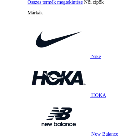
Összes termék megtekintése
Női cipők
Márkák
Nike
HOKA
New Balance