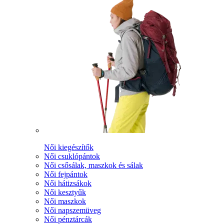
Női kiegészítők
Női csuklópántok
Női csősálak, maszkok és sálak
Női fejpántok
Női hátizsákok
Női kesztyűk
Női maszkok
Női napszemüveg
Női pénztárcák