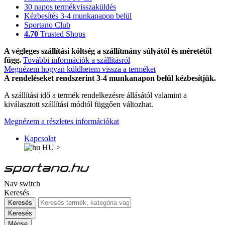
30 napos termékvisszaküldés
Kézbesítés 3-4 munkanapon belül
Sportano Club
4.70
Trusted Shops
A végleges szállítási költség a szállítmány súlyától és méretétől
függ.
További információk a szállításról
Megnézem hogyan küldhetem vissza a terméket
A rendeléseket rendszerint 3-4 munkanapon belül kézbesítjük.
A szállítási idő a termék rendelkezésre állásától valamint a
kiválasztott szállítási módtól függően változhat.
Megnézem a részletes információkat
Kapcsolat
HU
>
Nav switch
Keresés
Keresés
Keresés
Mégse