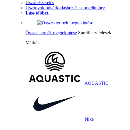
Úszófelszerelés
Uszonyok búvárkodáshoz és snorkelinghez
Láss többet...
Összes termék megtekintése
Sportfelszerelések
Márkák
AQUASTIC
Nike