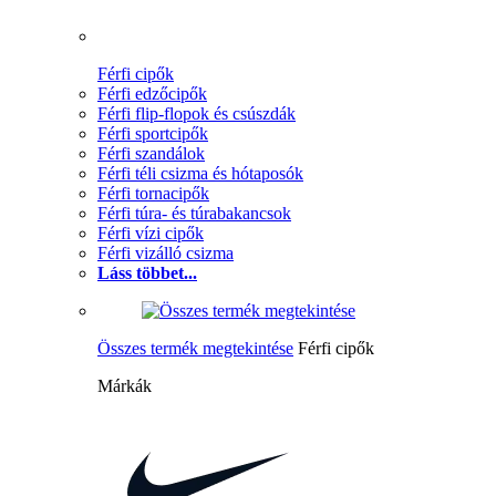
Férfi cipők
Férfi edzőcipők
Férfi flip-flopok és csúszdák
Férfi sportcipők
Férfi szandálok
Férfi téli csizma és hótaposók
Férfi tornacipők
Férfi túra- és túrabakancsok
Férfi vízi cipők
Férfi vizálló csizma
Láss többet...
Összes termék megtekintése
Férfi cipők
Márkák