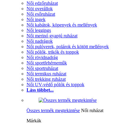
Női edzőruházat
Nöi overállok
Női esőruházat
Női ingek
Női kabátok, köpenyek és mellények
Női leggings
Női merinó gyapjú ruházat
Női nadrágok
Női pulóverek, polárok és kötött mellények
Női pólók, trikók és toppok
Női rövidnadrág
Női sportfehérneműk
Női sportruházat
Női termikus ruházat
Női trekking ruházat
Női UV-védő pólók és toppok
Láss többet...
Összes termék megtekintése
Női ruházat
Márkák