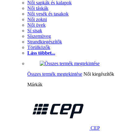
Női sapkák és kalapok
Női táskák
Női vesék és tasakok
Női zokni
Női övek
Sí sisak
Síszemüveg
Strandkiegészítők
Törülközők
Láss többet...
Összes termék megtekintése
Női kiegészítők
Márkák
CEP