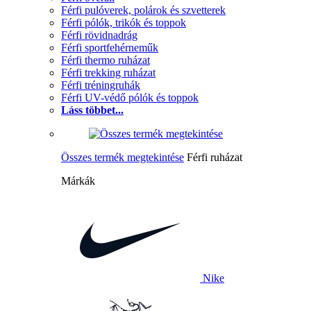
Férfi pulóverek, polárok és szvetterek
Férfi pólók, trikók és toppok
Férfi rövidnadrág
Férfi sportfehérneműk
Férfi thermo ruházat
Férfi trekking ruházat
Férfi tréningruhák
Férfi UV-védő pólók és toppok
Láss többet...
Összes termék megtekintése
Férfi ruházat
Márkák
Nike