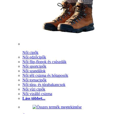
Női cipők
Női edzőcipők
Női flip-flopok és csúszdák
Női sportcipők
Női szandálok
Női téli csizma és hótaposók
Női tornacipők
Női túra- és túrabakancsok
Női vízi cipők
Női vizálló csizma
Láss többet...