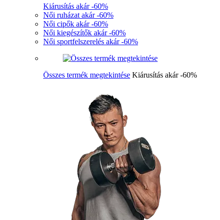
Kiárusítás akár -60%
Női ruházat akár -60%
Női cipők akár -60%
Női kiegészítők akár -60%
Női sportfelszerelés akár -60%
Összes termék megtekintése
Kiárusítás akár -60%