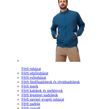
Férfi ruházat
Férfi edzőruházat
Férfi esőruházat
Férfi fürdőnadrágok és rövidnadrágok
Férfi ingek
Férfi kabátok és mellények
Férfi leggings nadrágok
Férfi merinó gyapjú ruházat
Férfi nadrág
Férfi overall