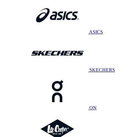
ASICS
SKECHERS
ON