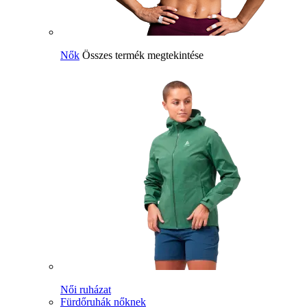
Nők
Összes termék megtekintése
Női ruházat
Fürdőruhák nőknek