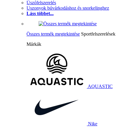
Úszófelszerelés
Uszonyok búvárkodáshoz és snorkelinghez
Láss többet...
Összes termék megtekintése
Sportfelszerelések
Márkák
AQUASTIC
Nike