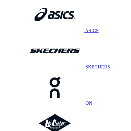
ASICS
SKECHERS
ON