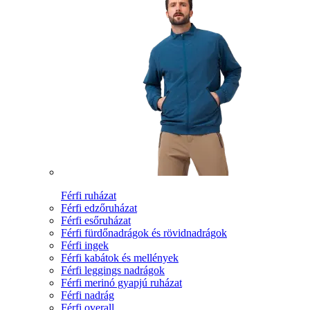
Férfi ruházat
Férfi edzőruházat
Férfi esőruházat
Férfi fürdőnadrágok és rövidnadrágok
Férfi ingek
Férfi kabátok és mellények
Férfi leggings nadrágok
Férfi merinó gyapjú ruházat
Férfi nadrág
Férfi overall