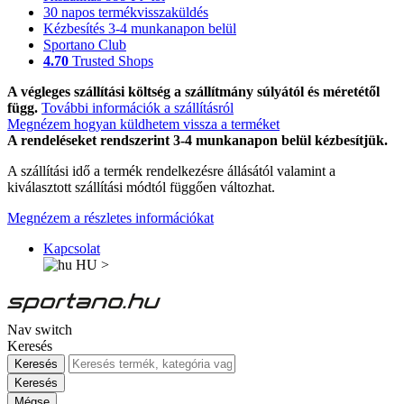
30 napos termékvisszaküldés
Kézbesítés 3-4 munkanapon belül
Sportano Club
4.70
Trusted Shops
A végleges szállítási költség a szállítmány súlyától és méretétől
függ.
További információk a szállításról
Megnézem hogyan küldhetem vissza a terméket
A rendeléseket rendszerint 3-4 munkanapon belül kézbesítjük.
A szállítási idő a termék rendelkezésre állásától valamint a
kiválasztott szállítási módtól függően változhat.
Megnézem a részletes információkat
Kapcsolat
HU
>
Nav switch
Keresés
Keresés
Keresés
Mégse