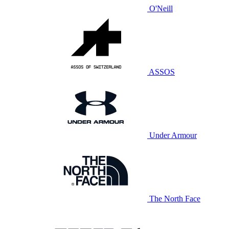
O'Neill
ASSOS
Under Armour
The North Face