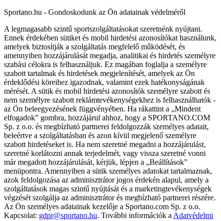
Sportano.hu - Gondoskodunk az Ön adatainak védelméről
A legmagasabb szintű sportszolgáltatásokat szeretnénk nyújtani.
Ennek érdekében sütiket és mobil hirdetési azonosítókat használunk,
amelyek biztosítják a szolgáltatás megfelelő működését, és
amennyiben hozzájárulását megadja, analitikai és hirdetés személyre
szabási célokra is felhasználjuk. Ez magában foglalja a személyre
szabott tartalmak és hirdetések megjelenítését, amelyek az Ön
érdeklődési köreihez igazodnak, valamint ezek hatékonyságának
mérését. A sütik és mobil hirdetési azonosítók személyre szabott és
nem személyre szabott reklámtevékenységekhez is felhasználhatók -
az Ön beleegyezésének függvényében. Ha rákattint a „Mindent
elfogadok” gombra, hozzájárul ahhoz, hogy a SPORTANO.COM
Sp. z o.o. és megbízható partnerei feldolgozzák személyes adatait,
beleértve a szolgáltatásban és azon kívül megjelenő személyre
szabott hirdetéseket is. Ha nem szeretné megadni a hozzájárulást,
szeretné korlátozni annak terjedelmét, vagy vissza szeretné vonni
már megadott hozzájárulását, kérjük, lépjen a „Beállítások”
menüpontra. Amennyiben a sütik személyes adatokat tartalmaznak,
azok feldolgozása az adminisztrátor jogos érdekén alapul, amely a
szolgáltatások magas szintű nyújtását és a marketingtevékenységek
végzését szolgálja az adminisztrátor és megbízható partnerei részére.
Az Ön személyes adatainak kezelője a Sportano.com Sp. z o.o.
Kapcsolat:
gdpr@sportano.hu
. További információk a
Adatvédelmi