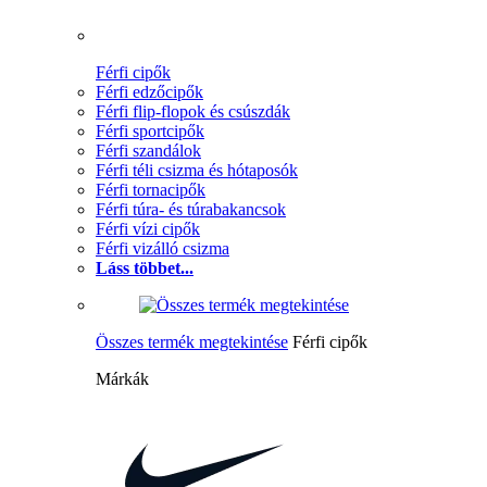
Férfi cipők
Férfi edzőcipők
Férfi flip-flopok és csúszdák
Férfi sportcipők
Férfi szandálok
Férfi téli csizma és hótaposók
Férfi tornacipők
Férfi túra- és túrabakancsok
Férfi vízi cipők
Férfi vizálló csizma
Láss többet...
Összes termék megtekintése
Férfi cipők
Márkák