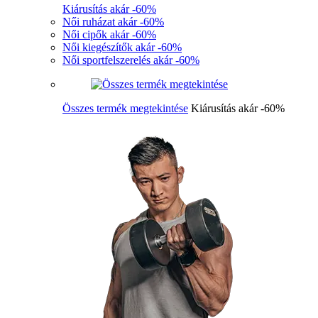
Kiárusítás akár -60%
Női ruházat akár -60%
Női cipők akár -60%
Női kiegészítők akár -60%
Női sportfelszerelés akár -60%
Összes termék megtekintése
Kiárusítás akár -60%