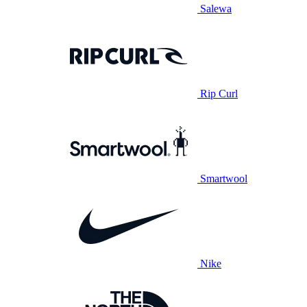
Salewa
Rip Curl
Smartwool
Nike