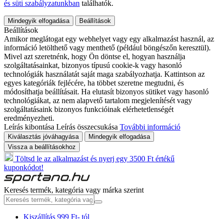
és süti szabályzatunkban
találhatók.
Mindegyik elfogadása
Beállítások
Beállítások
Amikor meglátogat egy webhelyet vagy egy alkalmazást használ, az
információ letölthető vagy menthető (például böngészőn keresztül).
Mivel azt szeretnénk, hogy Ön döntse el, hogyan használja
szolgáltatásainkat, bizonyos típusú cookie-k vagy hasonló
technológiák használatát saját maga szabályozhatja. Kattintson az
egyes kategóriák fejlécére, ha többet szeretne megtudni, és
módosíthatja beállításait. Ha elutasít bizonyos sütiket vagy hasonló
technológiákat, az nem alapvető tartalom megjelenítését vagy
szolgáltatásaink bizonyos funkcióinak elérhetetlenségét
eredményezheti.
Leírás kibontása
Leírás összecsukása
További információ
Kiválasztás jóváhagyása
Mindegyik elfogadása
Vissza a beállításokhoz
Töltsd le az alkalmazást és nyerj egy 3500 Ft értékű
kuponkódot!
Keresés termék, kategória vagy márka szerint
Kiszállítás 999 Ft- tól