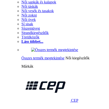
Női sapkák és kalapok
Női táskák
Női vesék és tasakok
Női zokni
Női övek
Sí sisak
Síszemüveg
Strandkiegészítők
Törülközők
Láss többet...
Összes termék megtekintése
Női kiegészítők
Márkák
CEP