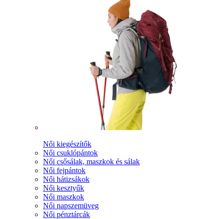
Női kiegészítők
Női csuklópántok
Női csősálak, maszkok és sálak
Női fejpántok
Női hátizsákok
Női kesztyűk
Női maszkok
Női napszemüveg
Női pénztárcák