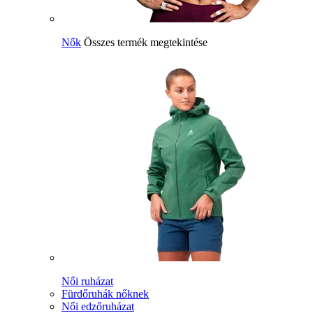
Nők
Összes termék megtekintése
Női ruházat
Fürdőruhák nőknek
Női edzőruházat