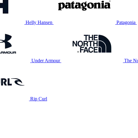
Helly Hansen
Patagonia
Under Armour
The No
Rip Curl