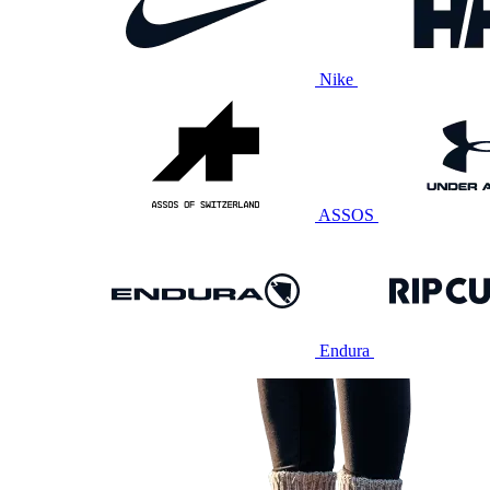
Nike
ASSOS
Endura