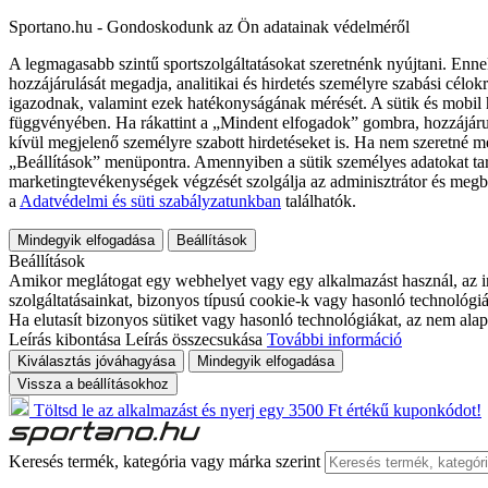
Sportano.hu - Gondoskodunk az Ön adatainak védelméről
A legmagasabb szintű sportszolgáltatásokat szeretnénk nyújtani. Enne
hozzájárulását megadja, analitikai és hirdetés személyre szabási célok
igazodnak, valamint ezek hatékonyságának mérését. A sütik és mobil 
függvényében. Ha rákattint a „Mindent elfogadok” gombra, hozzájáru
kívül megjelenő személyre szabott hirdetéseket is. Ha nem szeretné me
„Beállítások” menüpontra. Amennyiben a sütik személyes adatokat tart
marketingtevékenységek végzését szolgálja az adminisztrátor és megb
a
Adatvédelmi és süti szabályzatunkban
találhatók.
Mindegyik elfogadása
Beállítások
Beállítások
Amikor meglátogat egy webhelyet vagy egy alkalmazást használ, az in
szolgáltatásainkat, bizonyos típusú cookie-k vagy hasonló technológiák
Ha elutasít bizonyos sütiket vagy hasonló technológiákat, az nem alap
Leírás kibontása
Leírás összecsukása
További információ
Kiválasztás jóváhagyása
Mindegyik elfogadása
Vissza a beállításokhoz
Töltsd le az alkalmazást és nyerj egy 3500 Ft értékű kuponkódot!
Keresés termék, kategória vagy márka szerint