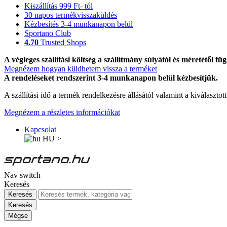
Kiszállítás 999 Ft- tól
30 napos termékvisszaküldés
Kézbesítés 3-4 munkanapon belül
Sportano Club
4.70
Trusted Shops
A végleges szállítási költség a szállítmány súlyától és méretétől füg
Megnézem hogyan küldhetem vissza a terméket
A rendeléseket rendszerint 3-4 munkanapon belül kézbesítjük.
A szállítási idő a termék rendelkezésre állásától valamint a kiválasztot
Megnézem a részletes információkat
Kapcsolat
HU
>
Nav switch
Keresés
Keresés
Keresés
Mégse