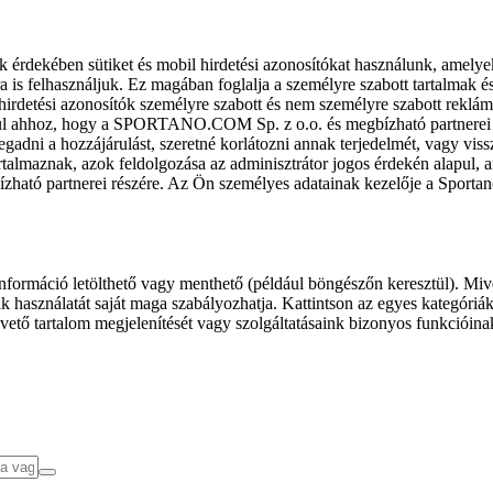
k érdekében sütiket és mobil hirdetési azonosítókat használunk, amelye
ra is felhasználjuk. Ez magában foglalja a személyre szabott tartalmak 
hirdetési azonosítók személyre szabott és nem személyre szabott rekl
l ahhoz, hogy a SPORTANO.COM Sp. z o.o. és megbízható partnerei fel
gadni a hozzájárulást, szeretné korlátozni annak terjedelmét, vagy viss
almaznak, azok feldolgozása az adminisztrátor jogos érdekén alapul, am
ízható partnerei részére. Az Ön személyes adatainak kezelője a Sporta
formáció letölthető vagy menthető (például böngészőn keresztül). Mive
 használatát saját maga szabályozhatja. Kattintson az egyes kategóriák f
vető tartalom megjelenítését vagy szolgáltatásaink bizonyos funkcióina