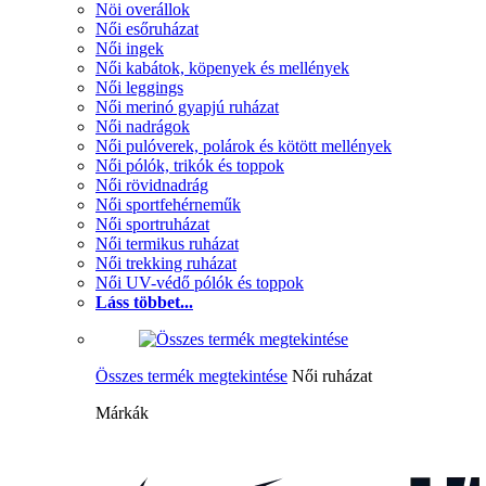
Nöi overállok
Női esőruházat
Női ingek
Női kabátok, köpenyek és mellények
Női leggings
Női merinó gyapjú ruházat
Női nadrágok
Női pulóverek, polárok és kötött mellények
Női pólók, trikók és toppok
Női rövidnadrág
Női sportfehérneműk
Női sportruházat
Női termikus ruházat
Női trekking ruházat
Női UV-védő pólók és toppok
Láss többet...
Összes termék megtekintése
Női ruházat
Márkák