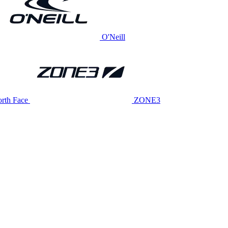
O'Neill
rth Face
ZONE3