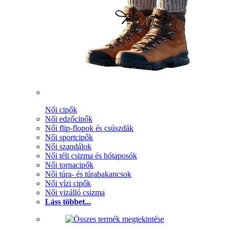
Női cipők
Női edzőcipők
Női flip-flopok és csúszdák
Női sportcipők
Női szandálok
Női téli csizma és hótaposók
Női tornacipők
Női túra- és túrabakancsok
Női vízi cipők
Női vizálló csizma
Láss többet...