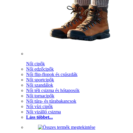
Női cipők
Női edzőcipők
Női flip-flopok és csúszdák
Női sportcipők
Női szandálok
Női téli csizma és hótaposók
Női tornacipők
Női túra- és túrabakancsok
Női vízi cipők
Női vizálló csizma
Láss többet...