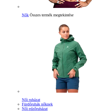
Nők
Összes termék megtekintése
Női ruházat
Fürdőruhák nőknek
Női edzőruházat