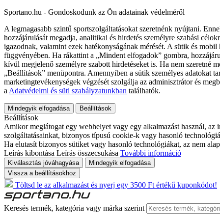
Sportano.hu - Gondoskodunk az Ön adatainak védelméről
A legmagasabb szintű sportszolgáltatásokat szeretnénk nyújtani. Enne
hozzájárulását megadja, analitikai és hirdetés személyre szabási célok
igazodnak, valamint ezek hatékonyságának mérését. A sütik és mobil 
függvényében. Ha rákattint a „Mindent elfogadok” gombra, hozzájáru
kívül megjelenő személyre szabott hirdetéseket is. Ha nem szeretné me
„Beállítások” menüpontra. Amennyiben a sütik személyes adatokat tart
marketingtevékenységek végzését szolgálja az adminisztrátor és megb
a
Adatvédelmi és süti szabályzatunkban
találhatók.
Mindegyik elfogadása
Beállítások
Beállítások
Amikor meglátogat egy webhelyet vagy egy alkalmazást használ, az in
szolgáltatásainkat, bizonyos típusú cookie-k vagy hasonló technológiák
Ha elutasít bizonyos sütiket vagy hasonló technológiákat, az nem alap
Leírás kibontása
Leírás összecsukása
További információ
Kiválasztás jóváhagyása
Mindegyik elfogadása
Vissza a beállításokhoz
Töltsd le az alkalmazást és nyerj egy 3500 Ft értékű kuponkódot!
Keresés termék, kategória vagy márka szerint