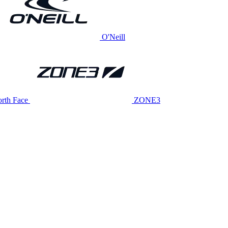
O'Neill
rth Face
ZONE3