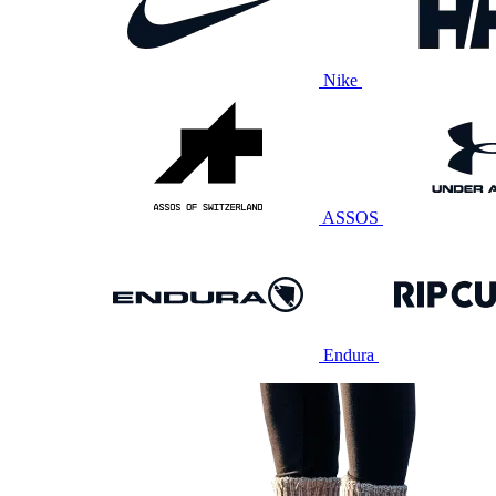
Nike
ASSOS
Endura