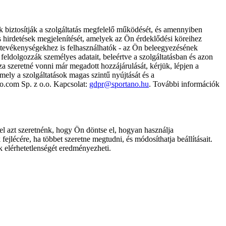
k biztosítják a szolgáltatás megfelelő működését, és amennyiben
és hirdetések megjelenítését, amelyek az Ön érdeklődési köreihez
ámtevékenységekhez is felhasználhatók - az Ön beleegyezésének
dolgozzák személyes adatait, beleértve a szolgáltatásban és azon
za szeretné vonni már megadott hozzájárulását, kérjük, lépjen a
ely a szolgáltatások magas szintű nyújtását és a
no.com Sp. z o.o. Kapcsolat:
gdpr@sportano.hu
. További információk
l azt szeretnénk, hogy Ön döntse el, hogyan használja
ejlécére, ha többet szeretne megtudni, és módosíthatja beállításait.
k elérhetetlenségét eredményezheti.