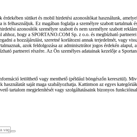
k érdekében sütiket és mobil hirdetési azonosítókat használunk, amelye
ra is felhasználjuk. Ez magában foglalja a személyre szabott tartalmak 
hirdetési azonosítók személyre szabott és nem személyre szabott rekl
l ahhoz, hogy a SPORTANO.COM Sp. z o.o. és megbízható partnerei fel
gadni a hozzájárulást, szeretné korlátozni annak terjedelmét, vagy viss
almaznak, azok feldolgozása az adminisztrátor jogos érdekén alapul, am
ízható partnerei részére. Az Ön személyes adatainak kezelője a Sporta
formáció letölthető vagy menthető (például böngészőn keresztül). Mive
 használatát saját maga szabályozhatja. Kattintson az egyes kategóriák f
vető tartalom megjelenítését vagy szolgáltatásaink bizonyos funkcióina