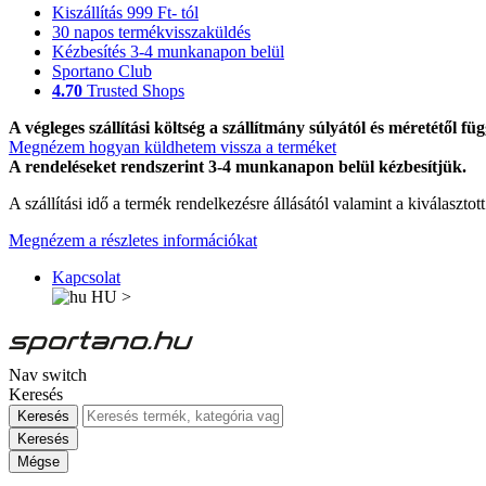
Kiszállítás 999 Ft- tól
30 napos termékvisszaküldés
Kézbesítés 3-4 munkanapon belül
Sportano Club
4.70
Trusted Shops
A végleges szállítási költség a szállítmány súlyától és méretétől füg
Megnézem hogyan küldhetem vissza a terméket
A rendeléseket rendszerint 3-4 munkanapon belül kézbesítjük.
A szállítási idő a termék rendelkezésre állásától valamint a kiválasztot
Megnézem a részletes információkat
Kapcsolat
HU
>
Nav switch
Keresés
Keresés
Keresés
Mégse