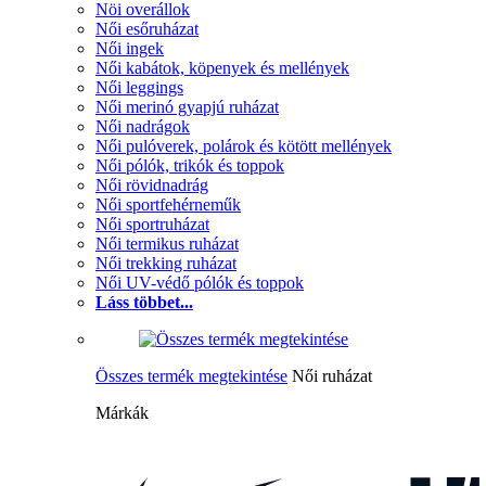
Nöi overállok
Női esőruházat
Női ingek
Női kabátok, köpenyek és mellények
Női leggings
Női merinó gyapjú ruházat
Női nadrágok
Női pulóverek, polárok és kötött mellények
Női pólók, trikók és toppok
Női rövidnadrág
Női sportfehérneműk
Női sportruházat
Női termikus ruházat
Női trekking ruházat
Női UV-védő pólók és toppok
Láss többet...
Összes termék megtekintése
Női ruházat
Márkák