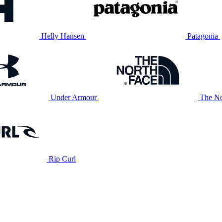
Helly Hansen
Patagonia
Under Armour
The No
Rip Curl