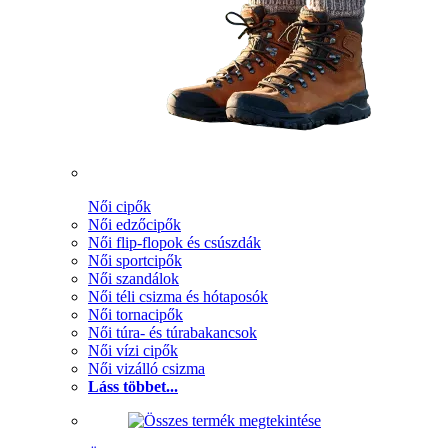
Női cipők
Női edzőcipők
Női flip-flopok és csúszdák
Női sportcipők
Női szandálok
Női téli csizma és hótaposók
Női tornacipők
Női túra- és túrabakancsok
Női vízi cipők
Női vizálló csizma
Láss többet...