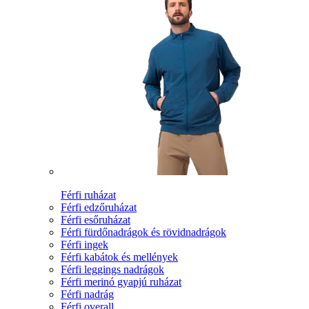
Férfi ruházat
Férfi edzőruházat
Férfi esőruházat
Férfi fürdőnadrágok és rövidnadrágok
Férfi ingek
Férfi kabátok és mellények
Férfi leggings nadrágok
Férfi merinó gyapjú ruházat
Férfi nadrág
Férfi overall