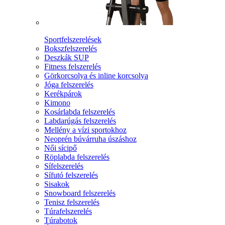
Sportfelszerelések
Bokszfelszerelés
Deszkák SUP
Fitness felszerelés
Görkorcsolya és inline korcsolya
Jóga felszerelés
Kerékpárok
Kimono
Kosárlabda felszerelés
Labdarúgás felszerelés
Mellény a vízi sportokhoz
Neoprén búvárruha úszáshoz
Női sícipő
Röplabda felszerelés
Sífelszerelés
Sífutó felszerelés
Sisakok
Snowboard felszerelés
Tenisz felszerelés
Túrafelszerelés
Túrabotok