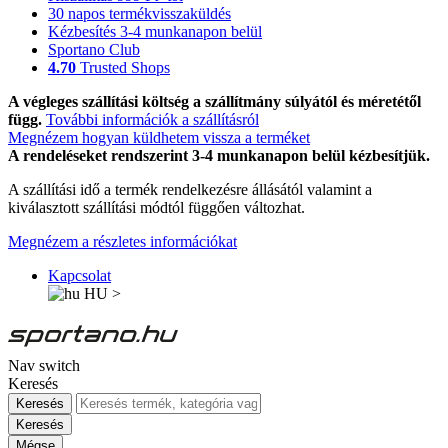
30 napos termékvisszaküldés
Kézbesítés 3-4 munkanapon belül
Sportano Club
4.70
Trusted Shops
A végleges szállítási költség a szállítmány súlyától és méretétől
függ.
További információk a szállításról
Megnézem hogyan küldhetem vissza a terméket
A rendeléseket rendszerint 3-4 munkanapon belül kézbesítjük.
A szállítási idő a termék rendelkezésre állásától valamint a
kiválasztott szállítási módtól függően változhat.
Megnézem a részletes információkat
Kapcsolat
HU
>
Nav switch
Keresés
Keresés
Keresés
Mégse