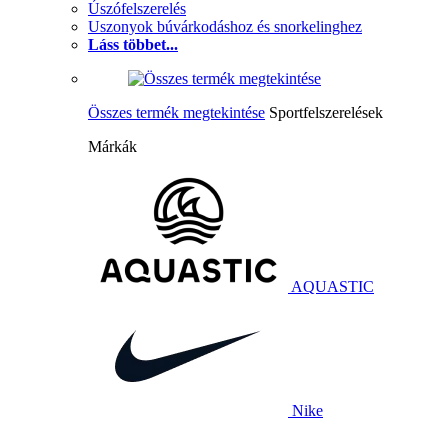
Úszófelszerelés
Uszonyok búvárkodáshoz és snorkelinghez
Láss többet...
Összes termék megtekintése
Sportfelszerelések
Márkák
AQUASTIC
Nike