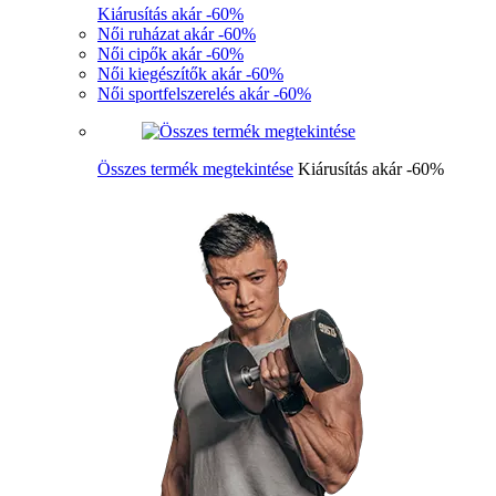
Kiárusítás akár -60%
Női ruházat akár -60%
Női cipők akár -60%
Női kiegészítők akár -60%
Női sportfelszerelés akár -60%
Összes termék megtekintése
Kiárusítás akár -60%