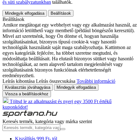
és süti szabályzatunkban
találhatók.
Mindegyik elfogadása
Beállítások
Beállítások
Amikor meglátogat egy webhelyet vagy egy alkalmazást használ, az
információ letölthető vagy menthető (például böngészőn keresztül).
Mivel azt szeretnénk, hogy Ön döntse el, hogyan használja
szolgáltatásainkat, bizonyos típusú cookie-k vagy hasonló
technológiák használatát saját maga szabályozhatja. Kattintson az
egyes kategóriák fejlécére, ha többet szeretne megtudni, és
módosíthatja beállításait. Ha elutasít bizonyos sütiket vagy hasonló
technológiákat, az nem alapvető tartalom megjelenítését vagy
szolgáltatásaink bizonyos funkcióinak elérhetetlenségét
eredményezheti.
Leírás kibontása
Leírás összecsukása
További információ
Kiválasztás jóváhagyása
Mindegyik elfogadása
Vissza a beállításokhoz
Töltsd le az alkalmazást és nyerj egy 3500 Ft értékű
kuponkódot!
Keresés termék, kategória vagy márka szerint
Kiszállítás 999 Ft- tól