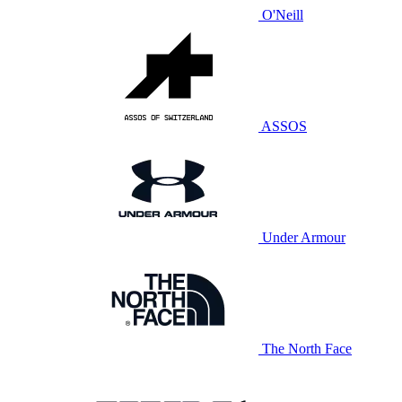
O'Neill
ASSOS
Under Armour
The North Face