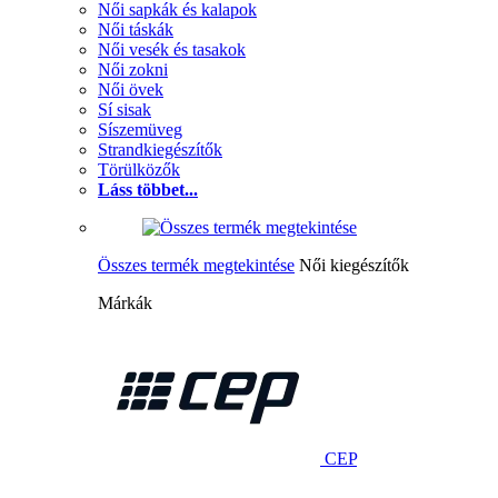
Női sapkák és kalapok
Női táskák
Női vesék és tasakok
Női zokni
Női övek
Sí sisak
Síszemüveg
Strandkiegészítők
Törülközők
Láss többet...
Összes termék megtekintése
Női kiegészítők
Márkák
CEP