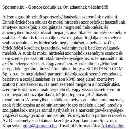
Sportano.hu - Gondoskodunk az Ön adatainak védelméről
A legmagasabb szintű sportszolgáltatásokat szeretnénk nyújtani.
Ennek érdekében sütiket és mobil hirdetési azonosítókat használunk,
amelyek biztosítják a szolgáltatás megfelelő működését, és
amennyiben hozzájárulását megadja, analitikai és hirdetés személyre
szabási célokra is felhasználjuk. Ez magában foglalja a személyre
szabott tartalmak és hirdetések megjelenítését, amelyek az Ön
érdeklődési köreihez igazodnak, valamint ezek hatékonyságának
mérését. A sütik és mobil hirdetési azonosítók személyre szabott és
nem személyre szabott reklámtevékenységekhez is felhasználhatók -
az Ön beleegyezésének függvényében. Ha rákattint a „Mindent
elfogadok” gombra, hozzájárul ahhoz, hogy a SPORTANO.COM
Sp. z o.o. és megbízható partnerei feldolgozzák személyes adatait,
beleértve a szolgáltatásban és azon kívül megjelenő személyre
szabott hirdetéseket is. Ha nem szeretné megadni a hozzájárulást,
szeretné korlátozni annak terjedelmét, vagy vissza szeretné vonni
már megadott hozzájárulását, kérjük, lépjen a „Beállítások”
menüpontra. Amennyiben a sütik személyes adatokat tartalmaznak,
azok feldolgozása az adminisztrátor jogos érdekén alapul, amely a
szolgáltatások magas szintű nyújtását és a marketingtevékenységek
végzését szolgálja az adminisztrátor és megbízható partnerei részére.
Az Ön személyes adatainak kezelője a Sportano.com Sp. z o.o.
Kapcsolat:
gdpr@sportano.hu
. További információk a
Adatvédelmi