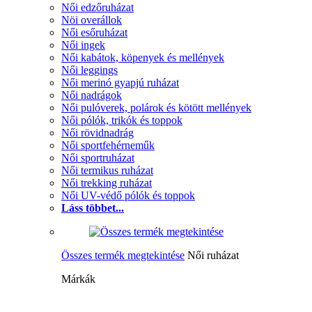
Női edzőruházat
Nöi overállok
Női esőruházat
Női ingek
Női kabátok, köpenyek és mellények
Női leggings
Női merinó gyapjú ruházat
Női nadrágok
Női pulóverek, polárok és kötött mellények
Női pólók, trikók és toppok
Női rövidnadrág
Női sportfehérneműk
Női sportruházat
Női termikus ruházat
Női trekking ruházat
Női UV-védő pólók és toppok
Láss többet...
Összes termék megtekintése
Női ruházat
Márkák