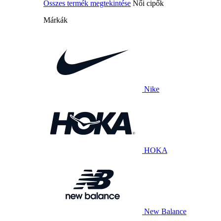
Összes termék megtekintése
Női cipők
Márkák
Nike
HOKA
New Balance