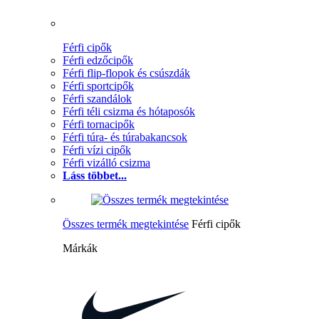
Férfi cipők
Férfi edzőcipők
Férfi flip-flopok és csúszdák
Férfi sportcipők
Férfi szandálok
Férfi téli csizma és hótaposók
Férfi tornacipők
Férfi túra- és túrabakancsok
Férfi vízi cipők
Férfi vizálló csizma
Láss többet...
Összes termék megtekintése
Férfi cipők
Márkák