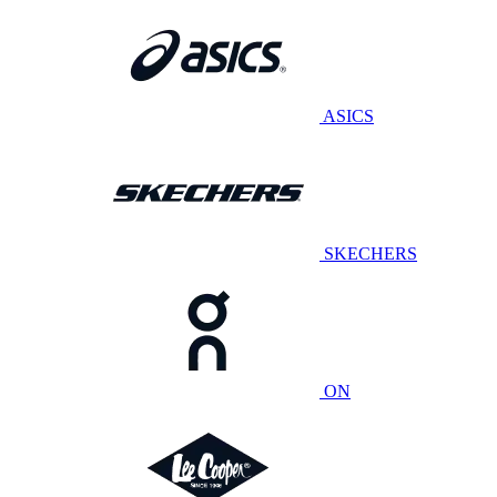
ASICS
SKECHERS
ON