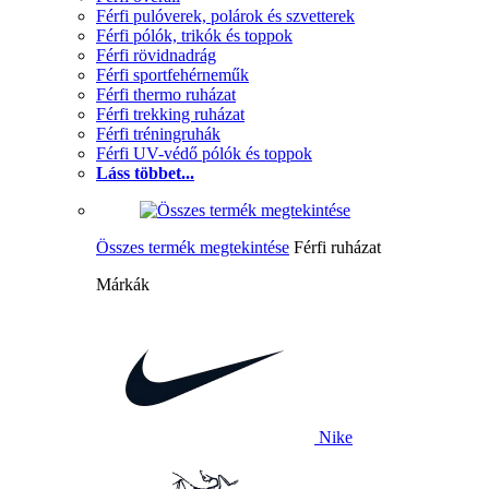
Férfi pulóverek, polárok és szvetterek
Férfi pólók, trikók és toppok
Férfi rövidnadrág
Férfi sportfehérneműk
Férfi thermo ruházat
Férfi trekking ruházat
Férfi tréningruhák
Férfi UV-védő pólók és toppok
Láss többet...
Összes termék megtekintése
Férfi ruházat
Márkák
Nike