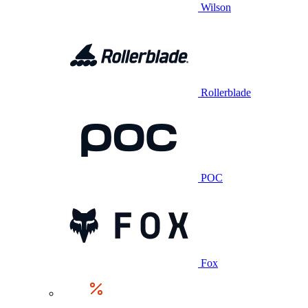
Wilson
Rollerblade
POC
Fox