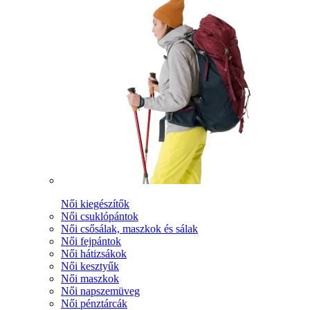
Női kiegészítők
Női csuklópántok
Női csősálak, maszkok és sálak
Női fejpántok
Női hátizsákok
Női kesztyűk
Női maszkok
Női napszemüveg
Női pénztárcák