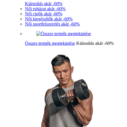
Kiárusítás akár -60%
Női ruházat akár -60%
Női cipők akár -60%
Női kiegészítők akár -60%
Női sportfelszerelés akár -60%
Összes termék megtekintése
Kiárusítás akár -60%