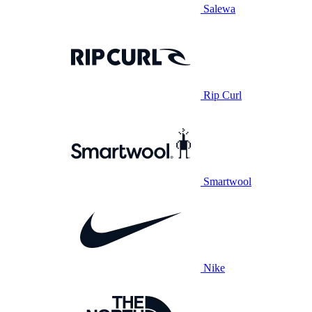
Salewa
Rip Curl
Smartwool
Nike