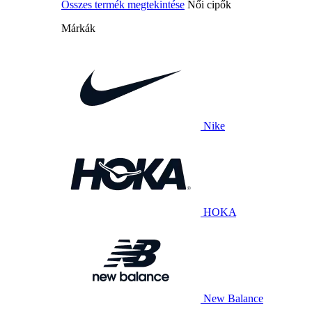
Összes termék megtekintése
Női cipők
Márkák
Nike
HOKA
New Balance