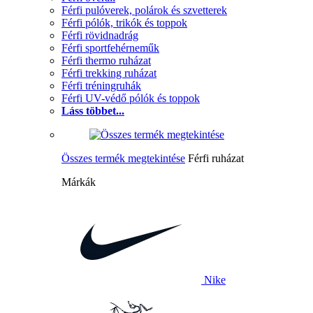
Férfi pulóverek, polárok és szvetterek
Férfi pólók, trikók és toppok
Férfi rövidnadrág
Férfi sportfehérneműk
Férfi thermo ruházat
Férfi trekking ruházat
Férfi tréningruhák
Férfi UV-védő pólók és toppok
Láss többet...
Összes termék megtekintése
Férfi ruházat
Márkák
Nike