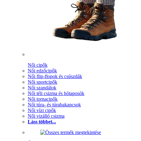
Női cipők
Női edzőcipők
Női flip-flopok és csúszdák
Női sportcipők
Női szandálok
Női téli csizma és hótaposók
Női tornacipők
Női túra- és túrabakancsok
Női vízi cipők
Női vizálló csizma
Láss többet...