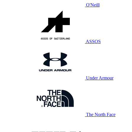
O'Neill
ASSOS
Under Armour
The North Face