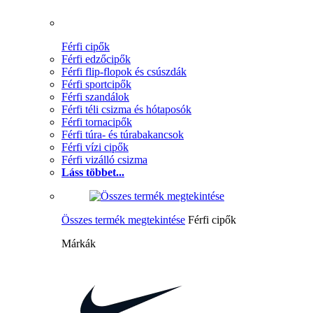
Férfi cipők
Férfi edzőcipők
Férfi flip-flopok és csúszdák
Férfi sportcipők
Férfi szandálok
Férfi téli csizma és hótaposók
Férfi tornacipők
Férfi túra- és túrabakancsok
Férfi vízi cipők
Férfi vizálló csizma
Láss többet...
Összes termék megtekintése
Férfi cipők
Márkák