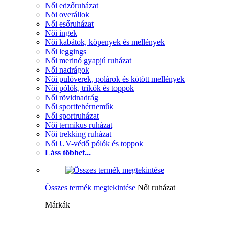
Női edzőruházat
Nöi overállok
Női esőruházat
Női ingek
Női kabátok, köpenyek és mellények
Női leggings
Női merinó gyapjú ruházat
Női nadrágok
Női pulóverek, polárok és kötött mellények
Női pólók, trikók és toppok
Női rövidnadrág
Női sportfehérneműk
Női sportruházat
Női termikus ruházat
Női trekking ruházat
Női UV-védő pólók és toppok
Láss többet...
Összes termék megtekintése
Női ruházat
Márkák