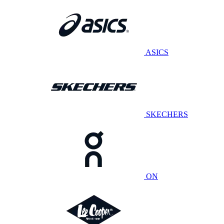
ASICS
SKECHERS
ON