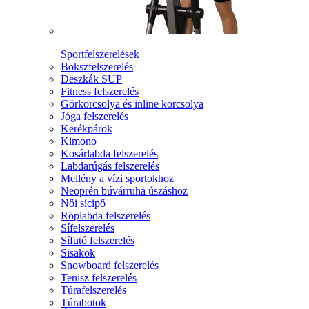
Sportfelszerelések
Bokszfelszerelés
Deszkák SUP
Fitness felszerelés
Görkorcsolya és inline korcsolya
Jóga felszerelés
Kerékpárok
Kimono
Kosárlabda felszerelés
Labdarúgás felszerelés
Mellény a vízi sportokhoz
Neoprén búvárruha úszáshoz
Női sícipő
Röplabda felszerelés
Sífelszerelés
Sífutó felszerelés
Sisakok
Snowboard felszerelés
Tenisz felszerelés
Túrafelszerelés
Túrabotok