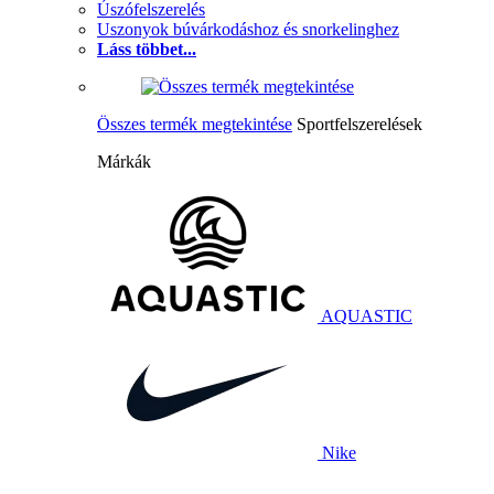
Úszófelszerelés
Uszonyok búvárkodáshoz és snorkelinghez
Láss többet...
Összes termék megtekintése
Sportfelszerelések
Márkák
AQUASTIC
Nike