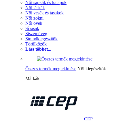
Női sapkák és kalapok
Női táskák
Női vesék és tasakok
Női zokni
Női övek
Sí sisak
Síszemüveg
Strandkiegészítők
Törülközők
Láss többet...
Összes termék megtekintése
Női kiegészítők
Márkák
CEP