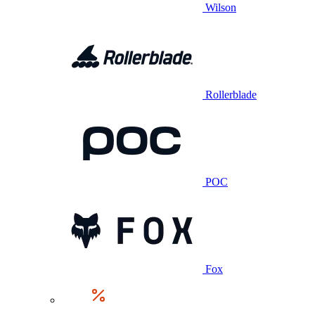
Wilson
Rollerblade
POC
Fox