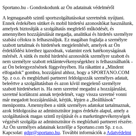
Sportano.hu - Gondoskodunk az Ön adatainak védelméről
A legmagasabb szintű sportszolgáltatásokat szeretnénk nyújtani.
Ennek érdekében sütiket és mobil hirdetési azonosítókat használunk,
amelyek biztosítják a szolgáltatás megfelelő működését, és
amennyiben hozzájárulását megadja, analitikai és hirdetés személyre
szabási célokra is felhasználjuk. Ez magában foglalja a személyre
szabott tartalmak és hirdetések megjelenítését, amelyek az Ön
érdeklődési köreihez igazodnak, valamint ezek hatékonyságának
mérését. A sütik és mobil hirdetési azonosítók személyre szabott és
nem személyre szabott reklámtevékenységekhez is felhasználhatók -
az Ön beleegyezésének függvényében. Ha rákattint a „Mindent
elfogadok” gombra, hozzájárul ahhoz, hogy a SPORTANO.COM
Sp. z o.o. és megbízható partnerei feldolgozzák személyes adatait,
beleértve a szolgáltatásban és azon kívül megjelenő személyre
szabott hirdetéseket is. Ha nem szeretné megadni a hozzájárulást,
szeretné korlátozni annak terjedelmét, vagy vissza szeretné vonni
már megadott hozzájárulását, kérjük, lépjen a „Beállítások”
menüpontra. Amennyiben a sütik személyes adatokat tartalmaznak,
azok feldolgozása az adminisztrátor jogos érdekén alapul, amely a
szolgáltatások magas szintű nyújtását és a marketingtevékenységek
végzését szolgálja az adminisztrátor és megbízható partnerei részére.
Az Ön személyes adatainak kezelője a Sportano.com Sp. z o.o.
Kapcsolat:
gdpr@sportano.hu
. További információk a
Adatvédelmi