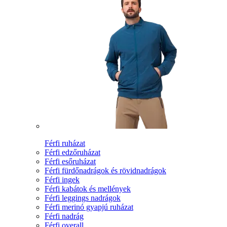
Férfi ruházat
Férfi edzőruházat
Férfi esőruházat
Férfi fürdőnadrágok és rövidnadrágok
Férfi ingek
Férfi kabátok és mellények
Férfi leggings nadrágok
Férfi merinó gyapjú ruházat
Férfi nadrág
Férfi overall