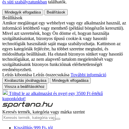
és süti szabályzatunkban
találhatók.
Mindegyik elfogadása
Beállítások
Beállítások
Amikor meglátogat egy webhelyet vagy egy alkalmazást használ, az
információ letölthető vagy menthető (például böngészőn keresztül).
Mivel azt szeretnénk, hogy Ön döntse el, hogyan használja
szolgáltatásainkat, bizonyos típusú cookie-k vagy hasonló
technológiák használatát saját maga szabályozhatja. Kattintson az
egyes kategóriák fejlécére, ha többet szeretne megtudni, és
módosíthatja beállításait. Ha elutasít bizonyos sütiket vagy hasonló
technológiákat, az nem alapvető tartalom megjelenítését vagy
szolgáltatásaink bizonyos funkcióinak elérhetetlenségét
eredményezheti.
Leírás kibontása
Leírás összecsukása
További információ
Kiválasztás jóváhagyása
Mindegyik elfogadása
Vissza a beállításokhoz
Töltsd le az alkalmazást és nyerj egy 3500 Ft értékű
kuponkódot!
Keresés termék, kategória vagy márka szerint
Kiszállítás 999 Ft- tól