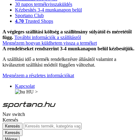
30 napos termékvisszaküldés
Kézbesítés 3-4 munkanapon belül
Sportano Club
4.70
Trusted Shops
A végleges szállítási költség a szállítmány súlyától és méretétől
függ.
További információk a szállításról
Megnézem hogyan küldhetem vissza a terméket
A rendeléseket rendszerint 3-4 munkanapon belül kézbesítjük.
A szállítási idő a termék rendelkezésre állásától valamint a
kiválasztott szállítási módtól függően változhat.
Megnézem a részletes információkat
Kapcsolat
HU
>
Nav switch
Keresés
Keresés
Keresés
Mégse