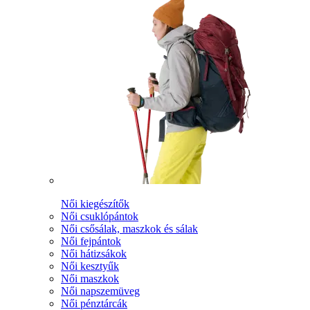
Női kiegészítők
Női csuklópántok
Női csősálak, maszkok és sálak
Női fejpántok
Női hátizsákok
Női kesztyűk
Női maszkok
Női napszemüveg
Női pénztárcák