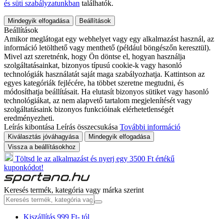
és süti szabályzatunkban
találhatók.
Mindegyik elfogadása
Beállítások
Beállítások
Amikor meglátogat egy webhelyet vagy egy alkalmazást használ, az
információ letölthető vagy menthető (például böngészőn keresztül).
Mivel azt szeretnénk, hogy Ön döntse el, hogyan használja
szolgáltatásainkat, bizonyos típusú cookie-k vagy hasonló
technológiák használatát saját maga szabályozhatja. Kattintson az
egyes kategóriák fejlécére, ha többet szeretne megtudni, és
módosíthatja beállításait. Ha elutasít bizonyos sütiket vagy hasonló
technológiákat, az nem alapvető tartalom megjelenítését vagy
szolgáltatásaink bizonyos funkcióinak elérhetetlenségét
eredményezheti.
Leírás kibontása
Leírás összecsukása
További információ
Kiválasztás jóváhagyása
Mindegyik elfogadása
Vissza a beállításokhoz
Töltsd le az alkalmazást és nyerj egy 3500 Ft értékű
kuponkódot!
Keresés termék, kategória vagy márka szerint
Kiszállítás 999 Ft- tól