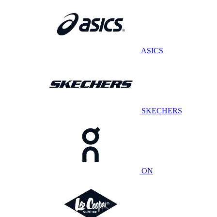
ASICS
SKECHERS
ON