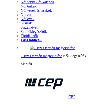
Női sapkák és kalapok
Női táskák
Női vesék és tasakok
Női zokni
Női övek
Sí sisak
Síszemüveg
Strandkiegészítők
Törülközők
Láss többet...
Összes termék megtekintése
Női kiegészítők
Márkák
CEP