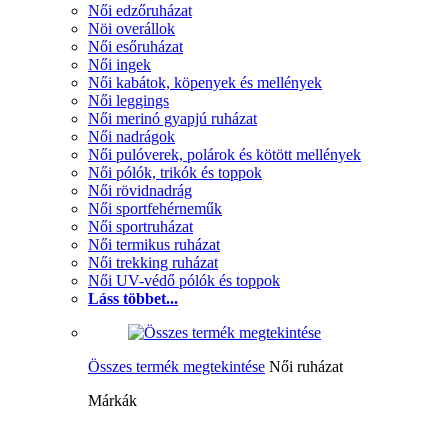
Női edzőruházat
Nöi overállok
Női esőruházat
Női ingek
Női kabátok, köpenyek és mellények
Női leggings
Női merinó gyapjú ruházat
Női nadrágok
Női pulóverek, polárok és kötött mellények
Női pólók, trikók és toppok
Női rövidnadrág
Női sportfehérneműk
Női sportruházat
Női termikus ruházat
Női trekking ruházat
Női UV-védő pólók és toppok
Láss többet...
Összes termék megtekintése
Női ruházat
Márkák