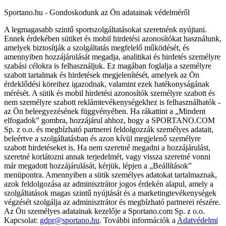
Sportano.hu - Gondoskodunk az Ön adatainak védelméről
A legmagasabb szintű sportszolgáltatásokat szeretnénk nyújtani.
Ennek érdekében sütiket és mobil hirdetési azonosítókat használunk,
amelyek biztosítják a szolgáltatás megfelelő működését, és
amennyiben hozzájárulását megadja, analitikai és hirdetés személyre
szabási célokra is felhasználjuk. Ez magában foglalja a személyre
szabott tartalmak és hirdetések megjelenítését, amelyek az Ön
érdeklődési köreihez igazodnak, valamint ezek hatékonyságának
mérését. A sütik és mobil hirdetési azonosítók személyre szabott és
nem személyre szabott reklámtevékenységekhez is felhasználhatók -
az Ön beleegyezésének függvényében. Ha rákattint a „Mindent
elfogadok” gombra, hozzájárul ahhoz, hogy a SPORTANO.COM
Sp. z o.o. és megbízható partnerei feldolgozzák személyes adatait,
beleértve a szolgáltatásban és azon kívül megjelenő személyre
szabott hirdetéseket is. Ha nem szeretné megadni a hozzájárulást,
szeretné korlátozni annak terjedelmét, vagy vissza szeretné vonni
már megadott hozzájárulását, kérjük, lépjen a „Beállítások”
menüpontra. Amennyiben a sütik személyes adatokat tartalmaznak,
azok feldolgozása az adminisztrátor jogos érdekén alapul, amely a
szolgáltatások magas szintű nyújtását és a marketingtevékenységek
végzését szolgálja az adminisztrátor és megbízható partnerei részére.
Az Ön személyes adatainak kezelője a Sportano.com Sp. z o.o.
Kapcsolat:
gdpr@sportano.hu
. További információk a
Adatvédelmi