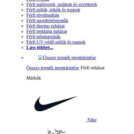
Férfi pulóverek, polárok és szvetterek
Férfi pólók, trikók és toppok
Férfi rövidnadrág
Férfi sportfehérneműk
Férfi thermo ruházat
Férfi trekking ruházat
Férfi tréningruhák
Férfi UV-védő pólók és toppok
Láss többet...
Összes termék megtekintése
Férfi ruházat
Márkák
Nike