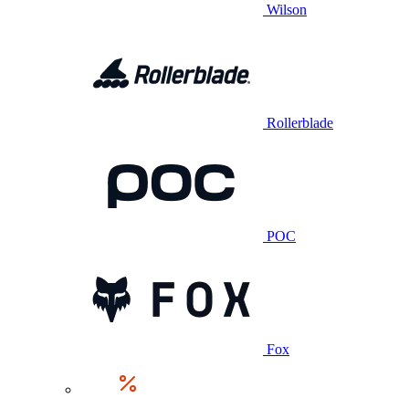
Wilson
Rollerblade
POC
Fox