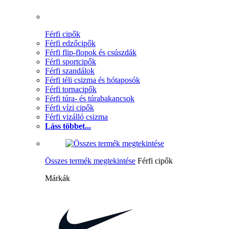
Férfi cipők
Férfi edzőcipők
Férfi flip-flopok és csúszdák
Férfi sportcipők
Férfi szandálok
Férfi téli csizma és hótaposók
Férfi tornacipők
Férfi túra- és túrabakancsok
Férfi vízi cipők
Férfi vizálló csizma
Láss többet...
Összes termék megtekintése
Férfi cipők
Márkák