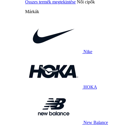
Összes termék megtekintése
Női cipők
Márkák
Nike
HOKA
New Balance