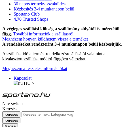
30 napos termékvisszaküldés
Kézbesítés 3-4 munkanapon belül
Sportano Club
4.70
Trusted Shops
A végleges szállítási költség a szállítmány súlyától és méretétől
függ.
További információk a szállításról
Megnézem hogyan küldhetem vissza a terméket
A rendeléseket rendszerint 3-4 munkanapon belül kézbesítjük.
A szállítási idő a termék rendelkezésre állásától valamint a
kiválasztott szállítási módtól függően változhat.
Megnézem a részletes információkat
Kapcsolat
HU
>
Nav switch
Keresés
Keresés
Keresés
Mégse