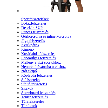
Sportfelszerelések
Bokszfelszerelés
Deszkák SUP
Fitness felszerelés
Görkorcsolya és inline korcsolya
Jóga felszerelés
Kerékpárok
Kimono
Kosárlabda felszerelés
Labdarúgás felszerelés
Mellény a vízi sportokhoz
Neoprén búvárruha úszáshoz
Női sícipő
Röplabda felszerelés
Sífelszerelés
Sífutó felszerelés
Sisakok
Snowboard felszerelés
Tenisz felszerelés
Túrafelszerelés
Túrabotok