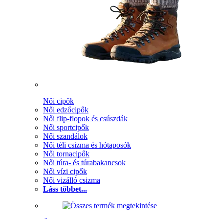
Női cipők
Női edzőcipők
Női flip-flopok és csúszdák
Női sportcipők
Női szandálok
Női téli csizma és hótaposók
Női tornacipők
Női túra- és túrabakancsok
Női vízi cipők
Női vizálló csizma
Láss többet...