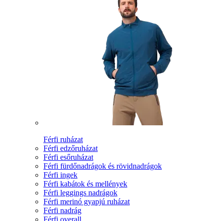
Férfi ruházat
Férfi edzőruházat
Férfi esőruházat
Férfi fürdőnadrágok és rövidnadrágok
Férfi ingek
Férfi kabátok és mellények
Férfi leggings nadrágok
Férfi merinó gyapjú ruházat
Férfi nadrág
Férfi overall