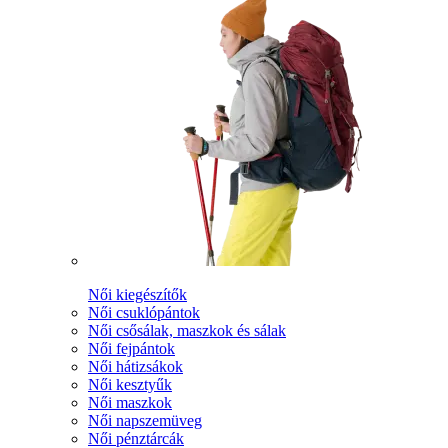
Női kiegészítők
Női csuklópántok
Női csősálak, maszkok és sálak
Női fejpántok
Női hátizsákok
Női kesztyűk
Női maszkok
Női napszemüveg
Női pénztárcák