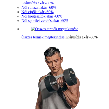
Kiárusítás akár -60%
Női ruházat akár -60%
Női cipők akár -60%
Női kiegészítők akár -60%
Női sportfelszerelés akár -60%
Összes termék megtekintése
Kiárusítás akár -60%