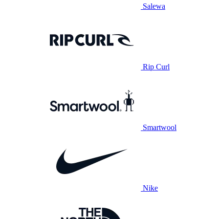
Salewa
Rip Curl
Smartwool
Nike