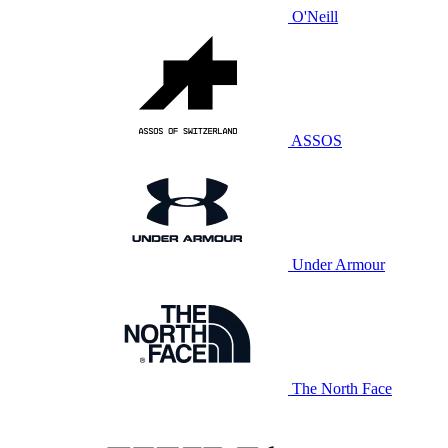
O'Neill
ASSOS
Under Armour
The North Face