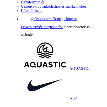
Úszófelszerelés
Uszonyok búvárkodáshoz és snorkelinghez
Láss többet...
Összes termék megtekintése
Sportfelszerelések
Márkák
AQUASTIC
Nike