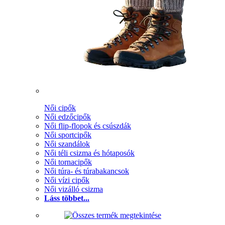
Női cipők
Női edzőcipők
Női flip-flopok és csúszdák
Női sportcipők
Női szandálok
Női téli csizma és hótaposók
Női tornacipők
Női túra- és túrabakancsok
Női vízi cipők
Női vizálló csizma
Láss többet...