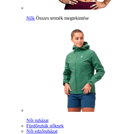
Nők
Összes termék megtekintése
Női ruházat
Fürdőruhák nőknek
Női edzőruházat