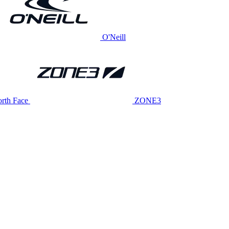
O'Neill
rth Face
ZONE3