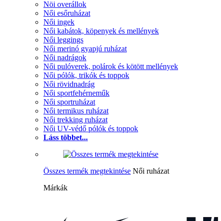
Nöi overállok
Női esőruházat
Női ingek
Női kabátok, köpenyek és mellények
Női leggings
Női merinó gyapjú ruházat
Női nadrágok
Női pulóverek, polárok és kötött mellények
Női pólók, trikók és toppok
Női rövidnadrág
Női sportfehérneműk
Női sportruházat
Női termikus ruházat
Női trekking ruházat
Női UV-védő pólók és toppok
Láss többet...
Összes termék megtekintése
Női ruházat
Márkák