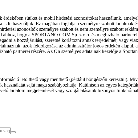
k érdekében sütiket és mobil hirdetési azonosítókat használunk, amelye
ra is felhasználjuk. Ez magában foglalja a személyre szabott tartalmak 
hirdetési azonosítók személyre szabott és nem személyre szabott rekl
l ahhoz, hogy a SPORTANO.COM Sp. z o.o. és megbízható partnerei fel
gadni a hozzájárulást, szeretné korlátozni annak terjedelmét, vagy viss
almaznak, azok feldolgozása az adminisztrátor jogos érdekén alapul, am
ízható partnerei részére. Az Ön személyes adatainak kezelője a Sporta
formáció letölthető vagy menthető (például böngészőn keresztül). Mive
 használatát saját maga szabályozhatja. Kattintson az egyes kategóriák f
vető tartalom megjelenítését vagy szolgáltatásaink bizonyos funkcióina