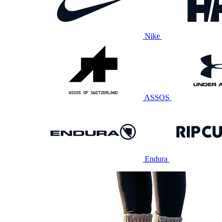
Nike
ASSOS
Endura