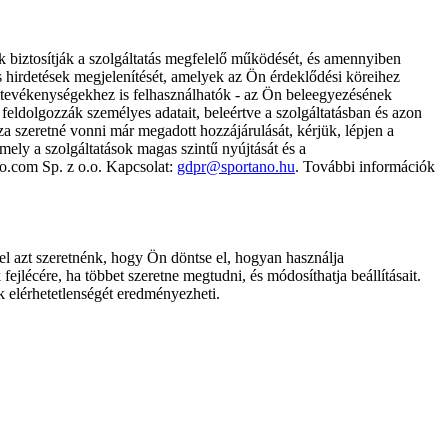
k biztosítják a szolgáltatás megfelelő működését, és amennyiben
és hirdetések megjelenítését, amelyek az Ön érdeklődési köreihez
ámtevékenységekhez is felhasználhatók - az Ön beleegyezésének
dolgozzák személyes adatait, beleértve a szolgáltatásban és azon
za szeretné vonni már megadott hozzájárulását, kérjük, lépjen a
ely a szolgáltatások magas szintű nyújtását és a
no.com Sp. z o.o. Kapcsolat:
gdpr@sportano.hu
. További információk
l azt szeretnénk, hogy Ön döntse el, hogyan használja
ejlécére, ha többet szeretne megtudni, és módosíthatja beállításait.
k elérhetetlenségét eredményezheti.