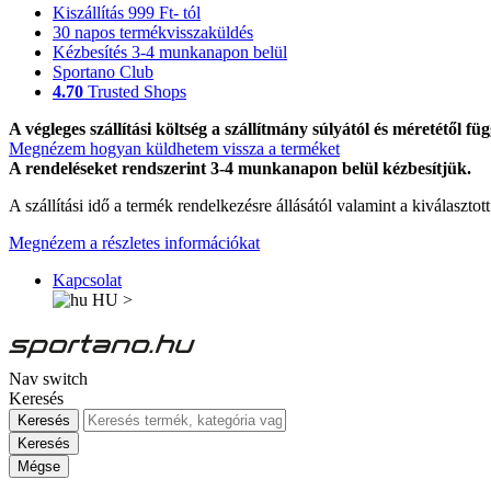
Kiszállítás 999 Ft- tól
30 napos termékvisszaküldés
Kézbesítés 3-4 munkanapon belül
Sportano Club
4.70
Trusted Shops
A végleges szállítási költség a szállítmány súlyától és méretétől füg
Megnézem hogyan küldhetem vissza a terméket
A rendeléseket rendszerint 3-4 munkanapon belül kézbesítjük.
A szállítási idő a termék rendelkezésre állásától valamint a kiválasztot
Megnézem a részletes információkat
Kapcsolat
HU
>
Nav switch
Keresés
Keresés
Keresés
Mégse