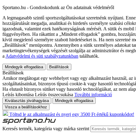
Sportano.hu - Gondoskodunk az Ön adatainak védelméről
A legmagasabb szintű sportszolgáltatásokat szeretnénk nyújtani. Enne
hozzájárulását megadja, analitikai és hirdetés személyre szabási célok
igazodnak, valamint ezek hatékonyságának mérését. A sütik és mobil 
függvényében. Ha rákattint a „Mindent elfogadok” gombra, hozzájáru
kívül megjelenő személyre szabott hirdetéseket is. Ha nem szeretné me
„Beállítások” menüpontra. Amennyiben a sütik személyes adatokat tart
marketingtevékenységek végzését szolgálja az adminisztrátor és megb
a
Adatvédelmi és süti szabályzatunkban
találhatók.
Mindegyik elfogadása
Beállítások
Beállítások
Amikor meglátogat egy webhelyet vagy egy alkalmazást használ, az in
szolgáltatásainkat, bizonyos típusú cookie-k vagy hasonló technológiák
Ha elutasít bizonyos sütiket vagy hasonló technológiákat, az nem alap
Leírás kibontása
Leírás összecsukása
További információ
Kiválasztás jóváhagyása
Mindegyik elfogadása
Vissza a beállításokhoz
Töltsd le az alkalmazást és nyerj egy 3500 Ft értékű kuponkódot!
Keresés termék, kategória vagy márka szerint