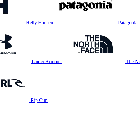
Helly Hansen
Patagonia
Under Armour
The No
Rip Curl