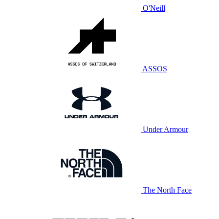
O'Neill
ASSOS
Under Armour
The North Face