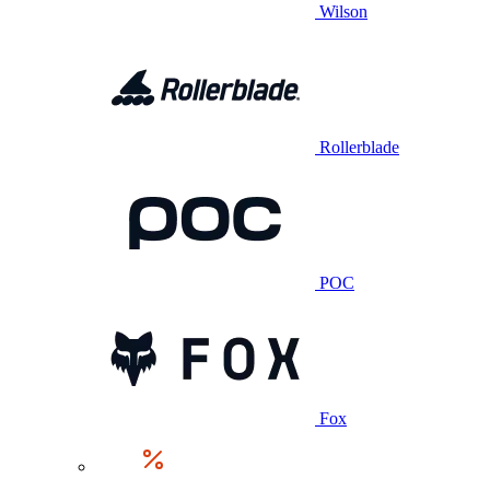
Wilson
Rollerblade
POC
Fox