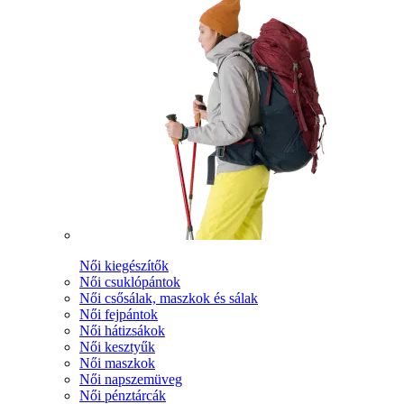
Női kiegészítők
Női csuklópántok
Női csősálak, maszkok és sálak
Női fejpántok
Női hátizsákok
Női kesztyűk
Női maszkok
Női napszemüveg
Női pénztárcák