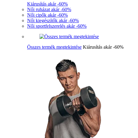
Kiárusítás akár -60%
Női ruházat akár -60%
Női cipők akár -60%
Női kiegészítők akár -60%
Női sportfelszerelés akár -60%
Összes termék megtekintése
Kiárusítás akár -60%