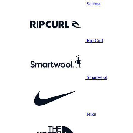
Salewa
Rip Curl
Smartwool
Nike