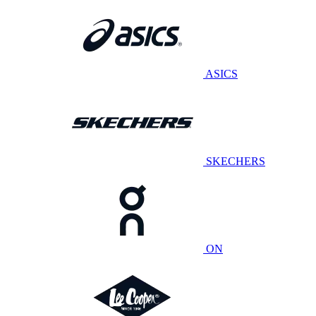
ASICS
SKECHERS
ON