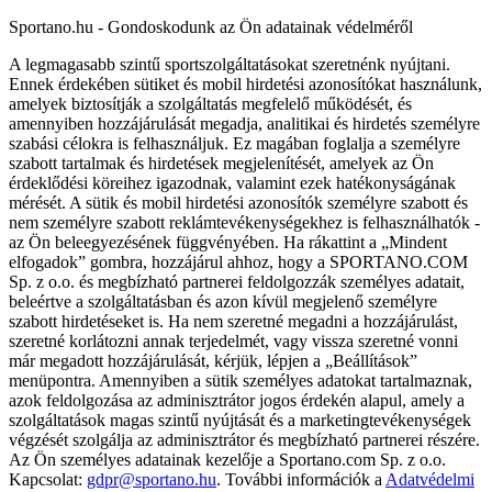
Sportano.hu - Gondoskodunk az Ön adatainak védelméről
A legmagasabb szintű sportszolgáltatásokat szeretnénk nyújtani.
Ennek érdekében sütiket és mobil hirdetési azonosítókat használunk,
amelyek biztosítják a szolgáltatás megfelelő működését, és
amennyiben hozzájárulását megadja, analitikai és hirdetés személyre
szabási célokra is felhasználjuk. Ez magában foglalja a személyre
szabott tartalmak és hirdetések megjelenítését, amelyek az Ön
érdeklődési köreihez igazodnak, valamint ezek hatékonyságának
mérését. A sütik és mobil hirdetési azonosítók személyre szabott és
nem személyre szabott reklámtevékenységekhez is felhasználhatók -
az Ön beleegyezésének függvényében. Ha rákattint a „Mindent
elfogadok” gombra, hozzájárul ahhoz, hogy a SPORTANO.COM
Sp. z o.o. és megbízható partnerei feldolgozzák személyes adatait,
beleértve a szolgáltatásban és azon kívül megjelenő személyre
szabott hirdetéseket is. Ha nem szeretné megadni a hozzájárulást,
szeretné korlátozni annak terjedelmét, vagy vissza szeretné vonni
már megadott hozzájárulását, kérjük, lépjen a „Beállítások”
menüpontra. Amennyiben a sütik személyes adatokat tartalmaznak,
azok feldolgozása az adminisztrátor jogos érdekén alapul, amely a
szolgáltatások magas szintű nyújtását és a marketingtevékenységek
végzését szolgálja az adminisztrátor és megbízható partnerei részére.
Az Ön személyes adatainak kezelője a Sportano.com Sp. z o.o.
Kapcsolat:
gdpr@sportano.hu
. További információk a
Adatvédelmi