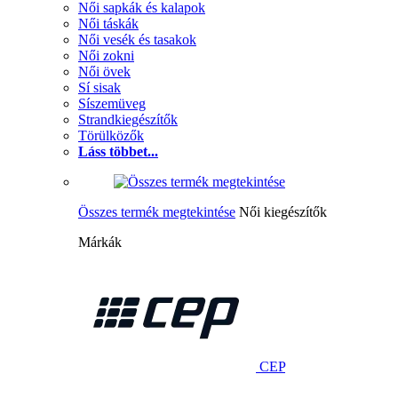
Női sapkák és kalapok
Női táskák
Női vesék és tasakok
Női zokni
Női övek
Sí sisak
Síszemüveg
Strandkiegészítők
Törülközők
Láss többet...
Összes termék megtekintése
Női kiegészítők
Márkák
CEP