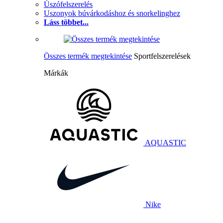
Úszófelszerelés
Uszonyok búvárkodáshoz és snorkelinghez
Láss többet...
Összes termék megtekintése
Sportfelszerelések
Márkák
AQUASTIC
Nike