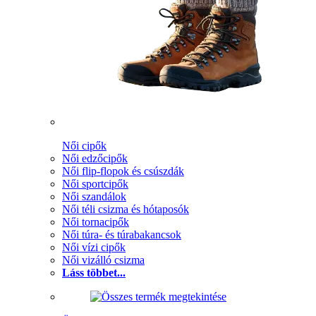
Női cipők
Női edzőcipők
Női flip-flopok és csúszdák
Női sportcipők
Női szandálok
Női téli csizma és hótaposók
Női tornacipők
Női túra- és túrabakancsok
Női vízi cipők
Női vizálló csizma
Láss többet...