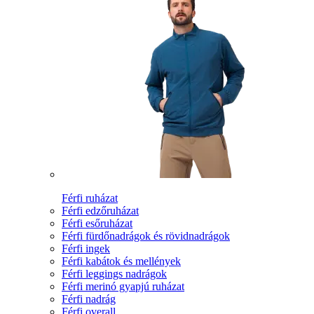
Férfi ruházat
Férfi edzőruházat
Férfi esőruházat
Férfi fürdőnadrágok és rövidnadrágok
Férfi ingek
Férfi kabátok és mellények
Férfi leggings nadrágok
Férfi merinó gyapjú ruházat
Férfi nadrág
Férfi overall