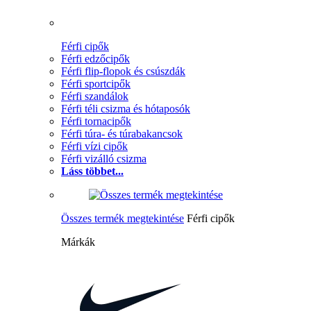
Férfi cipők
Férfi edzőcipők
Férfi flip-flopok és csúszdák
Férfi sportcipők
Férfi szandálok
Férfi téli csizma és hótaposók
Férfi tornacipők
Férfi túra- és túrabakancsok
Férfi vízi cipők
Férfi vizálló csizma
Láss többet...
Összes termék megtekintése
Férfi cipők
Márkák