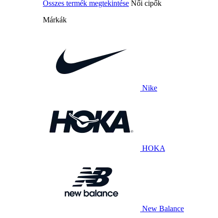
Összes termék megtekintése
Női cipők
Márkák
Nike
HOKA
New Balance