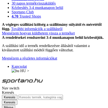
30 napos termékvisszaküldés
Kézbesítés 3-4 munkanapon belül
Sportano Club
4.70
Trusted Shops
A végleges szállítási költség a szállítmány súlyától és méretétől
függ.
További információk a szállításról
Megnézem hogyan küldhetem vissza a terméket
A rendeléseket rendszerint 3-4 munkanapon belül kézbesítjük.
A szállítási idő a termék rendelkezésre állásától valamint a
kiválasztott szállítási módtól függően változhat.
Megnézem a részletes információkat
Kapcsolat
HU
>
Nav switch
Keresés
Keresés
Keresés
Mégse