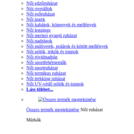
Női edzőruházat
Nöi overállok
Női esőruházat
Női ingek
Női kabátok, köpenyek és mellények
Női leggings
Női merinó gyapjú ruházat
Női nadrágok
Női pulóverek, polárok és kötött mellények
Női pólók, trikók és toppok
Női rövidnadrág
Női sportfehérneműk
Női sportruházat
Női termikus ruházat
Női trekking ruházat
Női UV-védő pólók és toppok
Láss többet...
Összes termék megtekintése
Női ruházat
Márkák