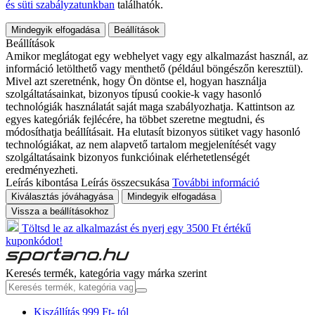
és süti szabályzatunkban
találhatók.
Mindegyik elfogadása
Beállítások
Beállítások
Amikor meglátogat egy webhelyet vagy egy alkalmazást használ, az
információ letölthető vagy menthető (például böngészőn keresztül).
Mivel azt szeretnénk, hogy Ön döntse el, hogyan használja
szolgáltatásainkat, bizonyos típusú cookie-k vagy hasonló
technológiák használatát saját maga szabályozhatja. Kattintson az
egyes kategóriák fejlécére, ha többet szeretne megtudni, és
módosíthatja beállításait. Ha elutasít bizonyos sütiket vagy hasonló
technológiákat, az nem alapvető tartalom megjelenítését vagy
szolgáltatásaink bizonyos funkcióinak elérhetetlenségét
eredményezheti.
Leírás kibontása
Leírás összecsukása
További információ
Kiválasztás jóváhagyása
Mindegyik elfogadása
Vissza a beállításokhoz
Töltsd le az alkalmazást és nyerj egy 3500 Ft értékű
kuponkódot!
Keresés termék, kategória vagy márka szerint
Kiszállítás 999 Ft- tól