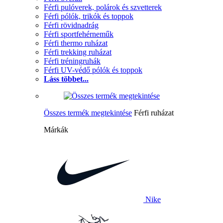
Férfi pulóverek, polárok és szvetterek
Férfi pólók, trikók és toppok
Férfi rövidnadrág
Férfi sportfehérneműk
Férfi thermo ruházat
Férfi trekking ruházat
Férfi tréningruhák
Férfi UV-védő pólók és toppok
Láss többet...
Összes termék megtekintése
Férfi ruházat
Márkák
Nike