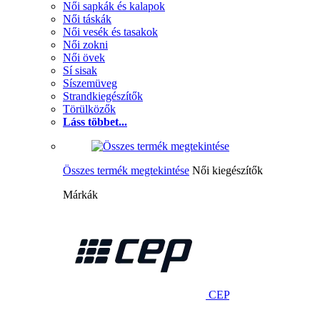
Női sapkák és kalapok
Női táskák
Női vesék és tasakok
Női zokni
Női övek
Sí sisak
Síszemüveg
Strandkiegészítők
Törülközők
Láss többet...
Összes termék megtekintése
Női kiegészítők
Márkák
CEP