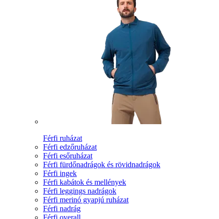
Férfi ruházat
Férfi edzőruházat
Férfi esőruházat
Férfi fürdőnadrágok és rövidnadrágok
Férfi ingek
Férfi kabátok és mellények
Férfi leggings nadrágok
Férfi merinó gyapjú ruházat
Férfi nadrág
Férfi overall