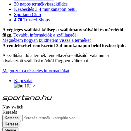
30 napos termékvisszaküldés
Kézbesítés 3-4 munkanapon belül
Sportano Club
4.70
Trusted Shops
A végleges szállítási költség a szállítmány súlyától és méretétől
függ.
További információk a szállításról
Megnézem hogyan küldhetem vissza a terméket
A rendeléseket rendszerint 3-4 munkanapon belül kézbesítjük.
A szállítási idő a termék rendelkezésre állásától valamint a
kiválasztott szállítási módtól függően változhat.
Megnézem a részletes információkat
Kapcsolat
HU
>
Nav switch
Keresés
Keresés
Keresés
Mégse