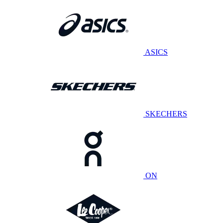
ASICS
SKECHERS
ON