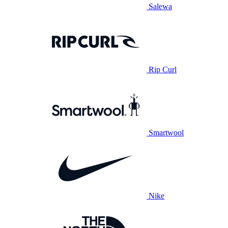
Salewa
Rip Curl
Smartwool
Nike