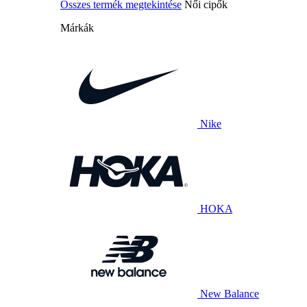
Összes termék megtekintése
Női cipők
Márkák
Nike
HOKA
New Balance