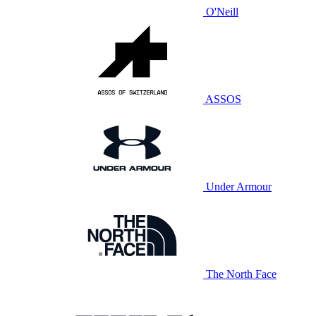
O'Neill
ASSOS
Under Armour
The North Face