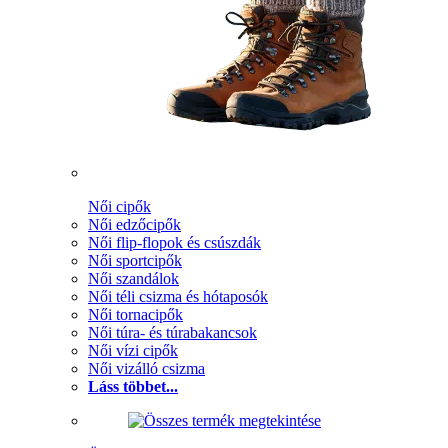
Női cipők
Női edzőcipők
Női flip-flopok és csúszdák
Női sportcipők
Női szandálok
Női téli csizma és hótaposók
Női tornacipők
Női túra- és túrabakancsok
Női vízi cipők
Női vizálló csizma
Láss többet...