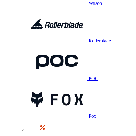
Wilson
Rollerblade
POC
Fox