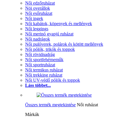
Női edzőruházat
Nöi overállok
Női esőruházat
Női ingek
Női kabátok, köpenyek és mellények
Női leggings
Női merinó gyapjú ruházat
Női nadrágok
Női pulóverek, polárok és kötött mellények
Női pólók, trikók és toppok
Női rövidnadrág
Női sportfehérneműk
Női sportruházat
Női termikus ruházat
Női trekking ruházat
Női UV-védő pólók és toppok
Láss többet...
Összes termék megtekintése
Női ruházat
Márkák