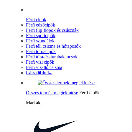
Férfi cipők
Férfi edzőcipők
Férfi flip-flopok és csúszdák
Férfi sportcipők
Férfi szandálok
Férfi téli csizma és hótaposók
Férfi tornacipők
Férfi túra- és túrabakancsok
Férfi vízi cipők
Férfi vizálló csizma
Láss többet...
Összes termék megtekintése
Férfi cipők
Márkák