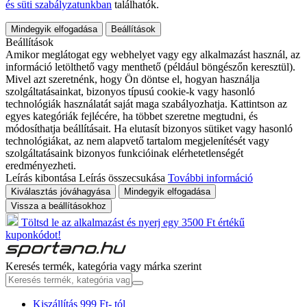
és süti szabályzatunkban
találhatók.
Mindegyik elfogadása
Beállítások
Beállítások
Amikor meglátogat egy webhelyet vagy egy alkalmazást használ, az
információ letölthető vagy menthető (például böngészőn keresztül).
Mivel azt szeretnénk, hogy Ön döntse el, hogyan használja
szolgáltatásainkat, bizonyos típusú cookie-k vagy hasonló
technológiák használatát saját maga szabályozhatja. Kattintson az
egyes kategóriák fejlécére, ha többet szeretne megtudni, és
módosíthatja beállításait. Ha elutasít bizonyos sütiket vagy hasonló
technológiákat, az nem alapvető tartalom megjelenítését vagy
szolgáltatásaink bizonyos funkcióinak elérhetetlenségét
eredményezheti.
Leírás kibontása
Leírás összecsukása
További információ
Kiválasztás jóváhagyása
Mindegyik elfogadása
Vissza a beállításokhoz
Töltsd le az alkalmazást és nyerj egy 3500 Ft értékű
kuponkódot!
Keresés termék, kategória vagy márka szerint
Kiszállítás 999 Ft- tól