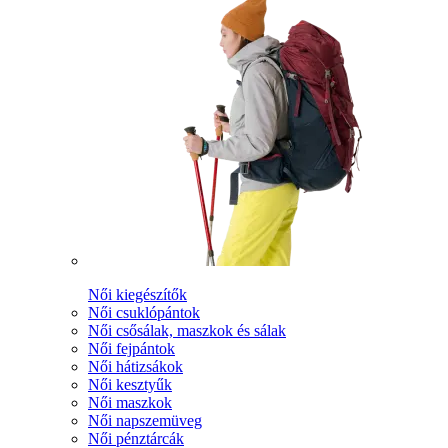
Női kiegészítők
Női csuklópántok
Női csősálak, maszkok és sálak
Női fejpántok
Női hátizsákok
Női kesztyűk
Női maszkok
Női napszemüveg
Női pénztárcák