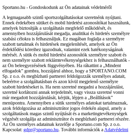
Sportano.hu - Gondoskodunk az Ön adatainak védelméről
A legmagasabb szintű sportszolgáltatásokat szeretnénk nyújtani.
Ennek érdekében sütiket és mobil hirdetési azonosítókat használunk,
amelyek biztosítják a szolgáltatás megfelelő működését, és
amennyiben hozzájárulását megadja, analitikai és hirdetés személyre
szabási célokra is felhasználjuk. Ez magában foglalja a személyre
szabott tartalmak és hirdetések megjelenítését, amelyek az Ön
érdeklődési köreihez igazodnak, valamint ezek hatékonyságának
mérését. A sütik és mobil hirdetési azonosítók személyre szabott és
nem személyre szabott reklámtevékenységekhez is felhasználhatók -
az Ön beleegyezésének függvényében. Ha rákattint a „Mindent
elfogadok” gombra, hozzájárul ahhoz, hogy a SPORTANO.COM
Sp. z o.o. és megbízható partnerei feldolgozzák személyes adatait,
beleértve a szolgáltatásban és azon kívül megjelenő személyre
szabott hirdetéseket is. Ha nem szeretné megadni a hozzájárulást,
szeretné korlátozni annak terjedelmét, vagy vissza szeretné vonni
már megadott hozzájárulását, kérjük, lépjen a „Beállítások”
menüpontra. Amennyiben a sütik személyes adatokat tartalmaznak,
azok feldolgozása az adminisztrátor jogos érdekén alapul, amely a
szolgáltatások magas szintű nyújtását és a marketingtevékenységek
végzését szolgálja az adminisztrátor és megbízható partnerei részére.
Az Ön személyes adatainak kezelője a Sportano.com Sp. z o.o.
Kapcsolat:
gdpr@sportano.hu
. További információk a
Adatvédelmi