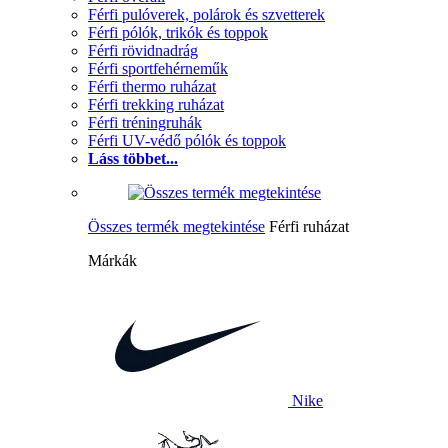
Férfi pulóverek, polárok és szvetterek
Férfi pólók, trikók és toppok
Férfi rövidnadrág
Férfi sportfehérneműk
Férfi thermo ruházat
Férfi trekking ruházat
Férfi tréningruhák
Férfi UV-védő pólók és toppok
Láss többet...
Összes termék megtekintése
Férfi ruházat
Márkák
Nike