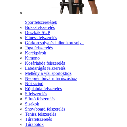
Sportfelszerelések
Bokszfelszerelés
Deszkák SUP
Fitness felszerelés
Görkorcsolya és inline korcsolya
Jóga felszerelés
Kerékpárok
Kimono
Kosárlabda felszerelés
Labdarúgás felszerelés
Mellény a vízi sportokhoz
Neoprén búvárruha úszáshoz
Női sícipő
Röplabda felszerelés
Sífelszerelés
Sífutó felszerelés
Sisakok
Snowboard felszerelés
Tenisz felszerelés
Túrafelszerelés
Túrabotok