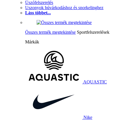
Úszófelszerelés
Uszonyok búvárkodáshoz és snorkelinghez
Láss többet...
Összes termék megtekintése
Sportfelszerelések
Márkák
AQUASTIC
Nike