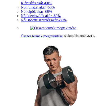
Kiárusítás akár -60%
Női ruházat akár -60%
Női cipők akár -60%
Női kiegészítők akár -60%
Női sportfelszerelés akár -60%
Összes termék megtekintése
Kiárusítás akár -60%