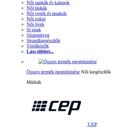
Női sapkák és kalapok
Női táskák
Női vesék és tasakok
Női zokni
Női övek
Sí sisak
Síszemüveg
Strandkiegészítők
Törülközők
Láss többet...
Összes termék megtekintése
Női kiegészítők
Márkák
CEP