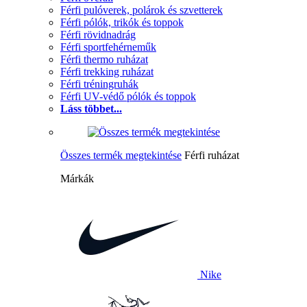
Férfi pulóverek, polárok és szvetterek
Férfi pólók, trikók és toppok
Férfi rövidnadrág
Férfi sportfehérneműk
Férfi thermo ruházat
Férfi trekking ruházat
Férfi tréningruhák
Férfi UV-védő pólók és toppok
Láss többet...
Összes termék megtekintése
Férfi ruházat
Márkák
Nike