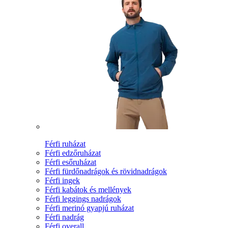
Férfi ruházat
Férfi edzőruházat
Férfi esőruházat
Férfi fürdőnadrágok és rövidnadrágok
Férfi ingek
Férfi kabátok és mellények
Férfi leggings nadrágok
Férfi merinó gyapjú ruházat
Férfi nadrág
Férfi overall