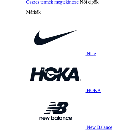
Összes termék megtekintése
Női cipők
Márkák
Nike
HOKA
New Balance