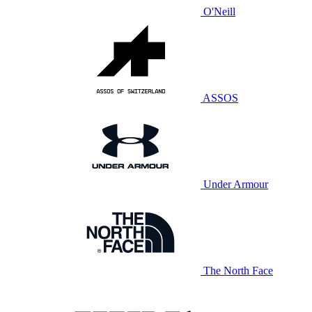
O'Neill
ASSOS
Under Armour
The North Face