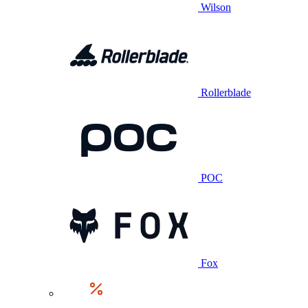
Wilson
Rollerblade
POC
Fox