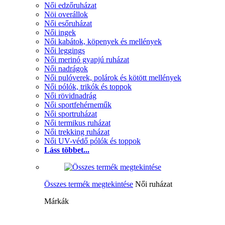
Női edzőruházat
Nöi overállok
Női esőruházat
Női ingek
Női kabátok, köpenyek és mellények
Női leggings
Női merinó gyapjú ruházat
Női nadrágok
Női pulóverek, polárok és kötött mellények
Női pólók, trikók és toppok
Női rövidnadrág
Női sportfehérneműk
Női sportruházat
Női termikus ruházat
Női trekking ruházat
Női UV-védő pólók és toppok
Láss többet...
Összes termék megtekintése
Női ruházat
Márkák