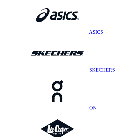
ASICS
SKECHERS
ON