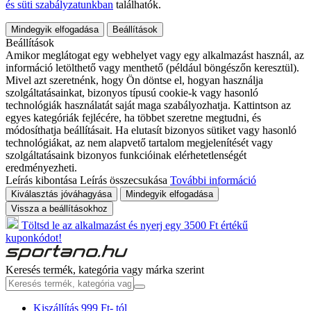
és süti szabályzatunkban
találhatók.
Mindegyik elfogadása
Beállítások
Beállítások
Amikor meglátogat egy webhelyet vagy egy alkalmazást használ, az
információ letölthető vagy menthető (például böngészőn keresztül).
Mivel azt szeretnénk, hogy Ön döntse el, hogyan használja
szolgáltatásainkat, bizonyos típusú cookie-k vagy hasonló
technológiák használatát saját maga szabályozhatja. Kattintson az
egyes kategóriák fejlécére, ha többet szeretne megtudni, és
módosíthatja beállításait. Ha elutasít bizonyos sütiket vagy hasonló
technológiákat, az nem alapvető tartalom megjelenítését vagy
szolgáltatásaink bizonyos funkcióinak elérhetetlenségét
eredményezheti.
Leírás kibontása
Leírás összecsukása
További információ
Kiválasztás jóváhagyása
Mindegyik elfogadása
Vissza a beállításokhoz
Töltsd le az alkalmazást és nyerj egy 3500 Ft értékű
kuponkódot!
Keresés termék, kategória vagy márka szerint
Kiszállítás 999 Ft- tól