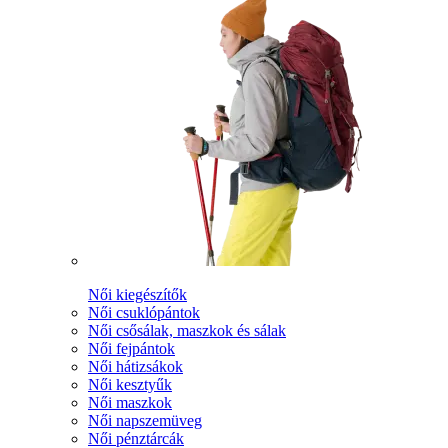
Női kiegészítők
Női csuklópántok
Női csősálak, maszkok és sálak
Női fejpántok
Női hátizsákok
Női kesztyűk
Női maszkok
Női napszemüveg
Női pénztárcák