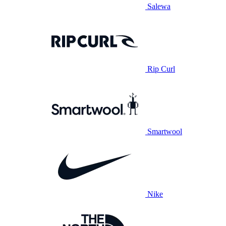
Salewa
Rip Curl
Smartwool
Nike