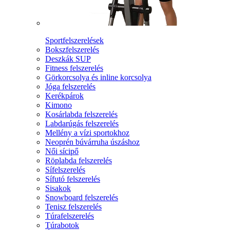
Sportfelszerelések
Bokszfelszerelés
Deszkák SUP
Fitness felszerelés
Görkorcsolya és inline korcsolya
Jóga felszerelés
Kerékpárok
Kimono
Kosárlabda felszerelés
Labdarúgás felszerelés
Mellény a vízi sportokhoz
Neoprén búvárruha úszáshoz
Női sícipő
Röplabda felszerelés
Sífelszerelés
Sífutó felszerelés
Sisakok
Snowboard felszerelés
Tenisz felszerelés
Túrafelszerelés
Túrabotok