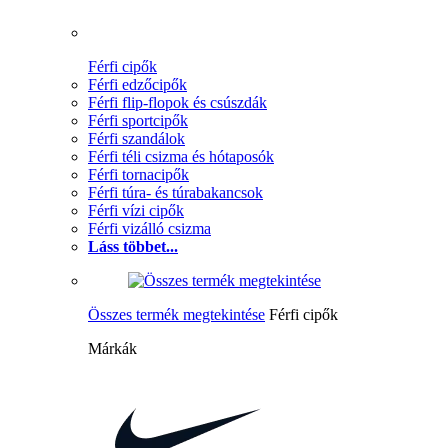
Férfi cipők
Férfi edzőcipők
Férfi flip-flopok és csúszdák
Férfi sportcipők
Férfi szandálok
Férfi téli csizma és hótaposók
Férfi tornacipők
Férfi túra- és túrabakancsok
Férfi vízi cipők
Férfi vizálló csizma
Láss többet...
Összes termék megtekintése
Férfi cipők
Márkák