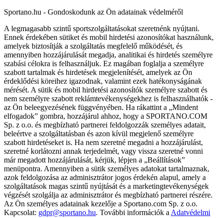
Sportano.hu - Gondoskodunk az Ön adatainak védelméről
A legmagasabb szintű sportszolgáltatásokat szeretnénk nyújtani.
Ennek érdekében sütiket és mobil hirdetési azonosítókat használunk,
amelyek biztosítják a szolgáltatás megfelelő működését, és
amennyiben hozzájárulását megadja, analitikai és hirdetés személyre
szabási célokra is felhasználjuk. Ez magában foglalja a személyre
szabott tartalmak és hirdetések megjelenítését, amelyek az Ön
érdeklődési köreihez igazodnak, valamint ezek hatékonyságának
mérését. A sütik és mobil hirdetési azonosítók személyre szabott és
nem személyre szabott reklámtevékenységekhez is felhasználhatók -
az Ön beleegyezésének függvényében. Ha rákattint a „Mindent
elfogadok” gombra, hozzájárul ahhoz, hogy a SPORTANO.COM
Sp. z o.o. és megbízható partnerei feldolgozzák személyes adatait,
beleértve a szolgáltatásban és azon kívül megjelenő személyre
szabott hirdetéseket is. Ha nem szeretné megadni a hozzájárulást,
szeretné korlátozni annak terjedelmét, vagy vissza szeretné vonni
már megadott hozzájárulását, kérjük, lépjen a „Beállítások”
menüpontra. Amennyiben a sütik személyes adatokat tartalmaznak,
azok feldolgozása az adminisztrátor jogos érdekén alapul, amely a
szolgáltatások magas szintű nyújtását és a marketingtevékenységek
végzését szolgálja az adminisztrátor és megbízható partnerei részére.
Az Ön személyes adatainak kezelője a Sportano.com Sp. z o.o.
Kapcsolat:
gdpr@sportano.hu
. További információk a
Adatvédelmi