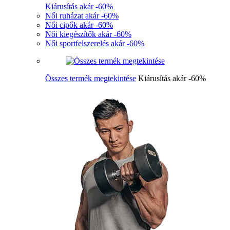
Kiárusítás akár -60%
Női ruházat akár -60%
Női cipők akár -60%
Női kiegészítők akár -60%
Női sportfelszerelés akár -60%
Összes termék megtekintése
Kiárusítás akár -60%