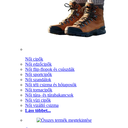
Női cipők
Női edzőcipők
Női flip-flopok és csúszdák
Női sportcipők
Női szandálok
Női téli csizma és hótaposók
Női tornacipők
Női túra- és túrabakancsok
Női vízi cipők
Női vizálló csizma
Láss többet...