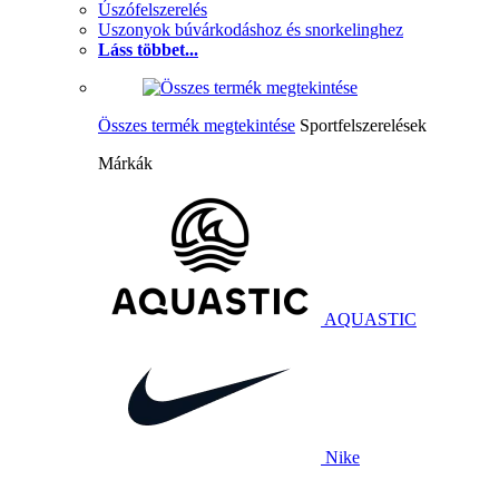
Úszófelszerelés
Uszonyok búvárkodáshoz és snorkelinghez
Láss többet...
Összes termék megtekintése
Sportfelszerelések
Márkák
AQUASTIC
Nike