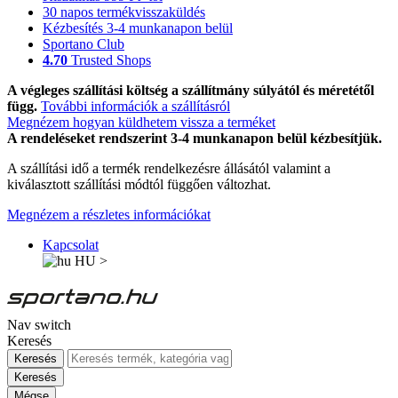
30 napos termékvisszaküldés
Kézbesítés 3-4 munkanapon belül
Sportano Club
4.70
Trusted Shops
A végleges szállítási költség a szállítmány súlyától és méretétől
függ.
További információk a szállításról
Megnézem hogyan küldhetem vissza a terméket
A rendeléseket rendszerint 3-4 munkanapon belül kézbesítjük.
A szállítási idő a termék rendelkezésre állásától valamint a
kiválasztott szállítási módtól függően változhat.
Megnézem a részletes információkat
Kapcsolat
HU
>
Nav switch
Keresés
Keresés
Keresés
Mégse