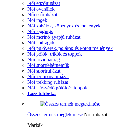
Női edzőruházat
Nöi overállok
Női esőruházat
Női ingek
Női kabátok, köpenyek és mellények
Női leggings
Női merinó gyapjú ruházat
Női nadrágok
Női pulóverek, polárok és kötött mellények
Női pólók, trikók és toppok
Női rövidnadrág
Női sportfehérneműk
Női sportruházat
Női termikus ruházat
Női trekking ruházat
Női UV-védő pólók és toppok
Láss többet...
Összes termék megtekintése
Női ruházat
Márkák