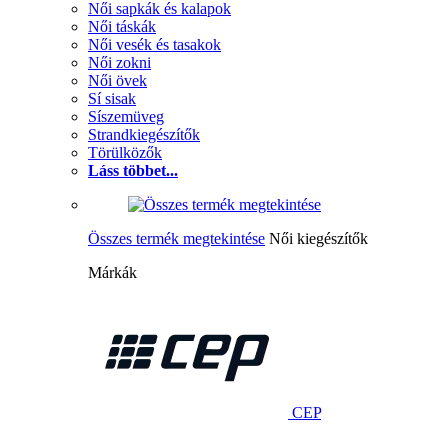
Női sapkák és kalapok
Női táskák
Női vesék és tasakok
Női zokni
Női övek
Sí sisak
Síszemüveg
Strandkiegészítők
Törülközők
Láss többet...
Összes termék megtekintése
Női kiegészítők
Márkák
CEP