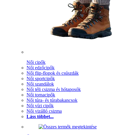
Női cipők
Női edzőcipők
Női flip-flopok és csúszdák
Női sportcipők
Női szandálok
Női téli csizma és hótaposók
Női tornacipők
Női túra- és túrabakancsok
Női vízi cipők
Női vizálló csizma
Láss többet...