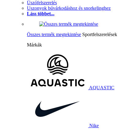
Úszófelszerelés
Uszonyok búvárkodáshoz és snorkelinghez
Láss többet...
Összes termék megtekintése
Sportfelszerelések
Márkák
AQUASTIC
Nike