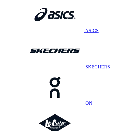
ASICS
SKECHERS
ON