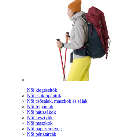
Női kiegészítők
Női csuklópántok
Női csősálak, maszkok és sálak
Női fejpántok
Női hátizsákok
Női kesztyűk
Női maszkok
Női napszemüveg
Női pénztárcák