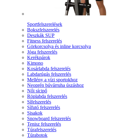
Sportfelszerelések
Bokszfelszerelés
Deszkák SUP
Fitness felszerelés
Görkorcsolya és inline korcsolya
Jóga felszerelés
Kerékpárok
Kimono
Kosárlabda felszerelés
Labdarúgás felszerelés
Mellény a vízi sportokhoz
Neoprén búvárruha úszáshoz
Női sícipő
Röplabda felszerelés
Sífelszerelés
Sífutó felszerelés
Sisakok
Snowboard felszerelés
Tenisz felszerelés
Túrafelszerelés
Túrabotok