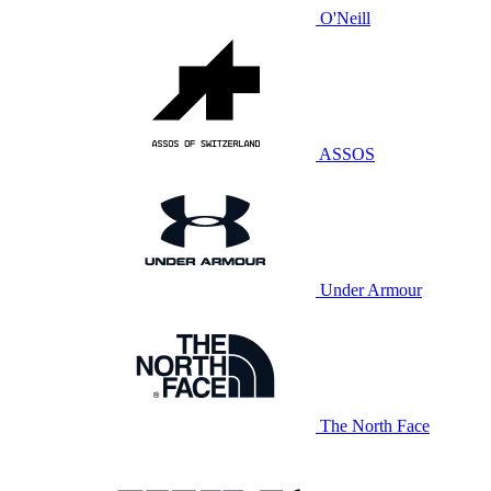
O'Neill
ASSOS
Under Armour
The North Face