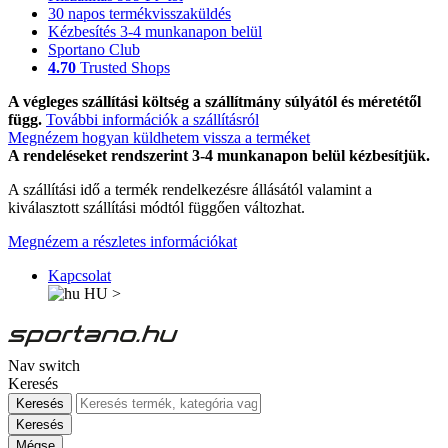
30 napos termékvisszaküldés
Kézbesítés 3-4 munkanapon belül
Sportano Club
4.70
Trusted Shops
A végleges szállítási költség a szállítmány súlyától és méretétől
függ.
További információk a szállításról
Megnézem hogyan küldhetem vissza a terméket
A rendeléseket rendszerint 3-4 munkanapon belül kézbesítjük.
A szállítási idő a termék rendelkezésre állásától valamint a
kiválasztott szállítási módtól függően változhat.
Megnézem a részletes információkat
Kapcsolat
HU
>
Nav switch
Keresés
Keresés
Keresés
Mégse