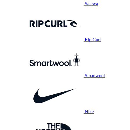
Salewa
Rip Curl
Smartwool
Nike