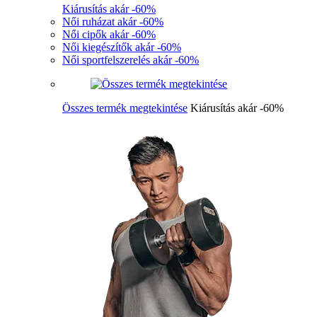
Kiárusítás akár -60%
Női ruházat akár -60%
Női cipők akár -60%
Női kiegészítők akár -60%
Női sportfelszerelés akár -60%
Összes termék megtekintése
Kiárusítás akár -60%