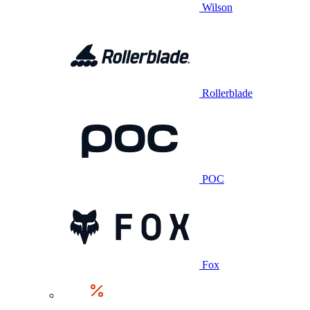
Wilson
Rollerblade
POC
Fox