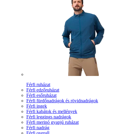
Férfi ruházat
Férfi edzőruházat
Férfi esőruházat
Férfi fürdőnadrágok és rövidnadrágok
Férfi ingek
Férfi kabátok és mellények
Férfi leggings nadrágok
Férfi merinó gyapjú ruházat
Férfi nadrág
Férfi overall