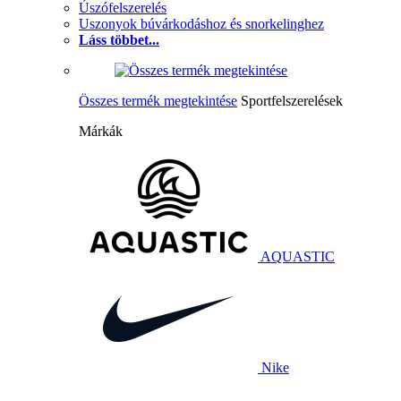
Úszófelszerelés
Uszonyok búvárkodáshoz és snorkelinghez
Láss többet...
Összes termék megtekintése
Sportfelszerelések
Márkák
AQUASTIC
Nike