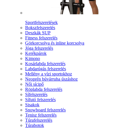
Sportfelszerelések
Bokszfelszerelés
Deszkák SUP
Fitness felszerelés
Görkorcsolya és inline korcsolya
Jóga felszerelés
Kerékpárok
Kimono
Kosárlabda felszerelés
Labdarúgás felszerelés
Mellény a vízi sportokhoz
Neoprén búvárruha úszáshoz
Női sícipő
Röplabda felszerelés
Sífelszerelés
Sífutó felszerelés
Sisakok
Snowboard felszerelés
Tenisz felszerelés
Túrafelszerelés
Túrabotok