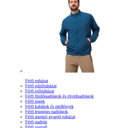
Férfi ruházat
Férfi edzőruházat
Férfi esőruházat
Férfi fürdőnadrágok és rövidnadrágok
Férfi ingek
Férfi kabátok és mellények
Férfi leggings nadrágok
Férfi merinó gyapjú ruházat
Férfi nadrág
Férfi overall