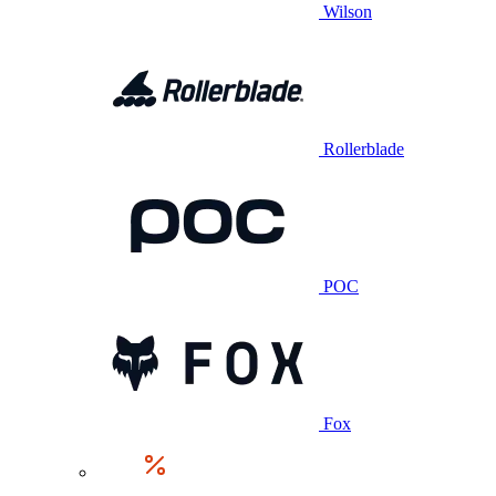
Wilson
Rollerblade
POC
Fox