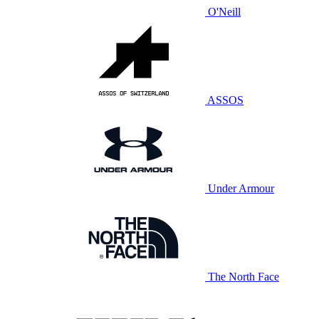
O'Neill
ASSOS
Under Armour
The North Face