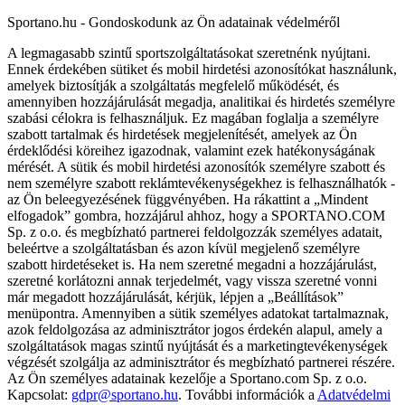
Sportano.hu - Gondoskodunk az Ön adatainak védelméről
A legmagasabb szintű sportszolgáltatásokat szeretnénk nyújtani.
Ennek érdekében sütiket és mobil hirdetési azonosítókat használunk,
amelyek biztosítják a szolgáltatás megfelelő működését, és
amennyiben hozzájárulását megadja, analitikai és hirdetés személyre
szabási célokra is felhasználjuk. Ez magában foglalja a személyre
szabott tartalmak és hirdetések megjelenítését, amelyek az Ön
érdeklődési köreihez igazodnak, valamint ezek hatékonyságának
mérését. A sütik és mobil hirdetési azonosítók személyre szabott és
nem személyre szabott reklámtevékenységekhez is felhasználhatók -
az Ön beleegyezésének függvényében. Ha rákattint a „Mindent
elfogadok” gombra, hozzájárul ahhoz, hogy a SPORTANO.COM
Sp. z o.o. és megbízható partnerei feldolgozzák személyes adatait,
beleértve a szolgáltatásban és azon kívül megjelenő személyre
szabott hirdetéseket is. Ha nem szeretné megadni a hozzájárulást,
szeretné korlátozni annak terjedelmét, vagy vissza szeretné vonni
már megadott hozzájárulását, kérjük, lépjen a „Beállítások”
menüpontra. Amennyiben a sütik személyes adatokat tartalmaznak,
azok feldolgozása az adminisztrátor jogos érdekén alapul, amely a
szolgáltatások magas szintű nyújtását és a marketingtevékenységek
végzését szolgálja az adminisztrátor és megbízható partnerei részére.
Az Ön személyes adatainak kezelője a Sportano.com Sp. z o.o.
Kapcsolat:
gdpr@sportano.hu
. További információk a
Adatvédelmi