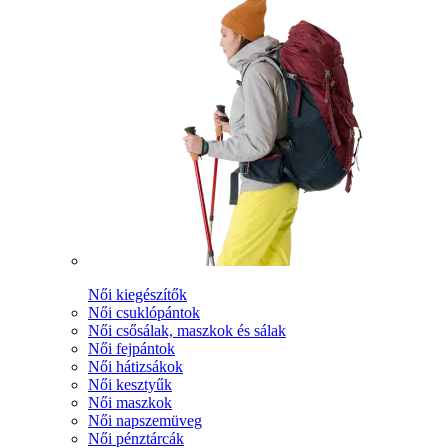
Női kiegészítők
Női csuklópántok
Női csősálak, maszkok és sálak
Női fejpántok
Női hátizsákok
Női kesztyűk
Női maszkok
Női napszemüveg
Női pénztárcák