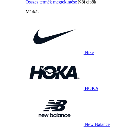
Összes termék megtekintése
Női cipők
Márkák
Nike
HOKA
New Balance