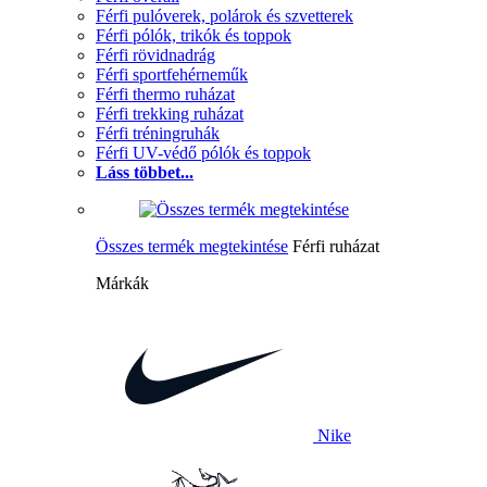
Férfi pulóverek, polárok és szvetterek
Férfi pólók, trikók és toppok
Férfi rövidnadrág
Férfi sportfehérneműk
Férfi thermo ruházat
Férfi trekking ruházat
Férfi tréningruhák
Férfi UV-védő pólók és toppok
Láss többet...
Összes termék megtekintése
Férfi ruházat
Márkák
Nike