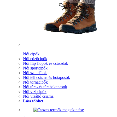
Női cipők
Női edzőcipők
Női flip-flopok és csúszdák
Női sportcipők
Női szandálok
Női téli csizma és hótaposók
Női tornacipők
Női túra- és túrabakancsok
Női vízi cipők
Női vizálló csizma
Láss többet...