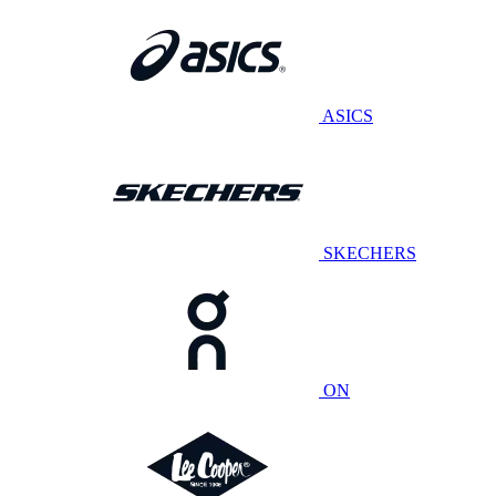
ASICS
SKECHERS
ON