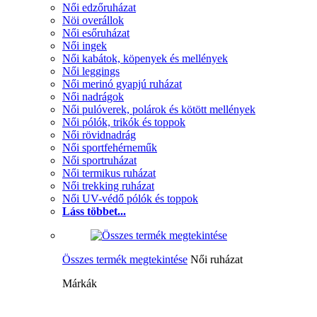
Női edzőruházat
Nöi overállok
Női esőruházat
Női ingek
Női kabátok, köpenyek és mellények
Női leggings
Női merinó gyapjú ruházat
Női nadrágok
Női pulóverek, polárok és kötött mellények
Női pólók, trikók és toppok
Női rövidnadrág
Női sportfehérneműk
Női sportruházat
Női termikus ruházat
Női trekking ruházat
Női UV-védő pólók és toppok
Láss többet...
Összes termék megtekintése
Női ruházat
Márkák