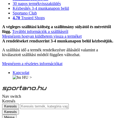
30 napos termékvisszaküldés
Kézbesítés 3-4 munkanapon belül
Sportano Club
4.70
Trusted Shops
A végleges szállítási költség a szállítmány súlyától és méretétől
függ.
További információk a szállításról
Megnézem hogyan küldhetem vissza a terméket
A rendeléseket rendszerint 3-4 munkanapon belül kézbesítjük.
A szállítási idő a termék rendelkezésre állásától valamint a
kiválasztott szállítási módtól függően változhat.
Megnézem a részletes információkat
Kapcsolat
HU
>
Nav switch
Keresés
Keresés
Keresés
Mégse