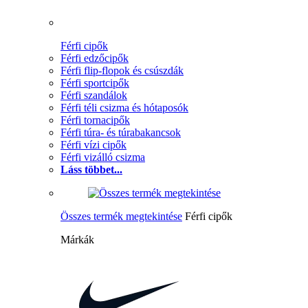
Férfi cipők
Férfi edzőcipők
Férfi flip-flopok és csúszdák
Férfi sportcipők
Férfi szandálok
Férfi téli csizma és hótaposók
Férfi tornacipők
Férfi túra- és túrabakancsok
Férfi vízi cipők
Férfi vizálló csizma
Láss többet...
Összes termék megtekintése
Férfi cipők
Márkák