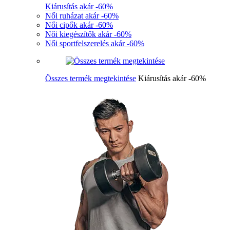
Kiárusítás akár -60%
Női ruházat akár -60%
Női cipők akár -60%
Női kiegészítők akár -60%
Női sportfelszerelés akár -60%
Összes termék megtekintése
Kiárusítás akár -60%