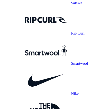
Salewa
Rip Curl
Smartwool
Nike