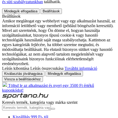
és süti szabályzatunkban
találhatók.
Mindegyik elfogadása
Beállítások
Beállítások
Amikor meglátogat egy webhelyet vagy egy alkalmazást használ, az
információ letölthető vagy menthető (például böngészőn keresztül).
Mivel azt szeretnénk, hogy Ön döntse el, hogyan használja
szolgáltatásainkat, bizonyos típusú cookie-k vagy hasonló
technológiák használatát saját maga szabályozhatja. Kattintson az
egyes kategóriák fejlécére, ha többet szeretne megtudni, és
módosíthatja beállításait. Ha elutasít bizonyos sütiket vagy hasonló
technológiákat, az nem alapvető tartalom megjelenítését vagy
szolgáltatásaink bizonyos funkcióinak elérhetetlenségét
eredményezheti.
Leírás kibontása
Leírás összecsukása
További információ
Kiválasztás jóváhagyása
Mindegyik elfogadása
Vissza a beállításokhoz
Töltsd le az alkalmazást és nyerj egy 3500 Ft értékű
kuponkódot!
Keresés termék, kategória vagy márka szerint
Kiszállítás 999 Ft- tól