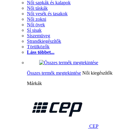
Női sapkák és kalapok
Női táskák
Női vesék és tasakok
Női zokni
Női övek
Sí sisak
Síszemüveg
Strandkiegészítők
Törülközők
Láss többet...
Összes termék megtekintése
Női kiegészítők
Márkák
CEP