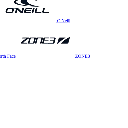
O'Neill
rth Face
ZONE3