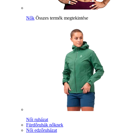
Nők
Összes termék megtekintése
Női ruházat
Fürdőruhák nőknek
Női edzőruházat