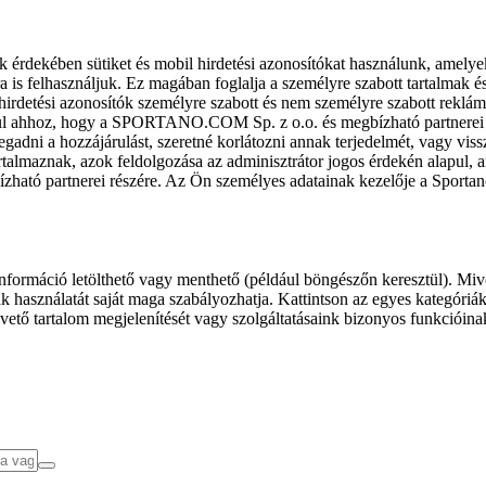
k érdekében sütiket és mobil hirdetési azonosítókat használunk, amelye
ra is felhasználjuk. Ez magában foglalja a személyre szabott tartalmak 
hirdetési azonosítók személyre szabott és nem személyre szabott rekl
l ahhoz, hogy a SPORTANO.COM Sp. z o.o. és megbízható partnerei fel
gadni a hozzájárulást, szeretné korlátozni annak terjedelmét, vagy viss
almaznak, azok feldolgozása az adminisztrátor jogos érdekén alapul, am
ízható partnerei részére. Az Ön személyes adatainak kezelője a Sporta
formáció letölthető vagy menthető (például böngészőn keresztül). Mive
 használatát saját maga szabályozhatja. Kattintson az egyes kategóriák f
vető tartalom megjelenítését vagy szolgáltatásaink bizonyos funkcióina