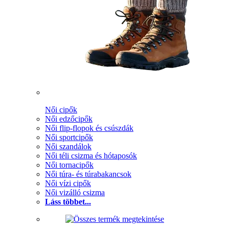
Női cipők
Női edzőcipők
Női flip-flopok és csúszdák
Női sportcipők
Női szandálok
Női téli csizma és hótaposók
Női tornacipők
Női túra- és túrabakancsok
Női vízi cipők
Női vizálló csizma
Láss többet...