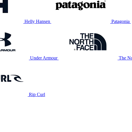
Helly Hansen
Patagonia
Under Armour
The No
Rip Curl