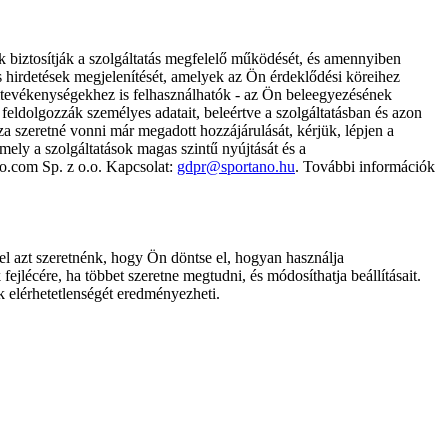
k biztosítják a szolgáltatás megfelelő működését, és amennyiben
és hirdetések megjelenítését, amelyek az Ön érdeklődési köreihez
ámtevékenységekhez is felhasználhatók - az Ön beleegyezésének
dolgozzák személyes adatait, beleértve a szolgáltatásban és azon
za szeretné vonni már megadott hozzájárulását, kérjük, lépjen a
ely a szolgáltatások magas szintű nyújtását és a
no.com Sp. z o.o. Kapcsolat:
gdpr@sportano.hu
. További információk
l azt szeretnénk, hogy Ön döntse el, hogyan használja
ejlécére, ha többet szeretne megtudni, és módosíthatja beállításait.
k elérhetetlenségét eredményezheti.