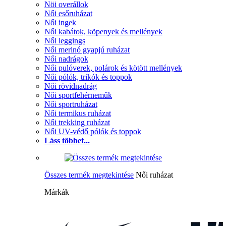
Nöi overállok
Női esőruházat
Női ingek
Női kabátok, köpenyek és mellények
Női leggings
Női merinó gyapjú ruházat
Női nadrágok
Női pulóverek, polárok és kötött mellények
Női pólók, trikók és toppok
Női rövidnadrág
Női sportfehérneműk
Női sportruházat
Női termikus ruházat
Női trekking ruházat
Női UV-védő pólók és toppok
Láss többet...
Összes termék megtekintése
Női ruházat
Márkák