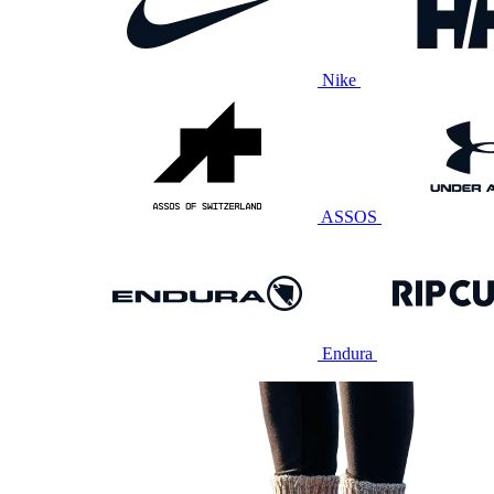
Nike
ASSOS
Endura