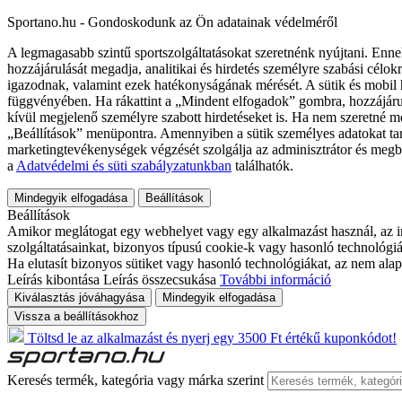
Sportano.hu - Gondoskodunk az Ön adatainak védelméről
A legmagasabb szintű sportszolgáltatásokat szeretnénk nyújtani. Enne
hozzájárulását megadja, analitikai és hirdetés személyre szabási célok
igazodnak, valamint ezek hatékonyságának mérését. A sütik és mobil 
függvényében. Ha rákattint a „Mindent elfogadok” gombra, hozzájáru
kívül megjelenő személyre szabott hirdetéseket is. Ha nem szeretné me
„Beállítások” menüpontra. Amennyiben a sütik személyes adatokat tart
marketingtevékenységek végzését szolgálja az adminisztrátor és megb
a
Adatvédelmi és süti szabályzatunkban
találhatók.
Mindegyik elfogadása
Beállítások
Beállítások
Amikor meglátogat egy webhelyet vagy egy alkalmazást használ, az in
szolgáltatásainkat, bizonyos típusú cookie-k vagy hasonló technológiák
Ha elutasít bizonyos sütiket vagy hasonló technológiákat, az nem alap
Leírás kibontása
Leírás összecsukása
További információ
Kiválasztás jóváhagyása
Mindegyik elfogadása
Vissza a beállításokhoz
Töltsd le az alkalmazást és nyerj egy 3500 Ft értékű kuponkódot!
Keresés termék, kategória vagy márka szerint