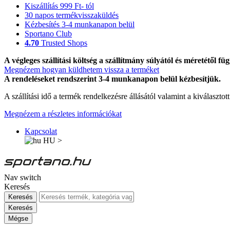
Kiszállítás 999 Ft- tól
30 napos termékvisszaküldés
Kézbesítés 3-4 munkanapon belül
Sportano Club
4.70
Trusted Shops
A végleges szállítási költség a szállítmány súlyától és méretétől füg
Megnézem hogyan küldhetem vissza a terméket
A rendeléseket rendszerint 3-4 munkanapon belül kézbesítjük.
A szállítási idő a termék rendelkezésre állásától valamint a kiválasztot
Megnézem a részletes információkat
Kapcsolat
HU
>
Nav switch
Keresés
Keresés
Keresés
Mégse