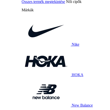
Összes termék megtekintése
Női cipők
Márkák
Nike
HOKA
New Balance