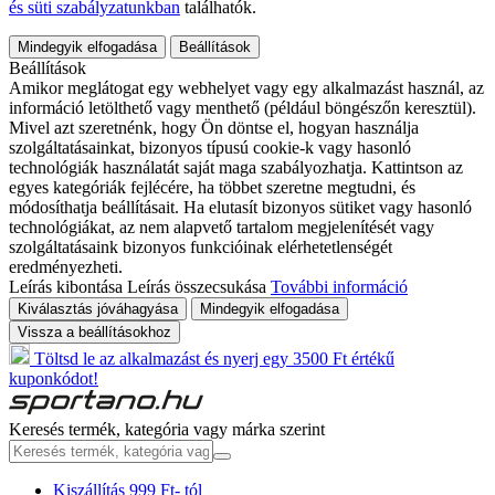
és süti szabályzatunkban
találhatók.
Mindegyik elfogadása
Beállítások
Beállítások
Amikor meglátogat egy webhelyet vagy egy alkalmazást használ, az
információ letölthető vagy menthető (például böngészőn keresztül).
Mivel azt szeretnénk, hogy Ön döntse el, hogyan használja
szolgáltatásainkat, bizonyos típusú cookie-k vagy hasonló
technológiák használatát saját maga szabályozhatja. Kattintson az
egyes kategóriák fejlécére, ha többet szeretne megtudni, és
módosíthatja beállításait. Ha elutasít bizonyos sütiket vagy hasonló
technológiákat, az nem alapvető tartalom megjelenítését vagy
szolgáltatásaink bizonyos funkcióinak elérhetetlenségét
eredményezheti.
Leírás kibontása
Leírás összecsukása
További információ
Kiválasztás jóváhagyása
Mindegyik elfogadása
Vissza a beállításokhoz
Töltsd le az alkalmazást és nyerj egy 3500 Ft értékű
kuponkódot!
Keresés termék, kategória vagy márka szerint
Kiszállítás 999 Ft- tól