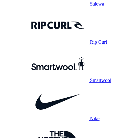
Salewa
Rip Curl
Smartwool
Nike