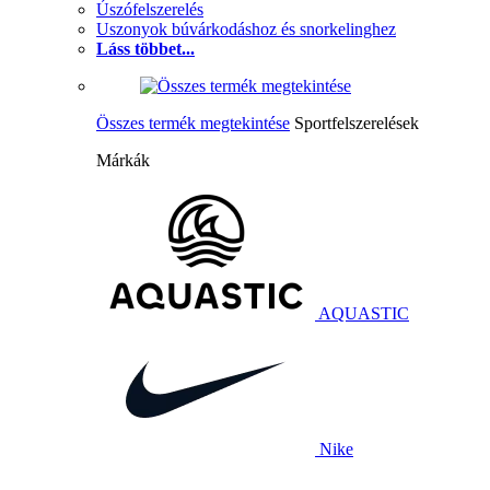
Úszófelszerelés
Uszonyok búvárkodáshoz és snorkelinghez
Láss többet...
Összes termék megtekintése
Sportfelszerelések
Márkák
AQUASTIC
Nike