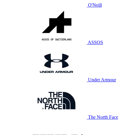
O'Neill
ASSOS
Under Armour
The North Face