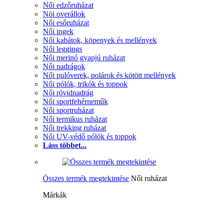
Női edzőruházat
Nöi overállok
Női esőruházat
Női ingek
Női kabátok, köpenyek és mellények
Női leggings
Női merinó gyapjú ruházat
Női nadrágok
Női pulóverek, polárok és kötött mellények
Női pólók, trikók és toppok
Női rövidnadrág
Női sportfehérneműk
Női sportruházat
Női termikus ruházat
Női trekking ruházat
Női UV-védő pólók és toppok
Láss többet...
Összes termék megtekintése
Női ruházat
Márkák