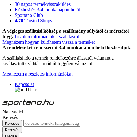
30 napos termékvisszaküldés
Kézbesítés 3-4 munkanapon belül
Sportano Club
4.70
Trusted Shops
A végleges szállítási költség a szállítmány súlyától és méretétől
függ.
További információk a szállításról
Megnézem hogyan küldhetem vissza a terméket
A rendeléseket rendszerint 3-4 munkanapon belül kézbesítjük.
A szállítási idő a termék rendelkezésre állásától valamint a
kiválasztott szállítási módtól függően változhat.
Megnézem a részletes információkat
Kapcsolat
HU
>
Nav switch
Keresés
Keresés
Keresés
Mégse