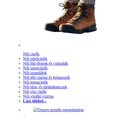
Női cipők
Női edzőcipők
Női flip-flopok és csúszdák
Női sportcipők
Női szandálok
Női téli csizma és hótaposók
Női tornacipők
Női túra- és túrabakancsok
Női vízi cipők
Női vizálló csizma
Láss többet...