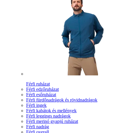
Férfi ruházat
Férfi edzőruházat
Férfi esőruházat
Férfi fürdőnadrágok és rövidnadrágok
Férfi ingek
Férfi kabátok és mellények
Férfi leggings nadrágok
Férfi merinó gyapjú ruházat
Férfi nadrág
Férfi overall