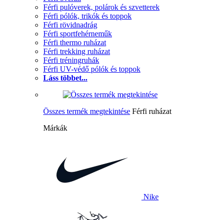
Férfi pulóverek, polárok és szvetterek
Férfi pólók, trikók és toppok
Férfi rövidnadrág
Férfi sportfehérneműk
Férfi thermo ruházat
Férfi trekking ruházat
Férfi tréningruhák
Férfi UV-védő pólók és toppok
Láss többet...
Összes termék megtekintése
Férfi ruházat
Márkák
Nike