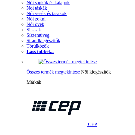
Női sapkák és kalapok
Női táskák
Női vesék és tasakok
Női zokni
Női övek
Sí sisak
Síszemüveg
Strandkiegészítők
Törülközők
Láss többet...
Összes termék megtekintése
Női kiegészítők
Márkák
CEP