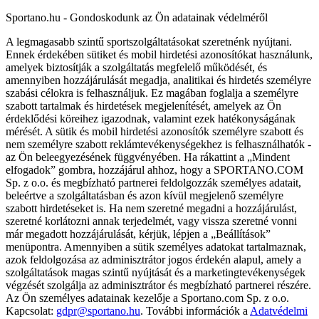
Sportano.hu - Gondoskodunk az Ön adatainak védelméről
A legmagasabb szintű sportszolgáltatásokat szeretnénk nyújtani.
Ennek érdekében sütiket és mobil hirdetési azonosítókat használunk,
amelyek biztosítják a szolgáltatás megfelelő működését, és
amennyiben hozzájárulását megadja, analitikai és hirdetés személyre
szabási célokra is felhasználjuk. Ez magában foglalja a személyre
szabott tartalmak és hirdetések megjelenítését, amelyek az Ön
érdeklődési köreihez igazodnak, valamint ezek hatékonyságának
mérését. A sütik és mobil hirdetési azonosítók személyre szabott és
nem személyre szabott reklámtevékenységekhez is felhasználhatók -
az Ön beleegyezésének függvényében. Ha rákattint a „Mindent
elfogadok” gombra, hozzájárul ahhoz, hogy a SPORTANO.COM
Sp. z o.o. és megbízható partnerei feldolgozzák személyes adatait,
beleértve a szolgáltatásban és azon kívül megjelenő személyre
szabott hirdetéseket is. Ha nem szeretné megadni a hozzájárulást,
szeretné korlátozni annak terjedelmét, vagy vissza szeretné vonni
már megadott hozzájárulását, kérjük, lépjen a „Beállítások”
menüpontra. Amennyiben a sütik személyes adatokat tartalmaznak,
azok feldolgozása az adminisztrátor jogos érdekén alapul, amely a
szolgáltatások magas szintű nyújtását és a marketingtevékenységek
végzését szolgálja az adminisztrátor és megbízható partnerei részére.
Az Ön személyes adatainak kezelője a Sportano.com Sp. z o.o.
Kapcsolat:
gdpr@sportano.hu
. További információk a
Adatvédelmi