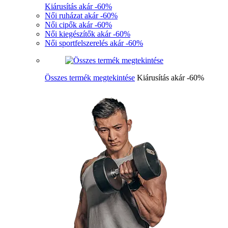
Kiárusítás akár -60%
Női ruházat akár -60%
Női cipők akár -60%
Női kiegészítők akár -60%
Női sportfelszerelés akár -60%
Összes termék megtekintése
Kiárusítás akár -60%