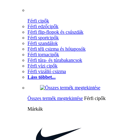
Férfi cipők
Férfi edzőcipők
Férfi flip-flopok és csúszdák
Férfi sportcipők
Férfi szandálok
Férfi téli csizma és hótaposók
Férfi tornacipők
Férfi túra- és túrabakancsok
Férfi vízi cipők
Férfi vizálló csizma
Láss többet...
Összes termék megtekintése
Férfi cipők
Márkák