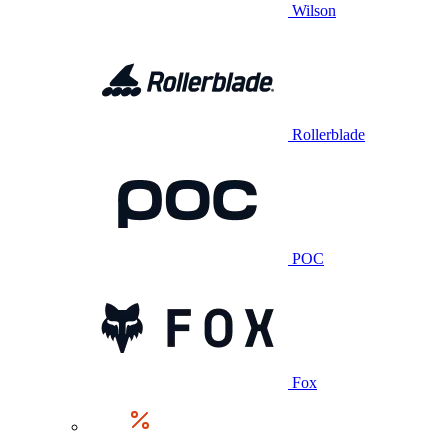
Wilson
Rollerblade
POC
Fox