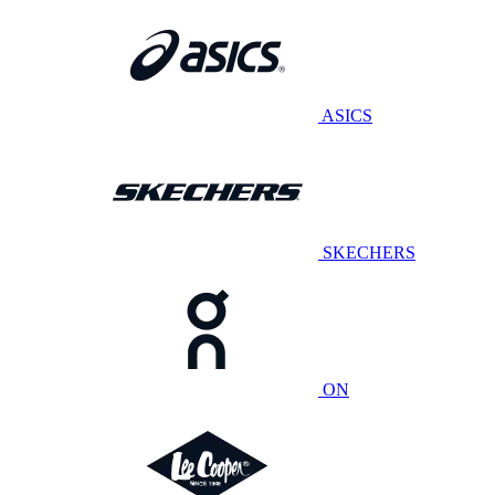
ASICS
SKECHERS
ON