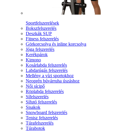
Sportfelszerelések
Bokszfelszerelés
Deszkák SUP
Fitness felszerelés
Görkorcsolya és inline korcsolya
Jóga felszerelés
Kerékpárok
Kimono
Kosárlabda felszerelés
Labdarúgás felszerelés
Mellény a vízi sportokhoz
Neoprén búvárruha úszáshoz
Női sícipő
Röplabda felszerelés
Sífelszerelés
Sífutó felszerelés
Sisakok
Snowboard felszerelés
Tenisz felszerelés
Túrafelszerelés
Túrabotok