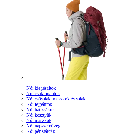
Női kiegészítők
Női csuklópántok
Női csősálak, maszkok és sálak
Női fejpántok
Női hátizsákok
Női kesztyűk
Női maszkok
Női napszemüveg
Női pénztárcák