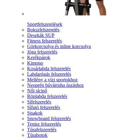
Sportfelszerelések
Bokszfelszerelés
Deszkák SUP
Fitness felszerelés
Görkorcsolya és inline korcsolya
Jóga felszerelés
Kerékpárok
Kimono
Kosárlabda felszerelés
Labdarúgás felszerelés
Mellény a vízi sportokhoz
Neoprén búvárruha úszáshoz
Női sícipő
Röplabda felszerelés
Sífelszerelés
Sífutó felszerelés
Sisakok
Snowboard felszerelés
Tenisz felszerelés
Túrafelszerelés
Túrabotok