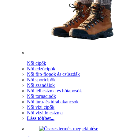
Női cipők
Női edzőcipők
Női flip-flopok és csúszdák
Női sportcipők
Női szandálok
Női téli csizma és hótaposók
Női tornacipők
Női túra- és túrabakancsok
Női vízi cipők
Női vizálló csizma
Láss többet...