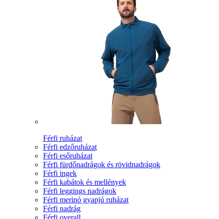
Férfi ruházat
Férfi edzőruházat
Férfi esőruházat
Férfi fürdőnadrágok és rövidnadrágok
Férfi ingek
Férfi kabátok és mellények
Férfi leggings nadrágok
Férfi merinó gyapjú ruházat
Férfi nadrág
Férfi overall