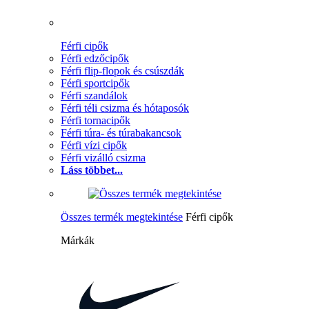
Férfi cipők
Férfi edzőcipők
Férfi flip-flopok és csúszdák
Férfi sportcipők
Férfi szandálok
Férfi téli csizma és hótaposók
Férfi tornacipők
Férfi túra- és túrabakancsok
Férfi vízi cipők
Férfi vizálló csizma
Láss többet...
Összes termék megtekintése
Férfi cipők
Márkák