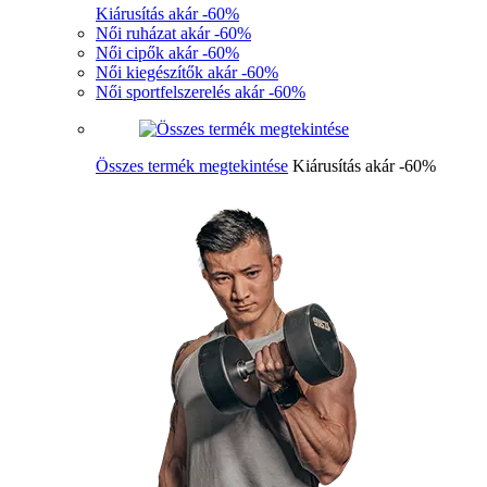
Kiárusítás akár -60%
Női ruházat akár -60%
Női cipők akár -60%
Női kiegészítők akár -60%
Női sportfelszerelés akár -60%
Összes termék megtekintése
Kiárusítás akár -60%