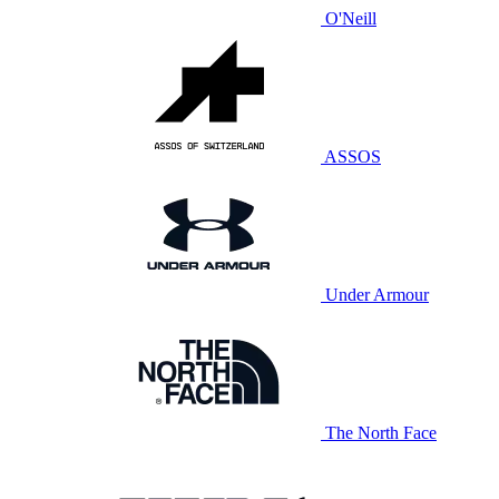
O'Neill
ASSOS
Under Armour
The North Face