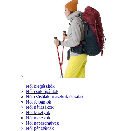
Női kiegészítők
Női csuklópántok
Női csősálak, maszkok és sálak
Női fejpántok
Női hátizsákok
Női kesztyűk
Női maszkok
Női napszemüveg
Női pénztárcák