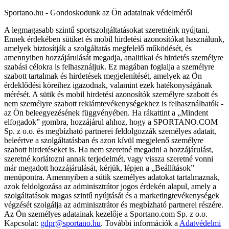
Sportano.hu - Gondoskodunk az Ön adatainak védelméről
A legmagasabb szintű sportszolgáltatásokat szeretnénk nyújtani.
Ennek érdekében sütiket és mobil hirdetési azonosítókat használunk,
amelyek biztosítják a szolgáltatás megfelelő működését, és
amennyiben hozzájárulását megadja, analitikai és hirdetés személyre
szabási célokra is felhasználjuk. Ez magában foglalja a személyre
szabott tartalmak és hirdetések megjelenítését, amelyek az Ön
érdeklődési köreihez igazodnak, valamint ezek hatékonyságának
mérését. A sütik és mobil hirdetési azonosítók személyre szabott és
nem személyre szabott reklámtevékenységekhez is felhasználhatók -
az Ön beleegyezésének függvényében. Ha rákattint a „Mindent
elfogadok” gombra, hozzájárul ahhoz, hogy a SPORTANO.COM
Sp. z o.o. és megbízható partnerei feldolgozzák személyes adatait,
beleértve a szolgáltatásban és azon kívül megjelenő személyre
szabott hirdetéseket is. Ha nem szeretné megadni a hozzájárulást,
szeretné korlátozni annak terjedelmét, vagy vissza szeretné vonni
már megadott hozzájárulását, kérjük, lépjen a „Beállítások”
menüpontra. Amennyiben a sütik személyes adatokat tartalmaznak,
azok feldolgozása az adminisztrátor jogos érdekén alapul, amely a
szolgáltatások magas szintű nyújtását és a marketingtevékenységek
végzését szolgálja az adminisztrátor és megbízható partnerei részére.
Az Ön személyes adatainak kezelője a Sportano.com Sp. z o.o.
Kapcsolat:
gdpr@sportano.hu
. További információk a
Adatvédelmi