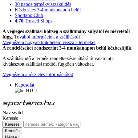
30 napos termékvisszaküldés
Kézbesítés 3-4 munkanapon belül
Sportano Club
4.70
Trusted Shops
A végleges szállítási költség a szállítmány súlyától és méretétől
függ.
További információk a szállításról
Megnézem hogyan küldhetem vissza a terméket
A rendeléseket rendszerint 3-4 munkanapon belül kézbesítjük.
A szállítási idő a termék rendelkezésre állásától valamint a
kiválasztott szállítási módtól függően változhat.
Megnézem a részletes információkat
Kapcsolat
HU
>
Nav switch
Keresés
Keresés
Keresés
Mégse