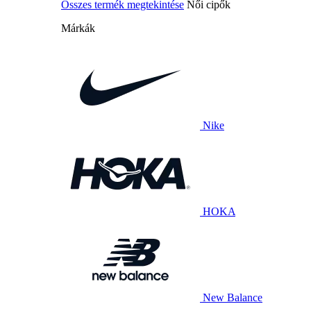
Összes termék megtekintése
Női cipők
Márkák
Nike
HOKA
New Balance