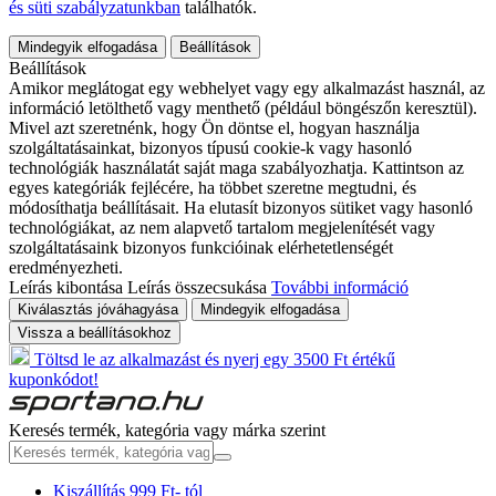
és süti szabályzatunkban
találhatók.
Mindegyik elfogadása
Beállítások
Beállítások
Amikor meglátogat egy webhelyet vagy egy alkalmazást használ, az
információ letölthető vagy menthető (például böngészőn keresztül).
Mivel azt szeretnénk, hogy Ön döntse el, hogyan használja
szolgáltatásainkat, bizonyos típusú cookie-k vagy hasonló
technológiák használatát saját maga szabályozhatja. Kattintson az
egyes kategóriák fejlécére, ha többet szeretne megtudni, és
módosíthatja beállításait. Ha elutasít bizonyos sütiket vagy hasonló
technológiákat, az nem alapvető tartalom megjelenítését vagy
szolgáltatásaink bizonyos funkcióinak elérhetetlenségét
eredményezheti.
Leírás kibontása
Leírás összecsukása
További információ
Kiválasztás jóváhagyása
Mindegyik elfogadása
Vissza a beállításokhoz
Töltsd le az alkalmazást és nyerj egy 3500 Ft értékű
kuponkódot!
Keresés termék, kategória vagy márka szerint
Kiszállítás 999 Ft- tól