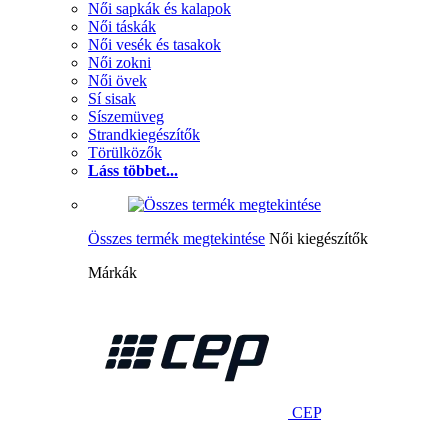
Női sapkák és kalapok
Női táskák
Női vesék és tasakok
Női zokni
Női övek
Sí sisak
Síszemüveg
Strandkiegészítők
Törülközők
Láss többet...
Összes termék megtekintése
Női kiegészítők
Márkák
CEP