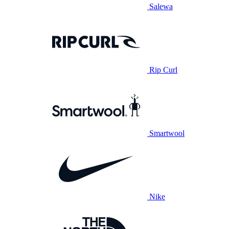
Salewa
Rip Curl
Smartwool
Nike