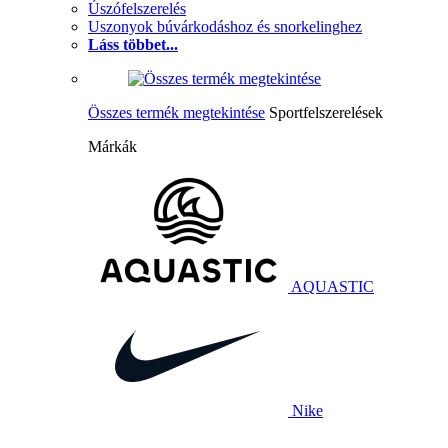
Úszófelszerelés
Uszonyok búvárkodáshoz és snorkelinghez
Láss többet...
Összes termék megtekintése
Sportfelszerelések
Márkák
AQUASTIC
Nike