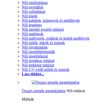
Női edzőruházat
Nöi overállok
Női esőruházat
Női ingek
Női kabátok, köpenyek és mellények
Női leggings
Női merinó gyapjú ruházat
Női nadrágok
Női pulóverek, polárok és kötött mellények
Női pólók, trikók és toppok
Női rövidnadrág
Női sportfehérneműk
Női sportruházat
Női termikus ruházat
Női trekking ruházat
Női UV-védő pólók és toppok
Láss többet...
Összes termék megtekintése
Női ruházat
Márkák