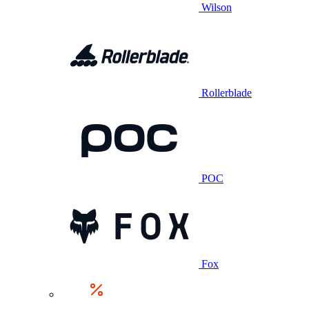
Wilson
Rollerblade
POC
Fox