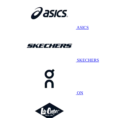
ASICS
SKECHERS
ON