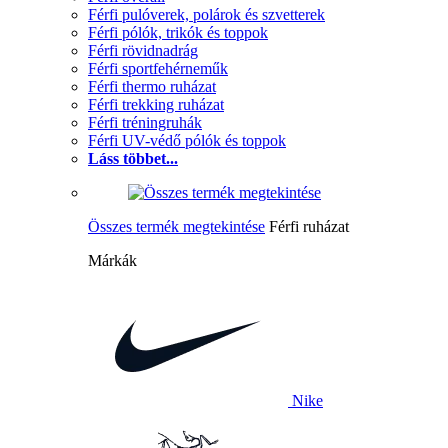
Férfi pulóverek, polárok és szvetterek
Férfi pólók, trikók és toppok
Férfi rövidnadrág
Férfi sportfehérneműk
Férfi thermo ruházat
Férfi trekking ruházat
Férfi tréningruhák
Férfi UV-védő pólók és toppok
Láss többet...
Összes termék megtekintése
Férfi ruházat
Márkák
Nike