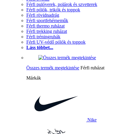
Férfi pulóverek, polárok és szvetterek
Férfi pólók, trikók és toppok
Férfi rövidnadrág
Férfi sportfehérneműk
Férfi thermo ruházat
Férfi trekking ruházat
Férfi tréningruhák
Férfi UV-védő pólók és toppok
Láss többet...
Összes termék megtekintése
Férfi ruházat
Márkák
Nike