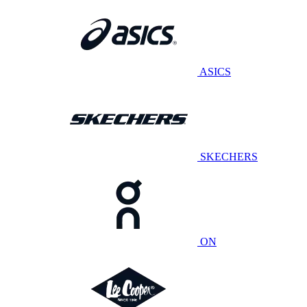
ASICS
SKECHERS
ON