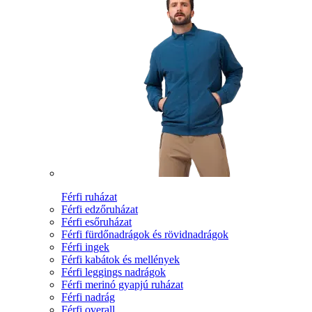
Férfi ruházat
Férfi edzőruházat
Férfi esőruházat
Férfi fürdőnadrágok és rövidnadrágok
Férfi ingek
Férfi kabátok és mellények
Férfi leggings nadrágok
Férfi merinó gyapjú ruházat
Férfi nadrág
Férfi overall