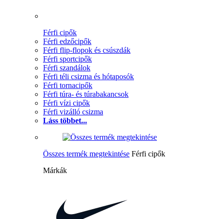
Férfi cipők
Férfi edzőcipők
Férfi flip-flopok és csúszdák
Férfi sportcipők
Férfi szandálok
Férfi téli csizma és hótaposók
Férfi tornacipők
Férfi túra- és túrabakancsok
Férfi vízi cipők
Férfi vizálló csizma
Láss többet...
Összes termék megtekintése
Férfi cipők
Márkák