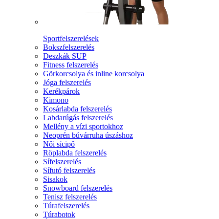
Sportfelszerelések
Bokszfelszerelés
Deszkák SUP
Fitness felszerelés
Görkorcsolya és inline korcsolya
Jóga felszerelés
Kerékpárok
Kimono
Kosárlabda felszerelés
Labdarúgás felszerelés
Mellény a vízi sportokhoz
Neoprén búvárruha úszáshoz
Női sícipő
Röplabda felszerelés
Sífelszerelés
Sífutó felszerelés
Sisakok
Snowboard felszerelés
Tenisz felszerelés
Túrafelszerelés
Túrabotok