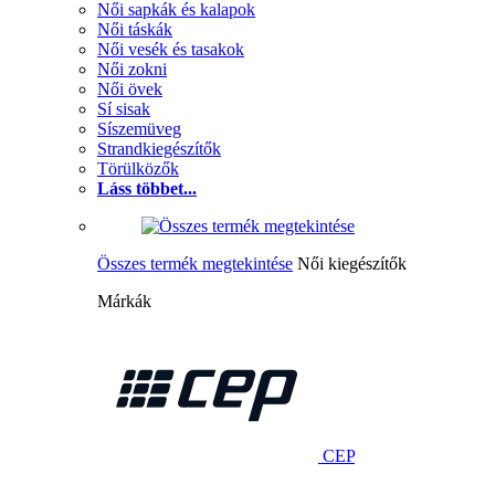
Női sapkák és kalapok
Női táskák
Női vesék és tasakok
Női zokni
Női övek
Sí sisak
Síszemüveg
Strandkiegészítők
Törülközők
Láss többet...
Összes termék megtekintése
Női kiegészítők
Márkák
CEP