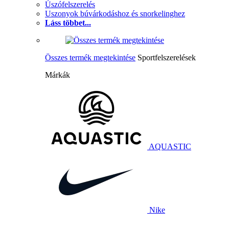
Úszófelszerelés
Uszonyok búvárkodáshoz és snorkelinghez
Láss többet...
Összes termék megtekintése
Sportfelszerelések
Márkák
AQUASTIC
Nike