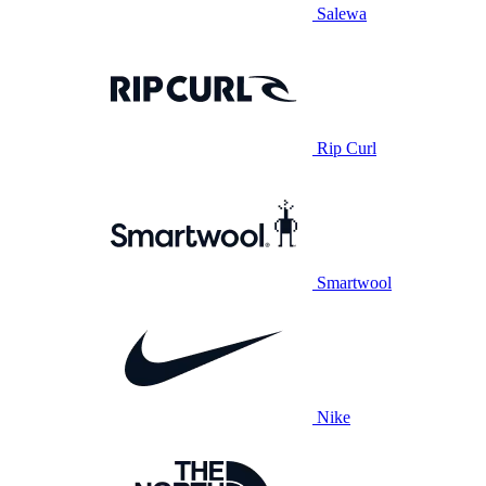
Salewa
Rip Curl
Smartwool
Nike