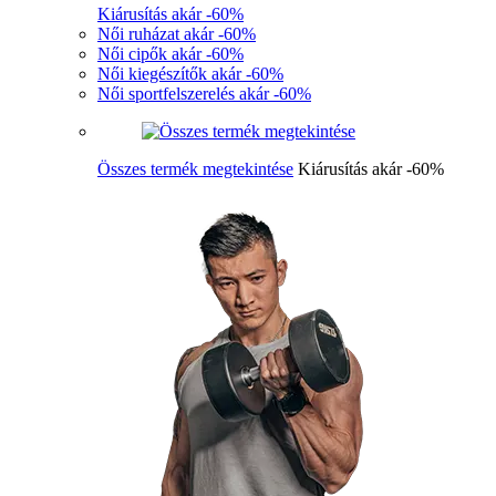
Kiárusítás akár -60%
Női ruházat akár -60%
Női cipők akár -60%
Női kiegészítők akár -60%
Női sportfelszerelés akár -60%
Összes termék megtekintése
Kiárusítás akár -60%