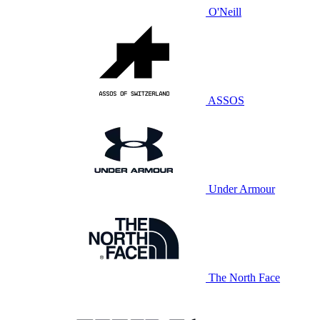
O'Neill
ASSOS
Under Armour
The North Face