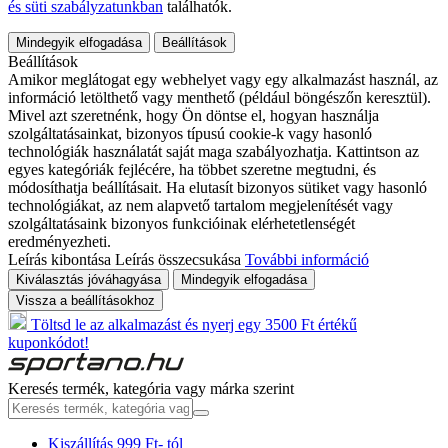
és süti szabályzatunkban
találhatók.
Mindegyik elfogadása
Beállítások
Beállítások
Amikor meglátogat egy webhelyet vagy egy alkalmazást használ, az
információ letölthető vagy menthető (például böngészőn keresztül).
Mivel azt szeretnénk, hogy Ön döntse el, hogyan használja
szolgáltatásainkat, bizonyos típusú cookie-k vagy hasonló
technológiák használatát saját maga szabályozhatja. Kattintson az
egyes kategóriák fejlécére, ha többet szeretne megtudni, és
módosíthatja beállításait. Ha elutasít bizonyos sütiket vagy hasonló
technológiákat, az nem alapvető tartalom megjelenítését vagy
szolgáltatásaink bizonyos funkcióinak elérhetetlenségét
eredményezheti.
Leírás kibontása
Leírás összecsukása
További információ
Kiválasztás jóváhagyása
Mindegyik elfogadása
Vissza a beállításokhoz
Töltsd le az alkalmazást és nyerj egy 3500 Ft értékű
kuponkódot!
Keresés termék, kategória vagy márka szerint
Kiszállítás 999 Ft- tól