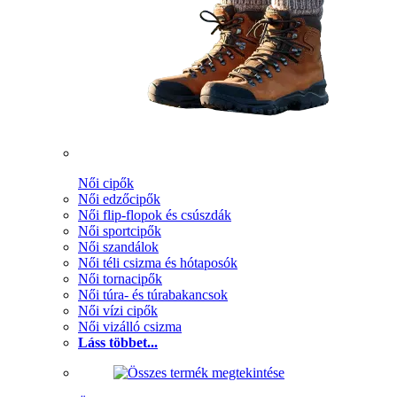
Női cipők
Női edzőcipők
Női flip-flopok és csúszdák
Női sportcipők
Női szandálok
Női téli csizma és hótaposók
Női tornacipők
Női túra- és túrabakancsok
Női vízi cipők
Női vizálló csizma
Láss többet...