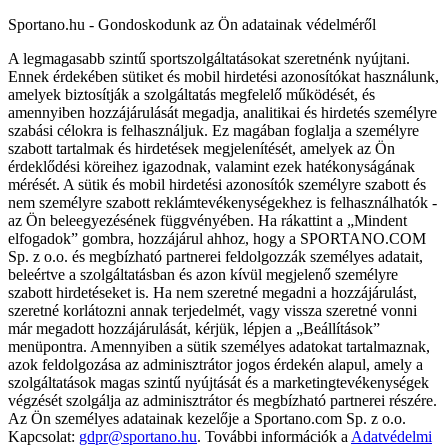
Sportano.hu - Gondoskodunk az Ön adatainak védelméről
A legmagasabb szintű sportszolgáltatásokat szeretnénk nyújtani.
Ennek érdekében sütiket és mobil hirdetési azonosítókat használunk,
amelyek biztosítják a szolgáltatás megfelelő működését, és
amennyiben hozzájárulását megadja, analitikai és hirdetés személyre
szabási célokra is felhasználjuk. Ez magában foglalja a személyre
szabott tartalmak és hirdetések megjelenítését, amelyek az Ön
érdeklődési köreihez igazodnak, valamint ezek hatékonyságának
mérését. A sütik és mobil hirdetési azonosítók személyre szabott és
nem személyre szabott reklámtevékenységekhez is felhasználhatók -
az Ön beleegyezésének függvényében. Ha rákattint a „Mindent
elfogadok” gombra, hozzájárul ahhoz, hogy a SPORTANO.COM
Sp. z o.o. és megbízható partnerei feldolgozzák személyes adatait,
beleértve a szolgáltatásban és azon kívül megjelenő személyre
szabott hirdetéseket is. Ha nem szeretné megadni a hozzájárulást,
szeretné korlátozni annak terjedelmét, vagy vissza szeretné vonni
már megadott hozzájárulását, kérjük, lépjen a „Beállítások”
menüpontra. Amennyiben a sütik személyes adatokat tartalmaznak,
azok feldolgozása az adminisztrátor jogos érdekén alapul, amely a
szolgáltatások magas szintű nyújtását és a marketingtevékenységek
végzését szolgálja az adminisztrátor és megbízható partnerei részére.
Az Ön személyes adatainak kezelője a Sportano.com Sp. z o.o.
Kapcsolat:
gdpr@sportano.hu
. További információk a
Adatvédelmi