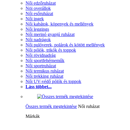
Női edzőruházat
Nöi overállok
Női esőruházat
Női ingek
Női kabátok, köpenyek és mellények
Női leggings
Női merinó gyapjú ruházat
Női nadrágok
Női pulóverek, polárok és kötött mellények
Női pólók, trikók és toppok
Női rövidnadrág
Női sportfehérneműk
Női sportruházat
Női termikus ruházat
Női trekking ruházat
Női UV-védő pólók és toppok
Láss többet...
Összes termék megtekintése
Női ruházat
Márkák