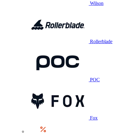
Wilson
Rollerblade
POC
Fox