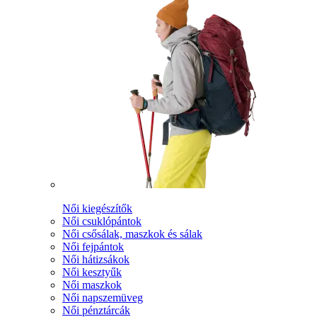
Női kiegészítők
Női csuklópántok
Női csősálak, maszkok és sálak
Női fejpántok
Női hátizsákok
Női kesztyűk
Női maszkok
Női napszemüveg
Női pénztárcák