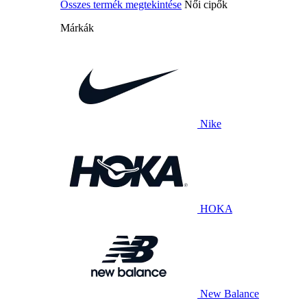
Összes termék megtekintése
Női cipők
Márkák
Nike
HOKA
New Balance