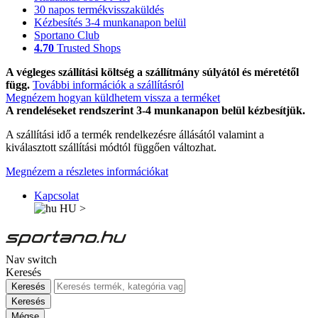
30 napos termékvisszaküldés
Kézbesítés 3-4 munkanapon belül
Sportano Club
4.70
Trusted Shops
A végleges szállítási költség a szállítmány súlyától és méretétől
függ.
További információk a szállításról
Megnézem hogyan küldhetem vissza a terméket
A rendeléseket rendszerint 3-4 munkanapon belül kézbesítjük.
A szállítási idő a termék rendelkezésre állásától valamint a
kiválasztott szállítási módtól függően változhat.
Megnézem a részletes információkat
Kapcsolat
HU
>
Nav switch
Keresés
Keresés
Keresés
Mégse