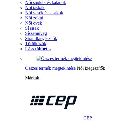
Női sapkák és kalapok
Női táskák
Női vesék és tasakok
Női zokni
Női övek
Sí sisak
Síszemüveg
Strandkiegészítők
Törülközők
Láss többet...
Összes termék megtekintése
Női kiegészítők
Márkák
CEP