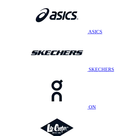
ASICS
SKECHERS
ON