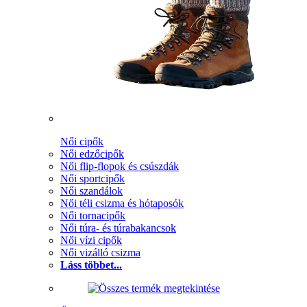
Női cipők
Női edzőcipők
Női flip-flopok és csúszdák
Női sportcipők
Női szandálok
Női téli csizma és hótaposók
Női tornacipők
Női túra- és túrabakancsok
Női vízi cipők
Női vizálló csizma
Láss többet...