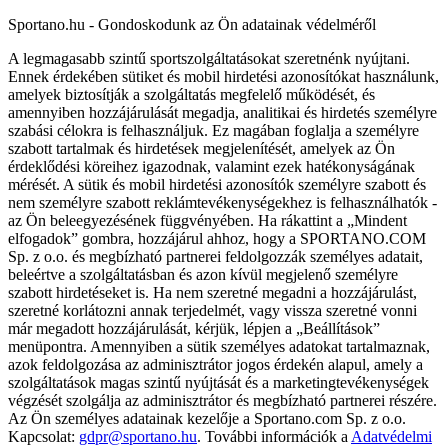
Sportano.hu - Gondoskodunk az Ön adatainak védelméről
A legmagasabb szintű sportszolgáltatásokat szeretnénk nyújtani.
Ennek érdekében sütiket és mobil hirdetési azonosítókat használunk,
amelyek biztosítják a szolgáltatás megfelelő működését, és
amennyiben hozzájárulását megadja, analitikai és hirdetés személyre
szabási célokra is felhasználjuk. Ez magában foglalja a személyre
szabott tartalmak és hirdetések megjelenítését, amelyek az Ön
érdeklődési köreihez igazodnak, valamint ezek hatékonyságának
mérését. A sütik és mobil hirdetési azonosítók személyre szabott és
nem személyre szabott reklámtevékenységekhez is felhasználhatók -
az Ön beleegyezésének függvényében. Ha rákattint a „Mindent
elfogadok” gombra, hozzájárul ahhoz, hogy a SPORTANO.COM
Sp. z o.o. és megbízható partnerei feldolgozzák személyes adatait,
beleértve a szolgáltatásban és azon kívül megjelenő személyre
szabott hirdetéseket is. Ha nem szeretné megadni a hozzájárulást,
szeretné korlátozni annak terjedelmét, vagy vissza szeretné vonni
már megadott hozzájárulását, kérjük, lépjen a „Beállítások”
menüpontra. Amennyiben a sütik személyes adatokat tartalmaznak,
azok feldolgozása az adminisztrátor jogos érdekén alapul, amely a
szolgáltatások magas szintű nyújtását és a marketingtevékenységek
végzését szolgálja az adminisztrátor és megbízható partnerei részére.
Az Ön személyes adatainak kezelője a Sportano.com Sp. z o.o.
Kapcsolat:
gdpr@sportano.hu
. További információk a
Adatvédelmi