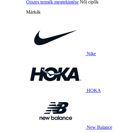
Összes termék megtekintése
Női cipők
Márkák
Nike
HOKA
New Balance