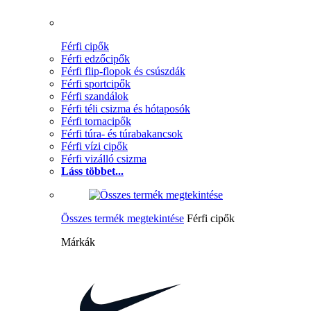
Férfi cipők
Férfi edzőcipők
Férfi flip-flopok és csúszdák
Férfi sportcipők
Férfi szandálok
Férfi téli csizma és hótaposók
Férfi tornacipők
Férfi túra- és túrabakancsok
Férfi vízi cipők
Férfi vizálló csizma
Láss többet...
Összes termék megtekintése
Férfi cipők
Márkák