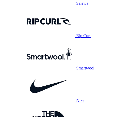
Salewa
Rip Curl
Smartwool
Nike