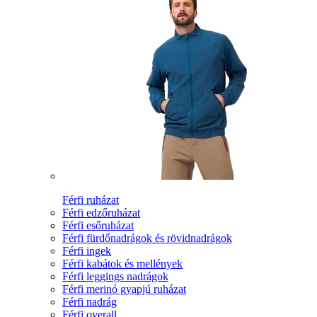
Férfi ruházat
Férfi edzőruházat
Férfi esőruházat
Férfi fürdőnadrágok és rövidnadrágok
Férfi ingek
Férfi kabátok és mellények
Férfi leggings nadrágok
Férfi merinó gyapjú ruházat
Férfi nadrág
Férfi overall