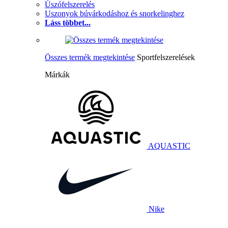
Úszófelszerelés
Uszonyok búvárkodáshoz és snorkelinghez
Láss többet...
Összes termék megtekintése
Sportfelszerelések
Márkák
AQUASTIC
Nike