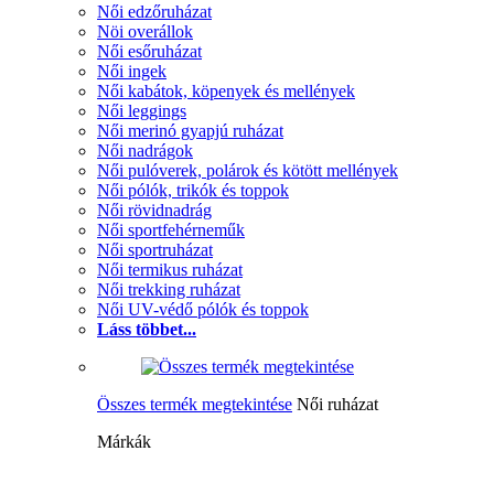
Női edzőruházat
Nöi overállok
Női esőruházat
Női ingek
Női kabátok, köpenyek és mellények
Női leggings
Női merinó gyapjú ruházat
Női nadrágok
Női pulóverek, polárok és kötött mellények
Női pólók, trikók és toppok
Női rövidnadrág
Női sportfehérneműk
Női sportruházat
Női termikus ruházat
Női trekking ruházat
Női UV-védő pólók és toppok
Láss többet...
Összes termék megtekintése
Női ruházat
Márkák