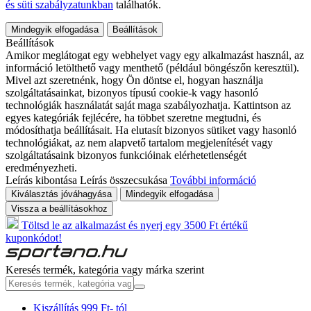
és süti szabályzatunkban
találhatók.
Mindegyik elfogadása
Beállítások
Beállítások
Amikor meglátogat egy webhelyet vagy egy alkalmazást használ, az
információ letölthető vagy menthető (például böngészőn keresztül).
Mivel azt szeretnénk, hogy Ön döntse el, hogyan használja
szolgáltatásainkat, bizonyos típusú cookie-k vagy hasonló
technológiák használatát saját maga szabályozhatja. Kattintson az
egyes kategóriák fejlécére, ha többet szeretne megtudni, és
módosíthatja beállításait. Ha elutasít bizonyos sütiket vagy hasonló
technológiákat, az nem alapvető tartalom megjelenítését vagy
szolgáltatásaink bizonyos funkcióinak elérhetetlenségét
eredményezheti.
Leírás kibontása
Leírás összecsukása
További információ
Kiválasztás jóváhagyása
Mindegyik elfogadása
Vissza a beállításokhoz
Töltsd le az alkalmazást és nyerj egy 3500 Ft értékű
kuponkódot!
Keresés termék, kategória vagy márka szerint
Kiszállítás 999 Ft- tól