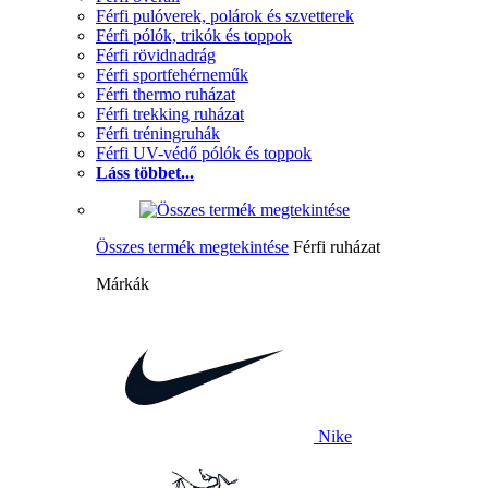
Férfi pulóverek, polárok és szvetterek
Férfi pólók, trikók és toppok
Férfi rövidnadrág
Férfi sportfehérneműk
Férfi thermo ruházat
Férfi trekking ruházat
Férfi tréningruhák
Férfi UV-védő pólók és toppok
Láss többet...
Összes termék megtekintése
Férfi ruházat
Márkák
Nike