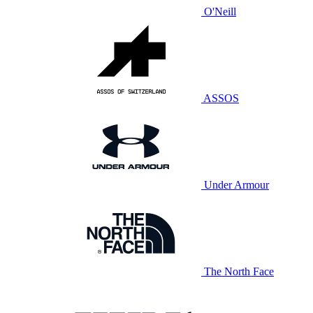
O'Neill
ASSOS
Under Armour
The North Face