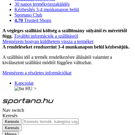
30 napos termékvisszaküldés
Kézbesítés 3-4 munkanapon belül
Sportano Club
4.70
Trusted Shops
A végleges szállítási költség a szállítmány súlyától és méretétől
függ.
További információk a szállításról
Megnézem hogyan küldhetem vissza a terméket
A rendeléseket rendszerint 3-4 munkanapon belül kézbesítjük.
A szállítási idő a termék rendelkezésre állásától valamint a
kiválasztott szállítási módtól függően változhat.
Megnézem a részletes információkat
Kapcsolat
HU
>
Nav switch
Keresés
Keresés
Keresés
Mégse