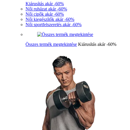
Kiárusítás akár -60%
Női ruházat akár -60%
Női cipők akár -60%
Női kiegészítők akár -60%
Női sportfelszerelés akár -60%
Összes termék megtekintése
Kiárusítás akár -60%