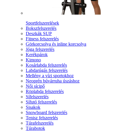
Sportfelszerelések
Bokszfelszerelés
Deszkák SUP
Fitness felszerelés
Görkorcsolya és inline korcsolya
Jóga felszerelés
Kerékpárok
Kimono
Kosárlabda felszerelés
Labdarúgás felszerelés
Mellény a vízi sportokhoz
Neoprén búvárruha úszáshoz
Női sícipő
Röplabda felszerelés
Sífelszerelés
Sífutó felszerelés
Sisakok
Snowboard felszerelés
Tenisz felszerelés
Túrafelszerelés
Túrabotok