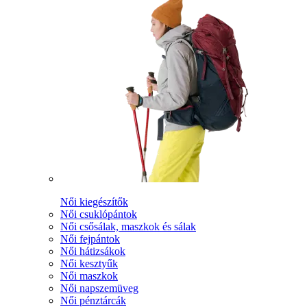
Női kiegészítők
Női csuklópántok
Női csősálak, maszkok és sálak
Női fejpántok
Női hátizsákok
Női kesztyűk
Női maszkok
Női napszemüveg
Női pénztárcák