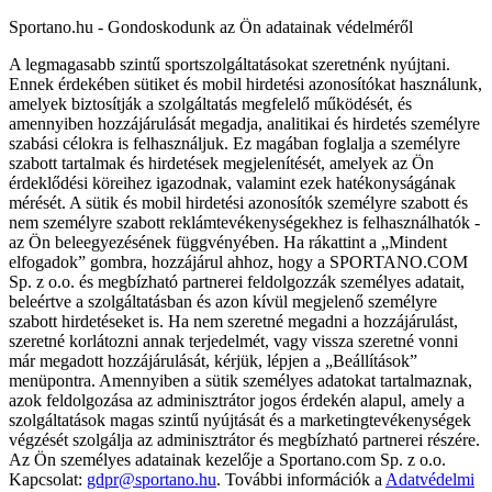
Sportano.hu - Gondoskodunk az Ön adatainak védelméről
A legmagasabb szintű sportszolgáltatásokat szeretnénk nyújtani.
Ennek érdekében sütiket és mobil hirdetési azonosítókat használunk,
amelyek biztosítják a szolgáltatás megfelelő működését, és
amennyiben hozzájárulását megadja, analitikai és hirdetés személyre
szabási célokra is felhasználjuk. Ez magában foglalja a személyre
szabott tartalmak és hirdetések megjelenítését, amelyek az Ön
érdeklődési köreihez igazodnak, valamint ezek hatékonyságának
mérését. A sütik és mobil hirdetési azonosítók személyre szabott és
nem személyre szabott reklámtevékenységekhez is felhasználhatók -
az Ön beleegyezésének függvényében. Ha rákattint a „Mindent
elfogadok” gombra, hozzájárul ahhoz, hogy a SPORTANO.COM
Sp. z o.o. és megbízható partnerei feldolgozzák személyes adatait,
beleértve a szolgáltatásban és azon kívül megjelenő személyre
szabott hirdetéseket is. Ha nem szeretné megadni a hozzájárulást,
szeretné korlátozni annak terjedelmét, vagy vissza szeretné vonni
már megadott hozzájárulását, kérjük, lépjen a „Beállítások”
menüpontra. Amennyiben a sütik személyes adatokat tartalmaznak,
azok feldolgozása az adminisztrátor jogos érdekén alapul, amely a
szolgáltatások magas szintű nyújtását és a marketingtevékenységek
végzését szolgálja az adminisztrátor és megbízható partnerei részére.
Az Ön személyes adatainak kezelője a Sportano.com Sp. z o.o.
Kapcsolat:
gdpr@sportano.hu
. További információk a
Adatvédelmi