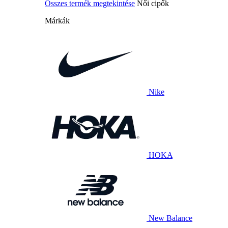
Összes termék megtekintése
Női cipők
Márkák
Nike
HOKA
New Balance