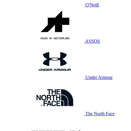
O'Neill
ASSOS
Under Armour
The North Face