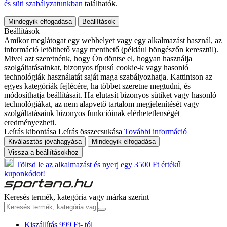
és süti szabályzatunkban
találhatók.
Mindegyik elfogadása
Beállítások
Beállítások
Amikor meglátogat egy webhelyet vagy egy alkalmazást használ, az
információ letölthető vagy menthető (például böngészőn keresztül).
Mivel azt szeretnénk, hogy Ön döntse el, hogyan használja
szolgáltatásainkat, bizonyos típusú cookie-k vagy hasonló
technológiák használatát saját maga szabályozhatja. Kattintson az
egyes kategóriák fejlécére, ha többet szeretne megtudni, és
módosíthatja beállításait. Ha elutasít bizonyos sütiket vagy hasonló
technológiákat, az nem alapvető tartalom megjelenítését vagy
szolgáltatásaink bizonyos funkcióinak elérhetetlenségét
eredményezheti.
Leírás kibontása
Leírás összecsukása
További információ
Kiválasztás jóváhagyása
Mindegyik elfogadása
Vissza a beállításokhoz
Töltsd le az alkalmazást és nyerj egy 3500 Ft értékű
kuponkódot!
Keresés termék, kategória vagy márka szerint
Kiszállítás 999 Ft- tól