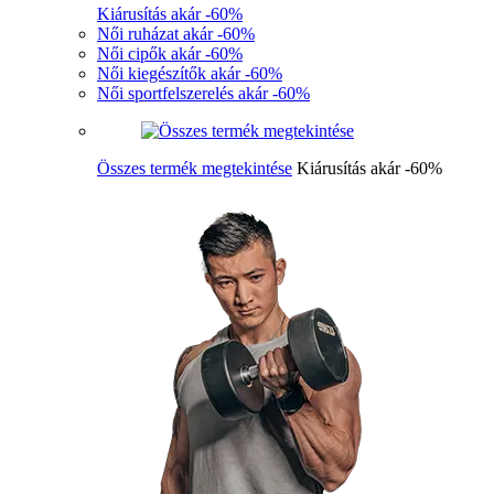
Kiárusítás akár -60%
Női ruházat akár -60%
Női cipők akár -60%
Női kiegészítők akár -60%
Női sportfelszerelés akár -60%
Összes termék megtekintése
Kiárusítás akár -60%