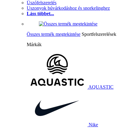
Úszófelszerelés
Uszonyok búvárkodáshoz és snorkelinghez
Láss többet...
Összes termék megtekintése
Sportfelszerelések
Márkák
AQUASTIC
Nike