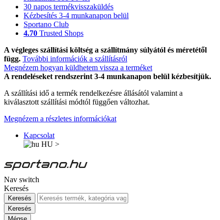
30 napos termékvisszaküldés
Kézbesítés 3-4 munkanapon belül
Sportano Club
4.70
Trusted Shops
A végleges szállítási költség a szállítmány súlyától és méretétől
függ.
További információk a szállításról
Megnézem hogyan küldhetem vissza a terméket
A rendeléseket rendszerint 3-4 munkanapon belül kézbesítjük.
A szállítási idő a termék rendelkezésre állásától valamint a
kiválasztott szállítási módtól függően változhat.
Megnézem a részletes információkat
Kapcsolat
HU
>
Nav switch
Keresés
Keresés
Keresés
Mégse