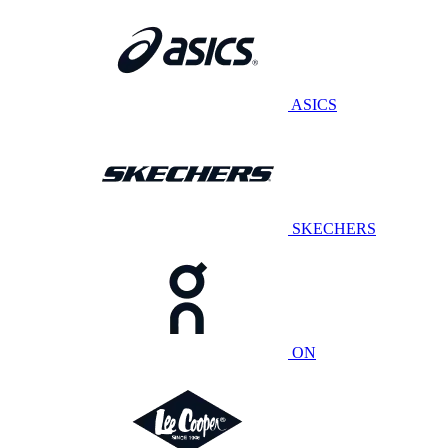
ASICS
SKECHERS
ON