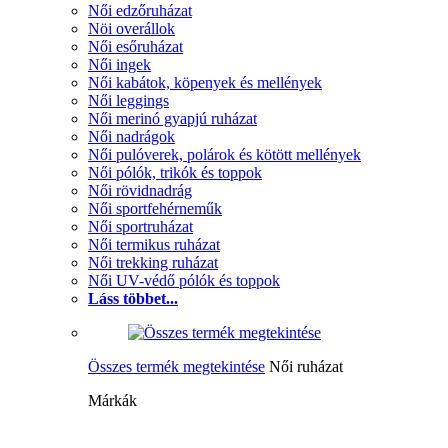
Női edzőruházat
Nöi overállok
Női esőruházat
Női ingek
Női kabátok, köpenyek és mellények
Női leggings
Női merinó gyapjú ruházat
Női nadrágok
Női pulóverek, polárok és kötött mellények
Női pólók, trikók és toppok
Női rövidnadrág
Női sportfehérneműk
Női sportruházat
Női termikus ruházat
Női trekking ruházat
Női UV-védő pólók és toppok
Láss többet...
Összes termék megtekintése
Női ruházat
Márkák