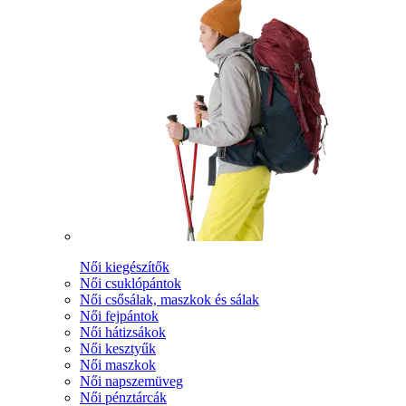
Női kiegészítők
Női csuklópántok
Női csősálak, maszkok és sálak
Női fejpántok
Női hátizsákok
Női kesztyűk
Női maszkok
Női napszemüveg
Női pénztárcák