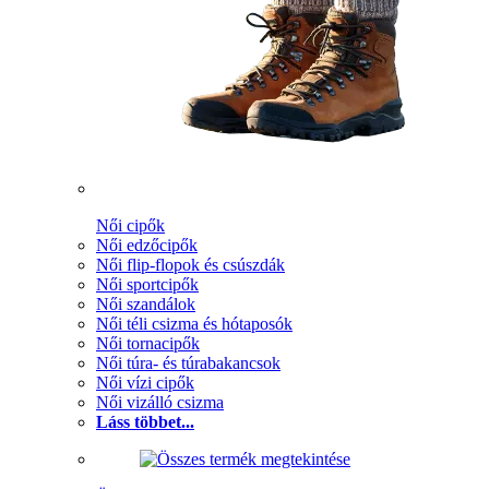
Női cipők
Női edzőcipők
Női flip-flopok és csúszdák
Női sportcipők
Női szandálok
Női téli csizma és hótaposók
Női tornacipők
Női túra- és túrabakancsok
Női vízi cipők
Női vizálló csizma
Láss többet...