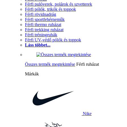
Férfi pulóverek, polárok és szvetterek
Férfi pólók, trikók és toppok
Férfi rövidnadrág
Férfi sportfehérneműk
Férfi thermo ruházat
Férfi trekking ruházat
Férfi tréningruhák
Férfi UV-védő pólók és toppok
Láss többet...
Összes termék megtekintése
Férfi ruházat
Márkák
Nike