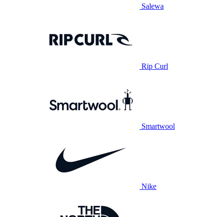
Salewa
Rip Curl
Smartwool
Nike