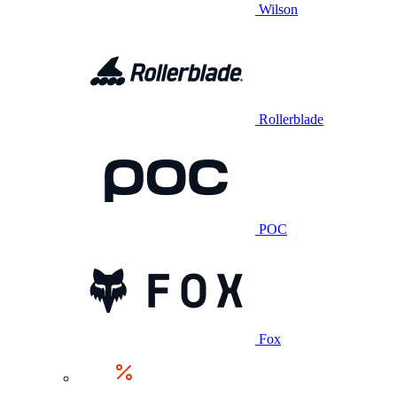
Wilson
Rollerblade
POC
Fox