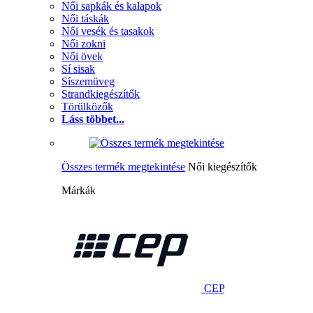
Női sapkák és kalapok
Női táskák
Női vesék és tasakok
Női zokni
Női övek
Sí sisak
Síszemüveg
Strandkiegészítők
Törülközők
Láss többet...
Összes termék megtekintése
Női kiegészítők
Márkák
CEP