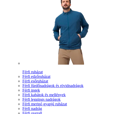
Férfi ruházat
Férfi edzőruházat
Férfi esőruházat
Férfi fürdőnadrágok és rövidnadrágok
Férfi ingek
Férfi kabátok és mellények
Férfi leggings nadrágok
Férfi merinó gyapjú ruházat
Férfi nadrág
Férfi overall