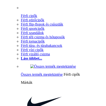
Férfi cipők
Férfi edzőcipők
Férfi flip-flopok és csúszdák
Férfi sportcipők
Férfi szandálok
Férfi téli csizma és hótaposók
Férfi tornacipők
Férfi túra- és túrabakancsok
Férfi vízi cipők
Férfi vizálló csizma
Láss többet...
Összes termék megtekintése
Férfi cipők
Márkák