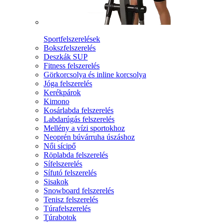
Sportfelszerelések
Bokszfelszerelés
Deszkák SUP
Fitness felszerelés
Görkorcsolya és inline korcsolya
Jóga felszerelés
Kerékpárok
Kimono
Kosárlabda felszerelés
Labdarúgás felszerelés
Mellény a vízi sportokhoz
Neoprén búvárruha úszáshoz
Női sícipő
Röplabda felszerelés
Sífelszerelés
Sífutó felszerelés
Sisakok
Snowboard felszerelés
Tenisz felszerelés
Túrafelszerelés
Túrabotok