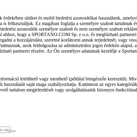
k érdekében sütiket és mobil hirdetési azonosítókat használunk, amelye
ra is felhasználjuk. Ez magában foglalja a személyre szabott tartalmak 
hirdetési azonosítók személyre szabott és nem személyre szabott rekl
l ahhoz, hogy a SPORTANO.COM Sp. z o.o. és megbízható partnerei fel
gadni a hozzájárulást, szeretné korlátozni annak terjedelmét, vagy viss
almaznak, azok feldolgozása az adminisztrátor jogos érdekén alapul, am
ízható partnerei részére. Az Ön személyes adatainak kezelője a Sporta
formáció letölthető vagy menthető (például böngészőn keresztül). Mive
 használatát saját maga szabályozhatja. Kattintson az egyes kategóriák f
vető tartalom megjelenítését vagy szolgáltatásaink bizonyos funkcióina