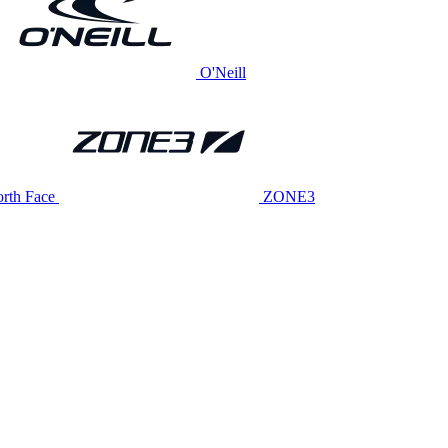
O'Neill
rth Face
ZONE3