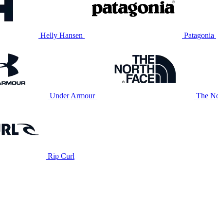
Helly Hansen
Patagonia
Under Armour
The No
Rip Curl