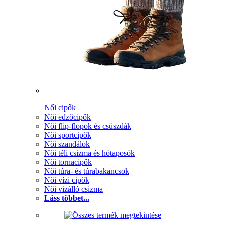
Női cipők
Női edzőcipők
Női flip-flopok és csúszdák
Női sportcipők
Női szandálok
Női téli csizma és hótaposók
Női tornacipők
Női túra- és túrabakancsok
Női vízi cipők
Női vizálló csizma
Láss többet...