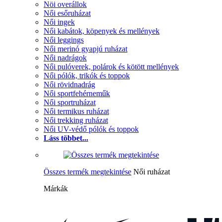
Nöi overállok
Női esőruházat
Női ingek
Női kabátok, köpenyek és mellények
Női leggings
Női merinó gyapjú ruházat
Női nadrágok
Női pulóverek, polárok és kötött mellények
Női pólók, trikók és toppok
Női rövidnadrág
Női sportfehérneműk
Női sportruházat
Női termikus ruházat
Női trekking ruházat
Női UV-védő pólók és toppok
Láss többet...
Összes termék megtekintése
Női ruházat
Márkák