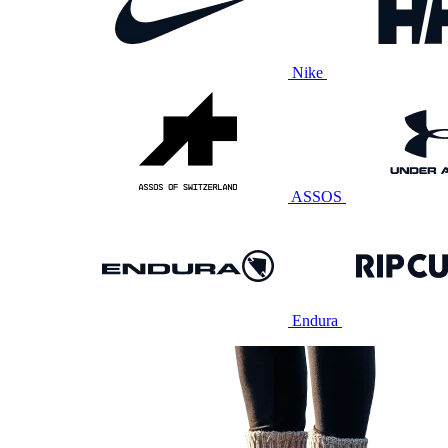
Nike
ASSOS
Endura