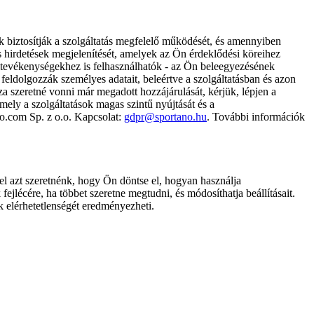
k biztosítják a szolgáltatás megfelelő működését, és amennyiben
és hirdetések megjelenítését, amelyek az Ön érdeklődési köreihez
ámtevékenységekhez is felhasználhatók - az Ön beleegyezésének
dolgozzák személyes adatait, beleértve a szolgáltatásban és azon
za szeretné vonni már megadott hozzájárulását, kérjük, lépjen a
ely a szolgáltatások magas szintű nyújtását és a
no.com Sp. z o.o. Kapcsolat:
gdpr@sportano.hu
. További információk
l azt szeretnénk, hogy Ön döntse el, hogyan használja
ejlécére, ha többet szeretne megtudni, és módosíthatja beállításait.
k elérhetetlenségét eredményezheti.