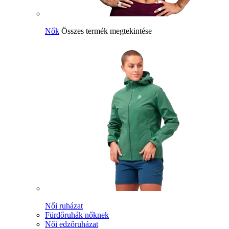
Nők
Összes termék megtekintése
Női ruházat
Fürdőruhák nőknek
Női edzőruházat