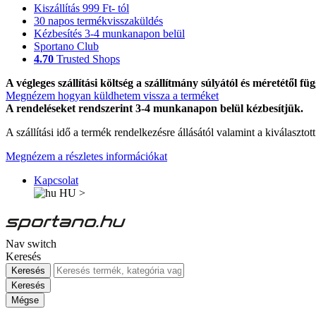
Kiszállítás 999 Ft- tól
30 napos termékvisszaküldés
Kézbesítés 3-4 munkanapon belül
Sportano Club
4.70
Trusted Shops
A végleges szállítási költség a szállítmány súlyától és méretétől füg
Megnézem hogyan küldhetem vissza a terméket
A rendeléseket rendszerint 3-4 munkanapon belül kézbesítjük.
A szállítási idő a termék rendelkezésre állásától valamint a kiválasztot
Megnézem a részletes információkat
Kapcsolat
HU
>
Nav switch
Keresés
Keresés
Keresés
Mégse