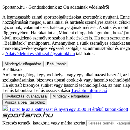
Sportano.hu - Gondoskodunk az Ön adatainak védelméről
A legmagasabb szintű sportszolgáltatásokat szeretnénk nyújtani. Enne
hozzájárulását megadja, analitikai és hirdetés személyre szabási célok
igazodnak, valamint ezek hatékonyságának mérését. A sütik és mobil 
függvényében. Ha rákattint a „Mindent elfogadok” gombra, hozzájáru
kívül megjelenő személyre szabott hirdetéseket is. Ha nem szeretné me
„Beállítások” menüpontra. Amennyiben a sütik személyes adatokat tart
marketingtevékenységek végzését szolgálja az adminisztrátor és megb
a
Adatvédelmi és süti szabályzatunkban
találhatók.
Mindegyik elfogadása
Beállítások
Beállítások
Amikor meglátogat egy webhelyet vagy egy alkalmazást használ, az in
szolgáltatásainkat, bizonyos típusú cookie-k vagy hasonló technológiák
Ha elutasít bizonyos sütiket vagy hasonló technológiákat, az nem alap
Leírás kibontása
Leírás összecsukása
További információ
Kiválasztás jóváhagyása
Mindegyik elfogadása
Vissza a beállításokhoz
Töltsd le az alkalmazást és nyerj egy 3500 Ft értékű kuponkódot!
Keresés termék, kategória vagy márka szerint