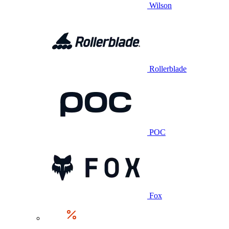
Wilson
Rollerblade
POC
Fox