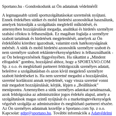
Sportano.hu - Gondoskodunk az Ön adatainak védelméről
A legmagasabb szintű sportszolgáltatásokat szeretnénk nyújtani.
Ennek érdekében sütiket és mobil hirdetési azonosítókat használunk,
amelyek biztosítják a szolgáltatás megfelelő működését, és
amennyiben hozzájárulását megadja, analitikai és hirdetés személyre
szabási célokra is felhasználjuk. Ez magában foglalja a személyre
szabott tartalmak és hirdetések megjelenítését, amelyek az Ön
érdeklődési köreihez igazodnak, valamint ezek hatékonyságának
mérését. A sütik és mobil hirdetési azonosítók személyre szabott és
nem személyre szabott reklámtevékenységekhez is felhasználhatók -
az Ön beleegyezésének függvényében. Ha rákattint a „Mindent
elfogadok” gombra, hozzájárul ahhoz, hogy a SPORTANO.COM
Sp. z o.o. és megbízható partnerei feldolgozzák személyes adatait,
beleértve a szolgáltatásban és azon kívül megjelenő személyre
szabott hirdetéseket is. Ha nem szeretné megadni a hozzájárulást,
szeretné korlátozni annak terjedelmét, vagy vissza szeretné vonni
már megadott hozzájárulását, kérjük, lépjen a „Beállítások”
menüpontra. Amennyiben a sütik személyes adatokat tartalmaznak,
azok feldolgozása az adminisztrátor jogos érdekén alapul, amely a
szolgáltatások magas szintű nyújtását és a marketingtevékenységek
végzését szolgálja az adminisztrátor és megbízható partnerei részére.
Az Ön személyes adatainak kezelője a Sportano.com Sp. z o.o.
Kapcsolat:
gdpr@sportano.hu
. További információk a
Adatvédelmi