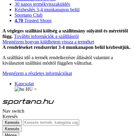
30 napos termékvisszaküldés
Kézbesítés 3-4 munkanapon belül
Sportano Club
4.70
Trusted Shops
A végleges szállítási költség a szállítmány súlyától és méretétől
függ.
További információk a szállításról
Megnézem hogyan küldhetem vissza a terméket
A rendeléseket rendszerint 3-4 munkanapon belül kézbesítjük.
A szállítási idő a termék rendelkezésre állásától valamint a
kiválasztott szállítási módtól függően változhat.
Megnézem a részletes információkat
Kapcsolat
HU
>
Nav switch
Keresés
Keresés
Keresés
Mégse