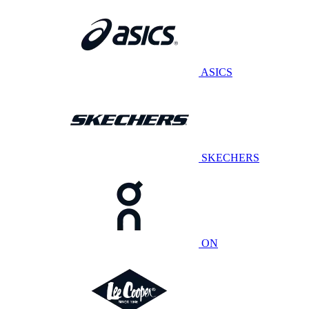
ASICS
SKECHERS
ON