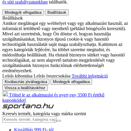
és süti szabályzatunkban
találhatók.
Mindegyik elfogadása
Beállítások
Beállítások
Amikor meglátogat egy webhelyet vagy egy alkalmazást használ, az
információ letölthető vagy menthető (például böngészőn keresztül).
Mivel azt szeretnénk, hogy Ön döntse el, hogyan használja
szolgáltatásainkat, bizonyos típusú cookie-k vagy hasonló
technológiák használatát saját maga szabályozhatja. Kattintson az
egyes kategóriák fejlécére, ha többet szeretne megtudni, és
módosíthatja beállításait. Ha elutasít bizonyos sütiket vagy hasonló
technológiákat, az nem alapvető tartalom megjelenítését vagy
szolgáltatásaink bizonyos funkcióinak elérhetetlenségét
eredményezheti.
Leírás kibontása
Leírás összecsukása
További információ
Kiválasztás jóváhagyása
Mindegyik elfogadása
Vissza a beállításokhoz
Töltsd le az alkalmazást és nyerj egy 3500 Ft értékű
kuponkódot!
Keresés termék, kategória vagy márka szerint
Kiszállítás 999 Ft- tól