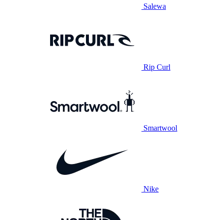
Salewa
Rip Curl
Smartwool
Nike