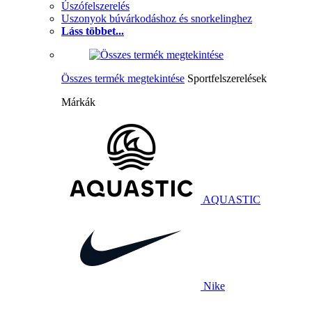
Úszófelszerelés
Uszonyok búvárkodáshoz és snorkelinghez
Láss többet...
Összes termék megtekintése
Sportfelszerelések
Márkák
AQUASTIC
Nike