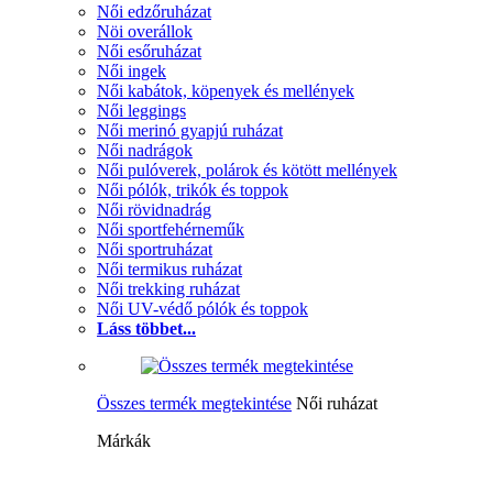
Női edzőruházat
Nöi overállok
Női esőruházat
Női ingek
Női kabátok, köpenyek és mellények
Női leggings
Női merinó gyapjú ruházat
Női nadrágok
Női pulóverek, polárok és kötött mellények
Női pólók, trikók és toppok
Női rövidnadrág
Női sportfehérneműk
Női sportruházat
Női termikus ruházat
Női trekking ruházat
Női UV-védő pólók és toppok
Láss többet...
Összes termék megtekintése
Női ruházat
Márkák