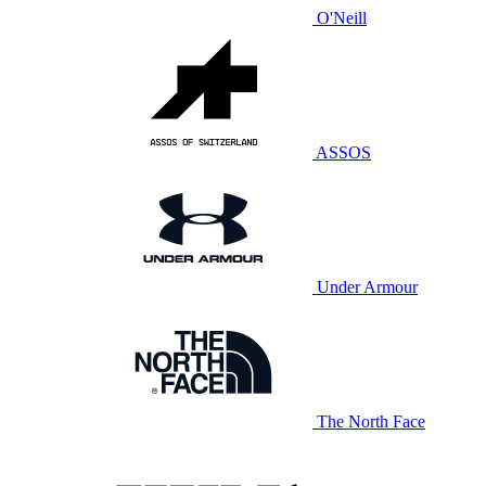
O'Neill
ASSOS
Under Armour
The North Face