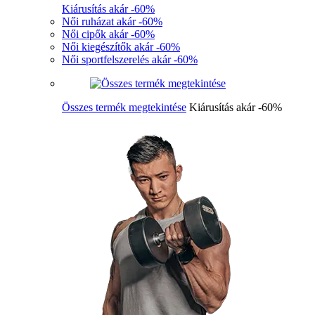
Kiárusítás akár -60%
Női ruházat akár -60%
Női cipők akár -60%
Női kiegészítők akár -60%
Női sportfelszerelés akár -60%
Összes termék megtekintése
Kiárusítás akár -60%