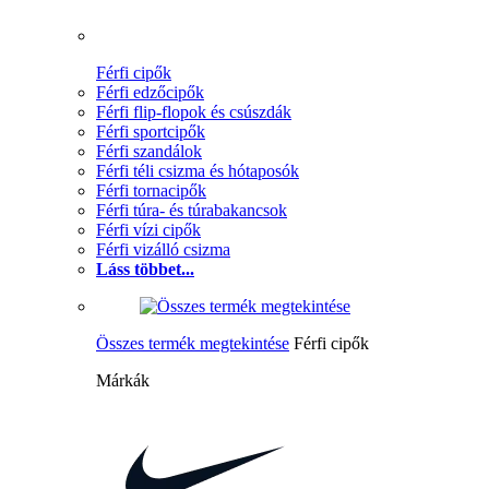
Férfi cipők
Férfi edzőcipők
Férfi flip-flopok és csúszdák
Férfi sportcipők
Férfi szandálok
Férfi téli csizma és hótaposók
Férfi tornacipők
Férfi túra- és túrabakancsok
Férfi vízi cipők
Férfi vizálló csizma
Láss többet...
Összes termék megtekintése
Férfi cipők
Márkák