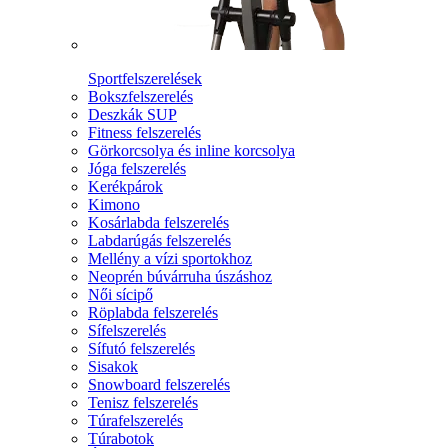
Sportfelszerelések
Bokszfelszerelés
Deszkák SUP
Fitness felszerelés
Görkorcsolya és inline korcsolya
Jóga felszerelés
Kerékpárok
Kimono
Kosárlabda felszerelés
Labdarúgás felszerelés
Mellény a vízi sportokhoz
Neoprén búvárruha úszáshoz
Női sícipő
Röplabda felszerelés
Sífelszerelés
Sífutó felszerelés
Sisakok
Snowboard felszerelés
Tenisz felszerelés
Túrafelszerelés
Túrabotok