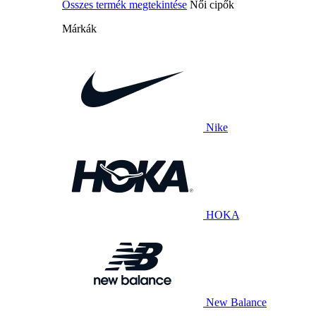
Összes termék megtekintése
Női cipők
Márkák
Nike
HOKA
New Balance