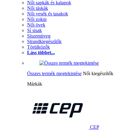
Női sapkák és kalapok
Női táskák
Női vesék és tasakok
Női zokni
Női övek
Sí sisak
Síszemüveg
Strandkiegészítők
Törülközők
Láss többet...
Összes termék megtekintése
Női kiegészítők
Márkák
CEP