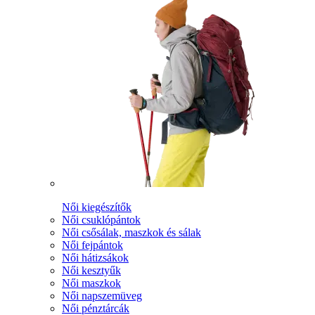
Női kiegészítők
Női csuklópántok
Női csősálak, maszkok és sálak
Női fejpántok
Női hátizsákok
Női kesztyűk
Női maszkok
Női napszemüveg
Női pénztárcák