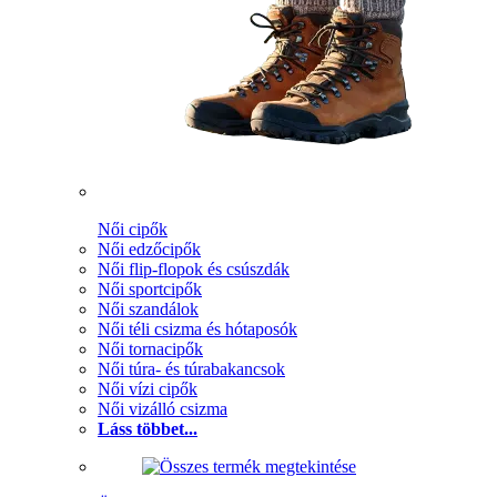
Női cipők
Női edzőcipők
Női flip-flopok és csúszdák
Női sportcipők
Női szandálok
Női téli csizma és hótaposók
Női tornacipők
Női túra- és túrabakancsok
Női vízi cipők
Női vizálló csizma
Láss többet...