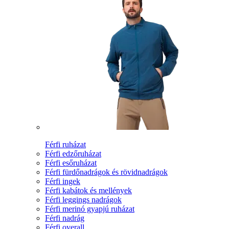
Férfi ruházat
Férfi edzőruházat
Férfi esőruházat
Férfi fürdőnadrágok és rövidnadrágok
Férfi ingek
Férfi kabátok és mellények
Férfi leggings nadrágok
Férfi merinó gyapjú ruházat
Férfi nadrág
Férfi overall