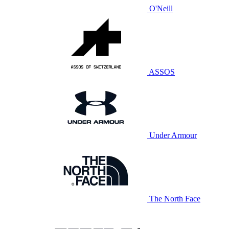
O'Neill
ASSOS
Under Armour
The North Face