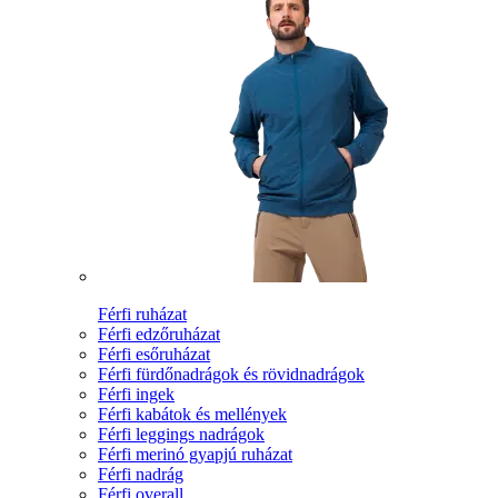
Férfi ruházat
Férfi edzőruházat
Férfi esőruházat
Férfi fürdőnadrágok és rövidnadrágok
Férfi ingek
Férfi kabátok és mellények
Férfi leggings nadrágok
Férfi merinó gyapjú ruházat
Férfi nadrág
Férfi overall