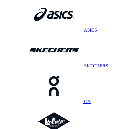
ASICS
SKECHERS
ON