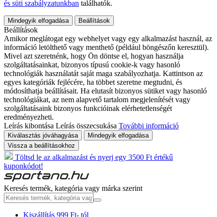
és süti szabályzatunkban
találhatók.
Mindegyik elfogadása
Beállítások
Beállítások
Amikor meglátogat egy webhelyet vagy egy alkalmazást használ, az
információ letölthető vagy menthető (például böngészőn keresztül).
Mivel azt szeretnénk, hogy Ön döntse el, hogyan használja
szolgáltatásainkat, bizonyos típusú cookie-k vagy hasonló
technológiák használatát saját maga szabályozhatja. Kattintson az
egyes kategóriák fejlécére, ha többet szeretne megtudni, és
módosíthatja beállításait. Ha elutasít bizonyos sütiket vagy hasonló
technológiákat, az nem alapvető tartalom megjelenítését vagy
szolgáltatásaink bizonyos funkcióinak elérhetetlenségét
eredményezheti.
Leírás kibontása
Leírás összecsukása
További információ
Kiválasztás jóváhagyása
Mindegyik elfogadása
Vissza a beállításokhoz
Töltsd le az alkalmazást és nyerj egy 3500 Ft értékű
kuponkódot!
Keresés termék, kategória vagy márka szerint
Kiszállítás 999 Ft- tól