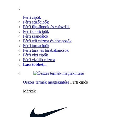
Férfi cipők
Férfi edzőcipők
Férfi flip-flopok és csúszdák
Férfi sportcipők
Férfi szandálok
Férfi téli csizma és hótaposók
Férfi tornacipők
Férfi túra- és túrabakancsok
Férfi vízi cipők
Férfi vizálló csizma
Láss többet...
Összes termék megtekintése
Férfi cipők
Márkák