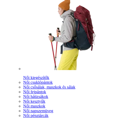
Női kiegészítők
Női csuklópántok
Női csősálak, maszkok és sálak
Női fejpántok
Női hátizsákok
Női kesztyűk
Női maszkok
Női napszemüveg
Női pénztárcák