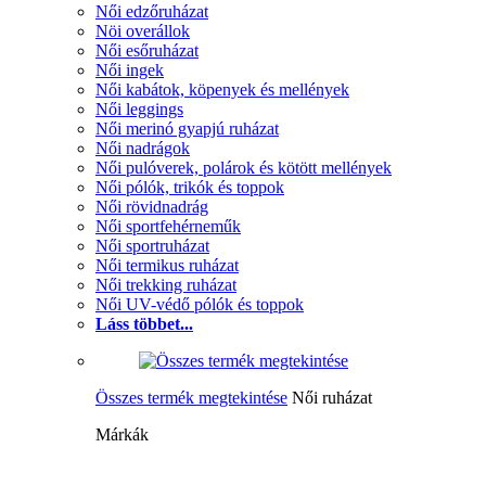
Női edzőruházat
Nöi overállok
Női esőruházat
Női ingek
Női kabátok, köpenyek és mellények
Női leggings
Női merinó gyapjú ruházat
Női nadrágok
Női pulóverek, polárok és kötött mellények
Női pólók, trikók és toppok
Női rövidnadrág
Női sportfehérneműk
Női sportruházat
Női termikus ruházat
Női trekking ruházat
Női UV-védő pólók és toppok
Láss többet...
Összes termék megtekintése
Női ruházat
Márkák