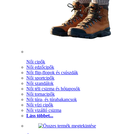
Női cipők
Női edzőcipők
Női flip-flopok és csúszdák
Női sportcipők
Női szandálok
Női téli csizma és hótaposók
Női tornacipők
Női túra- és túrabakancsok
Női vízi cipők
Női vizálló csizma
Láss többet...