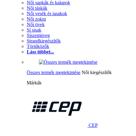
Női sapkák és kalapok
Női táskák
Női vesék és tasakok
Női zokni
Női övek
Sí sisak
Síszemüveg
Strandkiegészítők
Törülközők
Láss többet...
Összes termék megtekintése
Női kiegészítők
Márkák
CEP