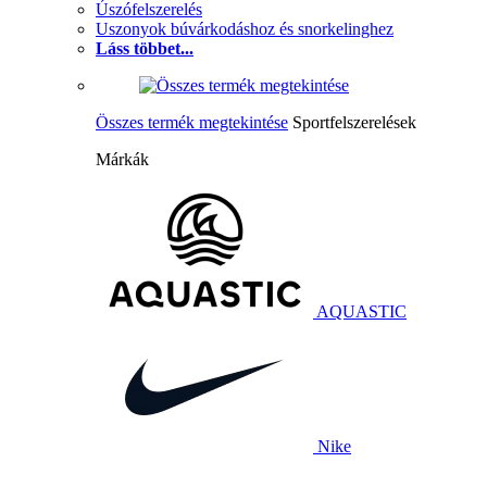
Úszófelszerelés
Uszonyok búvárkodáshoz és snorkelinghez
Láss többet...
Összes termék megtekintése
Sportfelszerelések
Márkák
AQUASTIC
Nike