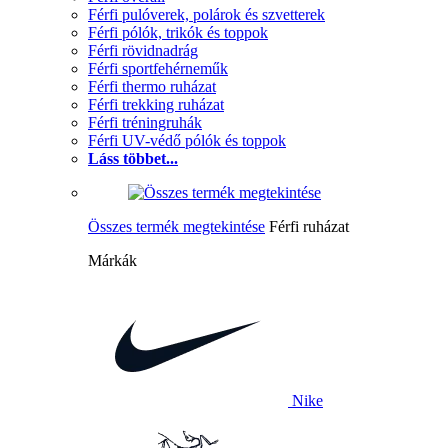
Férfi pulóverek, polárok és szvetterek
Férfi pólók, trikók és toppok
Férfi rövidnadrág
Férfi sportfehérneműk
Férfi thermo ruházat
Férfi trekking ruházat
Férfi tréningruhák
Férfi UV-védő pólók és toppok
Láss többet...
Összes termék megtekintése
Férfi ruházat
Márkák
Nike