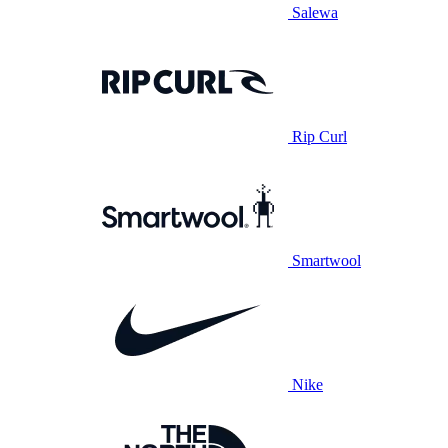
Salewa
Rip Curl
Smartwool
Nike