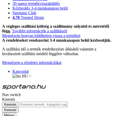
30 napos termékvisszaküldés
Kézbesítés 3-4 munkanapon belül
Sportano Club
4.70
Trusted Shops
A végleges szállítási költség a szállítmány súlyától és méretétől
függ.
További információk a szállításról
Megnézem hogyan küldhetem vissza a terméket
A rendeléseket rendszerint 3-4 munkanapon belül kézbesítjük.
A szállítási idő a termék rendelkezésre állásától valamint a
kiválasztott szállítási módtól függően változhat.
Megnézem a részletes információkat
Kapcsolat
HU
>
Nav switch
Keresés
Keresés
Keresés
Mégse