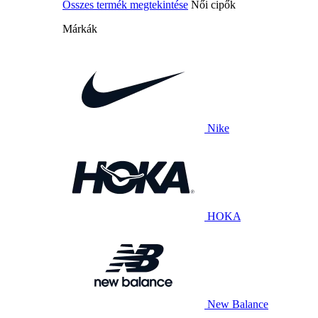
Összes termék megtekintése
Női cipők
Márkák
Nike
HOKA
New Balance