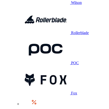
Wilson
Rollerblade
POC
Fox