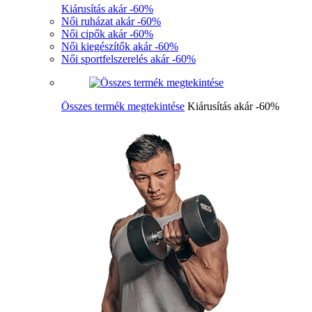
Kiárusítás akár -60%
Női ruházat akár -60%
Női cipők akár -60%
Női kiegészítők akár -60%
Női sportfelszerelés akár -60%
Összes termék megtekintése
Kiárusítás akár -60%