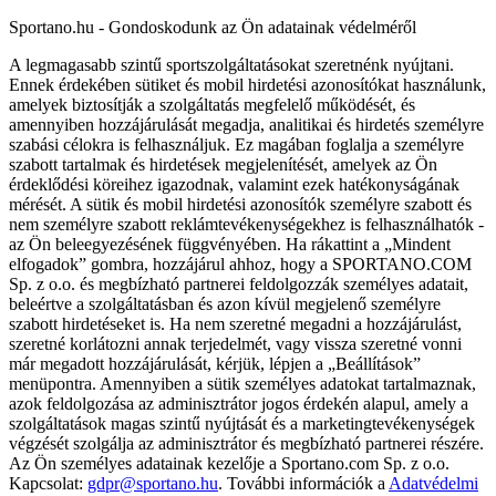
Sportano.hu - Gondoskodunk az Ön adatainak védelméről
A legmagasabb szintű sportszolgáltatásokat szeretnénk nyújtani.
Ennek érdekében sütiket és mobil hirdetési azonosítókat használunk,
amelyek biztosítják a szolgáltatás megfelelő működését, és
amennyiben hozzájárulását megadja, analitikai és hirdetés személyre
szabási célokra is felhasználjuk. Ez magában foglalja a személyre
szabott tartalmak és hirdetések megjelenítését, amelyek az Ön
érdeklődési köreihez igazodnak, valamint ezek hatékonyságának
mérését. A sütik és mobil hirdetési azonosítók személyre szabott és
nem személyre szabott reklámtevékenységekhez is felhasználhatók -
az Ön beleegyezésének függvényében. Ha rákattint a „Mindent
elfogadok” gombra, hozzájárul ahhoz, hogy a SPORTANO.COM
Sp. z o.o. és megbízható partnerei feldolgozzák személyes adatait,
beleértve a szolgáltatásban és azon kívül megjelenő személyre
szabott hirdetéseket is. Ha nem szeretné megadni a hozzájárulást,
szeretné korlátozni annak terjedelmét, vagy vissza szeretné vonni
már megadott hozzájárulását, kérjük, lépjen a „Beállítások”
menüpontra. Amennyiben a sütik személyes adatokat tartalmaznak,
azok feldolgozása az adminisztrátor jogos érdekén alapul, amely a
szolgáltatások magas szintű nyújtását és a marketingtevékenységek
végzését szolgálja az adminisztrátor és megbízható partnerei részére.
Az Ön személyes adatainak kezelője a Sportano.com Sp. z o.o.
Kapcsolat:
gdpr@sportano.hu
. További információk a
Adatvédelmi