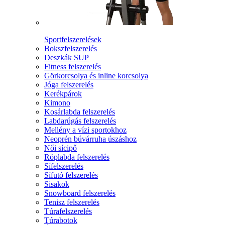
Sportfelszerelések
Bokszfelszerelés
Deszkák SUP
Fitness felszerelés
Görkorcsolya és inline korcsolya
Jóga felszerelés
Kerékpárok
Kimono
Kosárlabda felszerelés
Labdarúgás felszerelés
Mellény a vízi sportokhoz
Neoprén búvárruha úszáshoz
Női sícipő
Röplabda felszerelés
Sífelszerelés
Sífutó felszerelés
Sisakok
Snowboard felszerelés
Tenisz felszerelés
Túrafelszerelés
Túrabotok