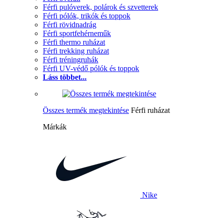
Férfi pulóverek, polárok és szvetterek
Férfi pólók, trikók és toppok
Férfi rövidnadrág
Férfi sportfehérneműk
Férfi thermo ruházat
Férfi trekking ruházat
Férfi tréningruhák
Férfi UV-védő pólók és toppok
Láss többet...
Összes termék megtekintése
Férfi ruházat
Márkák
Nike