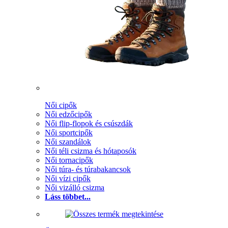
Női cipők
Női edzőcipők
Női flip-flopok és csúszdák
Női sportcipők
Női szandálok
Női téli csizma és hótaposók
Női tornacipők
Női túra- és túrabakancsok
Női vízi cipők
Női vizálló csizma
Láss többet...