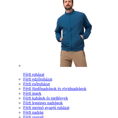
Férfi ruházat
Férfi edzőruházat
Férfi esőruházat
Férfi fürdőnadrágok és rövidnadrágok
Férfi ingek
Férfi kabátok és mellények
Férfi leggings nadrágok
Férfi merinó gyapjú ruházat
Férfi nadrág
Férfi overall