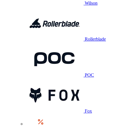
Wilson
Rollerblade
POC
Fox