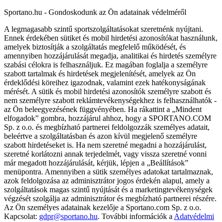
Sportano.hu - Gondoskodunk az Ön adatainak védelméről
A legmagasabb szintű sportszolgáltatásokat szeretnénk nyújtani.
Ennek érdekében sütiket és mobil hirdetési azonosítókat használunk,
amelyek biztosítják a szolgáltatás megfelelő működését, és
amennyiben hozzájárulását megadja, analitikai és hirdetés személyre
szabási célokra is felhasználjuk. Ez magában foglalja a személyre
szabott tartalmak és hirdetések megjelenítését, amelyek az Ön
érdeklődési köreihez igazodnak, valamint ezek hatékonyságának
mérését. A sütik és mobil hirdetési azonosítók személyre szabott és
nem személyre szabott reklámtevékenységekhez is felhasználhatók -
az Ön beleegyezésének függvényében. Ha rákattint a „Mindent
elfogadok” gombra, hozzájárul ahhoz, hogy a SPORTANO.COM
Sp. z o.o. és megbízható partnerei feldolgozzák személyes adatait,
beleértve a szolgáltatásban és azon kívül megjelenő személyre
szabott hirdetéseket is. Ha nem szeretné megadni a hozzájárulást,
szeretné korlátozni annak terjedelmét, vagy vissza szeretné vonni
már megadott hozzájárulását, kérjük, lépjen a „Beállítások”
menüpontra. Amennyiben a sütik személyes adatokat tartalmaznak,
azok feldolgozása az adminisztrátor jogos érdekén alapul, amely a
szolgáltatások magas szintű nyújtását és a marketingtevékenységek
végzését szolgálja az adminisztrátor és megbízható partnerei részére.
Az Ön személyes adatainak kezelője a Sportano.com Sp. z o.o.
Kapcsolat:
gdpr@sportano.hu
. További információk a
Adatvédelmi