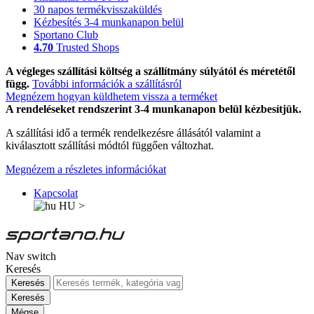
30 napos termékvisszaküldés
Kézbesítés 3-4 munkanapon belül
Sportano Club
4.70
Trusted Shops
A végleges szállítási költség a szállítmány súlyától és méretétől
függ.
További információk a szállításról
Megnézem hogyan küldhetem vissza a terméket
A rendeléseket rendszerint 3-4 munkanapon belül kézbesítjük.
A szállítási idő a termék rendelkezésre állásától valamint a
kiválasztott szállítási módtól függően változhat.
Megnézem a részletes információkat
Kapcsolat
HU
>
Nav switch
Keresés
Keresés
Keresés
Mégse