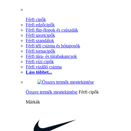
Férfi cipők
Férfi edzőcipők
Férfi flip-flopok és csúszdák
Férfi sportcipők
Férfi szandálok
Férfi téli csizma és hótaposók
Férfi tornacipők
Férfi túra- és túrabakancsok
Férfi vízi cipők
Férfi vizálló csizma
Láss többet...
Összes termék megtekintése
Férfi cipők
Márkák