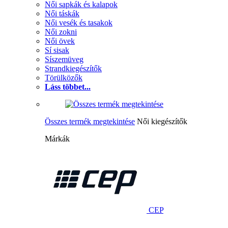
Női sapkák és kalapok
Női táskák
Női vesék és tasakok
Női zokni
Női övek
Sí sisak
Síszemüveg
Strandkiegészítők
Törülközők
Láss többet...
Összes termék megtekintése
Női kiegészítők
Márkák
CEP