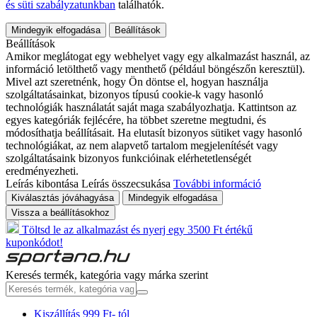
és süti szabályzatunkban
találhatók.
Mindegyik elfogadása
Beállítások
Beállítások
Amikor meglátogat egy webhelyet vagy egy alkalmazást használ, az
információ letölthető vagy menthető (például böngészőn keresztül).
Mivel azt szeretnénk, hogy Ön döntse el, hogyan használja
szolgáltatásainkat, bizonyos típusú cookie-k vagy hasonló
technológiák használatát saját maga szabályozhatja. Kattintson az
egyes kategóriák fejlécére, ha többet szeretne megtudni, és
módosíthatja beállításait. Ha elutasít bizonyos sütiket vagy hasonló
technológiákat, az nem alapvető tartalom megjelenítését vagy
szolgáltatásaink bizonyos funkcióinak elérhetetlenségét
eredményezheti.
Leírás kibontása
Leírás összecsukása
További információ
Kiválasztás jóváhagyása
Mindegyik elfogadása
Vissza a beállításokhoz
Töltsd le az alkalmazást és nyerj egy 3500 Ft értékű
kuponkódot!
Keresés termék, kategória vagy márka szerint
Kiszállítás 999 Ft- tól