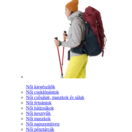
Női kiegészítők
Női csuklópántok
Női csősálak, maszkok és sálak
Női fejpántok
Női hátizsákok
Női kesztyűk
Női maszkok
Női napszemüveg
Női pénztárcák