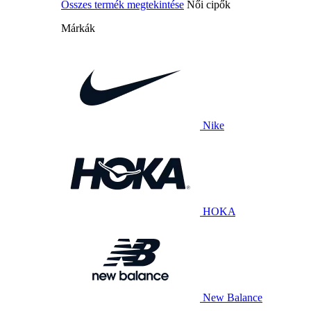
Összes termék megtekintése
Női cipők
Márkák
Nike
HOKA
New Balance