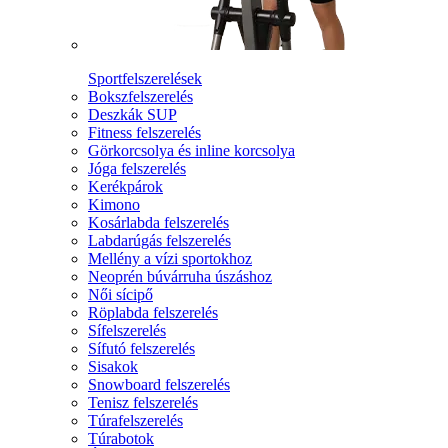
Sportfelszerelések
Bokszfelszerelés
Deszkák SUP
Fitness felszerelés
Görkorcsolya és inline korcsolya
Jóga felszerelés
Kerékpárok
Kimono
Kosárlabda felszerelés
Labdarúgás felszerelés
Mellény a vízi sportokhoz
Neoprén búvárruha úszáshoz
Női sícipő
Röplabda felszerelés
Sífelszerelés
Sífutó felszerelés
Sisakok
Snowboard felszerelés
Tenisz felszerelés
Túrafelszerelés
Túrabotok