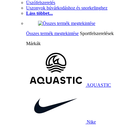
Úszófelszerelés
Uszonyok búvárkodáshoz és snorkelinghez
Láss többet...
Összes termék megtekintése
Sportfelszerelések
Márkák
AQUASTIC
Nike