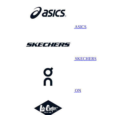
ASICS
SKECHERS
ON