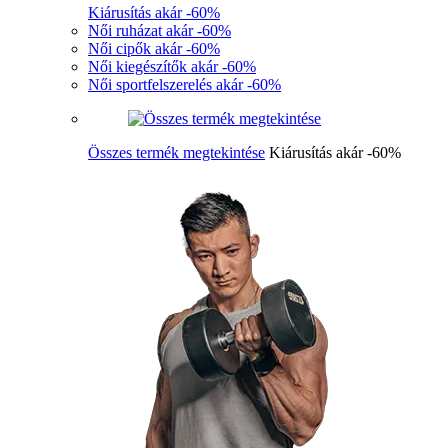
Kiárusítás akár -60%
Női ruházat akár -60%
Női cipők akár -60%
Női kiegészítők akár -60%
Női sportfelszerelés akár -60%
Összes termék megtekintése
Kiárusítás akár -60%