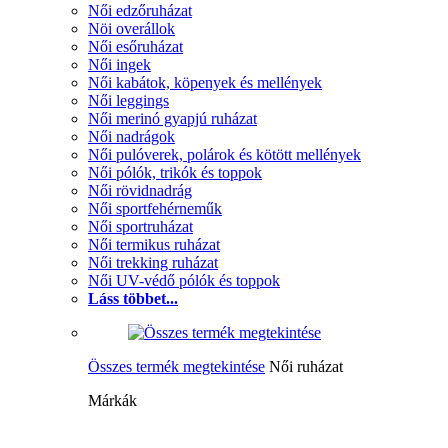
Női edzőruházat
Nöi overállok
Női esőruházat
Női ingek
Női kabátok, köpenyek és mellények
Női leggings
Női merinó gyapjú ruházat
Női nadrágok
Női pulóverek, polárok és kötött mellények
Női pólók, trikók és toppok
Női rövidnadrág
Női sportfehérneműk
Női sportruházat
Női termikus ruházat
Női trekking ruházat
Női UV-védő pólók és toppok
Láss többet...
Összes termék megtekintése
Női ruházat
Márkák