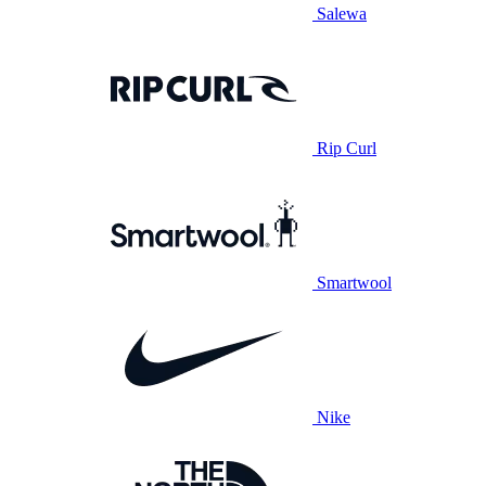
Salewa
Rip Curl
Smartwool
Nike