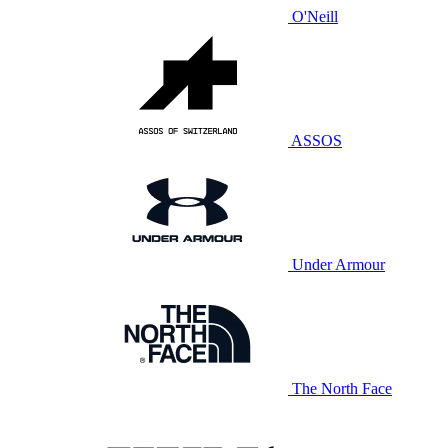
O'Neill
ASSOS
Under Armour
The North Face